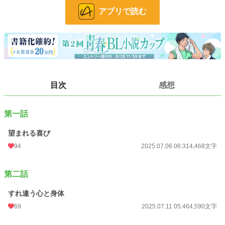
描かれています。
アプリで読む
第二話
「すれ違う心と身体」
抱かれる事に不安を覚える真人。そんな真人に焦れた隆成は、強引に…。
第三話
目次
感想
「重なる心と身体」
花火大会の夜。隆成と真人は、伴侶として1つになる。
第一話
第四話
望まれる喜び
「譲れない想い」
94
2025.07.06 06:31
4,468文字
除籍のために梅咲家へ戻った真人。が、父親によって桐野と共に囚われてしま
い…。
第二話
第五話
「愛を誓う夜」
すれ違う心と身体
69
2025.07.11 05:46
4,590文字
王宮に挨拶に行く真人。
その夜。隆成から改めてプロポーズされる。