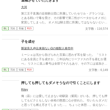
退職させていただきます
大河
第三王子直属の近衛騎士団に所属していたセリル・グランツは、
とある戦いで毒を受け、その影響で第二性がベータからオメガに
変質してしまった。 オメガは騎士団に所属してはならないという
法に基づき、騎士団を辞めることを決意するセリル。上司である
文字数：116,574
BL
完結
長編
R15
第三王子・レオンハルトにそのことを告げて騎士団を去るが、特
に引き留められるようなことはなかった。 地方貴族である実家に
戻ったセリルは、オメガになったことで見合い話を受けざるを得
子を成せ
ない立場に。見合いに全く乗り気でないセリルの元に、意外な人
斯波良久@出来損ないΩの猫獣人発売中
物から婚約の申し入れが届く。それはかつての上司、レオンハル
トからの婚約の申し入れだった──
ミーシェは兄から告げられた言葉に思わず耳を疑った。 「リスト
にある全員と子を成すか、二年以内にリーファスの子を産むか選
べ」 リストに並ぶ番号は全部で十八もあり、その下には追加され
る可能性がある名前が続いている。これは孕み腹として生きろと
文字数：6,149
BL
完結
短編
R18
いう命令を下されたに等しかった。もう一つの話だって、譲歩し
ているわけではない。
押しても押してもダメそうなので引くことにします
Riley
俺（凪）には愛して止まない幼馴染（紫苑）がいる。 押しても押
してもビクともしない余裕の態度に心が折れた。 引いたらダメだ
と思っても燃え尽きてしまった…。 ちょっと休憩…。会えないと
寂しいけど、引くと言ったからには自分からいけない…