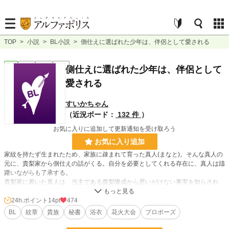
TOP
>
小説
>
BL小説
>
側仕えに選ばれた少年は、伴侶として愛される
BL
完結
長編
R18
側仕えに選ばれた少年は、伴侶として
愛される
すいかちゃん
（近況ボード：
132 件
）
お気に入りに追加して更新通知を受け取ろう
お気に入り追加
家紋を持たず生まれたため、家族に疎まれて育った真人(まなと)。そんな真人の
元に、貴梨家から側仕えの話がくる。自分を必要としてくれる存在に、真人は躊
躇いながらも了承する。
貴梨家に着いた真人は、当主である貴梨隆成から思いがけない事実を知らされ
る。最初は隆成を拒む真人。だが、「愛している」と真摯に告白されその身を委
ねた。
24h.ポイント
14pt
474
BL
紋章
貴族
秘書
浴衣
花火大会
プロポーズ
第一話
「望まれる喜び」では、家族に冷たくされている真人が側仕えに選ばれるまでが