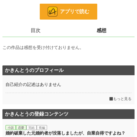
小説
15,387 位 / 228,837 件
アプリで読む
恋愛
6,748 位 / 66,374 件
お気に入り
140
目次
感想
24h.ポイント
56 pt
この作品は感想を受け付けておりません。
文字数
12,970
更新日時
2026.04.13 17:00
かきんとうのプロフィール
初回公開日時
2026.04.13 13:00
初回完結日時
2026.04.13 18:01
自己紹介の記述はありません
週間ポイント
997 pt (8,992 位)
もっと見る
月間ポイント
3,031 pt (12,147 位)
年間ポイント
80,125 pt (7,187 位)
かきんとうの登録コンテンツ
累計ポイント
80,578 pt (34,409 位)
小説
恋愛
完結
長編
婚約破棄した元婚約者が没落しましたが、自業自得ですよね？