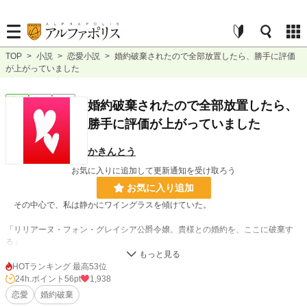
TOP
>
小説
>
恋愛小説
>
婚約破棄されたので全部放置したら、勝手に評価
が上がっていました
恋愛
完結
長編
婚約破棄されたので全部放置したら、
勝手に評価が上がっていました
かきんとう
お気に入りに追加して更新通知を受け取ろう
お気に入り追加
その中心で、私は静かにワイングラスを傾けていた。
「リリアーヌ・フォン・グレイシア公爵令嬢。貴様との婚約を、ここに破棄す
る」
高らかに響いた声に、場が一瞬で静まり返る。
HOTランキング 最高53位
予想通りの展開だった。だから私は、驚きも、悲しみも、怒りも、何も浮かべ
24h.ポイント
56pt
1,938
ずに、ただグラスを置いた。
恋愛
婚約破棄