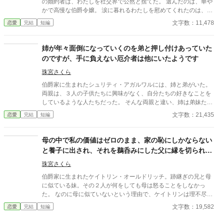
の婚約者は、わたしを社交界で公然と捨てた。 選んだのは、華や
かで高慢な伯爵令嬢。 涙に暮れるわたしを慰めてくれたのは、王
国最強の騎士団副団長だった。 彼に守られ、真実の愛を知ったと
文字数：11,478
恋愛
完結
短編
き、地味で陰気だったわたしは、もういなかった。 やがて、彼は
新妻の悪行によって失脚。復縁を求めて縋りつく元婚約者に、わ
たしは冷たく告げる。
姉が年々面倒になっていくのを弟と押し付けあっていた
のですが、手に負えない厄介者は他にいたようです
珠宮さくら
伯爵家に生まれたシュリティ・アガルワルには、姉と弟がいた。
両親は、３人の子供たちに興味がなく、自分たちの好きなことを
しているような人たちだった。 そんな両親と違い、姉は弟妹たち
に何かと外の話をしてくれていたのだが、それがこんなことにな
文字数：21,435
恋愛
完結
短編
るとは思いもしなかった。
母の中で私の価値はゼロのまま、家の恥にしかならない
と養子に出され、それを鵜呑みにした父に縁を切られた
おかげで幸せになれました
珠宮さくら
伯爵家に生まれたケイトリン・オールドリッチ。跡継ぎの兄と母
に似ている妹。その２人が何をしても母は怒ることをしなかっ
た。 なのに母に似ていないという理由で、ケイトリンは理不尽な
目にあい続けていた。そんな日々に嫌気がさしたケイトリンは、
文字数：19,582
恋愛
完結
短編
兄妹を超えるために頑張るようになっていくのだが……。