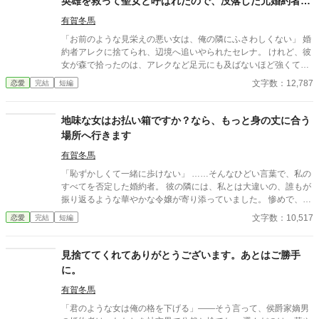
英雄を救って聖女と呼ばれたので、没落した元婚約者の
謝罪は受け付けません～
有賀冬馬
「お前のような見栄えの悪い女は、俺の隣にふさわしくない」 婚
約者アレクに捨てられ、辺境へ追いやられたセレナ。 けれど、彼
女が森で拾ったのは、アレクなど足元にも及ばないほど強くて優
しい、呪われた英雄ライアンだった。 セレナの薬草が奇跡を起こ
文字数：12,787
恋愛
完結
短編
し、王都を救う特効薬となったとき、かつて自分を捨てた男との
再会が訪れる。 「やり直そう」と縋り付くアレクに、セレナは最
愛の人と寄り添いながら静かに微笑む。 ――あなたが捨てたの
地味な女はお払い箱ですか？なら、もっと身の丈に合う
は、ただの影ではなく、あなたの未来そのものだったのですよ。
場所へ行きます
有賀冬馬
「恥ずかしくて一緒に歩けない」 ……そんなひどい言葉で、私の
すべてを否定した婚約者。 彼の隣には、私とは大違いの、誰もが
振り返るような華やかな令嬢が寄り添っていました。 惨めで、哀
れで、息をすることさえ苦しい。 冷たい視線に晒され、逃げるよ
文字数：10,517
恋愛
完結
短編
うに走り出した私に、残されたものはもう何もありません。
見捨ててくれてありがとうございます。あとはご勝手
に。
有賀冬馬
「君のような女は俺の格を下げる」――そう言って、侯爵家嫡男