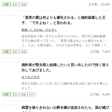
今日この「断罪イベント」が起こることを前世の記憶から知って
文字数：10,683
恋愛
完結
短編
いたからだ。 「私とは婚約破棄ですか？ 承知いたしました。―
―では、始めましょうか」 リーゼロッテは完璧に準備してきた証
拠と証人を次々と提示し、王子の言いがかりを公衆の面前で華麗
「真実の愛は何よりも優先される」と婚約破棄した王
に論破していく。 ※カクヨム、小説家になろうにも掲載していま
子、「ですよね！」と言われる。
す。
銀鶲（しろがね・ひたき）
誕生祝賀会で第一王子から突きつけられた、理不尽な婚約破棄。
王子は胸を張って言った。「真実の愛は何よりも優先される！」
と。 ​だが、公爵令嬢も、その父である宰相も、そして偶然（？）
その場に居合わせた隣国の第二王子も、全員が内心でガッツポー
文字数：7,804
恋愛
完結
短編
ズを決めていた。 ​「あの王子なら、必ず考えなしな計画を実行す
る。それに関しては信頼していた」 ​愚行を完璧に計算に入れて動
いていた公爵家による、おそろしくスピーディーな王権強奪（セ
婚約者が聖女様と結婚したいと言い出したので快く送り
ルフ自滅）の記録。 ※全4話＋番外編1話のサクッと読める短編で
出してあげました。
す。凄惨な不幸描写はありません。後味爽快な論破劇をお楽しみ
ください。 ※2026/07/28 関連作品に接続するために若干修整し
はぐれメタボ
た「スピンオフルート」を追加しました。 ーーーーーーーーーー
聖女と結婚したいと言い出した婚約者を私は快く送り出す事にし
【「ですよね！シリーズ」について】 本作は「ですよね！シリー
ました。
ズ」の第１作目です。 ◆ シリーズラインナップ ・1作目：『真実
文字数：4,959
恋愛
完結
短編
R15
の愛は何よりも優先される』と婚約破棄した王子、「ですよ
ね！」と言われる。（※本作） ・2作目：『お姉様、そのネック
レス素敵ね』と微笑んだ義妹は、何も欲しがっていない件につい
精霊を操りきれない公爵令嬢が追放されたら、国が滅び
て ・3作目：追放されない重戦士は、商人になりたかっただけな