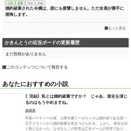
小説
恋愛
完結
長編
婚約破棄された令嬢は、誰にも復讐しません。ただ全員が勝手に
後悔します。
もっと見る
かきんとうの近況ボードの更新履歴
まだ投稿がありません
このコンテンツについて報告する
あなたにおすすめの小説
〖完結〗私とは婚約破棄ですか？ じゃあ、道化を演じ
るのはもうやめますね。
真嶋青
卒業パーティーの夜、公爵令嬢リーゼロッテは婚約者である第一
王子クラインから婚約破棄を突きつけられる。 しかし、彼女は全
く動じなかった。なぜならこの世界は乙女ゲームの世界であり、