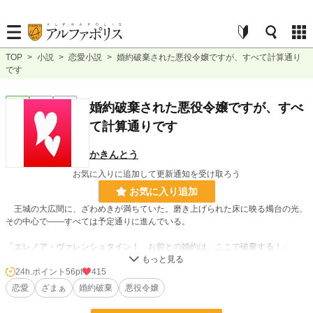
TOP
>
小説
>
恋愛小説
>
婚約破棄された悪役令嬢ですが、すべて計算通り
です
恋愛
完結
長編
婚約破棄された悪役令嬢ですが、すべ
て計算通りです
かきんとう
お気に入りに追加して更新通知を受け取ろう
お気に入り追加
王城の大広間に、ざわめきが満ちていた。磨き上げられた床に映る燭台の光、
その中心で――すべては予定通りに進んでいる。
「エレノア・ヴァレンシュタイン！ お前との婚約は、ここで破棄する！」
高らかに宣言したのは、この国の第一王子、アルベルト。隣には勝ち誇ったよ
24h.ポイント
56pt
415
うに微笑む少女――リリア・フェルミナが寄り添っている。周囲の貴族たちは息
恋愛
ざまぁ
婚約破棄
悪役令嬢
を呑み、次の展開を見守っていた。