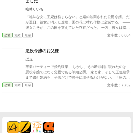
ました
のに ・4作目：婚約破棄で返り討ちにされた元王子、「真実の
愛」で世界を救う？
唯崎りいち
「地味な女に王妃は務まらない」と婚約破棄された公爵令嬢。 だ
が翌日、彼女が消えた途端、国の花は枯れ作物は全滅する。 ――
彼女こそが、この国を支えていた存在だった。 一方、彼女は隣国
で“氷の将軍”に溺愛されていた。 手遅れになってから縋る王子と
文字数：6,664
恋愛
完結
短編
滅びゆく国をよそに、彼女は初めての恋を知る。
悪役令嬢のお父様
ばぅ
卒業パーティーで婚約破棄。 しかし、その断罪劇に現れたのは、
悪役令嬢ではなく父親である筆頭公爵。 家と家、そして王位継承
まで絡む婚約を、子供だけで勝手に壊せるわけがない。 「家の話
であれば、私を通していただこうか」 その一言で、恋に酔った王
文字数：7,732
恋愛
完結
短編
太子の“物語”は終わりを告げて――！？ これは、婚約破棄を現実
でやってしまった愚かな王太子に、大人たちが正論を叩き込むお
話。