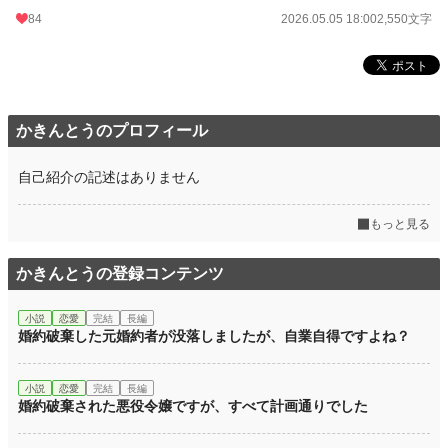
84
2026.05.05 18:00
2,550文字
かきんとうのプロフィール
自己紹介の記述はありません
もっと見る
かきんとうの登録コンテンツ
小説
恋愛
完結
長編
婚約破棄した元婚約者が没落しましたが、自業自得ですよね？
小説
恋愛
完結
長編
婚約破棄された悪役令嬢ですが、すべて計画通りでした