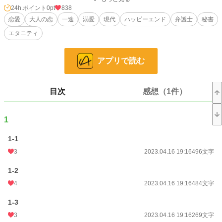
24h.ポイント
0pt
838
そんな先生から頑張られてしまっている秘書の私は、
恋愛
大人の恋
一途
溺愛
現代
ハッピーエンド
弁護士
秘書
良い女ではないということになってしまう・・・。
エタニティ
関連物語
アプリで読む
『幼馴染みの小太郎君が、今日も私の眼鏡を外す』
ﾍﾞﾘｰｽﾞｶﾌｪさんにて恋愛ランキング最高8位
『タバコの煙を吸い込んで』
目次
感想（1件）
ﾍﾞﾘｰｽﾞｶﾌｪさんにて恋愛ランキング最高30位
エブリスタさんにて恋愛トレンドランキング最高5位
1
カットページ:9-7～9-9
カットページ:9-12
1-1
カットページ:12-11～12-16
3
2023.04.16 19:16
496文字
私の物語は全てがシリーズになっておりますが、どれを先に読んでも楽しめるか
と思います。
1-2
伏線のようなものを回収していく物語ばかりなので、途中まではよく分からない
4
2023.04.16 19:16
484文字
内容となっております。
物語が進むにつれてその意味が分かっていくかと思います。
1-3
3
2023.04.16 19:16
269文字
小説
228,787 位 / 228,787 件