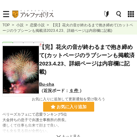
TOP
>
小説
>
恋愛小説
>
【完】花火の音が終わるまで抱き締めて(カットペ
ージのラブシーンも掲載済2023.4.23、詳細ページは内容欄に記載)
恋愛
完結
長編
R18
【完】花火の音が終わるまで抱き締め
て(カットページのラブシーンも掲載済
2023.4.23、詳細ページは内容欄に記
載)
Bu-cha
（近況ボード：
6 件
）
お気に入りに追加して更新通知を受け取ろう
お気に入り追加
ベリーズカフェにて恋愛ランキング5位
大金持ちの息子で弁護士事務所の所長。
優しくて仕事も出来て顔まで良い。
でも女を見る目が全然ない。
それは過去の判例で証明されている。