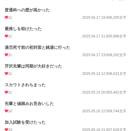
文字数
664,683
普通科への壁が高かった
更新日時
2026.04.20 20:00
11
2025.04.17 19:00
6,205文字
初回公開日時
2025.04.16 13:29
最推しを助けたった
週間ポイント
140 pt (29,604 位)
11
2025.04.17 21:00
5,996文字
月間ポイント
842 pt (26,593 位)
過労死寸前の初対面と銭湯に行った
年間ポイント
11,739 pt (28,422 位)
11
2025.04.17 23:00
8,202文字
累計ポイント
23,683 pt (65,607 位)
芹沢先輩は同期が大好きだった
11
2025.05.14 12:00
6,631文字
スカウトされちまった
11
2025.05.15 20:00
5,462文字
先輩と値踏みお見合いした
10
2025.05.16 12:00
9,744文字
加入試験を受けたった
10
2025.05.16 21:00
7,626文字