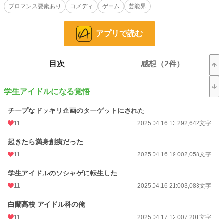
ブロマンス要素あり
コメディ
ゲーム
芸能界
生アイドルだなんてごめんだと思っていた筈なのに、知らず知らずの内に遭遇し
てしまった最推しに手を貸していて──。
これは語り手が学生アイドルとして同じ学生アイドル達を時に励まし、時に蹴散
アプリで読む
らし、時にツッコミを入れるハイテンションファンタジー。
そして、たまに原作を改変し、覚えている内容と違う！と狼狽えている日常系で
もある。
◆基本的には男しかいないアイドル科でほのぼのしていますが、まれに芸能界の
目次
感想（2件）
闇に触れてぎゃっとなったり、挫折しそうな仲間を支え合ったりする青春物で
す。
◆BLというよりかは、友情の種類を楽しむブロマンス要素を含む作品です（先
学生アイドルになる覚悟
輩後輩、クラスメイト、チームメイト等）。ですが、最終的な解釈は読者の皆様
にお任せします。
チープなドッキリ企画のターゲットにされた
◆起承転結の『起』の部分である【序章】・【第一幕】の投稿が終了し、『承』
の初めの方の話にあたる【第二幕】もそろそろ完結します。
11
2025.04.16 13:29
2,642文字
◆『小説家になろう様』にて先行配信、『カクヨム様』でも掲載しています。
起きたら満身創痍だった
小説
228,634 位 / 228,634 件
11
2025.04.16 19:00
2,058文字
ライト文芸
9,590 位 / 9,590 件
学生アイドルのソシャゲに転生した
11
2025.04.16 21:00
3,083文字
お気に入り
35
24h.ポイント
0 pt
白蘭高校 アイドル科の俺
11
2025.04.17 12:00
7,201文字