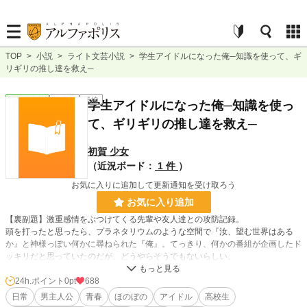
TOP
>
小説
>
ライト文芸小説
>
学生アイドルになった俺─知識を使って、ギ
リギリの推し達を救え─
ライト文芸
連載中
長編
学生アイドルになった俺─知識を使っ
て、ギリギリの推し達を救え─
初賀 少女
（近況ボード：
1 件
）
お気に入りに追加して更新通知を受け取ろう
お気に入り追加
【裏副題】激重感情をぶつけてくる先輩や友人達との攻防記録。
頭を打ったと思ったら、プラネタリウムのような空間で『汝、望む世界はある
か』と神様っぽい何かに尋ねられた『俺』。てっきり、何かの番組が企画したド
ッキリだと思っていたのだが、どうやらそうでもないらしい。
神様っぽい何かとのやり取りや前世のこともすっかり忘れ、俺はソシャゲのアイ
ドル育成・音ゲームに転生していた。しかも、舞台である『白蘭高校 アイドル
24h.ポイント
0pt
688
科』に在籍する姫城誠という美少年に生まれ変わっている始末。
日常
男主人公
青春
ほのぼの
アイドル
高校生
しかし、自分のことを覚えていないのにゲーム内容を覚えていた俺は、最初は学