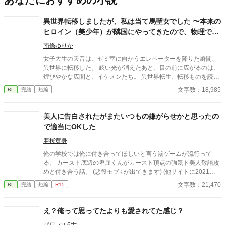
あなたにおすすめの小説
異世界転移しましたが、私は当て馬聖女でした 〜本来の
ヒロイン（美少年）が隣国にやってきたので、物理で更
地を作ります〜
南條ゆりか
女子大生の天音は、ゼミ室に向かうエレベーターを降りた瞬間、
異世界に転移した。 眩い光が消えたあと、目の前に広がるのは、
煌びやかな広間と、イケメンたち。 異世界転生、転移ものを読み
漁っている天音は、瞬時に自分に与えられた「聖女」の役割を察
文字数：18,985
BL
完結
短編
するのだが……。 どうやら、この世界はそう一筋縄ではいかない
ようだ。 作中、ウザイほど()書で注釈が入ります。 コメディとし
て、流していただけると幸いです。
美人に告白されたがまたいつもの嫌がらせかと思ったの
で適当にOKした
亜桜黄身
俺の学校では俺に付き合ってほしいと言う罰ゲームが流行って
る。 カースト底辺の卑屈くんがカースト頂点の強気ド美人敬語攻
めと付き合う話。 (悪役モブ♀が出てきます) (他サイトに2021
年〜掲載済)
文字数：21,470
BL
完結
短編
R15
え？俺って思ってたよりも愛されてた感じ？