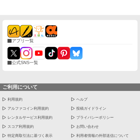
い。基本的に無表情だが、湊のこととなると感情的になる。 特
徴：長身で整った顔立ち。黒髪でクールな雰囲気。幼少期に湊を
助けたことをきっかけに執着心が芽生え、彼を「俺の番」と心に
決めている。
アプリ一覧
公式SNS一覧
ご利用について
利用規約
ヘルプ
アルファコイン利用規約
投稿ガイドライン
レンタルサービス利用規約
プライバシーポリシー
スコア利用規約
お問い合わせ
特定商取引法に基づく表示
利用者情報の外部送信について