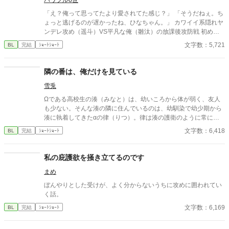
パワフル6世
「え？俺って思ってたより愛されてた感じ？」 「そうだねぇ。ち
ょっと逃げるのが遅かったね、ひなちゃん。」 カワイイ系隠れヤ
ンデレ攻め（遥斗）VS平凡な俺（雛汰）の放課後攻防戦 初めて
お話書きます。拙いですが、ご容赦ください。愛はたっぷり込め
文字数：5,721
BL
完結
ｼｮｰﾄｼｮｰﾄ
ました！ その後のお話もあるので良ければ
隣の番は、俺だけを見ている
雪兎
Ωである高校生の湊（みなと）は、幼いころから体が弱く、友人
も少ない。そんな湊の隣に住んでいるのは、幼馴染で幼少期から
湊に執着してきたαの律（りつ）。律は湊の護衛のように常にそ
ばにいて、彼に近づく人間を片っ端から遠ざけてしまう。 ある
文字数：6,418
BL
完結
ｼｮｰﾄｼｮｰﾄ
日、湊は学校で軽い発情期の前触れに襲われ、助けてくれたのも
やはり律だった。逃れられない幼馴染との関係に戸惑う湊だが、
律は静かに囁く。「もう、俺からは逃げられない」――。 執着愛
私の庇護欲を掻き立てるのです
が静かに絡みつく、オメガバース・あまあま系BL。 【キャラクタ
まめ
ー設定】 ■主人公（受け） 名前：湊（みなと） 属性：Ω（オメ
ガ） 年齢：17歳 性格：引っ込み思案でおとなしいが、内面は芯
ぼんやりとした受けが、よく分からないうちに攻めに囲われてい
が強い。幼少期から体が弱く、他人に頼ることが多かったため、
く話。
律に守られるのが当たり前になっている。 特徴：小柄で華奢。淡
文字数：6,169
BL
完結
ｼｮｰﾄｼｮｰﾄ
い茶髪で色白。表情はおだやかだが、感情が表に出やすい。 ■相
手（攻め） 名前：律（りつ） 属性：α（アルファ） 年齢：18歳
性格：独占欲が非常に強く、湊に対してのみ甘く、他人には冷た