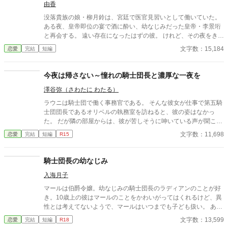
由香
没落貴族の娘・柳月鈴は、宮廷で医官見習いとして働いていた。
ある夜、皇帝即位の宴で酒に酔い、幼なじみだった皇帝・李景珩
と再会する。 遠い存在になったはずの彼。 けれど、その夜をきっ
かけに月鈴の運命は大きく動き出す。 冷酷と恐れられる皇帝が、
文字数：15,184
恋愛
完結
短編
なぜか彼女だけには甘すぎて――。
今夜は帰さない～憧れの騎士団長と濃厚な一夜を
澤谷弥（さわたに わたる）
ラウニは騎士団で働く事務官である。 そんな彼女が仕事で第五騎
士団団長であるオリベルの執務室を訪ねると、彼の姿はなかっ
た。 だが隣の部屋からは、彼が苦しそうに呻いている声が聞こえ
てきた。 そんな彼を助けようと隣室へと続く扉を開けたラウニが
文字数：11,698
恋愛
完結
短編
R15
目にしたのは――。
騎士団長の幼なじみ
入海月子
マールは伯爵令嬢。幼なじみの騎士団長のラディアンのことが好
き。10歳上の彼はマールのことをかわいがってはくれるけど、異
性とは考えてないようで、マールはいつまでも子ども扱い。 あれ
これ誘惑してみるものの、笑ってかわされる。 ある日、マールに
文字数：13,599
恋愛
完結
短編
R18
縁談が来て……。 歳の差、体格差、身分差を書いてみたかったの