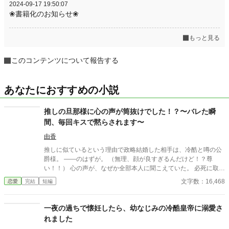
2024-09-17 19:50:07
❀書籍化のお知らせ❀
もっと見る
このコンテンツについて報告する
あなたにおすすめの小説
推しの旦那様に心の声が筒抜けでした！？〜バレた瞬
間、毎回キスで黙らされます〜
由香
推しに似ているという理由で政略結婚した相手は、冷酷と噂の公
爵様。 ――のはずが。 （無理、顔が良すぎるんだけど！？尊
い！！） 心の声が、なぜか全部本人に聞こえていた。 必死に取り
繕うも時すでに遅し。 暴走する脳内実況を止めるたび、旦那様は
文字数：16,468
恋愛
完結
短編
なぜか――キスしてくる。 「黙らせるのにちょうどいい」 いや全
然よくないです！！むしろ悪化してます！！ 無表情公爵様 × 心の
声だだ漏れ令嬢 甘くて騒がしい新婚生活、開幕。
一夜の過ちで懐妊したら、幼なじみの冷酷皇帝に溺愛さ
れました