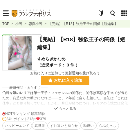
TOP
>
小説
>
恋愛小説
>
【完結】【R18】強欲王子の閨係【短編集】
恋愛
完結
短編
R18
【完結】【R18】強欲王子の閨係【短
編集】
すめらぎかなめ
（近況ボード：
3 件
）
お気に入りに追加して更新通知を受け取ろう
お気に入り追加
――表題作品・あらすじ――
伯爵令嬢のレリアは第一王子・フェオレルの閨係だ。閨係は高額な手当てが出る
ため、貧乏な家の助けになれば――と、２年前に自ら志願した。当初は「これは
仕事」だと割り切っていた。しかし、月日が経つにつれ、レリアの心境には変化
が出てくる。けど、自分は雇われているだけ。自らの心の変化から目を逸らす毎
日の中でレリアの耳に届いたのは――フェオレルが公爵令嬢と婚約するという話
HOTランキング 最高65位
だった。執着心の強い王子×気づいたら恋に落ちてしまった令嬢のすれ違うおは
24h.ポイント
213pt
379
なし。
ハッピーエンド
異世界
すれ違いと拗らせ
勘違い
らぶえっち