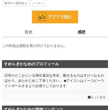
無理やり描写あり
ノーチェ
――ほか、いくつか掲載予定。
※作品追加時以外は基本的に完結表記です。
アプリで読む
▽掲載先→アルファポリス、エブリスタ、ムーンライトノベルズ
小説
7,064 位 / 228,912 件
目次
感想
恋愛
3,257 位 / 66,389 件
お気に入り
121
この作品は感想を受け付けておりません。
24h.ポイント
213 pt
文字数
15,946
すめらぎかなめのプロフィール
更新日時
2026.03.22 19:20
日本のどこかにいる神出鬼没な存在。載せるものはすけべなもの
初回公開日時
2026.03.22 18:00
ばかり。あらかじめご了承ください。 ◾︎アイコンはノーコピーラ
イトガールさまよりお借りしております
初回完結日時
2026.03.22 19:41
週間ポイント
657 pt (12,142 位)
もっと見る
月間ポイント
2,875 pt (12,562 位)
すめらぎかなめの登録コンテンツ