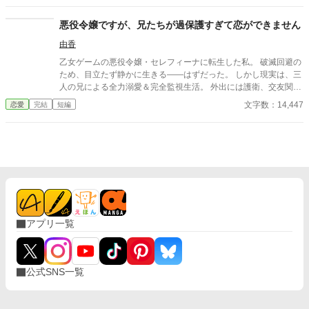
です。王道のつもりです。
悪役令嬢ですが、兄たちが過保護すぎて恋ができません
由香
乙女ゲームの悪役令嬢・セレフィーナに転生した私。 破滅回避の
ため、目立たず静かに生きる――はずだった。 しかし現実は、三
人の兄による全力溺愛＆完全監視生活。 外出には護衛、交友関係
は管理制、笑顔すら規制対象！？ さらに兄の親友である最強騎
文字数：14,447
恋愛
完結
短編
士・カインが護衛として加わり、 静かで誠実な優しさに、次第に
心が揺れていく。 「恋をすると破滅する」 そう信じて避けてきた
想いの先で待っていたのは、 断罪も修羅場もない、安心で騒がし
い未来だった――。
アプリ一覧
公式SNS一覧