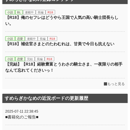
年間ポイント
46,638 pt (10,977 位)
小説
BL
連載中
長編
R18
累計ポイント
47,523 pt (45,842 位)
【R18】俺のセフレはどうやら王国で人気の高い騎士団長らし
い。
小説
恋愛
連載中
長編
R18
【R18】補佐官さまとのたわむれは、甘美で今日も抗えない
小説
恋愛
完結
長編
R18
【完結】【R18】経験豊富とうわさの騎士さま、一夜限りの相手
なんて忘れてくださいっ！
もっと見る
すめらぎかなめの近況ボードの更新履歴
2025-07-11 22:38:45
■書籍化のご報告■