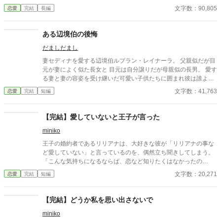
事が多かった。 だからと言って、悪女呼ばわりされる筋合いなど
文字数：90,805
恋愛
完結
長編
ないのだが･･･。 婚約者は私を庇う事も、王女殿下を振り払うこ
ともせず、困った様な顔をしている。 私は彼の事が好きだった。
優しい人だと思っていた。 だけど───。 彼の態度を見ている内
ある辺境伯の後悔
に、私の心の奥で何か大切な物が音を立てて壊れた気がした。 ※
だましだまし
感想欄はネタバレ配慮しておりません。ご注意下さい。
妻セディナを愛する辺境伯ルブラン・レイナーラ。 父親似だが目
元が妻によく似た長女と 目元は自分譲りだが母親似の長男。 愛す
る妻と妻の容姿を受け継いだ可愛い子供たちに囲まれ彼は誰より
も幸せだと思っていた。 愛しい妻が次女を産んで亡くなるまで
文字数：41,763
恋愛
完結
短編
は…。
【完結】愛していないと王子が言った
miniko
王子の婚約者であるリリアナは、大好きな彼が「リリアナの事な
ど愛していない」と言っているのを、偶然立ち聞きしてしまう。
「こんな気持ちになるならば、恋など知りたくはなかったの
に･･･」 ショックを受けたリリアナは、王子と距離を置こうとす
文字数：20,271
恋愛
完結
短編
るのだが、なかなか上手くいかず･･･。 ※合わない場合はそっ閉
じお願いします。 ※感想欄、ネタバレ有りの振り分けをしていな
いので、本編未読の方は自己責任で閲覧お願いします。
【完結】どうか私を思い出さないで
miniko