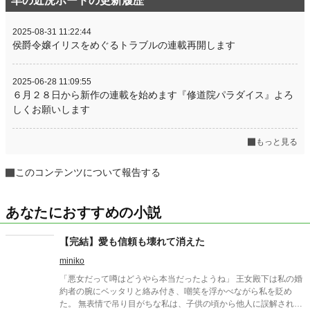
羊の近況ボードの更新履歴
2025-08-31 11:22:44
侯爵令嬢イリスをめぐるトラブルの連載再開します
2025-06-28 11:09:55
６月２８日から新作の連載を始めます『修道院パラダイス』よろ
しくお願いします
もっと見る
このコンテンツについて報告する
あなたにおすすめの小説
【完結】愛も信頼も壊れて消えた
miniko
「悪女だって噂はどうやら本当だったようね」 王女殿下は私の婚
約者の腕にベッタリと絡み付き、嘲笑を浮かべながら私を貶め
た。 無表情で吊り目がちな私は、子供の頃から他人に誤解される