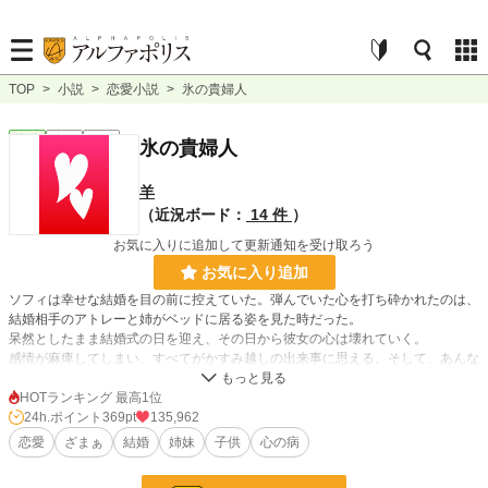
TOP
>
小説
>
恋愛小説
>
氷の貴婦人
恋愛
完結
長編
氷の貴婦人
羊
（近況ボード：
14 件
）
お気に入りに追加して更新通知を受け取ろう
お気に入り追加
ソフィは幸せな結婚を目の前に控えていた。弾んでいた心を打ち砕かれたのは、
結婚相手のアトレーと姉がベッドに居る姿を見た時だった。
呆然としたまま結婚式の日を迎え、その日から彼女の心は壊れていく。
感情が麻痺してしまい、すべてがかすみ越しの出来事に思える。そして、あんな
に好きだったアトレーを見ると吐き気をもよおすようになった。
HOTランキング 最高1位
毒の強めなお話で、大人向けテイストです。
24h.ポイント
369pt
135,962
恋愛
ざまぁ
結婚
姉妹
子供
心の病
小説
3,634 位 / 228,755 件