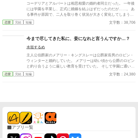
コーデリアとアルバートは相思相愛の婚約者同士だった。 一年後
には学園を卒業し、正式に婚姻を結ぶはずだったのだが……。 あ
る事件が原因で、二人を取り巻く状況が大きく変化してしまう。
コーデリアはアルバートの足手まといになりたくなくて、身を切
文字数：38,706
恋愛
完結
短編
る思いで別れを決意した。 「貴方に触れるのは、きっとこれが最
後になるのね」 それなのに、運命は二人を再び引き寄せる。 「た
とえ記憶を失ったとしても、きっと僕は、何度でも君に恋をす
今まで尽してきた私に、妾になれと言うんですか…？
る」
水垣するめ
主人公伯爵家のメアリー・キングスレーは公爵家長男のロビン・
ウィンターと婚約していた。 メアリーは幼い頃から公爵のロビン
と釣り合うように厳しい教育を受けていた。 そして学園に通い始
めてからもロビンのために、生徒会の仕事を請け負い、尽してい
文字数：24,380
恋愛
完結
短編
た。 しかしある日突然、ロビンは平民の女性を連れてきて「彼女
を正妻にする！」と宣言した。 そしえメアリーには「お前は妾に
する」と言ってきて…。 メアリーはロビンに失望し、婚約破棄を
する。 婚約破棄は面子に関わるとロビンは引き留めようとした
が、メアリーは婚約破棄を押し通す。 そしてその後、ロビンのメ
アリーに対する仕打ちを知った王子や、周囲の貴族はロビンを責
め始める…。 ※小説家になろうでも掲載しています。
アプリ一覧