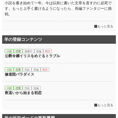
小説を書き始めて一年。今は以前に書いた文章を直すのに必死で
す。もっと上手く書けるようになったら、長編ファンタジーに挑
戦。
もっと見る
羊の登録コンテンツ
小説
恋愛
連載中
長編
R15
公爵令嬢イリスをめぐるトラブル
小説
恋愛
完結
長編
R15
修道院パラダイス
小説
恋愛
完結
短編
夜這いから始まる初恋
もっと見る