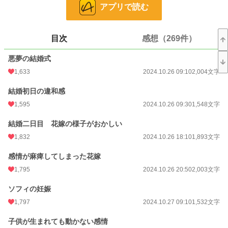
アプリで読む
恋愛
1,928 位 / 66,365 件
お気に入り
5,183
目次
感想（269件）
24h.ポイント
369 pt
悪夢の結婚式
文字数
132,691
1,633
2024.10.26 09:10
2,004文字
更新日時
2024.12.20 20:00
結婚初日の違和感
初回公開日時
2024.10.26 07:51
1,595
2024.10.26 09:30
1,548文字
初回完結日時
2024.12.20 22:12
結婚二日目 花嫁の様子がおかしい
週間ポイント
2,163 pt (4,511 位)
1,832
2024.10.26 18:10
1,893文字
月間ポイント
9,650 pt (4,655 位)
感情が麻痺してしまった花嫁
年間ポイント
210,220 pt (2,945 位)
1,795
2024.10.26 20:50
2,003文字
累計ポイント
4,493,002 pt (920 位)
ソフィの妊娠
1,797
2024.10.27 09:10
1,532文字
子供が生まれても動かない感情