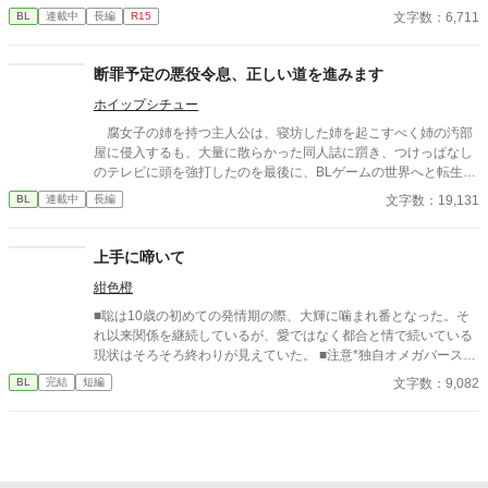
もリュシーしゃま、だいしゅき！ およめしゃん、なる！」 ✩
文字数：6,711
BL
連載中
長編
R15
✩ ✩ 幼き日に交わした『約束』。その約束が果たされたの
は、シャーロットが十二歳、リュシオンが十七歳のとき。 それ
から三年。リュシオンが事故により記憶喪失になったことで、全
断罪予定の悪役令息、正しい道を進みます
てが狂っていく――。 ――――――――――― ✻男しかいな
ホイップシチュー
い、αとΩしかいない世界観なので、女性やβといった概念は出て
きません。 ✻独自設定の異世界オメガバースです。 ✻4話までは
腐女子の姉を持つ主人公は、寝坊した姉を起こすべく姉の汚部
毎日更新。その後は週3話の更新を目指します。執筆しながらの
屋に侵入するも、大量に散らかった同人誌に躓き、つけっぱなし
更新、遅筆なのでゆっくりペースにはなりますが、完結は保証い
のテレビに頭を強打したのを最後に、BLゲームの世界へと転生し
たします。 ☆8/6 6時更新 HOT女性向けランキング64位！ ありが
てしまう____ 転生先はまさかの作品唯一の悪役で、攻略対象
文字数：19,131
BL
連載中
長編
とうございます😊
を中心に周りから忌み嫌われる悪役令息、イリス・ネーヴェルア
ーク。 ゲーム内の断罪イベントで死刑を告げられる運命にある
彼は、生きるために姉から聞いた曖昧な情報だけで様々な困難に
上手に啼いて
立ち向かう____!?
紺色橙
■聡は10歳の初めての発情期の際、大輝に噛まれ番となった。そ
れ以来関係を継続しているが、愛ではなく都合と情で続いている
現状はそろそろ終わりが見えていた。 ■注意*独自オメガバース設
定。■『それは愛か本能か』と同じ世界設定です。関係は一切な
文字数：9,082
BL
完結
短編
し。