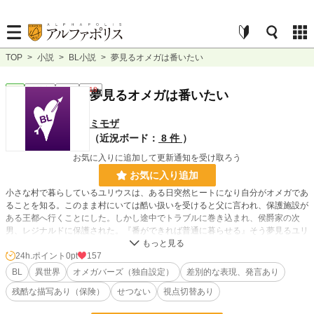
TOP
>
小説
>
BL小説
>
夢見るオメガは番いたい
BL
連載中
長編
R18
夢見るオメガは番いたい
ミモザ
（近況ボード：
8 件
）
お気に入りに追加して更新通知を受け取ろう
お気に入り追加
小さな村で暮らしているユリウスは、ある日突然ヒートになり自分がオメガであ
ることを知る。このまま村にいては酷い扱いを受けると父に言われ、保護施設が
ある王都へ行くことにした。しかし途中でトラブルに巻き込まれ、侯爵家の次
男、レジナルドに保護された。『番ができれば普通に暮らせる』そう夢見るユリ
ウスは、無事にアルファと番う事ができるのか。第一章、完結しました！
24h.ポイント
0pt
157
初挑戦のオメガバーズで、独自設定が多いです。激しめの絡みには※を付けま
BL
異世界
オメガバーズ（独自設定）
差別的な表現、発言あり
す。誤字脱字、見落としていたらすみません。
残酷な描写あり（保険）
せつない
視点切替あり
小説家になろう様にも投稿しています。