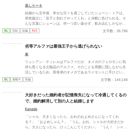
蒸しケーキ
結婚から五年後、幸せな日々を過ごしていたシューン・トアは、
突然義父に「息子と別れてやってくれ」と冷酷に告げられる。そ
んな言葉にシューンは、何一つ言い返せず、飲み込むしかなかっ
た。そして、夫であるアインス・キールに離婚を切り出すが、ア
文字数：36,796
BL
完結
短編
R15
インスがそう簡単にシューンを手離す訳もなく......。
劣等アルファは最強王子から逃げられない
東
リュシアン・ティレルはアルファだが、オメガのフェロモンに気
持ち悪くなる欠陥品のアルファ。そのことを周囲に隠しながら生
活しているため、異母弟のオメガであるライモントに手ひどい態
度をとってしまい、世間からの評判は悪い。 ある日、気分の悪さ
文字数：144,148
BL
連載中
長編
に逃げ込んだ先で、ひとりの王子につかまる・・・という話で
す。
大好きだった婚約者が記憶喪失になって冷遇してくるの
で、婚約解消して別の人と結婚します
Kanade
「シャル、大きくなったら、おれのおよめさんになってくれ
る？」 「およめしゃん？」 「うん。おれ、シャルが大好きだか
ら。大人になったら、けっこんしてください」 「うん！ シャル