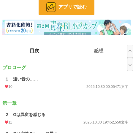
小説
228,572 位 / 228,572 件
アプリで読む
BL
31,381 位 / 31,381 件
お気に入り
31
24h.ポイント
0 pt
文字数
92,819
目次
感想
更新日時
2025.11.27 00:28
初回公開日時
2025.10.30 00:05
プロローグ
週間ポイント
28 pt (56,925 位)
１ 遠い昔の……
10
2025.10.30 00:05
471文字
月間ポイント
398 pt (38,952 位)
年間ポイント
15,966 pt (23,339 位)
第一章
累計ポイント
15,980 pt (78,862 位)
２ Ωは異変を感じる
11
2025.10.30 19:45
2,550文字