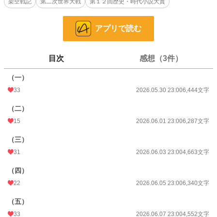
架空戦記
第二次世界大戦
第１２回歴史・時代小説大賞
油圧式射出機を装備し、群青色の飛行甲板を持つ異形の空母「浅間丸」の戦いが
再び始まる。
アプリで読む
※過去作「炎立つ真珠湾」と世界観を共有した内容となります。
小説
13,926 位 / 228,587 件
目次
感想（3件）
歴史・時代
114 位 / 3,230 件
（一）
お気に入り
22
33
2026.05.30 23:00
6,444文字
24h.ポイント
63 pt
（二）
15
2026.06.01 23:00
6,287文字
文字数
65,774
（三）
更新日時
2026.06.23 23:00
31
2026.06.03 23:00
4,663文字
初回公開日時
2026.05.30 23:00
（四）
初回完結日時
2026.06.24 05:43
22
2026.06.05 23:00
6,340文字
週間ポイント
274 pt (20,922 位)
（五）
月間ポイント
1,393 pt (19,829 位)
33
2026.06.07 23:00
4,552文字