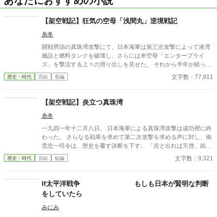
あなたにおすすめの小説
【架空戦記】狂気の空母「浅間丸」逆境戦記
糸冬
開戦劈頭の真珠湾攻撃にて、日本海軍は第三次攻撃によって港湾
施設と燃料タンクを破壊し、さらには米空母「エンタープライ
ズ」を撃沈する上々の滑り出しを見せた。 それから半年が経った
昭和十七年（一九四二年）六月。三菱長崎造船所第三ドックに、
文字数：77,911
歴史・時代
完結
長編
一隻のフネが傷ついた船体を横たえていた。 かつて、「太平洋の
女王」と称された、海軍輸送船「浅間丸」である。 ドーリットル
空襲によってディーゼル機関を損傷した「浅間丸」は、史実にお
【架空戦記】炎立つ真珠湾
いては船体が旧式化したため凍結された計画を復活させ、特設航
糸冬
空母艦として蘇ろうとしていたのだった。 ※過去作「炎立つ真珠
湾」と世界観を共有した内容となります。
一九四一年十二月八日。 日本海軍による真珠湾攻撃は成功裡に終
わった。 さらなる戦果を求めて第二次攻撃を求める声に対し、南
雲忠一司令は、歴史を覆す決断を下す。 「吉と出れば天啓、凶と
出れば悪魔のささやき」と内心で呟きつつ……。
文字数：9,321
歴史・時代
完結
短編
If太平洋戦争 もしも日本が賢明な判断
をしていたら
みにみ