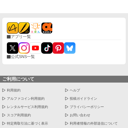
ていく。 一方、近江国日野の所領にいた蒲生賦秀（のちの氏郷）
は、信長の悲報を知るや、亡き信長の家族を伊勢国松ヶ島城の織
田信雄の元に送り届けるべく安土城に迎えに走る。 だが、瀬田の
唐橋を無傷で確保した明智秀満の軍勢が安土城に急速に迫ったた
め、女子供を連れての逃避行は不可能となる。 かくなる上は、戦
うより他に道はなし。 信長の遺した安土城を舞台に、若き闘将・
蒲生賦秀の活躍が始まる。
アプリ一覧
公式SNS一覧
ご利用について
利用規約
ヘルプ
アルファコイン利用規約
投稿ガイドライン
レンタルサービス利用規約
プライバシーポリシー
スコア利用規約
お問い合わせ
特定商取引法に基づく表示
利用者情報の外部送信について