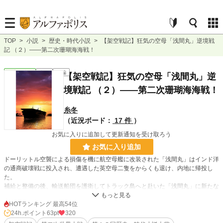
TOP
>
小説
>
歴史・時代小説
>
【架空戦記】狂気の空母「浅間丸」逆境戦
記 （２）――第二次珊瑚海海戦！
歴史・時代
完結
長編
【架空戦記】狂気の空母「浅間丸」逆
境戦記 （２）――第二次珊瑚海海戦！
糸冬
（近況ボード：
17 件
）
お気に入りに追加して更新通知を受け取ろう
お気に入り追加
ドーリットル空襲による損傷を機に航空母艦に改装された「浅間丸」はインド洋
の通商破壊戦に投入され、遭遇した英空母二隻をからくも退け、内地に帰投し
た。
補給と整備の後、輸送船団を護衛してトラック島へと赴いた「浅間丸」に新たな
任務が与えられる。
角田中将率いる第二機動部隊に加わり、真珠湾から出発した大輸送船団を攻撃
HOTランキング 最高54位
し、米空母機動部隊を誘い出すという重要かつ危険な役回りである。
24h.ポイント
63pt
320
しかし、米軍の動きは連合艦隊司令部の予測を超えたものだった——！