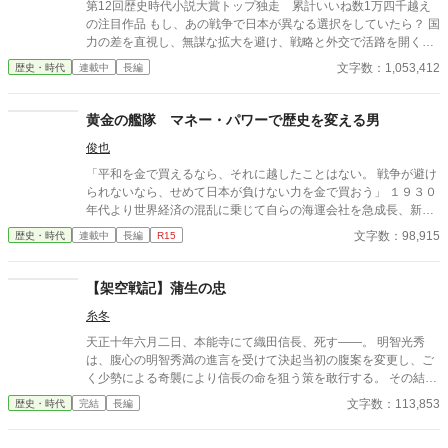
第12回歴史時代小説大賞トップ独走 累計いいね数1万四千越え
の注目作品 もし、あの戦争で日本が異なる選択をしていたら？ 国
力の差を直視し、無謀な拡大を避け、戦略と外交で活路を開く。
真珠湾、ミッドウェー、ガダルカナル…そして終戦工作 数多の
文字数：1,053,412
歴史・時代
連載中
長編
分水嶺で下された「if」の決断。 破滅を回避し、国家存続をかけ
たもう一つの終戦 そしてそこから繋がる新たな近代史を描く超長
編大河戦記 不定期更新です
黄金の艦隊 マネー・パワーで歴史を変える男
俊也
「平和を金で買えるなら、それに越したことはない。 戦争が避け
られないなら、せめて日本が負けない力を金で買おう」 １９３０
年代より世界経済の混乱に乗じて自らの海運会社を急成長、新興
財閥を立ち上げた男の、重課金架空戦記！？？ 姉妹作 「零戦戦
文字数：98,915
歴史・時代
連載中
長編
R15
記」 「総統戦記」 も、よろしくお願いします。
【架空戦記】蒲生の忠
糸冬
天正十年六月二日、本能寺にて織田信長、死す――。 明智光秀
は、腹心の明智秀満の進言を受けて決起当初の腹案を変更し、ご
く少勢による奇襲により信長の命を狙う策を敢行する。 その結
果、本能寺の信長、そして妙覚寺の織田信忠は、抵抗の暇もなく
文字数：113,853
歴史・時代
完結
長編
首級を挙げられる。 両名の首級を四条河原にさらした光秀は、織
田政権の崩壊を満天下に明らかとし、畿内にて急速に地歩を固め