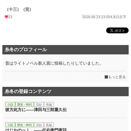
（十三）（完）
23
2026.06.23 23:00
4,915文字
糸冬のプロフィール
昔はライトノベル新人賞に投稿したりしていました。
もっと見る
糸冬の登録コンテンツ
小説
歴史・時代
完結
長編
彼方此方に――津田与三郎重久伝
小説
歴史・時代
完結
長編
はじかのっ！ ――伝右衛門夜話