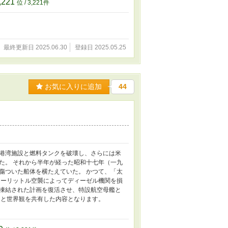
,221
位 / 3,221件
最終更新日 2025.06.30
登録日 2025.05.25
お気に入りに追加
44
港湾施設と燃料タンクを破壊し、さらには米
た。 それから半年が経った昭和十七年（一九
傷ついた船体を横たえていた。 かつて、「太
ドーリットル空襲によってディーゼル機関を損
凍結された計画を復活させ、特設航空母艦と
」と世界観を共有した内容となります。