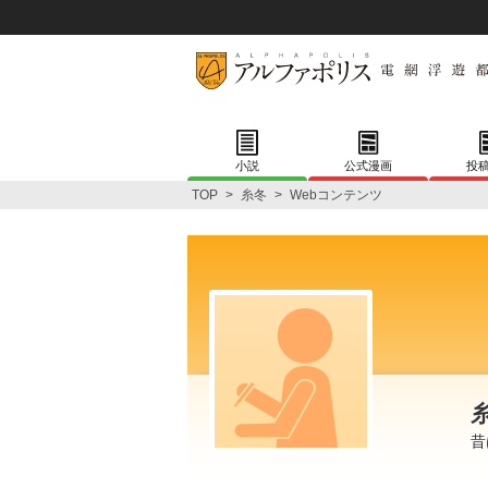
小説
公式漫画
投
TOP
>
糸冬
>
Webコンテンツ
昔