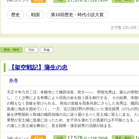
42pt
24h.ポイント
位 / 228,795件
歴史
戦国
第10回歴史・時代小説大賞
文字数 105,188
歴史・時代
完結
長編
【架空戦記】蒲生の忠
糸冬
天正十年六月二日、本能寺にて織田信長、死す――。 明智光秀は、腹心の明
し、ごく少勢による奇襲により信長の命を狙う策を敢行する。 その結果、本
の暇もなく首級を挙げられる。 両名の首級を四条河原にさらした光秀は、織
急速に地歩を固めていく。 一方、近江国日野の所領にいた蒲生賦秀（のちの
族を伊勢国松ヶ島城の織田信雄の元に送り届けるべく安土城に迎えに走る。 
軍勢が安土城に急速に迫ったため、女子供を連れての逃避行は不可能となる。 
の遺した安土城を舞台に、若き闘将・蒲生賦秀の活躍が始まる。
17,578
1
42pt
24h.ポイント
小説
位 / 228,795件
歴史・時代