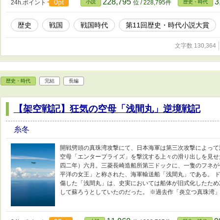
228,795
3
0pt
24h.ポイント
小説
位 / 228,795件
歴史・時代
歴史
戦国
戦国時代
第11回歴史・時代小説大賞
文字数 130,364
歴史・時代
完結
長編
【架空戦記】狂気の空母「浅間丸」逆境戦記
糸冬
開戦劈頭の真珠湾攻撃にて、日本海軍は第三次攻撃によって
空母「エンタープライズ」を撃沈する上々の滑り出しを見せ
四二年）六月。三菱長崎造船所第三ドックに、一隻のフネが
平洋の女王」と称された、海軍輸送船「浅間丸」である。 
傷した「浅間丸」は、史実においては船体が旧式化したため
して蘇ろうとしていたのだった。 ※過去作「炎立つ真珠湾