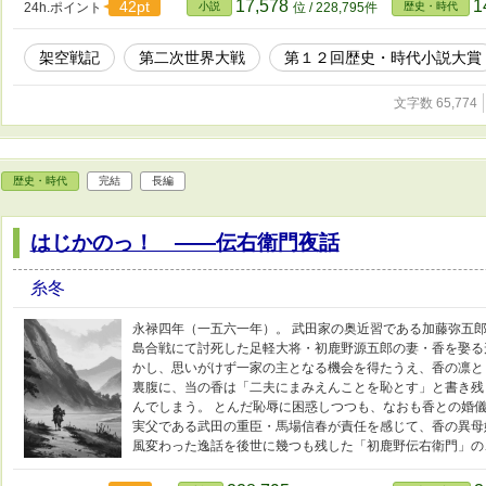
17,578
1
42pt
24h.ポイント
小説
位 / 228,795件
歴史・時代
架空戦記
第二次世界大戦
第１２回歴史・時代小説大賞
文字数 65,774
歴史・時代
完結
長編
はじかのっ！ ――伝右衛門夜話
糸冬
永禄四年（一五六一年）。 武田家の奥近習である加藤弥五
島合戦にて討死した足軽大将・初鹿野源五郎の妻・香を娶る
かし、思いがけず一家の主となる機会を得たうえ、香の凛と
裏腹に、当の香は「二夫にまみえんことを恥とす」と書き残
んでしまう。 とんだ恥辱に困惑しつつも、なおも香との婚儀
実父である武田の重臣・馬場信春が責任を感じて、香の異母
風変わった逸話を後世に幾つも残した「初鹿野伝右衛門」の