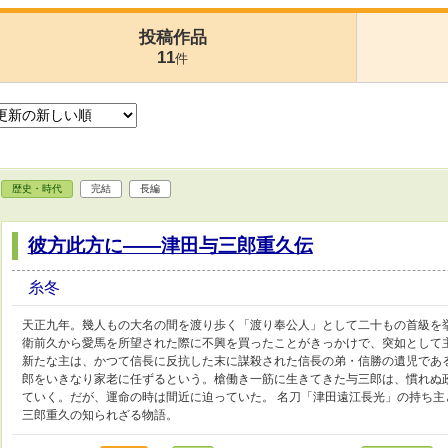
投稿作品
11
件
歴史・時代
完結
長編
彼方此方に――津田与三郎重久伝
糸冬
天正九年。幾人もの大名の間を渡り歩く「渡り奉公人」として二十もの首級を
衛前久から愛馬を所望された際に不興を買ったことがきっかけで、突如として
新たな主は、かつて信長に反抗した末に謀殺された信長の弟・信勝の遺児であ
郎をいきなり家老に任ずるという。槍働き一筋に生きてきた与三郎は、慣れぬ
ていく。だが、運命の時は間近に迫っていた。 名刀「津田遠江長光」の持ち
三郎重久の知られざる物語。