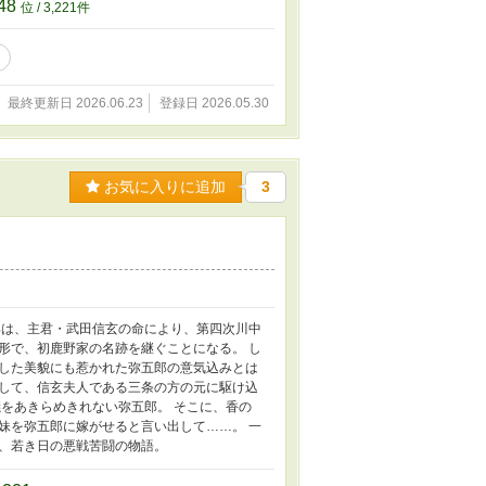
48
位 / 3,221件
最終更新日 2026.06.23
登録日 2026.05.30
お気に入りに追加
3
郎は、主君・武田信玄の命により、第四次川中
形で、初鹿野家の名跡を継ぐことになる。 し
した美貌にも惹かれた弥五郎の意気込みとは
して、信玄夫人である三条の方の元に駆け込
をあきらめきれない弥五郎。 そこに、香の
妹を弥五郎に嫁がせると言い出して……。 一
、若き日の悪戦苦闘の物語。