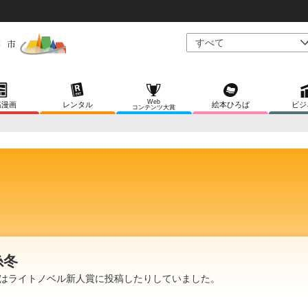
Web
稿漫画
レンタル
絵本ひろば
ビジ
コンテンツ大賞
糸冬
はライトノベル新人賞に投稿したりしていました。