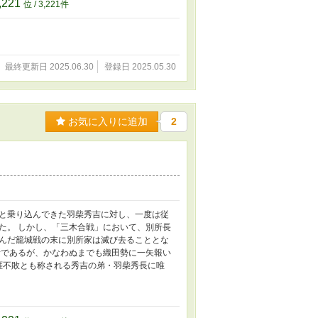
,221
位 / 3,221件
最終更新日 2025.06.30
登録日 2025.05.30
お気に入りに追加
2
と乗り込んできた羽柴秀吉に対し、一度は従
た。 しかし、「三木合戦」において、別所長
んだ籠城戦の末に別所家は滅び去ることとな
所であるが、かなわぬまでも織田勢に一矢報い
涯不敗とも称される秀吉の弟・羽柴秀長に唯