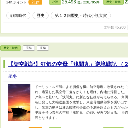
25,493
2
21pt
24h.ポイント
小説
位 / 228,795件
歴史・時代
戦国時代
歴史
第１２回歴史・時代小説大賞
文字数 45,900
歴史・時代
完結
長編
【架空戦記】狂気の空母「浅間丸」逆境戦記 （
糸冬
ドーリットル空襲による損傷を機に航空母艦に改装された「
れ、遭遇した英空母二隻をからくも退け、内地に帰投した。
ク島へと赴いた「浅間丸」に新たな任務が与えられる。 角
ら出発した大輸送船団を攻撃し、米空母機動部隊を誘い出す
し、米軍の動きは連合艦隊司令部の予測を超えたものだった
甲板を持つ異形の空母「浅間丸」の戦いが再び始まる。 ※
容となります。