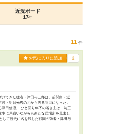
近況ボード
17
件
11
件
お気に入りに追加
2
挙げてきた猛者・津田与三郎は、前関白・近
主君・明智光秀の元から去る羽目になった。
る津田信澄。 ひと回り年下の若き主は、与三
政事に戸惑いながらも新たな居場所を見出し
主として歴史に名を残した戦国の強者・津田与