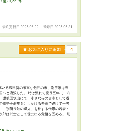
9
位 / 3,221件
最終更新日 2025.06.22
登録日 2025.05.31
お気に入りに追加
4
率いる織田勢の厳重な包囲の末、別所家は当
国へと流浪した。 時は流れて慶長五年（一六
は、讃岐国坂出にて、小さな寺の食客として逼
田の軍勢を雌馬をけしかける奇策で退けて一矢
に、「別所長治の遺児」を称する僧形の若者・
次郎は武士として世に出る覚悟を固める。 別
。
48