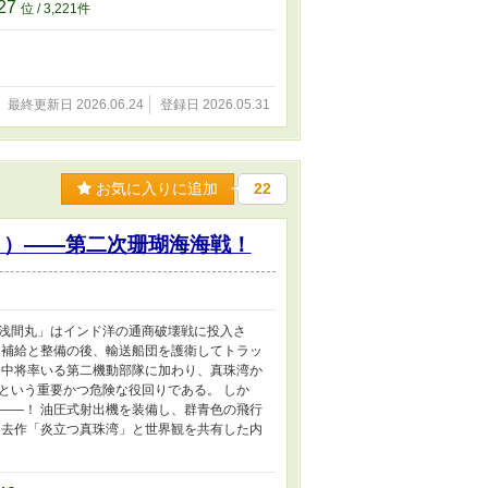
27
位 / 3,221件
最終更新日 2026.06.24
登録日 2026.05.31
お気に入りに追加
22
２）――第二次珊瑚海海戦！
浅間丸」はインド洋の通商破壊戦に投入さ
 補給と整備の後、輸送船団を護衛してトラッ
田中将率いる第二機動部隊に加わり、真珠湾か
という重要かつ危険な役回りである。 しか
——！ 油圧式射出機を装備し、群青色の飛行
過去作「炎立つ真珠湾」と世界観を共有した内