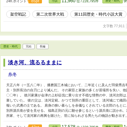
11,960
9
85pt
24h.ポイント
小説
位 / 228,795件
歴史・時代
架空戦記
第二次世界大戦
第11回歴史・時代小説大賞
文字数 77,911
歴史・時代
完結
長編
淡き河、流るるままに
糸冬
天正八年（一五八〇年）、播磨国三木城において、二年近くに及んだ羽柴秀吉
主・別所長治の自刃により滅んだ。 その家臣と家族の多くが居場所を失い、他
〇〇年）。 徳川家康が会津の上杉征伐に乗り出す不穏な情勢の中、淡河次郎
塞していた。 彼の父は、淡河定範。かつて別所の重臣として、淡河城にて織
報いた武勇の士である。 肩身の狭い暮らしを余儀なくされている次郎のもと
別所源兵衛が姿を見せる。 福島正則の元に馳せ参じるという源兵衛に説かれ、
所家、そして淡河家の再興を賭けた、世に知られざる男たちの物語が動き出す
17,578
1
小説
歴史・時代