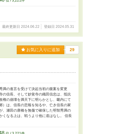
位 / 3,221件
最終更新日 2024.06.22
登録日 2024.05.31
お気に入りに追加
29
智秀満の進言を受けて決起当初の腹案を変更
能寺の信長、そして妙覚寺の織田信忠は、抵抗
田政権の崩壊を満天下に明らかとし、畿内にて
氏郷）は、信長の悲報を知るや、亡き信長の家
だが、瀬田の唐橋を無傷で確保した明智秀満の
かくなる上は、戦うより他に道はなし。 信長
48
位 / 3,221件