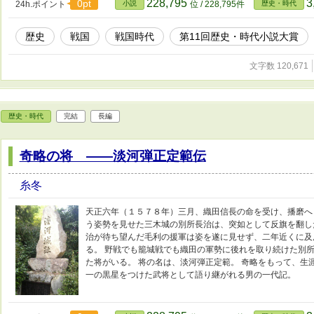
228,795
3
0pt
24h.ポイント
小説
位 / 228,795件
歴史・時代
歴史
戦国
戦国時代
第11回歴史・時代小説大賞
文字数 120,671
歴史・時代
完結
長編
奇略の将 ――淡河弾正定範伝
糸冬
天正六年（１５７８年）三月、織田信長の命を受け、播磨へ
う姿勢を見せた三木城の別所長治は、突如として反旗を翻し
治が待ち望んだ毛利の援軍は姿を遂に見せず、二年近くに及
る。 野戦でも籠城戦でも織田の軍勢に後れを取り続けた別
た将がいる。 将の名は、淡河弾正定範。 奇略をもって、生
一の黒星をつけた武将として語り継がれる男の一代記。