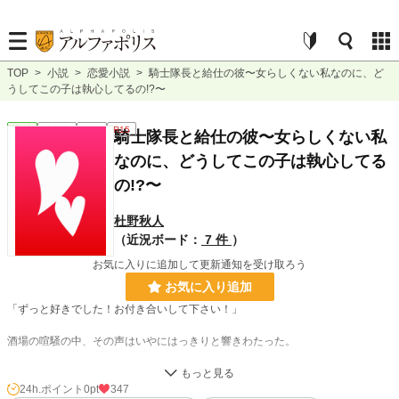
TOP
>
小説
>
恋愛小説
>
騎士隊長と給仕の彼〜女らしくない私なのに、ど
うしてこの子は執心してるの!?〜
恋愛
連載中
長編
R15
騎士隊長と給仕の彼〜女らしくない私
なのに、どうしてこの子は執心してる
の!?〜
杜野秋人
（近況ボード：
7 件
）
お気に入りに追加して更新通知を受け取ろう
お気に入り追加
「ずっと好きでした！お付き合いして下さい！」
酒場の喧騒の中、その声はいやにはっきりと響きわたった。
「え…………」
24h.ポイント
0pt
347