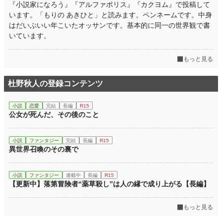
『小説家になろう』『アルファポリス』『カクヨム』で投稿して
います。「もりの あきひと」と読みます。ペンネームです。中身
はだいぶいい年こいたオッサンです。基本的に同一の世界観で書
いています。
もっと見る
杜野秋人の登録コンテンツ
小説
恋愛
完結
長編
R15
公女が死んだ、その後のこと
小説
ファンタジー
完結
長編
R15
異世界召喚のその裏で
小説
ファンタジー
連載中
長編
R15
【更新中】落第冒険者“薬草殺し”は人の縁で成り上がる【長編】
もっと見る