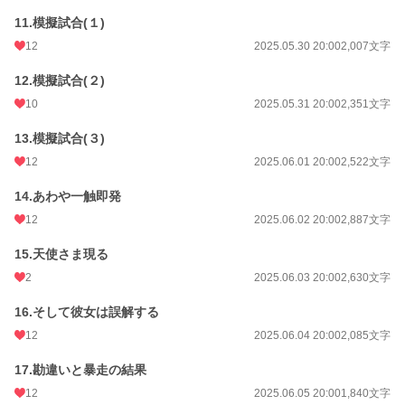
小説
228,787 位 / 228,787 件
11.模擬試合(１)
恋愛
66,372 位 / 66,372 件
12
2025.05.30 20:00
2,007文字
お気に入り
64
12.模擬試合(２)
24h.ポイント
0 pt
10
2025.05.31 20:00
2,351文字
文字数
72,070
13.模擬試合(３)
更新日時
2025.06.16 20:00
12
2025.06.01 20:00
2,522文字
初回公開日時
2025.05.17 20:00
14.あわや一触即発
12
2025.06.02 20:00
2,887文字
週間ポイント
21 pt (62,459 位)
月間ポイント
15.天使さま現る
70 pt (73,336 位)
2
2025.06.03 20:00
2,630文字
年間ポイント
1,813 pt (69,644 位)
16.そして彼女は誤解する
累計ポイント
15,959 pt (79,002 位)
12
2025.06.04 20:00
2,085文字
17.勘違いと暴走の結果
12
2025.06.05 20:00
1,840文字