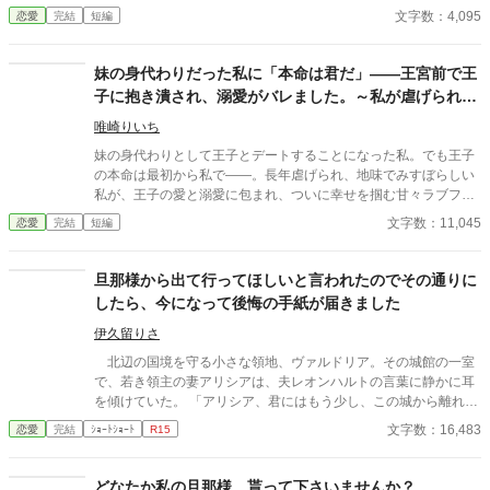
間”の契約を終わらせることにした。 赤の他人を屋敷に迎えるこ
文字数：4,095
恋愛
完結
短編
とはしない。 不要なものに感情を砕く理由などない。 「だって、
面倒でしょう？」 不誠実な夫も、無意味な結婚も、 この際すべて
切り捨ててしまいましょう。
妹の身代わりだった私に「本命は君だ」――王宮前で王
子に抱き潰され、溺愛がバレました。～私が虐げられる
きっかけになった少年が、私と王子を結び付
唯崎りいち
妹の身代わりとして王子とデートすることになった私。でも王子
の本命は最初から私で――。長年虐げられ、地味でみすぼらしい
私が、王子の愛と溺愛に包まれ、ついに幸せを掴む甘々ラブファ
ンタジー。妹や家族との誤解、影武者の存在も絡み、ハラハラと
文字数：11,045
恋愛
完結
短編
胸キュンが止まらない物語。
旦那様から出て行ってほしいと言われたのでその通りに
したら、今になって後悔の手紙が届きました
伊久留りさ
北辺の国境を守る小さな領地、ヴァルドリア。その城館の一室
で、若き領主の妻アリシアは、夫レオンハルトの言葉に静かに耳
を傾けていた。 「アリシア、君にはもう少し、この城から離れて
もらいたい」 レオンハルトの声は、いつものように低く、落ち
文字数：16,483
恋愛
完結
ｼｮｰﾄｼｮｰﾄ
R15
着いていた。しかし、その言葉の意味は、アリシアにとってあま
りにも唐突で、あまりにも冷たいものだった。 「……離れる、と
はどういう意味でございますか」 「つまり、この城にいないでほ
どなたか私の旦那様、貰って下さいませんか？