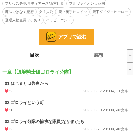
言われた“彼女”は、驚きに固まってしまって咄嗟に反応ができない。
アリウステラ/ラティアース/西方世界
アルヴァイオン大公国
魔法ではなく魔術
女主人公
歳上奥手ヒロイン
歳下グイグイヒーロー
周囲の酔客たちがニヤついて口々に囃し立ててくる。そんな中、真っ赤にした顔
を下げて右手を差し出す彼と、その彼を見たまま固まってしまった彼女だけが、
登場人物全員ワケあり
ハッピーエンド
微動だにしていなかった。
「えええええ——————っ!?」
アプリで読む
やがて発せられた彼女、つまり７年もの間男所帯の騎士隊の生活を続けるうちに
すっかり女らしさを欠片も残さず失ってしまった自覚のある騎士隊長の声は、そ
目次
感想
れまでのどの野次よりも大きく響きわたったのだった。
「そ、そもそも君は私の一体どこをそんなに!?」
「えっだって隊長さんは美人だし気立ては穏やかだし」
一章【辺境騎士団ゴロライ分隊】
「そ、そうか……？」
「町のお年寄りや子供にも慕われているし」
01.はじまりは告白から
「ま、まあ、職務だからな」
22
2025.05.17 20:00
4,116文字
「死にそうな仔猫を拾って看病するくらい優しくて」
「待ってどこで見てたの君!?」
02.ゴロライという町
「笑顔が爽やかで素敵で」
「そそそそんなことは……！」
21
2025.05.19 20:00
3,633文字
「いつでも元気で明るくて」
「ききき気のせいでは……？」
03.ゴロライ分隊の愉快な隊員(なかま)たち
「僕にとって天使のような人です！」
12
2025.05.21 20:00
3,603文字
「うわあああああ！もうやめてくれえええ！」