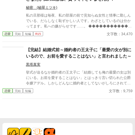
しい、ということだ。しばらくの間、君には別の場所で暮らして
秘密 (秘翠ミツキ)
もらいたい」 アリシアは、ゆっくりと目を閉じた。指先がわず
かに震えるのを、彼女は必死に抑えていた。この男の前で、自分
私の旦那様は毎夜、私の部屋の前で見知らぬ女性と情事に勤しん
が動揺している姿を見せたくなかったからだ。
でいる、だらしなく恥ずかしい人です。わざとしているのは分か
ってます。私への嫌がらせです……。 ◆◆◆◆◆◆◆◆◆◆◆◆
◆◆◆◆◆◆◆◆◆◆◆ 政略結婚で、離縁出来ないけど離縁した
文字数：34,470
恋愛
完結
短編
R15
い。 無類の女好きの従兄の侯爵令息フェルナンドと伯爵令嬢のロ
ゼッタは、結婚をした。毎晩の様に違う女性を屋敷に連れ込む
彼。政略結婚故、愛妾を作るなとは思わないが、せめて本邸に連
【完結】結婚式前～婚約者の王太子に「最愛の女が別に
れ込むのはやめて欲しい……気分が悪い。 彼は所謂美青年で、若
いるので、お前を愛することはない」と言われました～
くして騎士団副長であり兎に角モテる。結婚してもそれは変わら
ず……。 ロゼッタが夜会に出れば見知らぬ女から「今直ぐフェル
黒塔真実
ナンド様と別れて‼︎」とワインをかけられ、ただ立っているだけな
挙式が迫るなか婚約者の王太子に「結婚しても俺の最愛の女は別
のに女性達からは終始凄い形相で睨まれる。 居た堪れなくなり、
にいる。お前を愛することはない」とはっきり言い切られた公爵
広間の外へ逃げれば元凶の彼が見知らぬ女とお楽しみ中……。 こ
令嬢アデル。しかしどんなに婚約者としてないがしろにされても
んな旦那様、いりません！ 誰か、私の旦那様を貰って下さ
女性としての誇りを傷つけられても彼女は平気だった。なぜなら
文字数：9,759
恋愛
完結
短編
い……。
大切な「心の拠り所」があるから……。しかし、王立学園の卒業
ダンスパーティーの夜、アデルはかつてない、世にも酷い仕打ち
を受けるのだった―― ※神視点。■なろうにも別タイトルで重
複投稿←【ジャンル日間4位】。