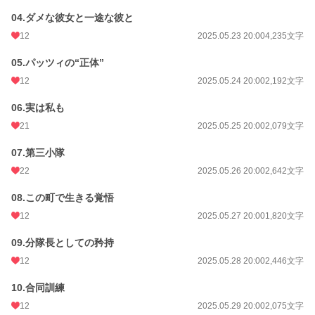
04.ダメな彼女と一途な彼と
これは小さな町の騎士隊長を務める彼女が、町唯一の酒場の給仕の青年に、抵抗
むなしく口説き落とされるまでのお話。
12
2025.05.23 20:00
4,235文字
05.パッツィの“正体”
12
2025.05.24 20:00
2,192文字
◆一途で真っ直ぐでグイグイ来る年下青年と、自分の幸せを半ば諦めているちょ
っとワケあり騎士隊長の彼女の、ドタバタすったもんだラブコメディ。見てお分
06.実は私も
かりの通りハッピーエンド確約です！
でもちゃんと(？)波乱もあるよ！
21
2025.05.25 20:00
2,079文字
07.第三小隊
◆今回、キャラの名前や舞台設定の組み立てを中心にChatGPTを活用していま
す。作者初の試み。なおプロットおよび本文は基本的に全部作者が考え書いてい
22
2025.05.26 20:00
2,642文字
ますので、そこをAIに頼ってはおりません。
08.この町で生きる覚悟
12
2025.05.27 20:00
1,820文字
◆この物語はフィクションであり、実在の人物、地域、団体、企業、国家などと
は無関係です。また法令違反や暴力行為を推奨するものではありません。
09.分隊長としての矜持
12
2025.05.28 20:00
2,446文字
◆この作品は小説家になろうとカクヨムでも同時公開します。更新はストックが
続く限り、２日ごとに１話の予定→話を分割して毎日更新の予定、です。
10.合同訓練
12
2025.05.29 20:00
2,075文字