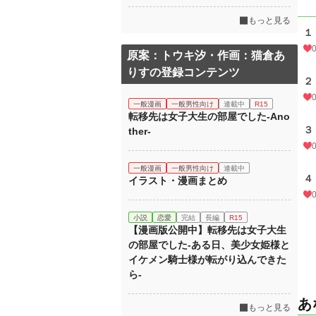
もっと見る
１
原案：トウキ汐・作画：猫倉あ
りすの登録コンテンツ
２
一般漫画
一般男性向け
連載中
R15
転移先は女子大生の部屋でした‐Ano
３
ther‐
一般漫画
一般男性向け
連載中
４
イラスト・漫画まとめ
小説
恋愛
完結
長編
R15
【漫画版公開中】転移先は女子大生
の部屋でした‐ある日、美少女姫様と
イケメン騎士様が転がり込んできた
ら‐
あ
もっと見る