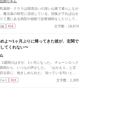
位関りをん
民薬師・クララは国境沿いの深い山奥で暮らしなが
、魔法薬の研究に没頭している。招集が下れば山を
りて麓にある病院や娼館で診察補助をしたりしてい
が、世間知らずなのに変わりはない。 ある日、山
文字数：18,674
長編
R18
中で倒れている男性を発見。彼はなんと騎士団長・
イルドで女嫌いの噂を持つ人物だった。 当然女嫌
の噂なんて知らないクララは良心に従い彼を助け、
休めよ〜1ヶ月ぶりに帰ってきた彼が、玄関で
療を施す。 だが、レイルドには隠している秘
離してくれない〜
…性癖があった。 ――君の××××、触らせてもら
ないだろうか？
ぬ
、2週間のはずが、1ヶ月になった。 チェーンロック
隙間から、いつもの声がした。 「おかえり」と言
切る前に、抱きしめられた。 知っている匂いと、
らない匂いが混じっていた。
文字数：1,305
ﾄｼｮｰﾄ
R15