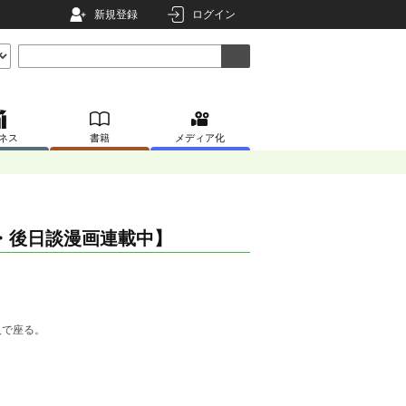
新規登録
ログイン
ネス
書籍
メディア化
・後日談漫画連載中】
人で座る。