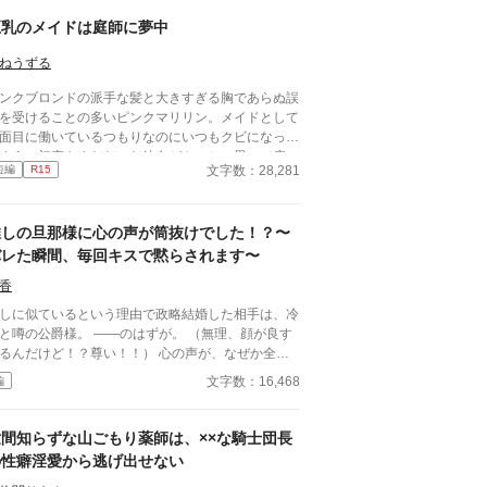
巨乳のメイドは庭師に夢中
ねうずる
ンクブロンドの派手な髪と大きすぎる胸であらぬ誤
を受けることの多いピンクマリリン。メイドとして
面目に働いているつもりなのにいつもクビになって
まう。初恋もまだだった彼女がやっとの思いで雇っ
文字数：28,281
短編
R15
もらえたお屋敷にいたのは、大きくて無口な庭師の
バンスさん。彼のことが気になる彼女は、、、、
推しの旦那様に心の声が筒抜けでした！？〜
バレた瞬間、毎回キスで黙らされます〜
香
しに似ているという理由で政略結婚した相手は、冷
と噂の公爵様。 ――のはずが。 （無理、顔が良す
るんだけど！？尊い！！） 心の声が、なぜか全部
に聞こえていた。 必死に取り繕うも時すでに遅
文字数：16,468
編
。 暴走する脳内実況を止めるたび、旦那様はなぜ
―キスしてくる。 「黙らせるのにちょうどい
です！！むしろ悪化してま
世間知らずな山ごもり薬師は、××な騎士団長
様 × 心の声だだ漏れ令嬢 甘くて騒
の性癖淫愛から逃げ出せない
しい新婚生活、開幕。