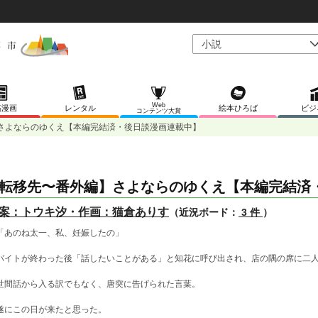
Web
稿漫画
レンタル
絵本ひろば
ビジ
コンテンツ大賞
さよならのゆくえ【本編完結済・後日談漫画連載中】
転移先〜番外編】さよならのゆくえ【本編完結済
案：トウキ汐・作画：猫倉ありす
（近況ボード：
3 件
）
あのね太一、私、妊娠したの」
イトが終わった後「話したいことがある」と知花に呼び出され、店の隅の席に二
間話から入る訳でもなく、唐突に告げられた言葉。
にこの日が来たと思った。