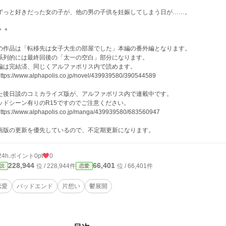
っと好きだった女の子が、他の男の子供を妊娠してしまう日が……。
＊＊
の作品は「転移先は女子大生の部屋でした」本編の番外編となります。
系列的には最終回後の「太一の空白」部分になります。
編は完結済、同じくアルファポリス内で読めます。
tps://www.alphapolis.co.jp/novel/439939580/390544589
た後日談のコミカライズ版が、アルファポリス内で連載中です。
ッドシーン有りのR15ですのでご注意ください。
ttps://www.alphapolis.co.jp/manga/439939580/683560947
画版の更新を優先しているので、不定期更新になります。
24h.ポイント
0pt
0
228,944
66,401
位 / 228,944件
位 / 66,401件
説
恋愛
恋愛
バッドエンド
片想い
鬱展開