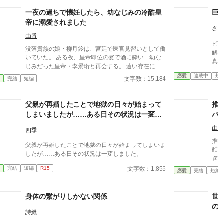
一夜の過ちで懐妊したら、幼なじみの冷酷皇
帝に溺愛されました
さ
由香
ピ
没落貴族の娘・柳月鈴は、宮廷で医官見習いとして働
解
いていた。 ある夜、皇帝即位の宴で酒に酔い、幼な
真
じみだった皇帝・李景珩と再会する。 遠い存在にな
し
ったはずの彼。 けれど、その夜をきっかけに月鈴の
恋愛
連載中
て
文字数：15,184
愛
完結
短編
運命は大きく動き出す。 冷酷と恐れられる皇帝が、
エ
なぜか彼女だけには甘すぎて――。
父親が再婚したことで地獄の日々が始まって
しまいましたが……ある日その状況は一変し
ました。
由
四季
推
父親が再婚したことで地獄の日々が始まってしまいま
酷
したが……ある日その状況は一変しました。
ぎ
本人
文字数：1,856
愛
完結
短編
R15
恋愛
完結
短
し
か―
い」 いや全然よくない
身体の繋がりしかない関係
す！！ 無表情公爵
が
詩織