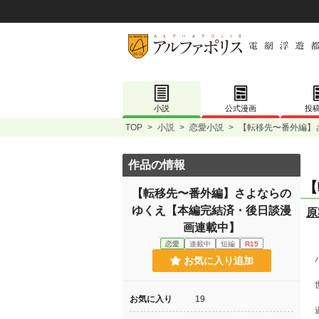
小説
公式漫画
投
TOP
>
小説
>
恋愛小説
>
【転移先〜番外編】
作品の情報
【
【転移先〜番外編】さよならの
ゆくえ【本編完結済・後日談漫
原
画連載中】
「
恋愛
連載中
短編
R15
バ
お気に入り追加
世
お気に入り
19
遂