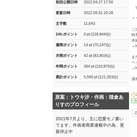
初回公開日時
2022.04.27 17:50
ず
更新日時
2022.05.01 20:28
＊
文字数
11,043
こ
24h.ポイント
0 pt (228,944位)
時
本
週間ポイント
14 pt (70,247位)
→ht
月間ポイント
42 pt (83,903位)
ま
ベ
年間ポイント
364 pt (110,970位)
→h
累計ポイント
5,550 pt (121,353位)
漫
原案：トウキ汐・作画：猫倉あ
小
りすのプロフィール
2021年7月より、主に恋愛モノ書い
てます。作画者商業連載中の為、更
新停止中