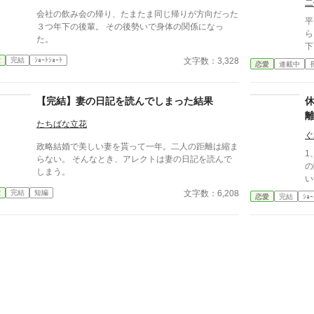
二
会社の飲み会の帰り、たまたま同じ帰りが方向だった
平
３つ年下の後輩。 その後勢いで身体の関係になっ
ら
た。
下
る
文字数：3,328
愛
完結
ｼｮｰﾄｼｮｰﾄ
恋愛
連載中
の
レ
い
【完結】妻の日記を読んでしまった結果
治
密…
たちばな立花
え
ぐ
政略結婚で美しい妻を貰って一年。二人の距離は縮ま
1
らない。 そんなとき、アレクトは妻の日記を読んで
の
しまう。
い
知
文字数：6,208
愛
完結
短編
恋愛
完結
ｼｮｰ