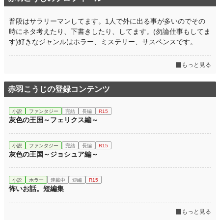
普段はサラリーマンしてます。1人で外に出る事が多いのでその
時にネタ考えたり、下書きしたり、してます。(勿論仕事もしてま
す)好きなジャンルはホラー、ミステリー、サスペンスです。
もっと見る
赤羽こうじの登録コンテンツ
小説
ファンタジー
完結
長編
R15
灰色の王国～フェリクス編～
小説
ファンタジー
完結
長編
R15
灰色の王国～ジョシュア編～
小説
ホラー
連載中
短編
R15
怖いお話。短編集
もっと見る