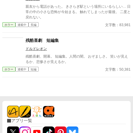
親友から電話があった。 きさらぎ駅という場所にいるらしい… 日
常の中の小さな恐怖が今始まる。 触れてしまったが最後。 二度と
戻れない。
文字数：83,981
ホラー
連載中
長編
残酷喜劇 短編集
ドルドレオン
残酷喜劇、開幕。 短編集。人間の闇。 おぞましさ。 笑いが見え
るか、悲惨さが見えるか。
文字数：50,381
ホラー
連載中
短編
アプリ一覧