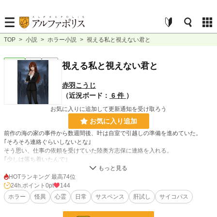
TOP
>
小説
>
ホラー小説
>
視える私と視えない君と
ホラー
完結
長編
視える私と視えない君と
赤羽こうじ
（近況ボード：
6 件
）
お気に入りに追加して更新通知を受け取ろう
お気に入り追加
前作の海の家の事件から数週間後、叶は自室で引越しの準備を進めていた。
｢そろそろ連絡ぐらいしないとな｣
そう思い、仕事の依頼を受けていた陸奥方志保に連絡を入れる。
｢少しは落ち着いたんで｣
そう言って叶は斗弥陀《とみだ》グループが買ったいわく付きの廃病院の調査を
引き受ける事となった。
HOTランキング 最高74位
24h.ポイント
0pt
144
しかし｢俺達も同行させてもらうから｣そう言って叶の調査に斗弥陀の御曹司達も
ホラー
怪異
心霊
日常
サスペンス
肝試し
サイコパス
加わり、廃病院の調査は肝試しのような様相を呈してくる。