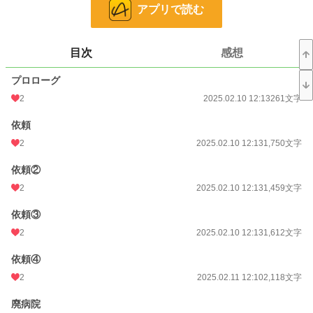
廃病院の怪異を軽く考える御曹司達に頭を抱える叶だったが、廃病院の怪異は容
アプリで読む
赦なくその牙を剥く。
一方、恋人である叶から連絡が途絶えた幸太はいても立ってもいられなくなり廃
目次
感想
病院のある京都へと向かった。
そこで幸太は陸奥方志穂と出会い、共に叶の捜索に向かう事となる。
プロローグ
やがて叶や幸太達は斗弥陀家で渦巻く不可解な事件へと巻き込まれていく。
2
2025.02.10 12:13
261文字
前作、『夏の日の出会いと別れ』より今回は美しき霊能者、鬼龍叶を主人公に迎
依頼
えた作品です。
もちろん前作未読でもお楽しみ頂けます。
2
2025.02.10 12:13
1,750文字
※この作品は他にエブリスタ、小説家になろう、でも公開しています。
依頼②
2
2025.02.10 12:13
1,459文字
小説
228,743 位 / 228,743 件
依頼③
ホラー
8,503 位 / 8,503 件
2
2025.02.10 12:13
1,612文字
お気に入り
3
依頼④
24h.ポイント
0 pt
2
2025.02.11 12:10
2,118文字
文字数
150,531
廃病院