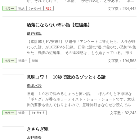
が、それでも時々、**「本物」**が紛れ込むことがある。 本書
は、そんな“見つけてしまった”怪異を集めた一冊である。 最後
文字数：234,442
ホラー
完結
ｼｮｰﾄｼｮｰﾄ
R15
のページを閉じるとき、あなたは“何か”に気づくことになるだろ
う——。
洒落にならない怖い話【短編集】
鍵谷端哉
【累計60万PV突破‼】 話題作「アンケートに答えたら、人生が終
わった話」が10万PVを記録。 日常に潜む“逃げ場のない恐怖”を集
めた、戦慄の短編集。 その違和感は、もう始まっている。 帰り
道、誰もいないはずの部屋、何気ない会話。 どこにでもある日常
文字数：194,568
ホラー
連載中
短編
が、ある瞬間、取り返しのつかない異常へと変わる。 意味が分か
ると凍りつく話。 理由もなく、ただ追い詰められていく話。 そし
て、最後の一行で現実がひっくり返る話。 1話1000〜2000文字。
意味コワ！ 10秒で読めるゾッとする話
隙間時間で読める短編ながら、 読み終えたあと、ふとした静寂が
絢郷水沙
怖くなる。 これはすべて、どこかで起きていてもおかしくない
話。 ――あなたのすぐ隣でも。 洒落にならない実話風・創作ホラ
旧題：１０秒で読めるちょっと怖い話。 ほんのりと不条理な
ー。
『ギャグ』が香るホラーテイスト・ショートショートです。意味
怖的要素も含んでおりますので、意味怖好きならぜひ読んでみて
ください。
文字数：82,243
ホラー
連載中
ｼｮｰﾄｼｮｰﾄ
きさらぎ駅
水野華奈