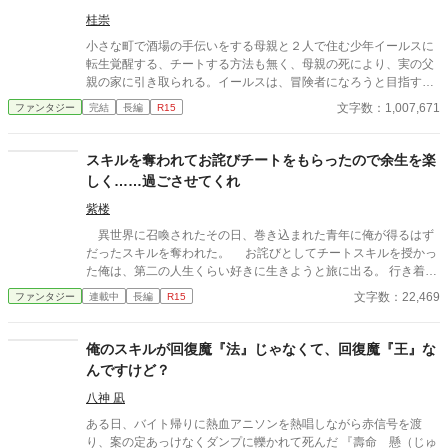
桂崇
小さな町で酒場の手伝いをする母親と２人で住む少年イールスに
転生覚醒する、チートする方法も無く、母親の死により、実の父
親の家に引き取られる。イールスは、冒険者になろうと目指す
が、周囲はその才能を惜しんでいる
文字数：1,007,671
ファンタジー
完結
長編
R15
スキルを奪われてお詫びチートをもらったので余生を楽
しく……過ごさせてくれ
紫楼
異世界に召喚されたその日、巻き込まれた青年に俺が得るはず
だったスキルを奪われた。 お詫びとしてチートスキルを授かっ
た俺は、第二の人生くらい好きに生きようと旅に出る。 行き着い
た先は、寂れた町の場末の酒場だ。 なぜか客は男ばかりだが、
文字数：22,469
ファンタジー
連載中
長編
R15
日雇い冒険者や恐妻家の肉屋たちとの気楽な毎日は悪くない。
……ただ一人、どう見ても貴族のような美青年がこの地味な酒場
へ通ってくる理由だけは、さっぱりわからない。 「お前らツケは
俺のスキルが回復魔『法』じゃなくて、回復魔『王』な
やめろ」 そんな穏やかな日々を送っていたはずなのに、ある
んですけど？
日、酒場へ厄介な依頼が舞い込んできた――。 他サイトでも掲
載しています。 不定期更新です。
八神 凪
ある日、バイト帰りに熱血アニソンを熱唱しながら赤信号を渡
り、案の定あっけなくダンプに轢かれて死んだ 『壽命 懸（じゅ