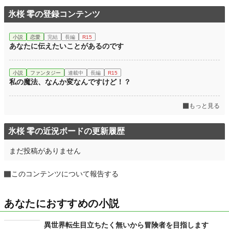
氷桜 零の登録コンテンツ
小説
恋愛
完結
長編
R15
あなたに伝えたいことがあるのです
小説
ファンタジー
連載中
長編
R15
私の魔法、なんか変なんですけど！？
もっと見る
氷桜 零の近況ボードの更新履歴
まだ投稿がありません
このコンテンツについて報告する
あなたにおすすめの小説
異世界転生目立ちたく無いから冒険者を目指します