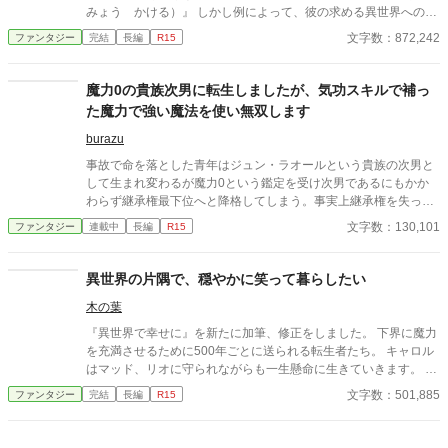
みょう かける）』 しかし例によって、彼の求める異世界への扉
を開くことになる。 だが、女神アウロラの陰謀（という名の嫌が
文字数：872,242
ファンタジー
完結
長編
R15
らせ）により、異端な「回復魔王」となって……。 異世界ペンデ
ュース。そこで彼を待ち受ける運命とは？
魔力0の貴族次男に転生しましたが、気功スキルで補っ
た魔力で強い魔法を使い無双します
burazu
事故で命を落とした青年はジュン・ラオールという貴族の次男と
して生まれ変わるが魔力0という鑑定を受け次男であるにもかか
わらず継承権最下位へと降格してしまう。事実上継承権を失った
ジュンは騎士団長メイルより剣の指導を受け、剣に気を込める気
文字数：130,101
ファンタジー
連載中
長編
R15
功スキルを学ぶ。 その気功スキルの才能が開花し、自然界より魔
力を吸収し強力な魔法のような力を次から次へと使用し父達を驚
愕させる。
異世界の片隅で、穏やかに笑って暮らしたい
木の葉
『異世界で幸せに』を新たに加筆、修正をしました。 下界に魔力
を充満させるために500年ごとに送られる転生者たち。 キャロル
はマッド、リオに守られながらも一生懸命に生きていきます。 家
族の温かさ、仲間の素晴らしさ、転生者としての苦悩を描いた物
文字数：501,885
ファンタジー
完結
長編
R15
語。 隠された謎、迫りくる試練、そして出会う人々との交流が、
異世界生活を鮮やかに彩っていきます。 一部、残酷な表現もあり
ますのでＲ15にしてあります。 ハッピーエンドです。 最終話ま