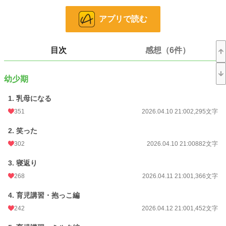
小説
16,574 位 / 228,838 件
アプリで読む
ファンタジー
2,844 位 / 53,329 件
お気に入り
249
目次
感想（6件）
24h.ポイント
49 pt
幼少期
文字数
46,977
1. 乳母になる
更新日時
2026.05.08 21:00
351
2026.04.10 21:00
2,295文字
初回公開日時
2026.04.10 21:00
2. 笑った
週間ポイント
471 pt (15,158 位)
302
2026.04.10 21:00
882文字
月間ポイント
2,018 pt (15,858 位)
3. 寝返り
年間ポイント
73,310 pt (7,732 位)
268
2026.04.11 21:00
1,366文字
累計ポイント
73,571 pt (36,107 位)
4. 育児講習・抱っこ編
242
2026.04.12 21:00
1,452文字