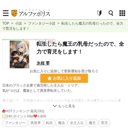
TOP
>
小説
>
ファンタジー小説
>
転生したら魔王の乳母だったので、全力
で育児をします！
ファンタジー
連載中
長編
R15
転生したら魔王の乳母だったので、全
力で育児をします！
氷桜 零
お気に入りに追加して更新通知を受け取ろう
お気に入り追加
日本のブラック企業で過労死した主人公・ミリア。
気がつけば、魔族として異世界転生していた。
魔王城にて、災害級のギャン泣きベビーである生後3ヶ月の魔王ルシエルと遭
遇。
保育士経験を活かして抱っこした瞬間、暴走魔力が静まり、全魔族が驚愕。
HOTランキング 最高19位
24h.ポイント
49pt
4,806
即座に「魔王の乳母」に任命され、育児を全面的に任されることに！？
ファンタジー
異世界
転生
魔法
女主人公
魔王
育児