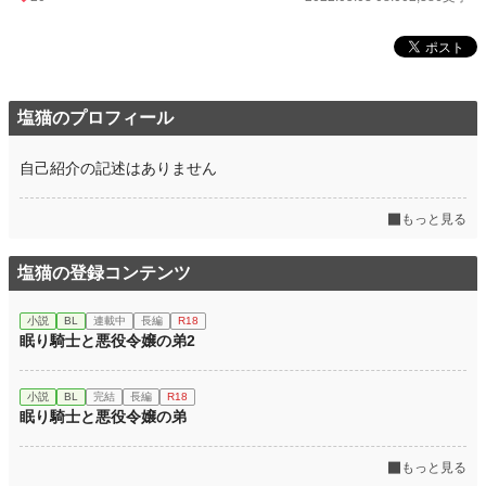
塩猫のプロフィール
自己紹介の記述はありません
もっと見る
塩猫の登録コンテンツ
小説
BL
連載中
長編
R18
眠り騎士と悪役令嬢の弟2
小説
BL
完結
長編
R18
眠り騎士と悪役令嬢の弟
もっと見る