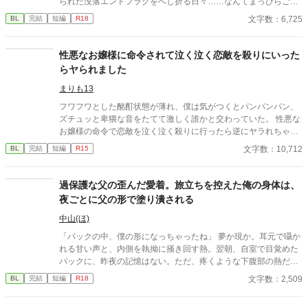
られた没落エンドフラグをへし折る日々……なんてまっぴらごめ
んなので、前世のスキル（引きこもり）を最大限活用して平和を
文字数：6,725
BL
完結
短編
R18
勝ち取る！ ……はずだったのだが、どういうわけか俺の従者が
「坊ちゃんの足すべすべ～」なんて言い出して！？
性悪なお嬢様に命令されて泣く泣く恋敵を殺りにいった
らヤられました
まりも13
フワフワとした酩酊状態が薄れ、僕は気がつくとパンパンパン、
ズチュッと卑猥な音をたてて激しく誰かと交わっていた。 性悪な
お嬢様の命令で恋敵を泣く泣く殺りに行ったら逆にヤラれちゃっ
た、ちょっとアホな子の話です。 （ムーンライトノベルにも掲載
文字数：10,712
BL
完結
短編
R15
しています）
過保護な父の歪んだ愛着。旅立ちを控えた俺の身体は、
夜ごとに父の形で塗り潰される
中山(ほ)
「パックの中、僕の形になっちゃったね」 夢か現か。耳元で囁か
れる甘い声と、内側を執拗に掻き回す熱。翌朝、自室で目覚めた
パックに、昨夜の記憶はない。ただ、疼くような下腹部の熱だけ
が残っていた。 相談しようと向かった相手こそが、自分を侵食し
文字数：2,509
BL
完結
短編
R18
ている張本人だとも知らずに、パックは父の部屋の扉を開く。 こ
のお話はムーンライトでも投稿してます〜