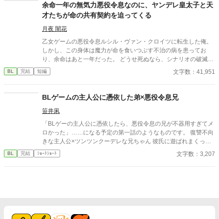
余命一年の無気力悪役令息なのに、ヤンデレ皇太子と天
才たちが命の共有契約を迫ってくる
月夜 闇花
乙女ゲームの悪役令息ルシル・ヴァン・クロイツに転生した俺。
しかし、この身体は魔力が命を食いつぶす不治の病を患ってお
り、余命はあと一年だった。 どうせ死ぬなら、シナリオの破滅フ
ラグを回避し、誰の記憶にも残らず静かに消え去りたい。 そう願
文字数：41,951
BL
完結
短編
って王太子アルフレッドに婚約破棄を申し出た。 ――だが、それ
がすべての狂気の始まりだった。 「君の手はひどく冷たいね。ま
るで死人のようだ。……婚約の破棄は認めない」 何も望まず、た
BLゲームの主人公に憑依した弟×悪役令息兄
だ消えようとするルシルの儚げな諦観は、逆に攻略対象たちのド
笹井凩
ス黒い支配欲と執着に火をつけてしまう。 ヤンデレ王太子アルフ
レッドの圧倒的な拘束。 実直な騎士ガレッドの盲目的な献身。 天
「BLゲーの主人公に憑依したら、悪役令息の兄が不器用すぎてメ
才魔術師ノアの狂気的な探究。 ルシルが死の淵へ沈み込もうとし
ロかった」……になる予定の第一話のようなものです。 復讐不向
たとき、三人は神の理に逆らう禁忌の魔術を実行する。 それは、
きな主人公×ツンツンクーデレな兄ちゃん 彼氏に遊ばれまくって
自らの命と魔力をルシルの身体へ直接繋ぎ止める『命の共有契
きた主人公が彼氏の遊び相手に殺され、転生後、今度こそ性格が
文字数：3,207
BL
完結
ｼｮｰﾄｼｮｰﾄ
約』だった――。 「君はもう、どこへも行けない。永遠に、私た
終わっている男共を粛清してやろうとするのに、情が湧いてなか
ちと共にあるんだ」 死んで逃げることすら許されない豪奢な鳥籠
なか上手くいかない。 そんな中、ゲームキャラで一番嫌いであっ
の中、悪役令息は息が詰まるほど甘い絶望と幸福に溺れていく。
たはずのゲスい悪役令息、今生では兄に当たる男ファルトの本性
ヤンデレ執着BLファンタジー、ここに開幕。
を知って愛情が芽生えてしまい——。 となるアレです。性癖。 何
より、対人関係に恵まれなかったせいで歪んだ愛情を求め、与え
てしまう二人が非常に好きなんですよね。 本当は義理の兄弟とか
にしたほうが倫理観からすると良いのでしょうが、本能には抗え