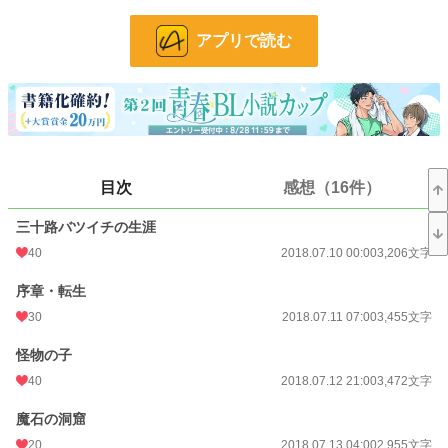
敵対関係にある魔法使いと人間が共存出来るように二人でゲームの未来を変えて
いきます！
アプリで読む
「俺が貴方を助けます、貴方のためなら俺はなんでもします」
「…いや俺、君の敵……じゃなくて君には可愛いゲームの主人公ちゃんが…あ
れ？」
なにか、育て方を間違っただろうか。
目次
感想（16件）
国王兼王立騎士団長(選ばれし英雄)(20)×6年間育てたプチ育ての親の悪役魔法使
い(26)
三十路バツイチの生涯
40
2018.07.10 00:00
3,206文字
小説
38,078 位 / 228,847 件
序章・転生
BL
10,304 位 / 31,440 件
30
2018.07.11 07:00
3,455文字
お気に入り
1,260
怪物の子
24h.ポイント
7 pt
40
2018.07.12 21:00
3,472文字
文字数
133,711
魔石の洞窟
更新日時
2022.05.03 08:00
20
2018.07.13 04:00
2,955文字