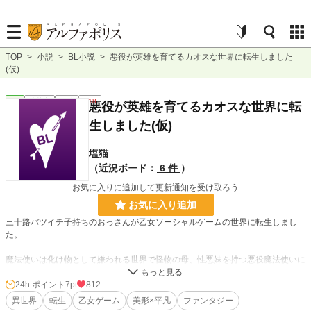
TOP
>
小説
>
BL小説
>
悪役が英雄を育てるカオスな世界に転生しました
(仮)
BL
連載中
長編
R18
悪役が英雄を育てるカオスな世界に転
生しました(仮)
塩猫
（近況ボード：
6 件
）
お気に入りに追加して更新通知を受け取ろう
お気に入り追加
三十路バツイチ子持ちのおっさんが乙女ソーシャルゲームの世界に転生しまし
た。
魔法使いは化け物として嫌われる世界で怪物の母、性悪妹を持つ悪役魔法使いに
生まれかわった。
そしてゲーム一番人気の未来の帝国の国王兼王立騎士団長のカイン(6)に出会
24h.ポイント
7pt
812
い、育てる事に…
異世界
転生
乙女ゲーム
美形×平凡
ファンタジー