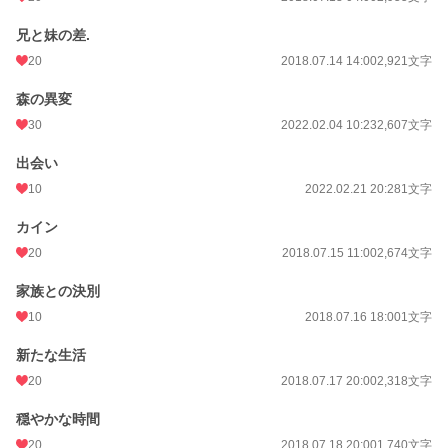
初回公開日時
2018.07.10 00:00
兄と妹の差.
週間ポイント
98 pt (34,656 位)
20
2018.07.14 14:00
2,921文字
月間ポイント
448 pt (36,688 位)
森の異変
年間ポイント
5,341 pt (44,527 位)
30
2022.02.04 10:23
2,607文字
累計ポイント
616,689 pt (8,847 位)
出会い
10
2022.02.21 20:28
1文字
カイン
20
2018.07.15 11:00
2,674文字
家族との決別
10
2018.07.16 18:00
1文字
新たな生活
20
2018.07.17 20:00
2,318文字
穏やかな時間
20
2018.07.18 20:00
1,740文字