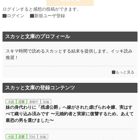
文字数
16,778
ログインすると感想の投稿ができます。
ログイン
新規ユーザ登録
更新日時
2026.03.12 22:30
初回公開日時
2026.03.12 11:54
スカッと文庫のプロフィール
初回完結日時
2026.03.12 22:48
週間ポイント
2,576 pt (3,846 位)
スキマ時間で読めるスカッとする結末を提供します。イッキ読み
推奨！
月間ポイント
10,582 pt (4,301 位)
年間ポイント
126,493 pt (4,870 位)
もっと見る
累計ポイント
128,075 pt (26,274 位)
スカッと文庫の登録コンテンツ
小説
恋愛
連載中
短編
妹の身代わりに「残虐公爵」へ嫁がされた虐げられ令嬢、実はす
べて織り込み済みです 〜元婚約者と実家に復讐するため、あえて
最恐の男を選びました〜
小説
恋愛
完結
短編