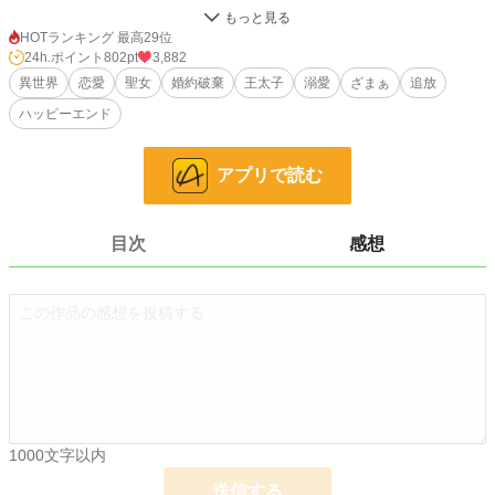
しかし、その功績はすべて現場にいなかった「偽聖女セシリア」に奪われ、アリ
シアは「結界を一部損壊させた戦犯」「魔力を失った役立たず」として、婚約者
HOTランキング 最高29位
の王太子ギルバートから国外追放を言い渡される。
24h.ポイント
802pt
3,882
異世界
恋愛
聖女
婚約破棄
王太子
溺愛
ざまぁ
追放
「失敗したゴミに、この国の空気は吸わせない」
ハッピーエンド
泥の中に捨てられたアリシア。しかし、彼女を拾ったのは、敵対国として恐れら
れていた帝国の「武徳皇帝」ラグナールだった。彼はアリシアの白髪が「高純度
アプリで読む
の神聖魔力による変質」であることを瞬時に見抜き、彼女を帝国の宝として迎え
る。
数ヶ月後。アリシアが帝国の守護聖女として輝きを取り戻した頃、王国では「一
目次
感想
度きりの奇跡」だったセシリアの魔力が尽き、本当の滅亡が始まっていた。
「今さら結界が解けたと泣きつかれても、もう私の魔力は一滴も残っていませ
ん」
小説
1,700 位 / 228,702 件
ファンタジー
296 位 / 53,289 件
お気に入り
332
1000文字以内
24h.ポイント
802 pt
送信する