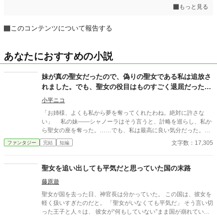
もっと見る
このコンテンツについて報告する
あなたにおすすめの小説
妹が真の聖女だったので、偽りの聖女である私は追放さ
れました。でも、聖女の役目はものすごく退屈だったの
で、最高に嬉しいです【完結】
小平ニコ
「お姉様、よくも私から夢を奪ってくれたわね。絶対に許さな
い」 私の妹――シャノーラはそう言うと、計略を巡らし、私か
ら聖女の座を奪った。……でも、私は最高に良い気分だった。だ
って私、もともと聖女なんかになりたくなかったから。 退職金
文字数：17,305
ファンタジー
完結
短編
を貰い、大喜びで国を出た私は、『真の聖女』として国を守る立
場になったシャノーラのことを思った。……あの子、聖女になっ
て、一日の休みもなく国を守るのがどれだけ大変なことか、ちゃ
聖女を追い出しても平気だと思っていた国の末路
んと分かってるのかしら？ 案の定、シャノーラはよく理解して
藤原遊
いなかった。 聖女として役目を果たしていくのが、とてつもな
く困難な道であることを……
聖女が国を去った日、神官長は分かっていた。 この国は、彼女を
軽く扱いすぎたのだと。 「聖女がいなくても平気だ」 そう言い切
った王子と人々は、 彼女が“何もしていない”まま国が崩れていく