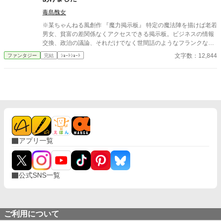
毒島醜女
※某ちゃんねる風創作 『魔力掲示板』 特定の魔法陣を描けば老若
男女、貧富の差関係なくアクセスできる掲示板。ビジネスの情報
交換、政治の議論、それだけでなく世間話のようなフランクなも
のまで存在する。 平民レベルの微力な魔力でも打ち込めるものか
文字数：12,844
ファンタジー
完結
ｼｮｰﾄｼｮｰﾄ
ら、貴族クラスの魔力を有するものしか開けないものから多種多
様である。勿論そういった身分に関わらずに交流できる掲示板も
ある。 今日もまた、掲示板は悲喜こもごもに賑わっていた――
アプリ一覧
公式SNS一覧
ご利用について