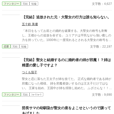
現実を、 やがて思い知ることになる。 ――これは、聖女を追い出
文字数：4,627
ファンタジー
完結
短編
した国の末路を、 静かに見届けた者の記録。
【完結】追放された元・大聖女の行方は誰も知らない。
五十鈴 美優
「本日をもってお前との婚約を破棄する。大聖女の称号も剥奪
し、王都からの追放を命ずる」 ユリアナは平民ながら強い癒しの
力を持っていた。1000年に一度現れるとされる大聖女の称号を得
て、婚約者となった王子リッドと共に魔物討伐に邁進する日々を
文字数：22,197
恋愛
完結
短編
送っていた。 だがリッドはユリアナを休ませることなく働かせ、
ユリアナの癒しの力を濁らせていた。 そんな時に圧倒的な力を持
つ上級魔物が、王国北部に襲来する。 ユリアナは全力を尽くした
【完結】聖女と結婚するのに婚約者の姉が邪魔！？姉は
ものの、多くの犠牲を出してしまった。 ユリアナはその責任を押
精霊の愛し子ですよ？
し付けられ、大聖女の称号を剥奪される。リッドからの婚約破棄
に加え、王都からの追放を命じられた。 それから一年。ユリアナ
つくも茄子
はユーリと名を改め、顔を隠し、新たな職に就いていた。
聖女と恋に落ちた王太子が姉を捨てた。 正式な婚約者である姉が
邪魔になった模様。 姉を邪魔者扱いするのは王太子だけではな
い。 王家を始め、王国中が姉を排除し始めた。 ふざけんな！！！
姉は、ただの公爵令嬢じゃない！ 「精霊の愛し子」だ！ 国を
文字数：9,690
ファンタジー
完結
ｼｮｰﾄｼｮｰﾄ
繁栄させる存在だ！ 怒り狂っているのは精霊達も同じ。 特に王太
子！ お前は姉と「約束」してるだろ！ 何を勝手に反故してる！
「約束」という名の「契約」を破っておいてタダで済むとでも？
団長サマの幼馴染が聖女の座をよこせというので譲って
他サイトにも公開中
あげました