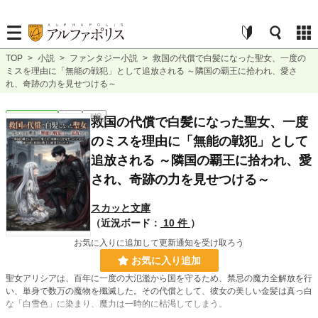
TOP
>
小説
>
ファンタジー小説
>
救国の代償で白髪になった聖女、一度の
ミスを理由に「無能の戦犯」として追放される ～隣国の覇王に拾われ、愛さ
れ、奇跡の力を見せつける～
ファンタジー
完結
短編
救国の代償で白髪になった聖女、一度
のミスを理由に「無能の戦犯」として
追放される ～隣国の覇王に拾われ、愛
され、奇跡の力を見せつける～
スカッと文庫
（近況ボード：
10 件
）
お気に入りに追加して更新通知を受け取ろう
お気に入り追加
聖女アリシアは、百年に一度の大氾濫から国を守るため、禁忌の魔力全解放を行
い、単身で数万の魔物を殲滅した。その代償として、彼女の美しい金髪は真っ白
な「白雪色」に染まり、魔力は一時的に枯渇してしまう。