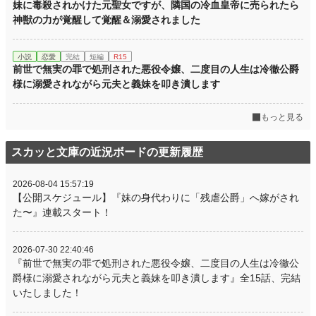
妹に毒殺されかけた元聖女ですが、隣国の冷血皇帝に売られたら
神獣の力が覚醒して覚醒＆溺愛されました
小説
恋愛
完結
短編
R15
前世で無実の罪で処刑された悪役令嬢、二度目の人生は冷徹公爵
様に溺愛されながら元夫と義妹を叩き潰します
もっと見る
スカッと文庫の近況ボードの更新履歴
2026-08-04 15:57:19
【公開スケジュール】『妹の身代わりに「残虐公爵」へ嫁がされ
た〜』連載スタート！
2026-07-30 22:40:46
『前世で無実の罪で処刑された悪役令嬢、二度目の人生は冷徹公
爵様に溺愛されながら元夫と義妹を叩き潰します』全15話、完結
いたしました！