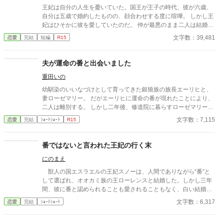
王妃は自分の人生を憂いていた。国王が王子の時代、彼が六歳、
自分は五歳で婚約したものの、顔合わせする度に喧嘩。 しかし王
妃はひそかに彼を愛していたのだ。 仲が最悪のまま二人は結婚
し、結婚生活が始まるが当然国王は王妃の部屋に来ることはな
文字数：39,481
恋愛
完結
短編
R15
い。 そればかりか国王は側室を持ち、さらに二人目の側室を王宮
に迎え入れたのだった。
夫が運命の番と出会いました
重田いの
幼馴染のいいなづけとして育ってきた銀狼族の族長エーリヒと、
妻ローゼマリー。 だがエーリヒに運命の番が現れたことにより、
二人は離別する。 しかし二年後、修道院に暮らすローゼマリーの
元へエーリヒが現れ――!?
文字数：7,115
恋愛
完結
ｼｮｰﾄｼｮｰﾄ
R15
番ではないと言われた王妃の行く末
にのまえ
獣人の国エスラエルの王妃スノーは、人間でありながら“番”と
して選ばれ、オオカミ族の王ローレンスと結婚した。しかし三年
間、彼に番と認められることも愛されることもなく、白い結婚の
まま冷遇され続ける。 それでも王妃として国に尽くしてきたス
文字数：6,317
恋愛
完結
ｼｮｰﾄｼｮｰﾄ
ノーだったが、ある日、ローレンスが別の令嬢レイアーを懐妊さ
せ、側妃として迎えると知る。ついに心が折れたスノーは離縁を