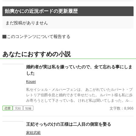
飴爽かにの近況ボードの更新履歴
まだ投稿がありません
このコンテンツについて報告する
あなたにおすすめの小説
婚約者が実は私を嫌っていたので、全て忘れる事にしま
した
Kouei
私セイシェル・メルハーフェンは、 あこがれていたルパート・プ
レトリア伯爵令息と婚約できて幸せだった。 ルパート様も私に歩
み寄ろうとして下さっている。 けれど私は聞いてしまった。ルパ
ート様の本音を。 『我慢するしかない』 『彼女といると疲れる』
文字数：8,966
恋愛
完結
短編
私はルパート様に嫌われていたの？ 本当は厭わしく思っていた
の？ だから私は決めました。 あなたを忘れようと… ※この作品
は、他投稿サイトにも公開しています。
王妃そっちのけの王様は二人目の側室を娶る
家紋武範