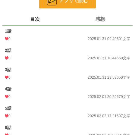
アプリで読む
恋愛
66,326 位 / 66,326 件
お気に入り
6
目次
感想
24h.ポイント
0 pt
1話
文字数
9,592
0
2025.01.31 09:49
601文字
更新日時
2025.02.18 13:04
2話
初回公開日時
2025.01.31 09:49
0
2025.01.31 10:44
660文字
週間ポイント
0 pt (228,635 位)
3話
月間ポイント
0 pt (228,635 位)
0
2025.01.31 23:58
650文字
年間ポイント
91 pt (143,640 位)
4話
累計ポイント
3,247 pt (143,993 位)
0
2025.02.01 20:29
679文字
5話
0
2025.02.03 17:21
607文字
6話