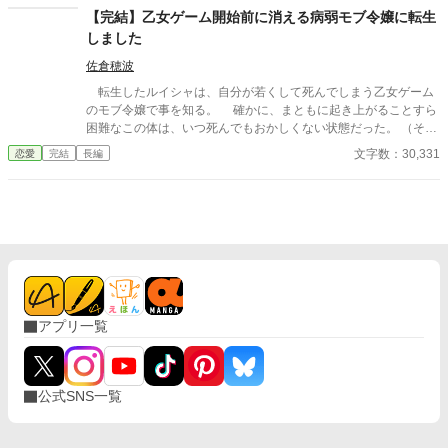
決意し、国を去ろうとする。 しかしその道中、レイアー嬢の実
【完結】乙女ゲーム開始前に消える病弱モブ令嬢に転生
家の襲撃に遭い、スノーは命を落とす寸前、自身の命と引き換え
しました
に広域回復魔法で多くの命を救う。 これでスノーの、人生は終
わりのはずだった。 だが次に目を覚ますと、スノーは三年前の
佐倉穂波
結婚式当日に戻っていた。何度死んでも、何度拒絶しても、結婚
転生したルイシャは、自分が若くして死んでしまう乙女ゲーム
式の誓いの瞬間へと戻される。 番から逃れようと、スノーは何
のモブ令嬢で事を知る。 確かに、まともに起き上がることすら
度も死を選ぶが――。
困難なこの体は、いつ死んでもおかしくない状態だった。 （そん
な……死にたくないっ！） 乙女ゲームの記憶が正しければ、あ
文字数：30,331
恋愛
完結
長編
と数年で死んでしまうルイシャは、「生きる」ために努力するこ
とにした。 2023.9.3 投稿分の改稿終了。 2023.9.4 表紙を作っ
てみました。 2023.9.15 完結。 2023.9.23 後日談を投稿しまし
た。
アプリ一覧
公式SNS一覧