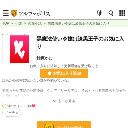
TOP
>
小説
>
恋愛小説
>
黒魔法使い令嬢は漆黒王子のお気に入り
恋愛
連載中
長編
黒魔法使い令嬢は漆黒王子のお気に入
り
飴爽かに
お気に入りに追加して更新通知を受け取ろう
お気に入り追加
誰もが心の中に呪いたい誰かを飼っている。
野暮ったい前髪の公爵令嬢、クレア・リーリアは、禁忌とされる黒魔法をひそか
に身につけていた。
マーシェント王国騎士団によって兄がひどい仕打ちを受け、その復讐に騎士団長
を呪い殺すため、黒魔法を学んだのだった。
24h.ポイント
0pt
0
ノーチェ
小説
228,635 位 / 228,635 件