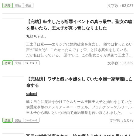
と言われている。婚約解消を告げる王、口々にルシアーナの処遇
文字数：93,037
恋愛
完結
長編
を言い合う重臣。 そんな混乱の中、ルシアーナは冷静に状況を見
据えていた。 「王妃教育には、国の内部機密が含まれている。君
がそれを知ったまま他家に嫁ぐことは……困難だ。女神アウレリ
【完結】転生したら断罪イベントの真っ最中。聖女の嘘
ア様を祀る神殿にて、王家の監視のもと、一生を女神に仕えて過
を暴いたら、王太子が真っ青になりました
ごすことになる」 神殿に閉じ込められて一生を過ごす？ 冗談じ
ゃないわ。 「お話はもうよろしいかしら？」 王族や重臣たち、誰
丸顔ちゃん。
もが自分の思惑通りに動くと考えている中で、ルシアーナは静か
王太子は私――エリシアに婚約破棄を宣言し、 隣では甘ったるい
に、己の存在感を突きつける。 ※３９話、約９万字で完結予定で
声の“聖女”が「こわかったんですぅ♡」と泣き真似をしている。
す。最後までお付き合いいただけると嬉しいですm(__)m
だが私は知っている。 原作では、この聖女こそが禁術で王太子の
魔力を吸い取り、 私に冤罪を着せて処刑へ追い込んだ張本人だ。
文字数：13,339
恋愛
完結
ｼｮｰﾄｼｮｰﾄ
優しい家族を守るためにも、同じ結末は絶対に許さない。 私は転
生者としての知識を武器に、 聖女の嘘と禁術の証拠を次々に暴
き、 王太子の依存と愚かさを白日の下に晒す。 「婚約は……こち
【完結済】ワザと醜い令嬢をしていた令嬢一家華麗に亡
らから願い下げです」 土下座する王太子も、泣き叫ぶ聖女も、も
命する
う関係ない。 私は新しい未来を選ぶ。
satomi
醜く自らに魔法をかけてケルリール王国王太子と婚約をしていた
侯爵家令嬢のアメリア＝キートウェル。フェルナン＝ケルリール
王太子から醜いという理由で婚約破棄を言い渡されました。
もう王太子は能無しですし、ケルリール王国から一家で亡命して
文字数：5,079
恋愛
完結
ｼｮｰﾄｼｮｰﾄ
しまう事にしちゃいます！