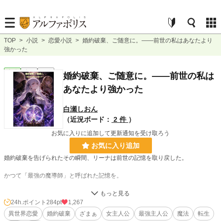
TOP
>
小説
>
恋愛小説
>
婚約破棄、ご随意に。――前世の私はあなたより
強かった
恋愛
完結
短編
婚約破棄、ご随意に。――前世の私は
あなたより強かった
白瀬しおん
（近況ボード：
2 件
）
お気に入りに追加して更新通知を受け取ろう
お気に入り追加
婚約破棄を告げられたその瞬間、リーナは前世の記憶を取り戻した。
かつて「最強の魔導師」と呼ばれた記憶を。
魔力も才もないと蔑まれていた令嬢は、すべてを隠していただけだった。
公開の場で行われる魔力測定。
24h.ポイント
284pt
1,267
そこで明かされる、圧倒的な力。
異世界恋愛
婚約破棄
ざまぁ
女主人公
最強主人公
魔法
転生