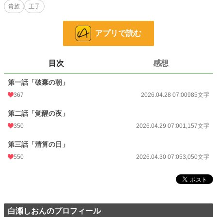
貴族
王子
そして暴かれる、王太子の不正。
婚約も立場も捨てて――
アプリで読む
彼女が手に入れたのは、自由と、逆転の一手。
これは、静かに始まる“清算”の物語。
目次
感想
小説
5,027 位 / 228,795 件
第一話「破棄の朝」
恋愛
2,523 位 / 66,375 件
367
2026.04.28 07:00
985文字
お気に入り
147
第二話「覚醒の夜」
24h.ポイント
284 pt
350
2026.04.29 07:00
1,157文字
文字数
5,192
第三話「清算の日」
更新日時
550
2026.04.30 07:05
2026.04.30 07:05
3,050文字
初回公開日時
2026.04.28 07:00
初回完結日時
2026.04.30 07:06
週間ポイント
2,363 pt (4,171 位)
白瀬しおんのプロフィール