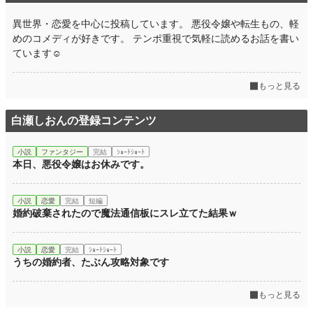
月間ポイント
8,118 pt (5,406 位)
異世界・恋愛を中心に投稿しています。 悪役令嬢や転生もの、軽
年間ポイント
64,596 pt (8,572 位)
めのコメディが好きです。 テンポ重視で気軽に読めるお話を書い
ています☺️
累計ポイント
66,640 pt (38,172 位)
もっと見る
白瀬しおんの登録コンテンツ
小説
ファンタジー
完結
ｼｮｰﾄｼｮｰﾄ
本日、悪役令嬢はお休みです。
小説
恋愛
完結
短編
婚約破棄されたので魔法通信板にスレ立てた結果ｗ
小説
恋愛
完結
ｼｮｰﾄｼｮｰﾄ
うちの婚約者、たぶん攻略対象です
もっと見る