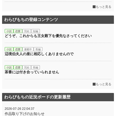
もっと見る
わらびもちの登録コンテンツ
小説
恋愛
完結
短編
どうぞ、これからも王女殿下を優先なさってください
小説
恋愛
連載中
長編
辺境伯夫人の座に相応しくありませんので
小説
恋愛
完結
長編
茶番には付き合っていられません
もっと見る
わらびもちの近況ボードの更新履歴
2026-07-26 22:04:37
作品取り下げのお知らせ