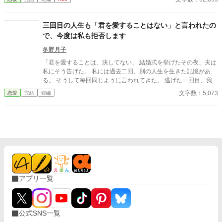
定められた聖騎士たち。 多くの聖騎士達の妻が、恋人が、婚約者
が自分を省みなくなった相手を想い、ハンカチを涙で濡らしてき
たのだ。 ライルが聖女の騎士になってしまった以上、ユラルもそ
三回目の人生も「君を愛することはない」と言われたの
の女性たちの仲間入りをする事となってしまうのか……？ 慢性誤
で、今度は私も拒否します
字脱字病患者が執筆するお話です。 従って誤字脱字が多く見ら
れ、ご自身で脳内変換して頂く必要がございます。予めご了承下
冬野月子
さいませ。 完全ご都合主義、ノーリアリティ、ノークオリティの
「君を愛することは、決してない」 結婚式を挙げたその夜、夫は
お話となります。 菩薩の如き広いお心でお読みくださいませ。 小
私にそう告げた。 私には過去二回、別の人生を生きた記憶があ
説家になろうさんでも投稿します。
る。 そうして毎回同じように言われてきた。 逃げた一回目、我慢
した二回目。いずれも上手くいかなかった。 だから今回は。
文字数：5,073
恋愛
完結
短編
アプリ一覧
公式SNS一覧