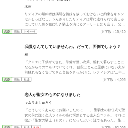
この国に戻って来れたので、結婚しようとのこと。 ジュリアンは
木蓮
すかさずキャシーと婚約関係にあった事実はなく、もう既にフル
ールと結婚していると返答する。 「じゃあ、そのフルールとやら
リディアの婚約者は病弱な義妹を放っておけないと約束をキャン
と離婚して私と再婚しなさい！」 ……あの？ 何故あなたの言いな
セルしっぱなし。うんざりしたリディアは母に連れられて楽しみ
りに離婚しなくてはならないのかしら？ 私達の結婚は政略的な要
にしていた劇を観に行き騎士を演じるアーサーと知り合う。 父か
素も含んでいるのに、たかが子爵令嬢でしかないあなたにそれに
ら条件付きで婚約者との婚約解消の許可をもらったリディアはせ
文字数：15,410
恋愛
完結
ｼｮｰﾄｼｮｰﾄ
口を挟む権利があるとでもいうのかしら？ ※設定は緩いです 物語
っせと劇を観にいってアーサーと仲良くなる。 しかし、婚約者が
としてお楽しみ頂けたらと思います ＊HOTランキング1位(2021.
義妹を連れて観劇に押しかけて来たことをきっかけに非常識な2
7.13) 感謝です*.＊ 恋愛ランキング2位(2021.7.13)
人の暴走に巻き込まれ、アーサーを巻きこんだ喜劇（？）の幕が
我慢なんてしていませんわ。だって、面倒でしょう？
上がる――。 推し活していたら恋が叶って脳みそ花畑婚約者たち
翠
もさっくり撃退した、ゆるふわ恋愛劇。
「クロエに子供ができた。準備が整い次第、離れで暮らすことに
なるからそのつもりでいてくれ」 普段ほとんど屋敷にいない夫が
前触れもなく告げてきた言葉をきっかけに、レティシアは“三年
間”の契約を終わらせることにした。 赤の他人を屋敷に迎えるこ
文字数：4,095
恋愛
完結
短編
とはしない。 不要なものに感情を砕く理由などない。 「だって、
面倒でしょう？」 不誠実な夫も、無意味な結婚も、 この際すべて
切り捨ててしまいましょう。
恋人が聖女のものになりました
キムラましゅろう
「どうして？あんなにお願いしたのに……」 聖騎士の叙任式で聖
女の前に跪く恋人ライルの姿に愕然とする主人公ユラル。 それは
彼が『聖女の騎士（もの）』になったという証でもあった。 聖女
が持つその神聖力によって、徐々に聖女の虜となってゆくように
文字数：62,095
恋愛
完結
短編
R15