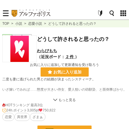
TOP
>
小説
>
恋愛小説
>
どうして許されると思ったの？
恋愛
完結
長編
どうして許されると思ったの？
わらびもち
（近況ボード：
2 件
）
お気に入りに追加して更新通知を受け取ろう
お気に入り追加
二度も妻に逃げられた男との結婚が決まったシスティーナ。
いざ嫁いでみれば……態度が大きい侍女、愛人狙いの幼馴染、と面倒事ばかり。
でも不思議。あの人達はどうして身分が上の者に盾突いて許されると思ったのか
しら？
HOTランキング 最高3位
24h.ポイント
3,005pt
750,822
恋愛
異世界
ざまぁ
小説
430 位 / 228,864 件