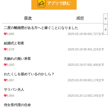
アプリで読む
恋愛
256 位 / 66,381 件
お気に入り
8,363
目次
感想
24h.ポイント
3,005 pt
二度の離婚歴がある方へと嫁ぐことになりました
文字数
225,524
3,895
2025.03.19 06:00
1,727文字
更新日時
2025.07.26 00:04
結婚式と初夜
初回公開日時
2025.03.19 06:00
3,678
2025.03.19 06:30
1,224文字
初回完結日時
2025.07.26 00:05
先触れの無い来客
週間ポイント
22,643 pt (397 位)
5,050
2025.03.19 07:00
1,400文字
月間ポイント
87,573 pt (462 位)
わたくしを舐めているのかしら？
年間ポイント
1,301,844 pt (278 位)
5,067
2025.03.20 06:00
1,178文字
累計ポイント
19,715,533 pt (70 位)
サリバン夫人
4,904
2025.03.20 12:00
2,245文字
侍女長代理の任命