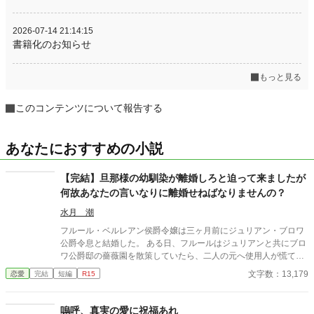
2026-07-14 21:14:15
書籍化のお知らせ
もっと見る
このコンテンツについて報告する
あなたにおすすめの小説
【完結】旦那様の幼馴染が離婚しろと迫って来ましたが
何故あなたの言いなりに離婚せねばなりませんの？
水月 潮
フルール・ベルレアン侯爵令嬢は三ヶ月前にジュリアン・ブロワ
公爵令息と結婚した。 ある日、フルールはジュリアンと共にブロ
ワ公爵邸の薔薇園を散策していたら、二人の元へ使用人が慌てて
やって来て、ジュリアンの幼馴染のキャシー・ボナリー子爵令嬢
文字数：13,179
恋愛
完結
短編
R15
が訪問していると報告を受ける。 二人は応接室に向かうとそこで
キャシーはとんでもない発言をする。 ジュリアンとキャシーは婚
約者で、キャシーは両親の都合で数年間隣の国にいたが、やっと
嗚呼、真実の愛に祝福あれ