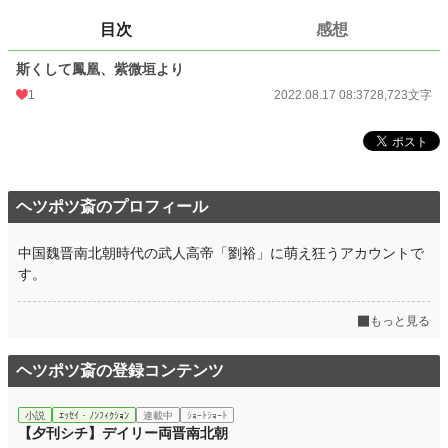
お気に入り
6
目次
感想
24h.ポイント
0 pt
斯くして鳳凰、紫微垣より
文字数
28,723
1
2022.08.17 08:37
28,723文字
更新日時
2017.05.23 22:44
初回公開日時
2017.05.23 22:44
初回完結日時
2017.05.23 22:44
ヘツポツ斎のプロフィール
週間ポイント
0 pt (228,843 位)
中国魏晋南北朝時代の武人高帝「劉裕」に萌え狂うアカウントで
月間ポイント
0 pt (228,843 位)
す。
年間ポイント
273 pt (118,268 位)
もっと見る
累計ポイント
9,085 pt (100,720 位)
ヘツポツ斎の登録コンテンツ
小説
ｴｯｾｲ・ﾉﾝﾌｨｸｼｮﾝ
連載中
ｼｮｰﾄｼｮｰﾄ
【夕刊シチ】デイリー両晋南北朝