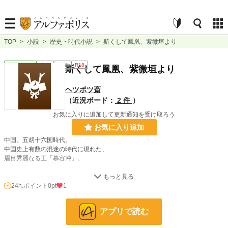
TOP
>
小説
>
歴史・時代小説
>
斯くして鳳凰、紫微垣より
歴史・時代
完結
短編
R18
斯くして鳳凰、紫微垣より
ヘツポツ斎
（近況ボード：
2 件
）
お気に入りに追加して更新通知を受け取ろう
お気に入り追加
中国、五胡十六国時代。
中国史上有数の混迷の時代に現れた、
眉目秀麗なる王「慕容冲」。
この物語は、慕容沖の祖の数奇な生涯を追う。
24h.ポイント
0pt
1
小説
228,843 位 / 228,843 件
アプリで読む
歴史・時代
3,224 位 / 3,224 件