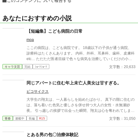
このコンテンツについて報告する
あなたにおすすめの小説
【短編集】こども病院の日常
moa
ここの病院は、こども病院です。 18歳以下の子供が通う病院、
診療科はたくさんあります。 内科、外科、耳鼻科、歯科、皮膚科
etc… ただただ医者目線で色々な病気を治療していくだけの小説
です。 恋愛要素などは一切ありません。 密着病院24時！的な感
文字数：20,633
キャラ文芸
完結
ｼｮｰﾄｼｮｰﾄ
じです。 人物像などは表記していない為、読者様のご想像にお任
せします。 ※泣く表現、痛い表現など嫌いな方は読むのをお控え
ください。 歯科以外の医療知識はそこまで詳しくないのですみま
同じアパートに住む年上未亡人美女は甘すぎる。
せんがご了承ください。
ピコサイクス
大学生の翔太は、一人暮らしを始めたばかり。 真下の階に住むの
は、落ち着いた色気と優しさを併せ持つ大人の女性・水無瀬紗
夜。 引っ越しの挨拶で出会った瞬間、翔太は心を奪われてしま
う。 偶然にもアルバイト先のスーパーで再会した彼女は、翔太を
文字数：31,050
青春
連載中
長編
R15
すぐに採用し、温かく仕事を教えてくれる存在だった。 ある日の
仕事帰り、ふたりで過ごす時間が増えていき――そして気づけば
紗夜の部屋でご飯をご馳走になるほど親密に。 優しくて穏やかで
とある男の包〇治療体験記