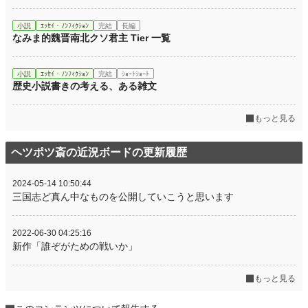
小説
ｴｯｾｲ・ﾉﾝﾌｨｸｼｮﾝ
完結
長編
なみま的魏晋南北クソ君主 Tier 一覧
小説
ｴｯｾｲ・ﾉﾝﾌｨｸｼｮﾝ
完結
ｼｮｰﾄｼｮｰﾄ
歴史小説書きの考える、ある雑文
もっと見る
ヘツポツ斎の近況ボードの更新履歴
2024-05-14 10:50:44
三国志ど真ん中なものを公開していこうと思います
2022-06-30 04:25:16
新作「誰ぞがための戦いか」
もっと見る