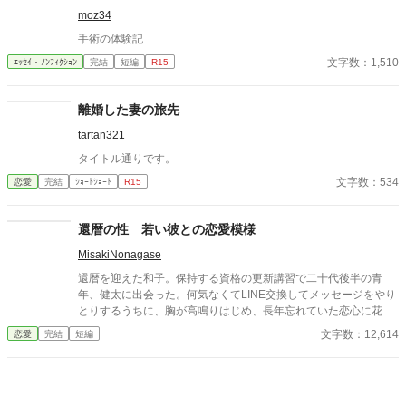
――その色気に触れるたび、翔太の心は揺れていく。 大人の女性
moz34
と大学生、甘くちょっぴり刺激的な同居生活（？）がはじまる。
手術の体験記
文字数：1,510
ｴｯｾｲ・ﾉﾝﾌｨｸｼｮﾝ
完結
短編
R15
離婚した妻の旅先
tartan321
タイトル通りです。
文字数：534
恋愛
完結
ｼｮｰﾄｼｮｰﾄ
R15
還暦の性 若い彼との恋愛模様
MisakiNonagase
還暦を迎えた和子。保持する資格の更新講習で二十代後半の青
年、健太に出会った。何気なくてLINE交換してメッセージをやり
とりするうちに、胸が高鳴りはじめ、長年忘れていた恋心に花が
咲く。 そんな還暦女性と二十代の青年の恋模様。 その後、結婚、
文字数：12,614
恋愛
完結
短編
そして永遠の別れまでを描いたストーリーです。 全7話