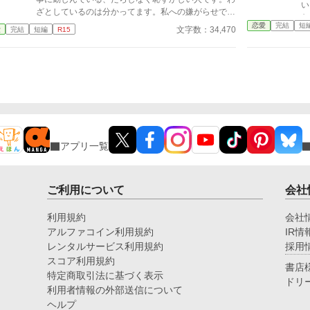
い
ざとしているのは分かってます。私への嫌がらせで
な
す……。 ◆◆◆◆◆◆◆◆◆◆◆◆◆◆◆◆◆◆◆
恋愛
完結
短
ア
文字数：34,470
愛
完結
短編
R15
◆◆◆◆ 政略結婚で、離縁出来ないけど離縁した
し
い。 無類の女好きの従兄の侯爵令息フェルナンドと
は
伯爵令嬢のロゼッタは、結婚をした。毎晩の様に違う
い
女性を屋敷に連れ込む彼。政略結婚故、愛妾を作るな
とは思わないが、せめて本邸に連れ込むのはやめて欲
しい……気分が悪い。 彼は所謂美青年で、若くして
騎士団副長であり兎に角モテる。結婚してもそれは変
わらず……。 ロゼッタが夜会に出れば見知らぬ女か
ら「今直ぐフェルナンド様と別れて‼︎」とワインをか
アプリ一覧
けられ、ただ立っているだけなのに女性達からは終始
凄い形相で睨まれる。 居た堪れなくなり、広間の外
へ逃げれば元凶の彼が見知らぬ女とお楽しみ中……。
こんな旦那様、いりません！ 誰か、私の旦那様を貰
ご利用について
会社
って下さい……。
利用規約
会社
アルファコイン利用規約
IR情
レンタルサービス利用規約
採用
スコア利用規約
書店
特定商取引法に基づく表示
ドリ
利用者情報の外部送信について
ヘルプ