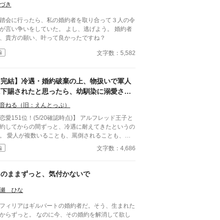
づき
踏会に行ったら、私の婚約者を取り合って３人の令
言い争いをしていた。 よし、逃げよう。 婚約者
、貴方の願い、叶って良かったですね？
文字数：5,582
編
【完結】冷遇・婚約破棄の上、物扱いで軍人
に下賜されたと思ったら、幼馴染に溺愛され
る生活になりました。
音ねる（旧：えんとっぷ）
恋愛151位！(5/20確認時点)】 アルフレッド王子と
約してからの間ずっと、冷遇に耐えてきたというの
。 愛人が複数いることも、罵倒されることも、ア
フレッド王子がすべき政務をやらされていること
文字数：4,686
編
。 何年間も耐えてきたのに＿＿ 「お前のような器
の悪い女が王家に嫁ぐなんて国家の恥も良いところ
。婚約破棄し、この娘と結婚することとする」 ア
このままずっと、気付かないで
フレッド王子は新しい愛人の女の腰を寄せ、婚約破
を告げる。 愛人はアルフレッド王子にしなだれか
瀬 ひな
って、得意げな顔をしている。 誤字訂正ありがと
フィリアはギルバートの婚約者だ。そう、生まれた
ございました。４話の助詞を修正しました。
ずっと。 なのに今、その婚約を解消して欲し