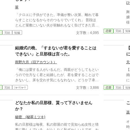
なろうにも別タイトルで重複投稿←【ジャンル日間4
ひ
位】。
翠
舞
「クロエに子供ができた。準備が整い次第、離れで暮
嬢が
らすことになるからそのつもりでいてくれ」 普段ほ
様
とんど屋敷にいない夫が前触れもなく告げてきた言葉
をきっかけに、レティシアは“三年間”の契約を終わら
恋愛
完結
短
文字数：4,095
愛
完結
短編
せることにした。 赤の他人を屋敷に迎えることはし
ない。 不要なものに感情を砕く理由などない。 「だ
って、面倒でしょう？」 不誠実な夫も、無意味な結
結婚式の晩、「すまないが君を愛することは
婚も、 この際すべて切り捨ててしまいましょう。
できない」と旦那様は言った。
雨野六月（旧アカウント）
天
「俺には愛する人がいるんだ。両親がどうしてもとい
【
うので仕方なく君と結婚したが、君を愛することはで
婚
きないし、床を交わす気にもなれない。どうか了承し
に
てほしい」 結婚式の晩、新妻クロエが夫ロバートか
ル
文字数：3,886
愛
完結
ｼｮｰﾄｼｮｰﾄ
恋愛
完結
短
ら要求されたのは、お飾りの妻になることだった。
も
「君さえ黙っていれば、なにもかも丸くおさまる」と
量
諭されて、クロエはそれを受け入れる。そして――
だ
どなたか私の旦那様、貰って下さいません
ル
か？
棄
遥
か
秘密 (秘翠ミツキ)
オ
う
私の旦那様は毎夜、私の部屋の前で見知らぬ女性と情
時から
事に勤しんでいる、だらしなく恥ずかしい人です。わ