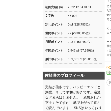
「
と
初回完結日時
2022.12.04 01:11
だ
気
文字数
46,002
そ
24h.ポイント
0 pt (228,783位)
ぐ
ロ
週間ポイント
77 pt (38,585位)
＝
月間ポイント
203 pt (51,450位)
最
年間ポイント
2,947 pt (57,999位)
小
※
累計ポイント
109,601 pt (28,813位)
小
佐崎咲のプロフィール
完結が信条です。ハッピーエンドと
溺愛、そして平和が好きです。過激
なざまあはしません。 感想返しが
下手くそですが、飛び上がって喜ん
で読んでいます。 SNSはやっており