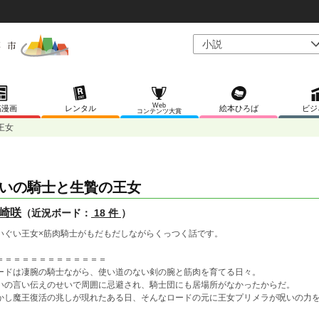
Web
稿漫画
レンタル
絵本ひろば
ビジ
コンテンツ大賞
王女
いの騎士と生贄の王女
崎咲
（近況ボード：
18 件
）
いぐい王女×筋肉騎士がもだもだしながらくっつく話です。
＝＝＝＝＝＝＝＝＝＝＝＝＝
ードは凄腕の騎士ながら、使い道のない剣の腕と筋肉を育てる日々。
いの言い伝えのせいで周囲に忌避され、騎士団にも居場所がなかったからだ。
かし魔王復活の兆しが現れたある日、そんなロードの元に王女プリメラが呪いの力