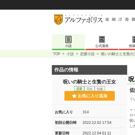
小説
公式漫画
投
TOP
>
小説
>
恋愛小説
>
呪いの騎士と生贄の
作品の情報
呪
呪いの騎士と生贄の王女
恋愛
完結
短編
佐
お気に入り追加
ぐ
＝
お気に入り
314
ロ
呪
初回公開日時
2022.12.02 17:54
し
更新日時
2022.12.04 01:11