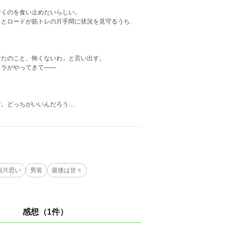
行くのを食い止めたいらしい。
よとロードが筋トレの片手間に状況を見守るうち、
なたのこと、怖くないわ」と言い出す。
メラがやってきて――
す。どっちがいいんだろう…
両片思い
男装
最後は甘々
感想（1件）