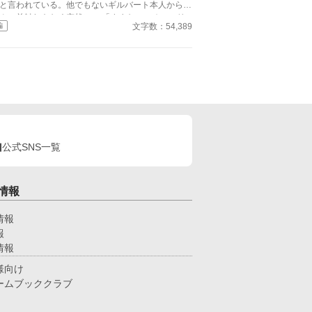
と言われている。他でもないギルバート本人から、
んの前触れもなく突然に。 「すまない、オフィリ
文字数：54,389
編
。」 「畏まりました、王太子殿下。」 そう答える
かない、わたくし。それ以外の答えなど求められて
いないと分かっているから。 《読点連作〜せつな
愛の物語〜 Ⅰ 》
公式SNS一覧
情報
情報
報
情報
様向け
ームブッククラブ