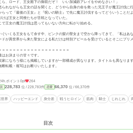
こら、ロード、王女殿下の御前だぞ！ いい加減鉄アレイをやめなさい！」
怒られながらも王女の話を聞くと、どうやら自身の命を救った兄王子が魔王討伐に
からって『最後の王女』と『呪いの騎士』で先に魔王討伐するってどういうことだ
づけば王女と同僚たちが舌戦となっていた。
こで王女の魔王討伐は思ってもいない方向に転がり始める。
いぐいくる王女をもて余す中、ピンクの髪の聖女まで空から降ってきて、「私はあ
ードが異世界から来た聖女による私だけは特別アピールを受けているとそこにプリ
＝＝＝＝＝＝＝＝＝＝＝＝＝＝＝＝＝＝＝＝
後はお決まりの甘々です。
説家になろう様にも掲載していますが一部構成が異なります。タイトルも異なりま
無断転載・複写はお断りいたします。
24h.ポイント
0pt
264
228,783
66,370
位 / 228,783件
位 / 66,370件
説
恋愛
異世界
ハッピーエンド
身分差
戦うヒロイン
筋肉
騎士
じれじれ
目次