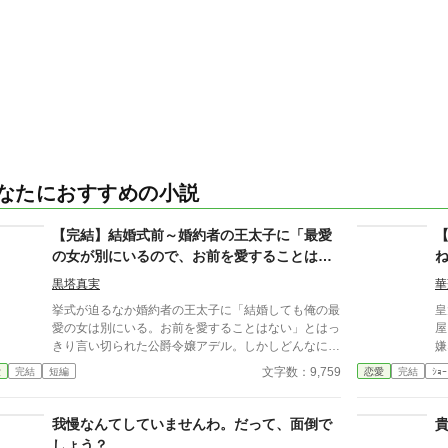
なたにおすすめの小説
【完結】結婚式前～婚約者の王太子に「最愛
の女が別にいるので、お前を愛することはな
い」と言われました～
黒塔真実
華
挙式が迫るなか婚約者の王太子に「結婚しても俺の最
皇
愛の女は別にいる。お前を愛することはない」とはっ
屋
きり言い切られた公爵令嬢アデル。しかしどんなに婚
嫌な
約者としてないがしろにされても女性としての誇りを
文字数：9,759
愛
完結
短編
恋愛
完結
ｼｮｰ
傷つけられても彼女は平気だった。なぜなら大切な
「心の拠り所」があるから……。しかし、王立学園の
卒業ダンスパーティーの夜、アデルはかつてない、世
我慢なんてしていませんわ。だって、面倒で
にも酷い仕打ちを受けるのだった―― ※神視点。■
しょう？