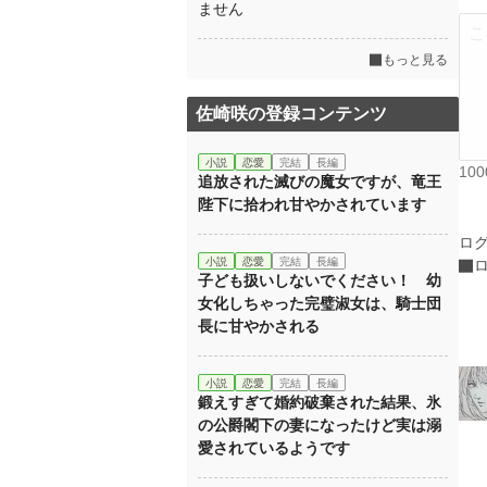
ません
もっと見る
佐崎咲の登録コンテンツ
小説
恋愛
完結
長編
10
追放された滅びの魔女ですが、竜王
陛下に拾われ甘やかされています
ロ
小説
恋愛
完結
長編
子ども扱いしないでください！ 幼
女化しちゃった完璧淑女は、騎士団
長に甘やかされる
小説
恋愛
完結
長編
鍛えすぎて婚約破棄された結果、氷
の公爵閣下の妻になったけど実は溺
愛されているようです