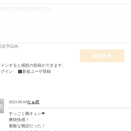
00文字以内
送信する
グインすると感想の投稿ができます。
ログイン
新規ユーザ登録
なぁ恋
2023.06.04
すっごく胸キュン❤
爽快快感！
素敵な物語だった！