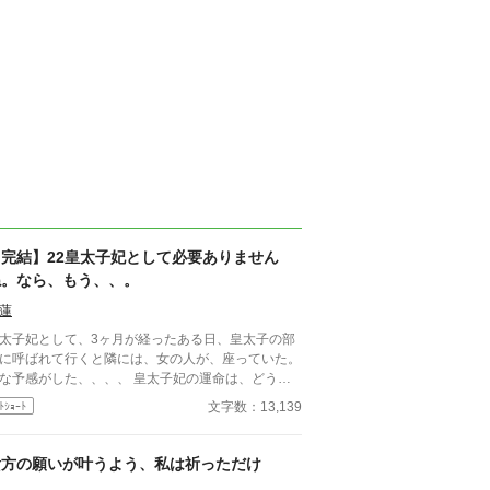
【完結】22皇太子妃として必要ありません
ね。なら、もう、、。
蓮
太子妃として、3ヶ月が経ったある日、皇太子の部
に呼ばれて行くと隣には、女の人が、座っていた。
予感がした、、、、 皇太子妃の運命は、どうな
るのでしょう？ 指導係、教育係編Part1
文字数：13,139
ﾄｼｮｰﾄ
貴方の願いが叶うよう、私は祈っただけ