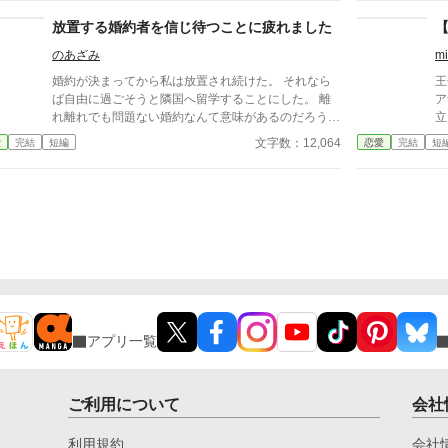
まいました。 病と裏切りによって心と体の両方に
た
傷を負い、絶望の中にいたミラアニアでしたが――そ
く
放置する婚約者を信じ待つことに疲れました
んな彼女のもとに、隣国に留学していた年下の幼馴
のあざみ
mi
染・ザルテアンが現れたことで彼女の日常は一変する
こととなるのでした。 そして同じくザルテアンの
婚約が決まってから私は放置され続けた。 それなら
王
帰国を切っ掛けにして、元婚約者ライオリードには複
ば自由に過ごそうと隣国へ留学することにした。 離
ア
数の不幸が訪れることとなるのでした。
れ離れでも問題ない婚約なんて意味があるのだろう
立
か。
ば
文字数：12,064
愛
完結
短編
恋愛
完結
短
受
が
っ
り
閲
アプリ一覧
ご利用について
会社
利用規約
会社