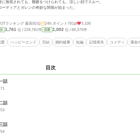
骨に無視されても、難癖をつけられても、涼しい顔でスルー。
ローディアとガレンの奇妙な関係が始まった。
HOTランキング 最高92位
24h.ポイント
781pt
3,106
1,761
1,002
位 / 228,781件
位 / 66,370件
説
恋愛
恋愛
ハッピーエンド
完結
婚約破棄
短編
記憶喪失
コメディ
運命
目次
一話
471
二話
453
三話
454