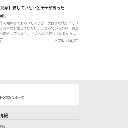
妻に一目惚れしたことで、徐々に状況が狂ってい
。
【完結】愛していないと王子が言った
niko
子の婚約者であるリリアナは、大好きな彼が「リリ
ナの事など愛していない」と言っているのを、偶然
ち聞きしてしまう。 「こんな気持ちになるなら
、恋など知りたくはなかったのに･･･」 ショックを
文字数：20,271
編
けたリリアナは、王子と距離を置こうとするのだ
、なかなか上手くいかず･･･。 ※合わない場合はそ
閉じお願いします。 ※感想欄、ネタバレ有りの振
分けをしていないので、本編未読の方は自己責任で
覧お願いします。
公式SNS一覧
情報
情報