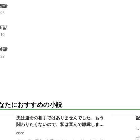
四話
396
五話
410
終話
922
なたにおすすめの小説
夫は運命の相手ではありませんでした…もう
関わりたくないので、私は喜んで離縁します
し
─。
coco
ず