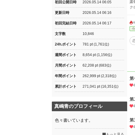
露
初回公開日時
2026.05.14 06:05
ク
更新日時
2026.05.14 06:16
初回完結日時
2026.05.14 06:17
小
文字数
10,846
24h.ポイント
781 pt (1,761位)
週間ポイント
8,654 pt (1,156位)
月間ポイント
62,208 pt (683位)
年間ポイント
262,999 pt (2,318位)
第
累計ポイント
271,041 pt (16,351位)
第
真嶋青のプロフィール
第
色々書いています。
もっと見る