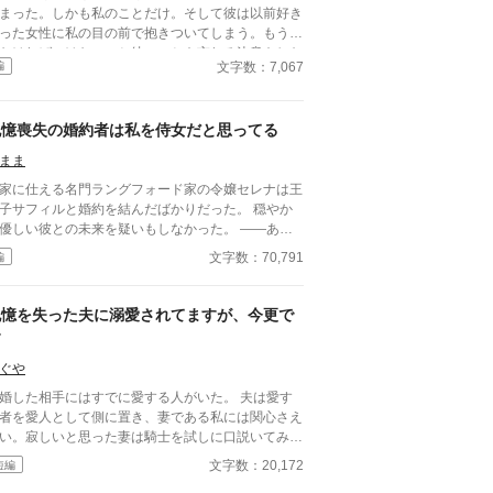
まった。しかも私のことだけ。そして彼は以前好き
った女性に私の目の前で抱きついてしまう。もう諦
なければいけない、と彼のことを忘れる決意をした
文字数：7,067
編
……。 ＊全4話
記憶喪失の婚約者は私を侍女だと思ってる
まま
家に仕える名門ラングフォード家の令嬢セレナは王
子サフィルと婚約を結んだばかりだった。 穏やか
優しい彼との未来を疑いもしなかった。 ——あの
 突如として王都を揺るがした 「王太子サ
文字数：70,791
編
ィル、重傷」の報せ。 駆けつけた医務室でセレナ
待っていたのは、彼女を“知らない”婚約者の姿だっ
。
記憶を失った夫に溺愛されてますが、今更で
す
ぐや
婚した相手にはすでに愛する人がいた。 夫は愛す
者を愛人として側に置き、妻である私には関心さえ
い。寂しいと思った妻は騎士を試しに口説いてみた
ころ、意気投合し、結婚一年後には騎士と良き仲で
文字数：20,172
短編
が、夫が事故で記憶喪失になりやってき