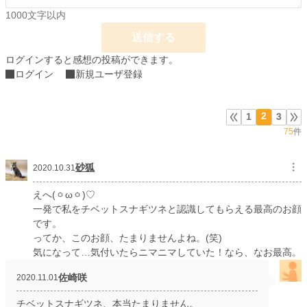
以下はこちら↓の下の方に掲載しています。
1000文字以内
＜番外編．その後＞
web連載時の番外編です。
送信する
（書籍にあわせて一部修正しています）
ログインすると感想の投稿ができます。
＜番外編．好きと好きの間＞
ログイン
新規ユーザ登録
文字数オーバーしたため書籍版から泣く泣く削ったエピソードです。
（大筋はweb連載していた時のものと同じです）
2
1
3
＜番外編．それぞれの＞
いろんな人からの視点。
75
件
小説
23,268 位 / 228,955 件
砂狐
︙
2020.10.31
恋愛
10,168 位 / 66,405 件
えへ(ㆁωㆁ)♡
お気に入り
6,989
一発で私をチベットスナギツネと認識してもらえる最高のお顔
です。
24h.ポイント
28 pt
ってか、このお顔、たまりませんよね。(笑)
気になって…気付いたらニマニマしていた！なら、なお最高。
文字数(レンタル含む)
182,862
佐崎咲
2020.11.01
更新日時
2021.08.08 17:21
チベットスナギツネ、本当たまりません。
初回公開日時
2020.09.21 21:41