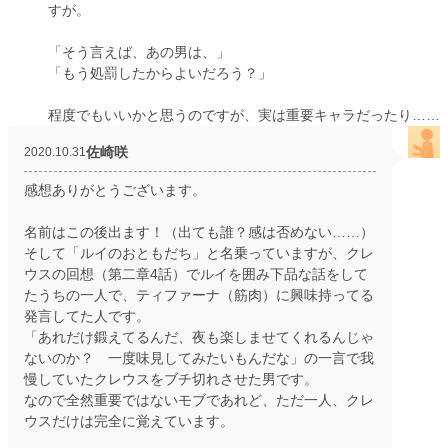
すが。
「そう言えば、あの男は、」
「もう処罰したからよいだろう？」
程度でもいいかと思うのですが、実は重要キャラだったり……
佐崎咲
2020.10.31
感想ありがとうございます。
名前はこの後出ます！（出ても誰？感は否めない……）
そして「ルイのおともだち」と名乗っていますが、クレ
ウスの回想（第二章4話）でルイを囲み下品な話をして
たうちの一人で、ティファーナ（筋肉）に興味持ってる
発言してた人です。
「あれだけ鍛えてるんだ、夜も楽しませてくれるんじゃ
ないのか？ 一度味見してみたいもんだな」の一言で我
慢していたクレウスをブチ切れさせた男です。
なので全然重要ではないモブであれど、ただ一人、クレ
ウスだけは完全に覚えています。