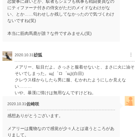
恋愛事に疎いとか、馭者もシェフも執事も戦闘要員なの
にティファーナ付きの侍女がただのメイドなわけがな
い、とか……匂わせしか残してなかったので気づくわけ
ないですね(笑)
本当に筋肉馬鹿が誰？な件ですみません(笑)
砂狐
︙
2020.10.31
メアリー、駄目だよ。さっさと服着せないと、まさに火に油そ
そいでしまった。щ(゜ロ゜щ)(白目)
クレウス様からしたら男に服、むかれたようにしか見えな
い………
いや、暴漢に情けは無用なんですけどね。
佐崎咲
2020.10.31
感想ありがとうございます。
メアリーは魔物なので感覚が少々人とは違うところがあ
りまして。