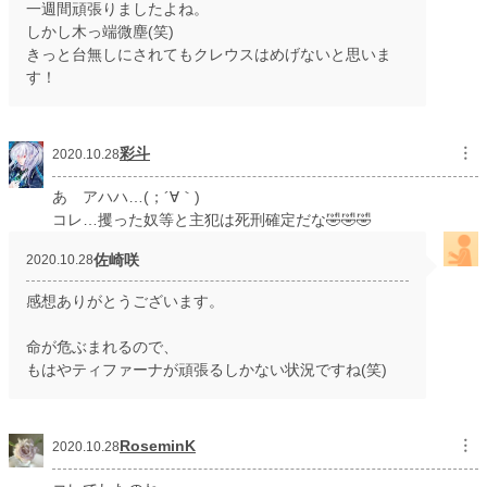
一週間頑張りましたよね。
しかし木っ端微塵(笑)
きっと台無しにされてもクレウスはめげないと思いま
す！
彩斗
︙
2020.10.28
あ アハハ…(；´∀｀)
コレ…攫った奴等と主犯は死刑確定だな🤣🤣🤣
佐崎咲
2020.10.28
感想ありがとうございます。
命が危ぶまれるので、
もはやティファーナが頑張るしかない状況ですね(笑)
RoseminK
︙
2020.10.28