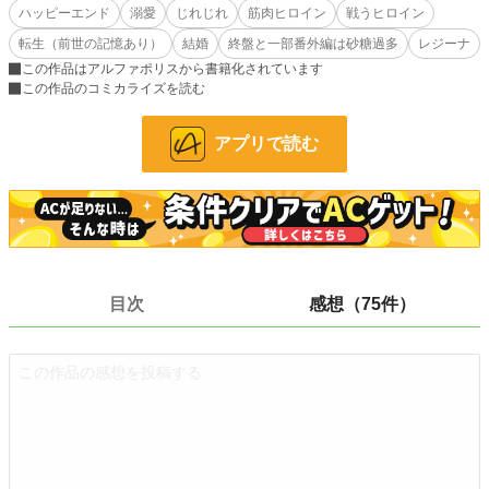
そうしてマイナスからの婚活スタートとなった私を拾ったのは、冷酷無慈悲、
ハッピーエンド
溺愛
じれじれ
筋肉ヒロイン
戦うヒロイン
『氷の公爵閣下』として有名なクレウス＝レイファン公爵だった。
転生（前世の記憶あり）
結婚
終盤と一部番外編は砂糖過多
レジーナ
「私は多くの恨みを買っている。だから妻にも危険が多い」
「あ、私、自分の身くらい自分で守れます」
この作品はアルファポリスから書籍化されています
気づけば咄嗟にそう答えていた。
この作品のコミカライズを読む
「ただ妻として邸にいてくれさえすればいい。どのように過ごそうとあとは自由
だ」
アプリで読む
そう冷たく言い放った公爵閣下に、私は歓喜した。
何その公爵邸スローライフ。
とにかく生きてさえいればいいなんて、なんて自由！
筋トレし放題！
と、生き延びるために鍛えていたのに、真逆の環境に飛び込んだということに気
付いたのは、初夜に一人眠る寝室で、頭上から降って来たナイフをかわしたとき
目次
感想（75件）
だった。
平和どころか綱渡りの生活が始まる中、もう一つ気が付いた。
なんか、冷たいっていうかそれ、大事にされてるような気がするんですけど。
「番外編 溶けた氷の公爵閣下とやっぱり鍛えすぎている夫人の仁義なき戦い」
クレウスとティファーナが手合わせをするのですが、果たして勝つのは……とい
うお話です。