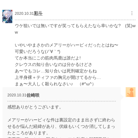
彩斗
︙
2020.10.31
ウケ狙いでは無いですが笑ってもらえたなら幸いかな? (笑)w
w
いやいやまさかのメアリーがハーピィだったとはね〜
可愛いだろうな(ﾉ´∀｀*)
てか本当にこの筋肉馬鹿は誰だよ!
クレウスの知り合いなのは分かるけどさ
あ〜でもコレ…知り合いは死刑確定かもね
上半身裸＋ティファの胸元が開けてるから…
まぁ〜大人しく殺られなさい♪ （#^ω^）
佐崎咲
2020.10.31
感想ありがとうございます。
メアリーがハーピィな件は裏設定のまま出さずに終わら
せるか悩んだ経緯があり、伏線もいくつか消してしまっ
たところがあります。