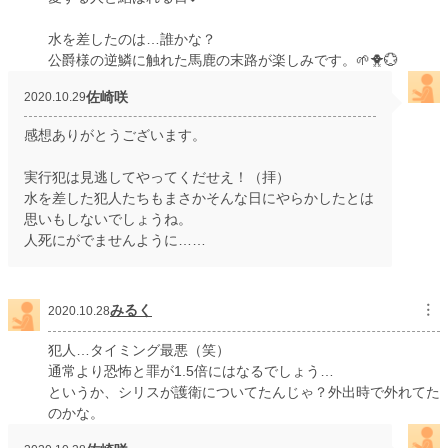
水を差したのは…誰かな？
公爵様の逆鱗に触れた馬鹿の末路が楽しみです。🌱🐥💮
佐崎咲
2020.10.29
感想ありがとうございます。
実行犯は見逃してやってくだせえ！（拝）
水を差した犯人たちもまさかそんな日にやらかしたとは
思いもしないでしょうね。
人死にがでませんように……
みるく
︙
2020.10.28
犯人…タイミング最悪（笑）
通常より恐怖と罪が1.5倍にはなるでしょう…
というか、シリスが護衛についてたんじゃ？外出時で外れてた
のかな。