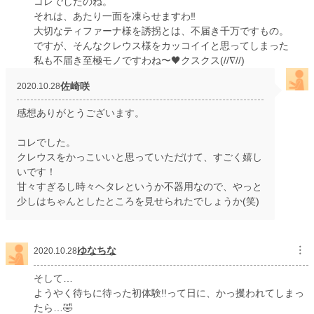
コレでしたのね。
それは、あたり一面を凍らせますわ‼️
大切なティファーナ様を誘拐とは、不届き千万ですもの。
ですが、そんなクレウス様をカッコイイと思ってしまった
私も不届き至極モノですわね〜🖤クスクス(//∇//)
佐崎咲
2020.10.28
感想ありがとうございます。
コレでした。
クレウスをかっこいいと思っていただけて、すごく嬉し
いです！
甘々すぎるし時々ヘタレというか不器用なので、やっと
少しはちゃんとしたところを見せられたでしょうか(笑)
ゆなちな
︙
2020.10.28
そして…
ようやく待ちに待った初体験!!って日に、かっ攫われてしまっ
たら…🤣