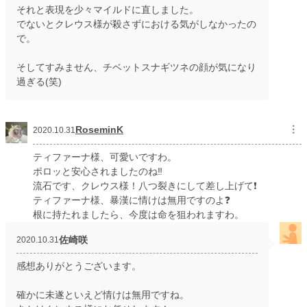
それと表現を少々マイルドに直しました。
でないとクレウス様が殺さずにおける気がしなかったの
で。
そしてすみません、チベットスナギツネの顔が気になり
過ぎる(笑)
RoseminK
︙
2020.10.31
ティファーナ様、可愛いですわ。
ポロッと安心されましたのね‼️
流石です、クレウス様！八つ裂きにして差し上げて❗️
ティファーナ様、暴漢に情けは無用ですのよ❓
根に持たれましたら、今度は命を狙われますわ。
佐崎咲
2020.10.31
感想ありがとうございます。
確かに未遂といえど情けは無用ですね。