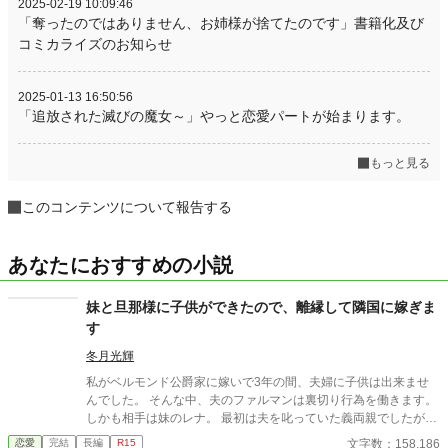
2025-02-19 10:09:46
「奪ったのではありません、お姉様が捨てたのです」書籍化及び
コミカライズのお知らせ
2025-01-13 16:50:56
「追放された滅びの魔女～」やっと恋愛パートが始まります。
もっと見る
このコンテンツについて報告する
あなたにおすすめの小説
妹と旦那様に子供ができたので、離縁して隣国に嫁ぎま
す
冬月光輝
私がベルモンド公爵家に嫁いで3年の間、夫婦に子供は出来ませ
んでした。 そんな中、夫のファルマンは裏切り行為を働きます。
しかも相手は妹のレナ。 最初は夫を叱っていた義両親でしたが、
レナに子供が出来たと知ると私を責めだしました。 夫も婚約中か
文字数：158,186
恋愛
完結
長編
R15