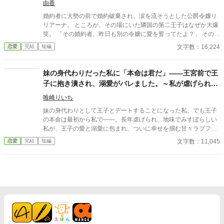
由香
でもルーシーに優しい一人の騎士だった。 ※感想の取り扱いは近
婚約者に大勢の前で婚約破棄され、涙を流そうとした公爵令嬢リ
況ボードを参照してください。 ※小説家になろう様でも掲載予定
リアーナ。 ところが、その場にいた隣国の第二王子はなぜか大爆
です。
笑。 「その婚約者、昨日も別の令嬢に愛を誓ってたよ？」 その一
言から、元婚約者の嘘は次々と暴かれ、自滅の連続！ 泣くはずだ
文字数：16,224
恋愛
完結
短編
った婚約破棄は、笑いと溺愛にあふれた人生逆転劇の幕開けだっ
た。
妹の身代わりだった私に「本命は君だ」――王宮前で王
子に抱き潰され、溺愛がバレました。～私が虐げられる
きっかけになった少年が、私と王子を結び付
唯崎りいち
妹の身代わりとして王子とデートすることになった私。でも王子
の本命は最初から私で――。長年虐げられ、地味でみすぼらしい
私が、王子の愛と溺愛に包まれ、ついに幸せを掴む甘々ラブファ
ンタジー。妹や家族との誤解、影武者の存在も絡み、ハラハラと
文字数：11,045
恋愛
完結
短編
胸キュンが止まらない物語。