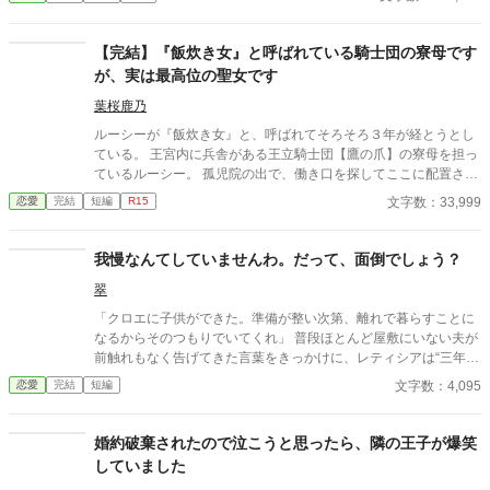
ら私からの愛は感じていないと口にしており、あの頃に婚約破棄
していればと謝罪すらしません。 最後には、二人と子供の幸せを
害する権利はないと言われて離縁させられてしまいます。 それか
【完結】『飯炊き女』と呼ばれている騎士団の寮母です
らまもなくして、隣国の王子であるレオン殿下が我が家に現れま
が、実は最高位の聖女です
した。 「約束どおり、私の妻になってもらうぞ」 確かにそんな約
束をした覚えがあるような気がしますが、殿下はまだ5歳だった
葉桜鹿乃
ような……。 言われるがままに、隣国へ向かった私。 その頃にな
ルーシーが『飯炊き女』と、呼ばれてそろそろ３年が経とうとし
って、子供が出来ない理由は元旦那にあることが発覚して――。
ている。 王宮内に兵舎がある王立騎士団【鷹の爪】の寮母を担っ
ベルモンド公爵家ではひと悶着起こりそうらしいのですが、もう
ているルーシー。 孤児院の出で、働き口を探してここに配置され
私には関係ありません。 ※ざまぁパートは第16話〜です
た事になっているが、実はこの国の最も高貴な存在とされる『金
文字数：33,999
恋愛
完結
短編
R15
剛の聖女』である。 王宮という国で一番安全な場所で、更には周
囲に常に複数人の騎士が控えている場所に、本人と王族、宰相が
話し合って所属することになったものの、存在を秘する為に扱い
我慢なんてしていませんわ。だって、面倒でしょう？
は『飯炊き女』である。 働くのは苦では無いし、顔を隠すための
翠
不細工な丸眼鏡にソバカスと眉を太くする化粧、粗末な服。これ
を襲いに来るような輩は男所帯の騎士団にも居ないし、聖女の力
「クロエに子供ができた。準備が整い次第、離れで暮らすことに
で存在感を常に薄めるようにしている。 何故このような擬態をし
なるからそのつもりでいてくれ」 普段ほとんど屋敷にいない夫が
ているかというと、隣国から聖女を狙って何者かが間者として侵
前触れもなく告げてきた言葉をきっかけに、レティシアは“三年
入していると言われているためだ。 隣国は既に瘴気で汚れた土地
間”の契約を終わらせることにした。 赤の他人を屋敷に迎えるこ
文字数：4,095
恋愛
完結
短編
が多くなり、作物もまともに育たないと聞いて、ルーシーはしば
とはしない。 不要なものに感情を砕く理由などない。 「だって、
らく隣国に行ってもいいと思っているのだが、長く冷戦状態にあ
面倒でしょう？」 不誠実な夫も、無意味な結婚も、 この際すべて
る隣国に行かせるのは命が危ないのでは、と躊躇いを見せる国王
切り捨ててしまいましょう。
婚約破棄されたので泣こうと思ったら、隣の王子が爆笑
たちをルーシーは説得する教養もなく……。 そんな折、ある日の
していました
月夜に、明日の雨を予見して変装をせずに水汲みをしている時に
「見つけた」と言われて振り向いたそこにいたのは、騎士団の中