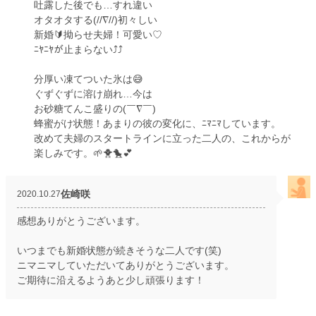
吐露した後でも…すれ違い
オタオタする(//∇//)初々しい
新婚🔰拗らせ夫婦！可愛い♡
ﾆﾔﾆﾔが止まらない⤴️⤴️
分厚い凍てついた氷は😅
ぐずぐずに溶け崩れ…今は
お砂糖てんこ盛りの(￣∇￣)
蜂蜜がけ状態！あまりの彼の変化に、ﾆﾏﾆﾏしています。
改めて夫婦のスタートラインに立った二人の、これからが
楽しみです。🌱🐥🐤💕
佐崎咲
2020.10.27
感想ありがとうございます。
いつまでも新婚状態が続きそうな二人です(笑)
ニマニマしていただいてありがとうございます。
ご期待に沿えるようあと少し頑張ります！