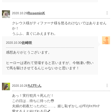
RoseminK
︙
2020.10.29
クレウス様がティファーナ様を怒るわけないではありません
か！
うふふ、直ぐにみえますわ。
佐崎咲
2020.10.30
感想ありがとうございます。
ヒーローは遅れて登場すると言いますが、今物凄い勢い
で馬を駆けさせてるんじゃないかと思います！
ちびたん
︙
2020.10.28
あっ！実行犯共々死んだ！
この日は…待ちに待った😳
夫婦の初夜だったのに……。嬉し恥ずかし♪(//∇//)ｷｬｱｷｬｱ
愛する人と結ばれる日💕