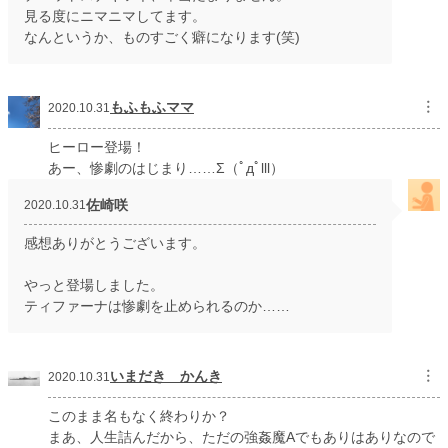
見る度にニマニマしてます。
初回完結日時
2020.11.05 23:10
なんというか、ものすごく癖になります(笑)
週間ポイント
119 pt (31,906 位)
月間ポイント
721 pt (28,924 位)
もふもふママ
︙
2020.10.31
年間ポイント
16,927 pt (22,506 位)
ヒーロー登場！
あー、惨劇のはじまり……Σ（ﾟдﾟlll）
累計ポイント
3,248,262 pt (1,450 位)
佐崎咲
2020.10.31
感想ありがとうございます。
やっと登場しました。
ティファーナは惨劇を止められるのか……
いまだき かんき
︙
2020.10.31
このまま名もなく終わりか？
まあ、人生詰んだから、ただの強姦魔Aでもありはありなので