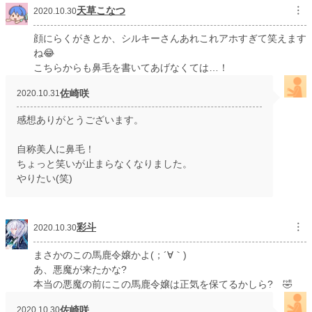
天草こなつ
︙
2020.10.30
顔にらくがきとか、シルキーさんあれこれアホすぎて笑えます
ね😂
こちらからも鼻毛を書いてあげなくては…！
佐崎咲
2020.10.31
感想ありがとうございます。
自称美人に鼻毛！
ちょっと笑いが止まらなくなりました。
やりたい(笑)
彩斗
︙
2020.10.30
まさかのこの馬鹿令嬢かよ(；´∀｀)
あ、悪魔が来たかな?
本当の悪魔の前にこの馬鹿令嬢は正気を保てるかしら? 🤣
佐崎咲
2020.10.30