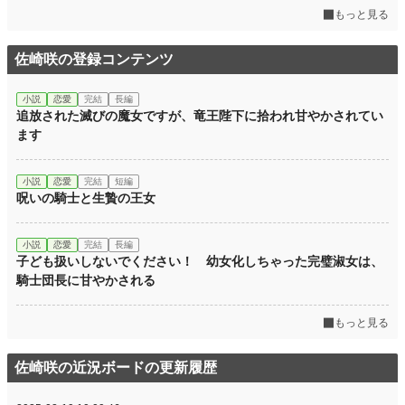
もっと見る
佐崎咲の登録コンテンツ
小説
恋愛
完結
長編
追放された滅びの魔女ですが、竜王陛下に拾われ甘やかされてい
ます
小説
恋愛
完結
短編
呪いの騎士と生贄の王女
小説
恋愛
完結
長編
子ども扱いしないでください！ 幼女化しちゃった完璧淑女は、
騎士団長に甘やかされる
もっと見る
佐崎咲の近況ボードの更新履歴