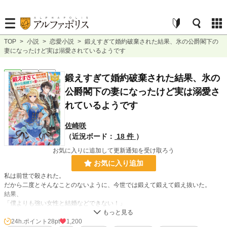
TOP
>
小説
>
恋愛小説
>
鍛えすぎて婚約破棄された結果、氷の公爵閣下の
妻になったけど実は溺愛されているようです
恋愛
完結
長編
鍛えすぎて婚約破棄された結果、氷の
公爵閣下の妻になったけど実は溺愛さ
れているようです
佐崎咲
（近況ボード：
18 件
）
お気に入りに追加して更新通知を受け取ろう
お気に入り追加
私は前世で殺された。
だから二度とそんなことのないように、今世では鍛えて鍛えて鍛え抜いた。
結果、
「僕よりも強い女性と結婚などできない！」
と言われたけれど、まあ事実だし受け入れるしかない。
24h.ポイント
28pt
1,200