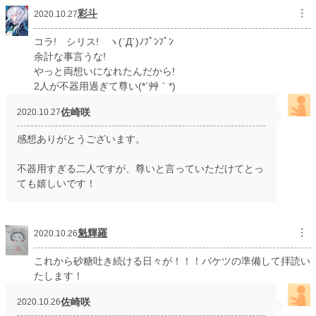
彩斗
︙
2020.10.27
コラ! シリス! ヽ(`Д´)ﾉﾌﾟﾝﾌﾟﾝ
余計な事言うな!
やっと両想いになれたんだから!
2人が不器用過ぎて尊い(*´艸｀*)
佐崎咲
2020.10.27
感想ありがとうございます。
不器用すぎる二人ですが、尊いと言っていただけてとっ
ても嬉しいです！
魁輝羅
︙
2020.10.26
これから砂糖吐き続ける日々が！！！バケツの準備して拝読い
たします！
佐崎咲
2020.10.26