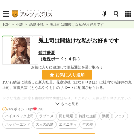
TOP
>
小説
>
恋愛小説
>
鬼上司は間抜けな私がお好きです
恋愛
完結
長編
R15
鬼上司は間抜けな私がお好きです
碧井夢夏
（近況ボード：
4 件
）
お気に入りに追加して更新通知を受け取ろう
お気に入り追加
れいわ紡績に就職した新入社員、花森沙穂（はなもりさほ）は社内でも評判の鬼
上司、東御八雲（とうみやくも）のサポートに配属させられる。
ドジな花森は何度も東御の前で失敗ばかり。ところが、人造人間と噂されていた
東御が初めて楽しそうにしたのは花森がやらかした時で・・。
24h.ポイント
0pt
190
孤高の人、東御八雲はなんと間抜けフェチだった？！
ハイスペック上司
ラブコメ
同じ職場
特殊な血筋
溺愛
フェチ
その上、育ちが特殊らしい雰囲気で・・。
ハッピーエンド
大人の恋愛
エタニティ
年の差
ハイスペック超人と口だけの間抜け女子による上司と部下のラブコメ。