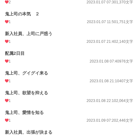
2
2023.01.07 07:30
1,370文字
週間ポイント
7 pt (78,785 位)
月間ポイント
70 pt (73,336 位)
鬼上司の本気 ２
1
2023.01.07 11:50
1,751文字
年間ポイント
1,204 pt (79,725 位)
新入社員、上司に戸惑う
累計ポイント
55,535 pt (42,225 位)
1
2023.01.07 21:40
2,140文字
配属2日目
1
2023.01.08 07:40
976文字
鬼上司、グイグイ来る
1
2023.01.08 21:10
407文字
鬼上司、欲望を抑える
1
2023.01.08 22:10
2,064文字
鬼上司、愛情を知る
1
2023.01.09 07:20
2,446文字
新入社員、出張が決まる