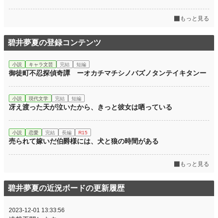
もっと見る
碧井夢夏の登録コンテンツ
小説
キャラ文芸
完結
短編
御徒町不忍探偵奇譚 ーオカチマチシノバズノタンテイキタンー
小説
現代文学
完結
短編
冴え渡った天が泣いたから、きっと彼女は哂っている
小説
恋愛
完結
長編
R15
売られて嫁いだ伯爵様には、犬と狼の時間がある
もっと見る
碧井夢夏の近況ボードの更新履歴
2023-12-01 13:33:56