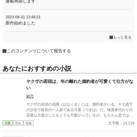
連載再開します
2023-08-31 13:48:21
新作始めました
もっと見る
このコンテンツについて報告する
あなたにおすすめの小説
ヤクザの若頭は、年の離れた婚約者が可愛くて仕方がな
い
絹乃
ヤクザの若頭の花隈（はなくま）には、婚約者がいる。十七歳下
の少女で組長の一人娘である月葉（つきは）だ。保護者代わりの
花隈は月葉のことをとても可愛がっているが、もちろん恋ではな
い。強面ヤクザと年の離れたお嬢さまの、恋に発展する前の、も
文字数：14,139
恋愛
完結
短編
どかしくドキドキするお話。