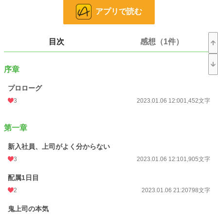
アプリで読む
久しぶりにコメディ×溺愛を書きたくなりましたので、ゆるーく連載します。
会話劇ベースに、コミカル、ときどき、たっぷりと甘く深い愛のお話。
「めちゃコミック恋愛漫画原作賞」優秀作品に選んでいただきました。
目次
感想（1件）
※大人ラブです。R15相当。
表紙画像はMidjourneyで生成しました。
序章
小説
228,847 位 / 228,847 件
プロローグ
3
2023.01.06 12:00
1,452文字
恋愛
66,372 位 / 66,372 件
お気に入り
63
第一章
24h.ポイント
0 pt
新入社員、上司がよく分からない
文字数
261,972
3
2023.01.06 12:10
1,905文字
更新日時
2023.04.02 21:40
配属1日目
初回公開日時
2023.01.06 12:00
2
2023.01.06 21:20
798文字
初回完結日時
2023.04.02 21:41
鬼上司の本気