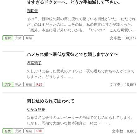
甘すぎるドクターへ。どうか手加減して下さい。
海咲雪
その日、新幹線の隣の席に疲れて寝ている男性がいた。 ただそれ
だけのはずだったのに……その日、私の世界に甘さが加わった。
「案外、本当に君以外いないかも」 「いいの？ こんな可愛いこ
とされたら、本当にもう逃してあげられないけど」 「もう奏葉の
文字数：30,377
恋愛
完結
短編
許可なしに近づいたりしない。だから……近づく前に奏葉に聞く
から、ちゃんと許可を出してね」 そのドクターの甘さは手加減を
知らない。 【登場人物】 末永 奏葉[すえなが かなは]・・・25
ハメられ婚〜最低な元彼とでき婚しますか？〜
歳。普通の会社員。気を遣い過ぎてしまう性格。 恩田 時哉[お
鳴宮鶉子
んだ ときや]・・・27歳。医者。奏葉をからかう時もあるのに、
甘すぎる？ 田代 有我[たしろ ゆうが]・・・25歳。奏葉の同期。テ
久しぶりに会った元彼のアイツと一夜の過ちで赤ちゃんができて
キトーな性格だが、奏葉の変化には鋭い？ 【作者に医療知識はあ
しまった。どうしよう……。
りません。恋愛小説として楽しんで頂ければ幸いです！】
文字数：18,667
恋愛
完結
短編
R15
閉じ込められて囲われて
なかな悠桃
新藤菜乃は会社のエレベーターの故障で閉じ込められてしまう。
しかも、同期で大嫌いな橋本翔真と一緒に・・・。
文字数：8,883
恋愛
完結
短編
R18