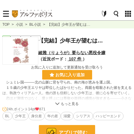
TOP
>
小説
>
BL小説
>
【完結】少年王が望むは…
BL
完結
長編
R15
【完結】少年王が望むは…
綾雅（りょうが）要らない悪役令嬢
（近況ボード：
107 件
）
お気に入りに追加して更新通知を受け取ろう
お気に入り追加
シュミレ国―――北の山脈に背を守られ、南の海が恵みを運ぶ国。
１５歳の少年王エリヤは即位したばかりだった。両親を暗殺された彼を支える
は、執政ウィリアム一人。他の誰も信頼しない少年王は、彼に心を寄せていく。
恋ほど薄情ではなく、愛と呼ぶには尊敬や崇拝の感情が強すぎる―――小さな
我侭すら戸惑うエリヤを、ウィリアムは幸せに出来るのか？
24h.ポイント
14pt
871
BL
少年王
身分差
年の差
溺愛
シリアス
ハッピーエンド
【注意事項】ＢＬ、Ｒ１５、キスシーンあり、性的描写なし
【重複投稿】エブリスタ、アルファポリス、小説家になろう、カクヨム
アプリで読む