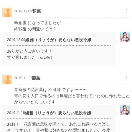
静葉
︙
2019.12.09
執念後 になってましたが
終戦後 の間違いでは？
綾雅（りょうが）要らない悪役令嬢
2019.12.09
ありがとうございます！
すぐ直しました（///ω///）
静葉
︙
2019.11.17
青薔薇の花言葉は 不可能 ですよ〜〜〜
青の花を人口で作るのは無理だと言われていたのに作れたこと
からついたらしいです
綾雅（りょうが）要らない悪役令嬢
2019.11.18
おお！ 花言葉は意味が深くて、あれこれ調べると楽し
そうですね！ 青や紫は好きなので選びましたが、今度