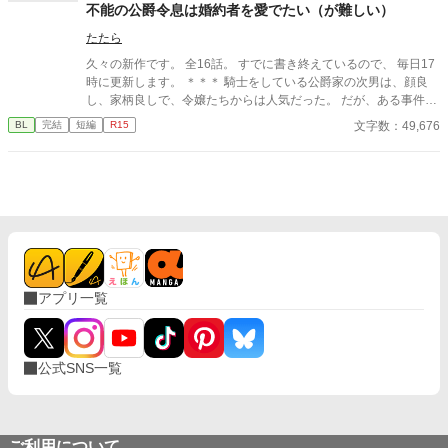
不能の公爵令息は婚約者を愛でたい（が難しい）
たたら
久々の新作です。 全16話。 すでに書き終えているので、 毎日17
時に更新します。 ＊＊＊ 騎士をしている公爵家の次男は、顔良
し、家柄良しで、令嬢たちからは人気だった。 だが、ある事件を
きっかけに、彼は【不能】になってしまう。 醜聞にならないよう
文字数：49,676
BL
完結
短編
R15
に不能であることは隠されていたが、 その事件から彼は恋愛、結
婚に見向きもしなくなり、 無表情で女性を冷たくあしらうばか
り。 そんな彼は社交界では堅物、女嫌い、と噂されていた。 本人
は公爵家を継ぐ必要が無いので、結婚はしない、と決めてはいた
が、 次男を心配した公爵家当主が、騎士団長に相談したことがき
っかけで、 彼はあっと言う間に婿入りが決まってしまった！ は？
騎士団長と結婚！？ 無理無理。 いくら俺が【不能】と言って
も…… え？ 違う？ 妖精？ 妖精と結婚ですか？！ ちょ、可愛すぎ
て【不能】が治ったんですが。 だめ？ 【不能】じゃないと結婚で
アプリ一覧
きない？ あれよあれよと婚約が決まり、 慌てる堅物騎士と俺の妖
精（天使との噂有）の 可愛い恋物語です。 ＊＊ 仕事が変わり、
環境の変化から全く小説を掛けずにおりました💦 落ち着いてきた
ので、また少しづつ書き始めて行きたいと思っています。 今回は
公式SNS一覧
短編で。 リハビリがてらサクッと書いたものですf^^; 楽しんで頂
けたら嬉しいです
ご利用について