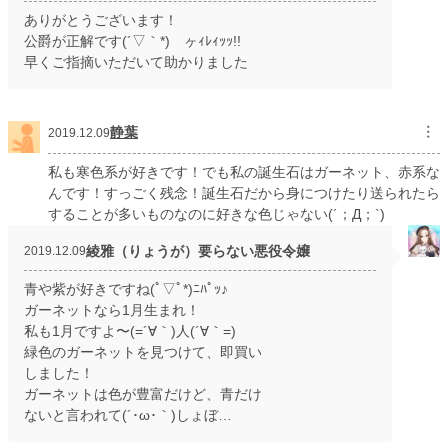
ありがとうございます！
公爵が正解です(´▽｀*)ゞヶｨﾚｨｯｯ!!
早くご指摘いただいて助かりました
静葉
︙
2019.12.09
私も寒色系が好きです！でも私の誕生石はガーネット、赤系な
んです！すっごく残念！誕生石だから身につけたり送られたら
することが多いものなのに好きな色じゃない(´；Д；`)
綾雅（りょうが）要らない悪役令嬢
2019.12.09
青や紫が好きですね(ﾟ▽ﾟ*)ﾆﾊﾟｯ♪
ガーネットなら1月生まれ！
私も1月ですよ〜(=´∀｀)人(´∀｀=)
緑色のガーネットを見つけて、即買い
しました！
ガーネットは色が豊富だけど、青だけ
ないと言われて(´･ω･｀)しょぼ…