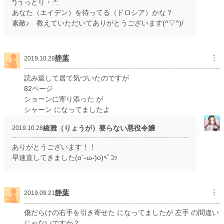
*)うっとり・:*:
あなた（エイデン）を待ってる（ドロシア）かな？
素敵♪ 教えていただいてありがとうございます(^▽^)/
静葉
︙
2019.10.28
読み返して居て気づいたのですが
82ページ
ショーンに寄り添った が
シャーン になってましたよ
綾雅（りょうが）要らない悪役令嬢
2019.10.28
ありがとうございます！！
早速直してきました(o´-ω-)o)ﾍﾟｺｯ
静葉
︙
2019.09.21
傷だらけの右手を引き寄せた になってましたが 左手 の間違い
じゃないですか？