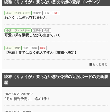
綾雅（りょうが）要らない悪役令嬢の登録コンテンツ
小説
ファンタジー
連載中
長編
R15
わたくしは何も存じません
小説
ファンタジー
連載中
長編
可愛い弟を溺愛しながら生きていく
小説
恋愛
完結
長編
R15
【完結】妻ではなく他人ですわ【書籍化決定】
もっと見る
綾雅（りょうが）要らない悪役令嬢の近況ボードの更新履
歴
2026-06-28 20:39:33
9月の新刊予定に、追加1冊！
2026-06-23 18:49:11