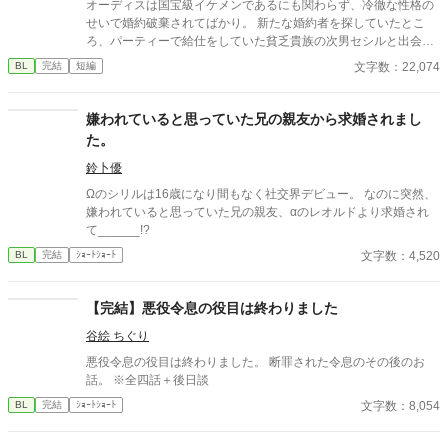
オーディスは国宝級イケメンであるにも関わらず、冷徹な性格の
せいで婚約破棄されてばかり。 新たな婚約者を探していたとこ
ろ、パーティーで給仕をしていた貧乏貴族の次男セシルと出会
い、一目惚れしてしまう。 しかし、恋愛偏差値がほぼ０のオーデ
文字数：22,074
BL
完結
短編
ィスのアプローチは空回りするわ、前婚約者のフランチェスカの
邪魔が入るわとセシルとの距離は縮まったり遠ざかったり…？ 冷
徹だったはずなのに溺愛まっしぐらのオーディスと元気だけどお
嫌われていると思っていた兄の親友から求婚されまし
っちょこちょいなセシルのドタバタラブコメです。
た。
鈴卜優
Ωのシリルは16歳になり間もなく社交界デビュー。 なのに突然、
嫌われていると思っていた兄の親友、αのレオルドより求婚され
て______!?
文字数：4,520
BL
完結
ｼｮｰﾄｼｮｰﾄ
【完結】悪役令息の役目は終わりました
谷絵 ちぐり
悪役令息の役目は終わりました。 断罪された令息のその後のお
話。 ※全四話＋後日談
文字数：8,054
BL
完結
ｼｮｰﾄｼｮｰﾄ