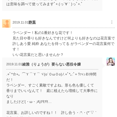
は意味を調べて使ってみますﾟ+.(っ´∀｀)っﾟ+.ﾟ
静葉
︙
2019.11.01
ラベンダー！私の1番好きな花です！
見た目や香りも好きなんですけど何よりも好きなのは花言葉で
許しあう愛 純粋 あなたを待ってる がラベンダーの花言葉何で
す！
いい花言葉だと思いませんか？
綾雅（りょうが）要らない悪役令嬢
2019.11.01
.+ﾟ*☆+。⌒Ｙ⌒Ｙ⌒ヾ(o´０ω０o)ﾉ.+ﾟ*｡:ﾟ+ ﾜｧｨ♪お仲間
だ！
ラベンダー、すごく素敵ですよね。形も色も優しくて
香りまでいいなんて！ 庭に植えたら増殖して大事件に
なり
ましたけど(・ω・;A)ｱｾｱｾ…
花言葉、お詳しいのですね！！ 許し合う・:*:・(*´▽｀