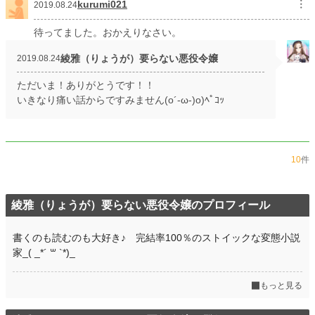
kurumi021
︙
2019.08.24
待ってました。おかえりなさい。
綾雅（りょうが）要らない悪役令嬢
2019.08.24
ただいま！ありがとうです！！
いきなり痛い話からですみません(o´-ω-)o)ﾍﾟｺｯ
10
件
綾雅（りょうが）要らない悪役令嬢のプロフィール
書くのも読むのも大好き♪ 完結率100％のストイックな変態小説
家_( _*´ ꒳ `*)_
もっと見る