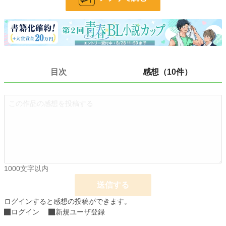
小説
29,529 位 / 228,744 件
BL
7,409 位 / 31,416 件
お気に入り
161
24h.ポイント
14 pt
目次
感想（10件）
文字数
160,977
更新日時
2020.04.21 21:10
初回公開日時
2018.09.09 20:33
初回完結日時
2019.03.22 22:03
週間ポイント
42 pt (48,661 位)
月間ポイント
238 pt (48,245 位)
1000文字以内
年間ポイント
5,401 pt (44,273 位)
送信する
ログインすると感想の投稿ができます。
累計ポイント
125,208 pt (26,647 位)
ログイン
新規ユーザ登録