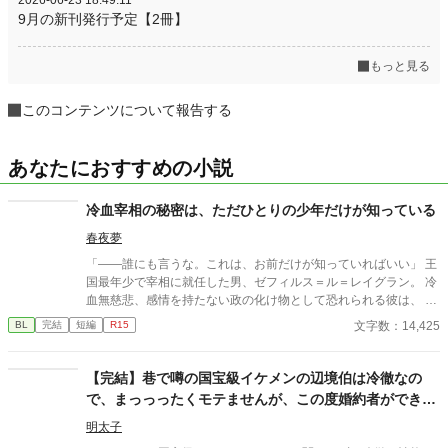
9月の新刊発行予定【2冊】
もっと見る
このコンテンツについて報告する
あなたにおすすめの小説
冷血宰相の秘密は、ただひとりの少年だけが知っている
春夜夢
「――誰にも言うな。これは、お前だけが知っていればいい」 王
国最年少で宰相に就任した男、ゼフィルス＝ル＝レイグラン。 冷
血無慈悲、感情を持たない政の化け物として恐れられる彼は、 な
ぜか、貧民街の少年リクを城へと引き取る。 誰に対しても一切の
文字数：14,425
BL
完結
短編
R15
温情を見せないその男が、 唯一リクにだけは、優しく微笑む――
その裏に隠された、王政を揺るがす“とある秘密”とは。 孤児の少
年が踏み入れたのは、 権謀術数渦巻く宰相の世界と、 その胸に秘
【完結】巷で噂の国宝級イケメンの辺境伯は冷徹なの
められた「決して触れてはならない過去」。 これは、孤独なふた
で、まっっったくモテませんが、この度婚約者ができま
りが出会い、 やがて世界を変えていく、 静かで、甘くて、痛いほ
した。
ど愛しい恋の物語。
明太子