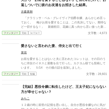
返しついでに彼のお友達をお招きした結果。
古森真朝
「クラリッサ・ベル・グレイヴィア伯爵令嬢、あらかじめ言っ
ておく。 俺がお前を愛することは、この先決してない。期待な
ど一切するな！」 新婚初日、花嫁に真っ向から言い放った新郎
アドルフ。それに対して、クラリッサが返したのは―― ※ぬるい
文字数：4,673
ファンタジー
完結
ｼｮｰﾄｼｮｰﾄ
ですがホラー要素があります。苦手な方はご注意ください。
愛さないと言われた妻、侍女と出て行く
菜花
お前を愛することはないと夫に言われたコレットは、その日のう
ちに侍女のイネスと屋敷を出て行った。カクヨム様でも投稿して
います。 ５/14 その後の話を追加しました。
文字数：28,601
ファンタジー
完結
短編
【完結】悪役令嬢に転生したけど、王太子妃にならない
方が幸せじゃない？
みちこ
１２歳の時に前世の記憶を思い出し、自分が悪役令嬢なのに気が