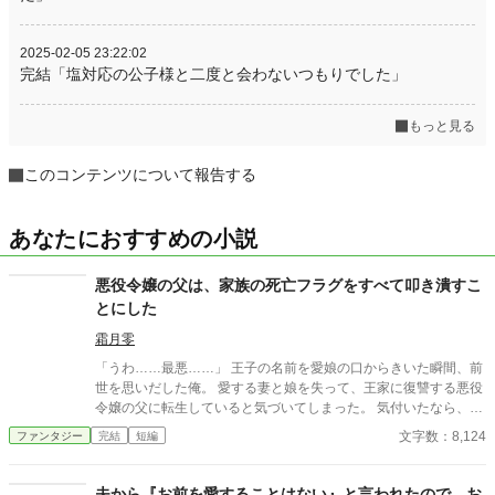
2025-02-05 23:22:02
完結「塩対応の公子様と二度と会わないつもりでした」
もっと見る
このコンテンツについて報告する
あなたにおすすめの小説
悪役令嬢の父は、家族の死亡フラグをすべて叩き潰すこ
とにした
霜月零
「うわ……最悪……」 王子の名前を愛娘の口からきいた瞬間、前
世を思いだした俺。 愛する妻と娘を失って、王家に復讐する悪役
令嬢の父に転生していると気づいてしまった。 気付いたなら、妻
と娘の死亡フラグは破壊するよ。 まだ二人とも生きてるからね。
文字数：8,124
ファンタジー
完結
短編
物語の通りになんて、させるか！ ※他サイトにも掲載中
夫から『お前を愛することはない』と言われたので、お