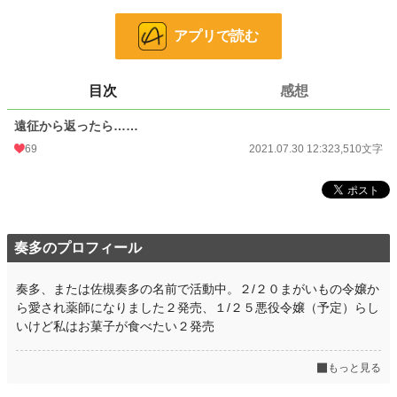
ファンタジー
4,690 位 / 53,350 件
お気に入り
39
アプリで読む
24h.ポイント
14 pt
目次
感想
文字数
3,510
遠征から返ったら……
更新日時
2021.07.30 12:32
69
2021.07.30 12:32
3,510文字
初回公開日時
2021.07.30 12:32
初回完結日時
2021.07.30 12:32
週間ポイント
112 pt (32,165 位)
奏多のプロフィール
月間ポイント
273 pt (45,171 位)
年間ポイント
1,099 pt (82,276 位)
奏多、または佐槻奏多の名前で活動中。２/２０まがいもの令嬢か
ら愛され薬師になりました２発売、１/２５悪役令嬢（予定）らし
累計ポイント
34,132 pt (54,581 位)
いけど私はお菓子が食べたい２発売
もっと見る