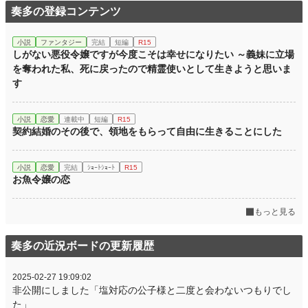
奏多の登録コンテンツ
小説
ファンタジー
完結
短編
R15
しがない悪役令嬢ですが今度こそは幸せになりたい ～義妹に立場
を奪われた私、死に戻ったので精霊使いとして生きようと思いま
す
小説
恋愛
連載中
短編
R15
契約結婚のその後で、領地をもらって自由に生きることにした
小説
恋愛
完結
ｼｮｰﾄｼｮｰﾄ
R15
お魚令嬢の恋
もっと見る
奏多の近況ボードの更新履歴
2025-02-27 19:09:02
非公開にしました「塩対応の公子様と二度と会わないつもりでし
た」