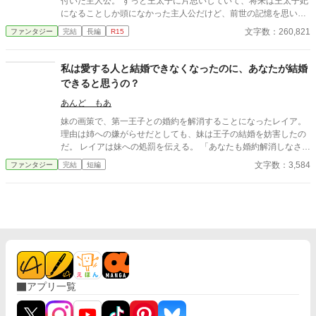
付いた主人公。 ずっと王太子に片思いしていて、将来は王太子妃
になることしか頭になかった主人公だけど、前世の記憶を思い出
したことで、王太子の何が良かったのか疑問に思うようになる
文字数：260,821
ファンタジー
完結
長編
R15
色々としがらみがある王太子妃になるより、このまま公爵家の娘
として暮らす方が幸せだと気が付く
私は愛する人と結婚できなくなったのに、あなたが結婚
できると思うの？
あんど もあ
妹の画策で、第一王子との婚約を解消することになったレイア。
理由は姉への嫌がらせだとしても、妹は王子の結婚を妨害したの
だ。 レイアは妹への処罰を伝える。 「あなたも婚約解消しなさ
い」
文字数：3,584
ファンタジー
完結
短編
アプリ一覧