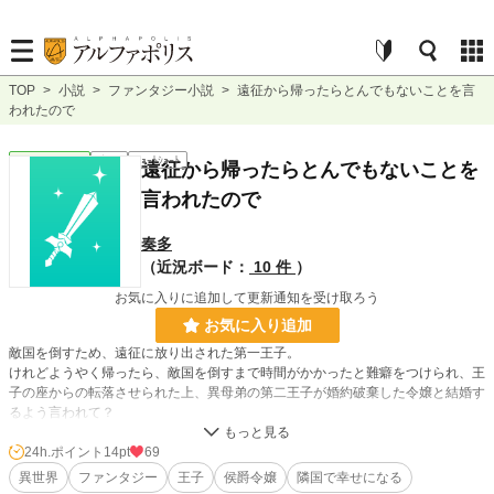
TOP
>
小説
>
ファンタジー小説
>
遠征から帰ったらとんでもないことを言
われたので
ファンタジー
完結
ｼｮｰﾄｼｮｰﾄ
遠征から帰ったらとんでもないことを
言われたので
奏多
（近況ボード：
10 件
）
お気に入りに追加して更新通知を受け取ろう
お気に入り追加
敵国を倒すため、遠征に放り出された第一王子。
けれどようやく帰ったら、敵国を倒すまで時間がかかったと難癖をつけられ、王
子の座からの転落させられた上、異母弟の第二王子が婚約破棄した令嬢と結婚す
るよう言われて？
24h.ポイント
14pt
69
小説
31,208 位 / 228,968 件
異世界
ファンタジー
王子
侯爵令嬢
隣国で幸せになる