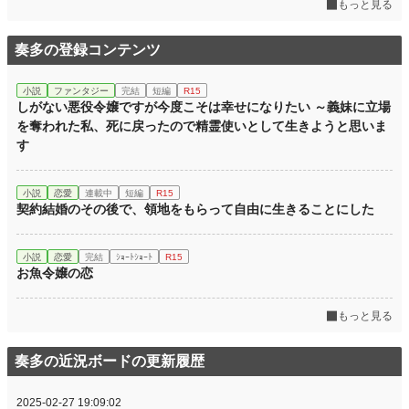
もっと見る
奏多の登録コンテンツ
小説
ファンタジー
完結
短編
R15
しがない悪役令嬢ですが今度こそは幸せになりたい ～義妹に立場
を奪われた私、死に戻ったので精霊使いとして生きようと思いま
す
小説
恋愛
連載中
短編
R15
契約結婚のその後で、領地をもらって自由に生きることにした
小説
恋愛
完結
ｼｮｰﾄｼｮｰﾄ
R15
お魚令嬢の恋
もっと見る
奏多の近況ボードの更新履歴
2025-02-27 19:09:02