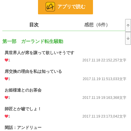
小説
37,107 位 / 228,589 件
アプリで読む
ファンタジー
5,884 位 / 53,249 件
お気に入り
289
目次
感想（6件）
24h.ポイント
7 pt
第一部 ガーランド転生騒動
文字数
135,651
異世界人が席を譲って欲しいそうです
更新日時
2017.12.09 11:41
1
2017.11.18 22:15
2,257文字
初回公開日時
2017.11.18 22:15
席交換の理由を私は知っている
週間ポイント
42 pt (48,661 位)
1
2017.11.19 11:51
3,033文字
月間ポイント
42 pt (83,903 位)
お姫様達とのお茶会
年間ポイント
336 pt (112,930 位)
1
2017.11.19 19:16
3,368文字
累計ポイント
164,827 pt (22,538 位)
師匠とか嘘でしょ！
1
2017.11.19 23:17
3,042文字
閑話：アンドリュー