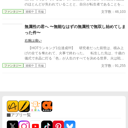
た身体と居場所を取り戻す！
のほとんどが失われていることと、自分が転生者であることを理
解した。 思い出せた前世の記憶は、自分の名前と好きだった手芸
文字数：46,103
ファンタジー
連載中
長編
のこと、家族関係が原因で学校というたくさん人がいるところで
は目立たないように生きていたことだけ……だと、少女は思って
いた。 これは空き家の管理をすることを条件に祖父母の所有する
無属性の君へ 〜無能なはずの無属性で無双し始めてしま
小さな家に住むことを許された、10歳の少女の‟日常生活”を綴っ
った件〜
ただけの物語である。 前世の記憶が混ざったことで言葉遣いが子
どもらしくないことがありますが、温かい目で見守っていただけ
右腕は痛い
ると嬉しいです。 執筆の息抜きに、ふと思いついた主人公で書き
【HOTランキング1位達成!!!!】 研究者だった前世は、積み上
始めたお話です。 好きしか詰め込んでいませんが、楽しんでいた
げの全てを奪われて、火事で終わった。 転生した先は、十歳の
だけると幸いです。 ※画像はAIに描いてもらいましたが、文章は
儀式で水晶に灯る「色」が人生のすべてを決める世界。火は戦い
100％自分で書いています。
に、土は壁に、青は治しに——だが、彼の水晶だけが灯らなかっ
文字数：91,255
ファンタジー
連載中
長編
た。 無属性。俗称「いろなし」。職への道は閉ざされ、村の帳
簿の彼の欄は、何も書き込む予定のない空白になった。 それで
も彼は見ていた。誰の色も、灯る直前に一瞬だけ走る——「色の
ない揺らぎ」を。 無いんじゃない。まだ、見つかっていないだ
けだ。 誰にも見せない納屋で、毎晩百回、三年。物が既に持つ
性質に無色の魔力を沿わせる独自技術「支え」を組み上げた少年
の前に、ある夜、火の色の髪の冒険者が立つ。三年ぶんの記録の
板を見上げて、彼女は笑わずに言った。 「ないんじゃなくて、ま
だ見つかってないだけなんでしょ。……いいよ。あたしが最初に
アプリ一覧
見つけたげる」 欄のなかった少年と、その三年を最初に面白が
った冒険者。拾われた雑用格から始まり、村を出て、ギルド都市
へ、戦いの「境」へ——無属性の積み上げと発見の物語。 これ