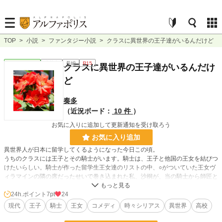
TOP
>
小説
>
ファンタジー小説
>
クラスに異世界の王子達がいるんだけど
ファンタジー
連載中
長編
R15
クラスに異世界の王子達がいるんだけ
ど
奏多
（近況ボード：
10 件
）
お気に入りに追加して更新通知を受け取ろう
お気に入り追加
異世界人が日本に留学してくるようになった今日この頃。
うちのクラスには王子とその騎士がいます。騎士は、王子と他国の王女を結びつ
けたいらしい。騎士が作った留学生王女達のリストの中、○がついていた王女ヴ
ィラマインの隣の席だったせいで巻き込まれた私、沙桐が、当の騎士から師匠と
慕われたり、変な異世界人に目をつけられたりして、チートも何もないのに悪知
恵だけを片手に立ち向かったりするお話。
24h.ポイント
7pt
24
なろうにも掲載中
現代
王子
騎士
王女
コメディ
時々シリアス
異世界
高校