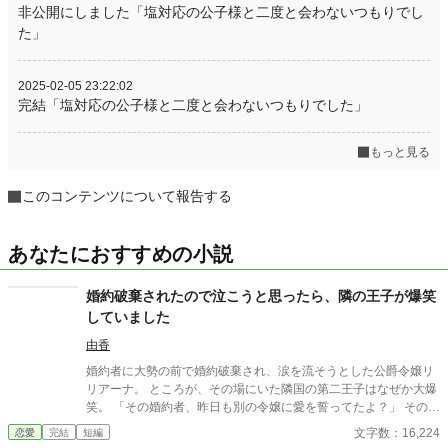
非公開にしました「塩対応の公子様と二度と会わないつもりでし
た」
2025-02-05 23:22:02
完結「塩対応の公子様と二度と会わないつもりでした」
もっと見る
このコンテンツについて報告する
あなたにおすすめの小説
婚約破棄されたので泣こうと思ったら、隣の王子が爆笑
していました
由香
婚約者に大勢の前で婚約破棄され、涙を流そうとした公爵令嬢リ
リアーナ。 ところが、その場にいた隣国の第二王子はなぜか大爆
笑。 「その婚約者、昨日も別の令嬢に愛を誓ってたよ？」 その一
言から、元婚約者の嘘は次々と暴かれ、自滅の連続！ 泣くはずだ
文字数：16,224
恋愛
完結
短編
った婚約破棄は、笑いと溺愛にあふれた人生逆転劇の幕開けだっ