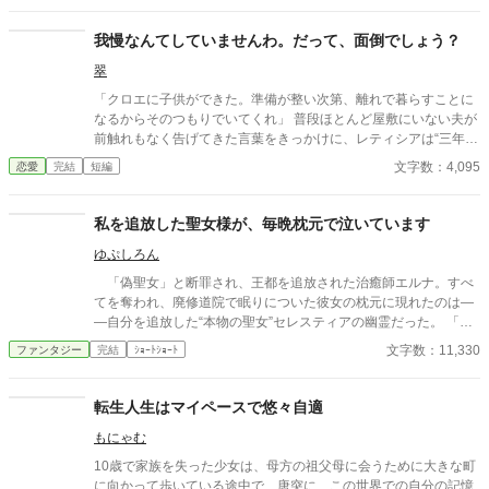
た。
我慢なんてしていませんわ。だって、面倒でしょう？
翠
「クロエに子供ができた。準備が整い次第、離れで暮らすことに
なるからそのつもりでいてくれ」 普段ほとんど屋敷にいない夫が
前触れもなく告げてきた言葉をきっかけに、レティシアは“三年
間”の契約を終わらせることにした。 赤の他人を屋敷に迎えるこ
文字数：4,095
恋愛
完結
短編
とはしない。 不要なものに感情を砕く理由などない。 「だって、
面倒でしょう？」 不誠実な夫も、無意味な結婚も、 この際すべて
切り捨ててしまいましょう。
私を追放した聖女様が、毎晩枕元で泣いています
ゆぷしろん
「偽聖女」と断罪され、王都を追放された治癒師エルナ。すべ
てを奪われ、廃修道院で眠りについた彼女の枕元に現れたのは―
―自分を追放した“本物の聖女”セレスティアの幽霊だった。 「お
願い、わたくしの身体を取り戻して！」 聖印を授かった瞬間、
文字数：11,330
ファンタジー
完結
ｼｮｰﾄｼｮｰﾄ
セレスティアの肉体は謎の存在に乗っ取られていた。しかも完全
に魂を喰われるまで、残された時間はわずか三日。性悪令嬢の涙
など知るものかと思っていたエルナだが、無口な騎士団長ロルフ
転生人生はマイペースで悠々自適
と調べるうち、歴代聖女を食い物にしてきた神殿の闇と、自分の
もにゃむ
追放に隠された恐ろしい真相へ辿り着く。 許せない。けれど、
見捨てない。 追放治癒師と泣き虫な元敵、そして訳あり騎士団
10歳で家族を失った少女は、母方の祖父母に会うために大きな町
長。最悪の出会いから始まる三人が、偽りの奇跡を暴き、奪われ
に向かって歩いている途中で、唐突に、この世界での自分の記憶