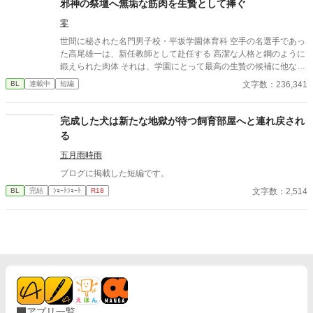
邪神の祭壇へ無垢な筋肉を生贄として捧ぐ
零
世間に秘された名門男子校・平坂学園体育科 空手の名選手であっ
た高尾雄一は、新任教師として赴任する 高潔な人格と鋼のように
鍛えられた肉体 それは、学園にとって最高の生贄の候補に他なら
なかった 至高の筋肉を持つ、精神を削られ意志をなくした青年を
文字数：236,341
BL
連載中
短編
太古の神に捧げるため、“水”、“風”、“土”の信奉者達が暗躍する 意
志をなくし筋肉の操り人形と化した“デク” 消える教師 山奥の男子
校で繰り広げられるダークファンタジー
完成した犬は新たな地獄が待つ飼育部屋へと連れ戻され
る
五月雨時雨
ブログに掲載した短編です。
文字数：2,514
BL
完結
ｼｮｰﾄｼｮｰﾄ
R18
アプリ一覧