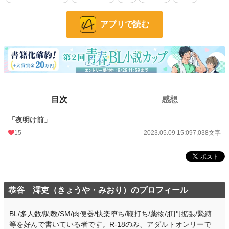
小説
21,868 位 / 228,584 件
BL
5,530 位 / 31,383 件
アプリで読む
お気に入り
17
24h.ポイント
28 pt
文字数
7,038
更新日時
2023.05.09 15:09
目次
感想
初回公開日時
2023.05.09 15:09
「夜明け前」
週間ポイント
84 pt (36,763 位)
15
2023.05.09 15:09
7,038文字
月間ポイント
511 pt (34,396 位)
年間ポイント
7,582 pt (36,899 位)
累計ポイント
44,545 pt (47,412 位)
恭谷 澪吏（きょうや・みおり）のプロフィール
BL/多人数/調教/SM/肉便器/快楽堕ち/鞭打ち/薬物/肛門拡張/緊縛
等を好んで書いている者です。R-18のみ、アダルトオンリーで