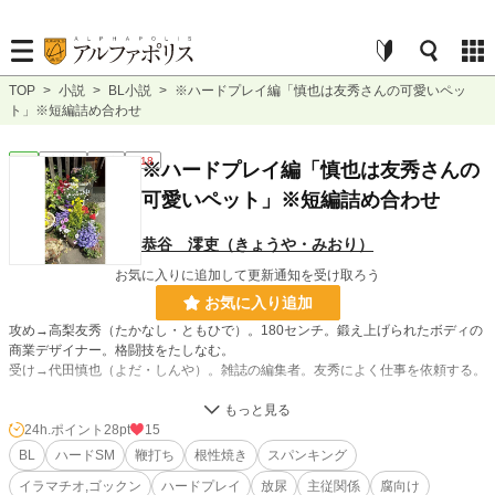
TOP
>
小説
>
BL小説
>
※ハードプレイ編「慎也は友秀さんの可愛いペッ
ト」※短編詰め合わせ
BL
連載中
短編
R18
※ハードプレイ編「慎也は友秀さんの
可愛いペット」※短編詰め合わせ
恭谷 澪吏（きょうや・みおり）
お気に入りに追加して更新通知を受け取ろう
お気に入り追加
攻め→高梨友秀（たかなし・ともひで）。180センチ。鍛え上げられたボディの
商業デザイナー。格闘技をたしなむ。
受け→代田慎也（よだ・しんや）。雑誌の編集者。友秀によく仕事を依頼する。
愛情とも友情とも違う、「主従関係」。
ハードプレイ、野外プレイ、女装プレイでエスエムをしています。痛い熱い系注
24h.ポイント
28pt
15
意。
BL
ハードSM
鞭打ち
根性焼き
スパンキング
イラマチオ,ゴックン
ハードプレイ
放尿
主従関係
腐向け