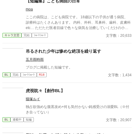
【短編集】こども病院の日常
moa
ここの病院は、こども病院です。 18歳以下の子供が通う病院、
診療科はたくさんあります。 内科、外科、耳鼻科、歯科、皮膚科
etc… ただただ医者目線で色々な病気を治療していくだけの小説
です。 恋愛要素などは一切ありません。 密着病院24時！的な感
文字数：20,633
キャラ文芸
完結
ｼｮｰﾄｼｮｰﾄ
じです。 人物像などは表記していない為、読者様のご想像にお任
せします。 ※泣く表現、痛い表現など嫌いな方は読むのをお控え
ください。 歯科以外の医療知識はそこまで詳しくないのですみま
吊るされた少年は惨めな絶頂を繰り返す
せんがご了承ください。
五月雨時雨
ブログに掲載した短編です。
文字数：1,434
BL
完結
ｼｮｰﾄｼｮｰﾄ
R18
虎視眈々【創作BL】
猫塚ルイ
独占欲強めな腹黒攻め×何も気付かない鈍感受けの溺愛BL（※付
き合ってない）
文字数：20,907
BL
連載中
短編