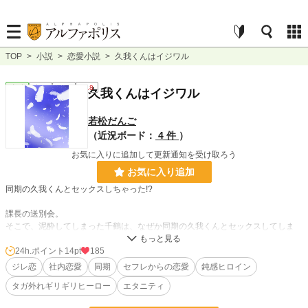
TOP
>
小説
>
恋愛小説
>
久我くんはイジワル
恋愛
完結
長編
R18
久我くんはイジワル
若松だんご
（近況ボード：
4 件
）
お気に入りに追加して更新通知を受け取ろう
お気に入り追加
同期の久我くんとセックスしちゃった!?
課長の送別会。
そこで、泥酔してしまった千鶴は、なぜか同期の久我くんとセックスしてしま
う。
24h.ポイント
14pt
185
不感症。
ジレ恋
社内恋愛
同期
セフレからの恋愛
鈍感ヒロイン
そのせいで、大学時代からのカレシに二股かけられ捨てられた千鶴。
タガ外れギリギリヒーロー
エタニティ
「お前が不感症かどうか、俺が確かめてやるよ」――的なやり取りの結果、彼と
セックスしてしまったみたい……なんだけど。