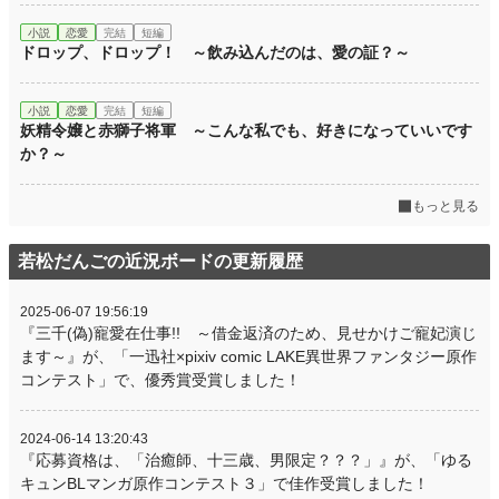
小説
恋愛
完結
短編
ドロップ、ドロップ！ ～飲み込んだのは、愛の証？～
小説
恋愛
完結
短編
妖精令嬢と赤獅子将軍 ～こんな私でも、好きになっていいです
か？～
もっと見る
若松だんごの近況ボードの更新履歴
2025-06-07 19:56:19
『三千(偽)寵愛在仕事!! ～借金返済のため、見せかけご寵妃演じ
ます～』が、「一迅社×pixiv comic LAKE異世界ファンタジー原作
コンテスト」で、優秀賞受賞しました！
2024-06-14 13:20:43
『応募資格は、「治癒師、十三歳、男限定？？？」』が、「ゆる
キュンBLマンガ原作コンテスト３」で佳作受賞しました！