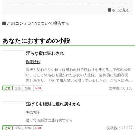
もっと見る
このコンテンツについて報告する
あなたにおすすめの小説
淫らな蜜に狂わされ
歌龍吟伶
普段と変わらない日々は思わぬ形で終わりを迎える…突然の出会
い、そして体も心も開かれた少女の人生録。 全体的に性的表現・
性行為あり。 他所で知人限定公開していましたが、こちらに移し
ました。 全3話完結済みです。
文字数：6,160
恋愛
完結
短編
R18
逃げても絶対に連れ戻すから
鳴宮鶉子
逃げても絶対に連れ戻すから
文字数：12,222
恋愛
完結
短編
R18