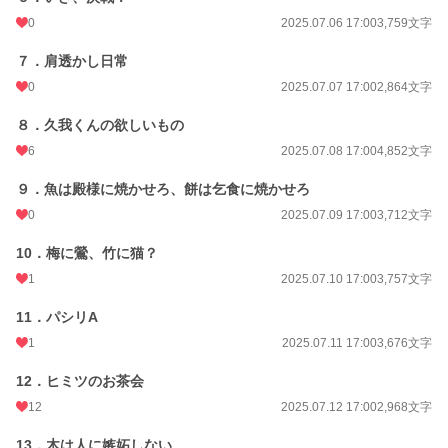
0
2025.07.06 17:00
3,759文字
わからない彼の考えに、モヤモヤする心と体。
セックスしないのなら、どうして同居を提案したの？
７．肩透かし日常
鈍感ヒロインが、理性のタガが外れそうで必死ヒーローに溺愛されていることに
0
2025.07.07 17:00
2,864文字
気づくまでの物語。
８．久我くんの欲しいもの
小説
30,306 位 / 228,704 件
6
2025.07.08 17:00
4,852文字
恋愛
12,957 位 / 66,347 件
９．魚は殿様に焼かせろ、餅は乞食に焼かせろ
お気に入り
44
0
2025.07.09 17:00
3,712文字
24h.ポイント
14 pt
10．梅に鶯、竹に猫？
1
2025.07.10 17:00
3,757文字
文字数
106,598
11．パシリA
更新日時
2025.07.28 17:00
1
2025.07.11 17:00
3,676文字
初回公開日時
2025.07.01 17:00
12．ヒミツのお茶会
初回完結日時
2025.07.28 17:04
12
2025.07.12 17:00
2,968文字
週間ポイント
84 pt (36,763 位)
13．木は人に嫉妬しない