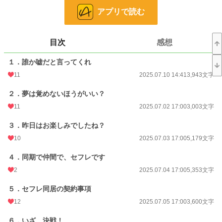
「お前ほどの名器、他にいない」と言ってくれるけど！ 気持ち良すぎて潮噴い
アプリで読む
ちゃったみたいだけど！
(ウギャアアアアッ！)
目次
感想
千鶴、大パニック。
カレシと別れて、住むところもなくなった千鶴に、久我くんは「セフレとして同
１．誰か嘘だと言ってくれ
居」を提案してくれて。その提案に乗った千鶴だけど。
11
2025.07.10 14:41
3,943文字
(全然、手を出してこない)
２．夢は覚めないほうがいい？
なんで？ 泥酔してたわたしを抱くぐらいなんだから、久我くん、絶倫ヤリチン
11
2025.07.02 17:00
3,003文字
なんじゃないの？
元カレにけなされた千鶴の料理を喜んでくれたり。千鶴から料理を学ぼうとして
３．昨日はお楽しみでしたね？
くれたり。
久我くんとの生活は、楽しいのだけれど。
10
2025.07.03 17:00
5,179文字
セフレなのに、セックスさせられることは一度もなくて。
４．同期で仲間で、セフレです
(でも、これでいいのかもしれない)
2
2025.07.04 17:00
5,353文字
一度はセックスしちゃったけど、恋人同士でもないんだから。そう簡単に体繋げ
５．セフレ同居の契約事項
ちゃダメでしょ。
そう理性は考えるのだけど、体は言うことをきかなくて？
12
2025.07.05 17:00
3,600文字
(久我くんは、どういうつもりで同居を提案したんだろ)
６．いざ、決戦！