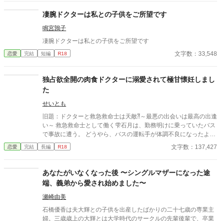
凄腕ドクターは私との子供をご所望です
鳴宮鶉子
凄腕ドクターは私との子供をご所望です
文字数：33,548
恋愛
完結
短編
R18
独占欲全開の肉食ドクターに溺愛されて極甘懐妊しまし
た
せいとも
旧題：ドクターと救急救命士は天敵⁈～最悪の出会いは最高の出逢
い～ 救急救命士として働く雫石月は、勤務明けに乗っていたバス
で事故に遭う。 どうやら、バスの運転手が体調不良になったよう
だ。 乗客にAEDを探してきてもらうように頼み、救助活動をして
文字数：137,427
恋愛
完結
長編
R18
いるとボサボサ頭のマスク姿の男がAEDを持ってバスに乗り込ん
できた。 受け取ろうとすると邪魔だと言われる。 そして、月のこ
とを『チビ団子』と呼んだのだ。 医療従事者と思われるボサボサ
あなたがいなくなった後 〜シングルマザーになった途
マスク男は運転手の処置をして、月が文句を言う間もなく、救急
端、義弟から愛され始めました〜
車に同乗して去ってしまった。 最悪の出会いをし、二度と会いた
くない相手の正体は⁇ 作品はフィクションです。 本来の仕事内容
瀬崎由美
とは異なる描写があると思います。
石橋優香は夫大輝との子供を出産したばかりの二十七歳の専業主
婦。三歳歳上の大輝とは大学時代のサークルの先輩後輩で、卒業