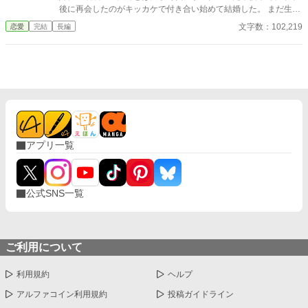
後に再会したのがキッカケで付き合い始めて結婚した。 まだ生後
一か月の息子を手探りで育てて、寝不足の日々。朝、いつもと同
文字数：102,219
恋愛
完結
長編
じように仕事へと送り出した夫は職場での事故で帰らぬ人とな
る。乳児を抱えシングルマザーとなってしまった優香のことを支
えてくれたのは、夫の弟である宏樹だった。二歳年上で公認会計
士である宏樹は優香に変わって葬儀やその他を取り仕切ってく
れ、事あるごとに家の様子を見にきて、二人のことを気に掛けて
くれていた。 息子の為にと自立を考えた優香は、働きに出ること
を考える。それを知った宏樹は自分の経営する会計事務所に勤め
ることを勧めてくれる。陽太が保育園に入れることができる月齢
になって義弟のオフィスで働き始めてしばらく、宏樹の不在時に
アプリ一覧
彼の元カノだと名乗る女性が訪れて来、宏樹へと復縁を迫ってく
る。宏樹から断られて逆切れした元カノによって、彼が優香のこ
とをずっと想い続けていたことを暴露されてしまう。 あっさりと
認めた宏樹は、「今は兄貴の代役でもいい」そういって、優香の
公式SNS一覧
傍にいたいと願った。 夫とは真逆のタイプの宏樹だったが、優し
く支えてくれるところは同じで…… 夫のことを想い続けるも、義
弟のことも完全には拒絶することができない優香。
ご利用について
利用規約
ヘルプ
アルファコイン利用規約
投稿ガイドライン