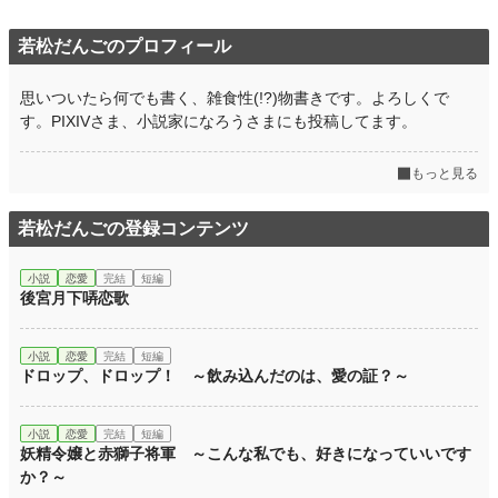
若松だんごのプロフィール
思いついたら何でも書く、雑食性(!?)物書きです。よろしくで
す。PIXIVさま、小説家になろうさまにも投稿してます。
もっと見る
若松だんごの登録コンテンツ
小説
恋愛
完結
短編
後宮月下哢恋歌
小説
恋愛
完結
短編
ドロップ、ドロップ！ ～飲み込んだのは、愛の証？～
小説
恋愛
完結
短編
妖精令嬢と赤獅子将軍 ～こんな私でも、好きになっていいです
か？～