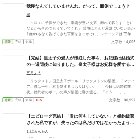
我慢なんてしていませんわ。だって、面倒でしょう？
翠
「クロエに子供ができた。準備が整い次第、離れで暮らすことに
なるからそのつもりでいてくれ」 普段ほとんど屋敷にいない夫が
前触れもなく告げてきた言葉をきっかけに、レティシアは“三年
間”の契約を終わらせることにした。 赤の他人を屋敷に迎えるこ
文字数：4,095
恋愛
完結
短編
とはしない。 不要なものに感情を砕く理由などない。 「だって、
面倒でしょう？」 不誠実な夫も、無意味な結婚も、 この際すべて
切り捨ててしまいましょう。
【完結】皇太子の愛人が懐妊した事を、お妃様は結婚式
の一週間後に知りました。皇太子様はお妃様を愛するつ
もりは無いようです。
五月ふう
リックストン国皇太子ポール・リックストンの部屋。 「マティ
ア。僕は一生、君を愛するつもりはない。」 今日は結婚式前
夜。婚約者のポールの声が部屋に響き渡る。 「そう……。」 マ
ティアは小さく笑みを浮かべ、ゆっくりとソファーに身を預け
文字数：80,997
恋愛
完結
短編
R15
た。 明日、ポールの花嫁になるはずの彼女の名前はマティ
ア・ドントール。ドントール国第一王女。21歳。 リッカルド国
とドントール国の和平のために、マティアはこの国に嫁いでき
【エピローグ完結】「君は何もしていない」と婚約破棄
た。ポールとの結婚は政略的なもの。彼らの意志は一切介入して
された私ですが、失ったのは私だけではなかったようで
いない。 「どんなことがあっても、僕は君を王妃とは認めな
す
い。」 ポールはマティアを憎しみを込めた目でマティアを見つ
しばゎんゎん
める。美しい黒髪に青い瞳。ドントール国の宝石と評されるマテ