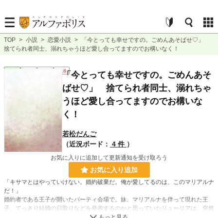
TOP
>
小説
>
恋愛小説
>
「今とっても幸せですの。ごめんあそばせ♡」
捨てられ者同士、溺れちゃうほど愛し合ってますのでお構いなく！
恋愛
完結
長編
R18
「今とっても幸せですの。ごめんあそ
ばせ♡」 捨てられ者同士、溺れちゃ
うほど愛し合ってますのでお構いな
く！
若松だんご
（近況ボード：
4 件
）
お気に入りに追加して更新通知を受け取ろう
お気に入り追加
「キサマとはやっていけない。婚約破棄だ。俺が愛してるのは、このマリアルナ
だ！」
婚約者である王子が開いたパーティ会場で。妹、マリアルナを伴って現れた王
子。てっきり結婚の日取りなどを発表するのかと思っていたリューリアは、突然
の婚約破棄、妹への婚約変更に驚き戸惑う。