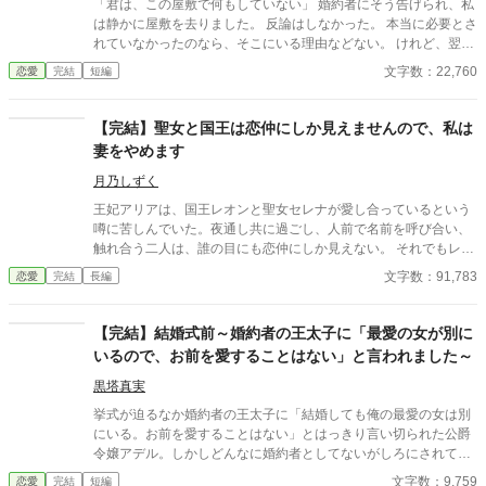
「君は、この屋敷で何もしていない」 婚約者にそう告げられ、私
ィア。 「私が……ずっと貴方を好きだったと知っても、妻として
は静かに屋敷を去りました。 反論はしなかった。 本当に必要とさ
認めてくれないの……？」 「ちっ……」 ポールは顔をしかめて
れていなかったのなら、そこにいる理由などない。 けれど、翌日
舌打ちをした。 「……だからどうした。幼いころのくだらない
から屋敷は変わり始める。 もちろん、悪い意味で。 執事が辞め、
文字数：22,760
恋愛
完結
短編
感情に……今更意味はない。」 ポールは険しい顔でマティアを
料理長が辞め、長年付き合いのあった商会は取引を打ち切り、貴
睨みつける。銀色の髪に赤い瞳のポール。マティアにとってポー
族たちも離れていく。 婚約破棄で失ったものは、婚約者だけでは
ルは大切な初恋の相手。 だが、ポールにはマティアを愛すること
なかった。 本質を見ずに婚約破棄をした人が、信頼そのものを失
【完結】聖女と国王は恋仲にしか見えませんので、私は
はできない理由があった。 二人の結婚式が行われた一週間後、マ
ってしまう物語。
妻をやめます
ティアは衝撃の事実を知ることになる。 「サラが懐妊したですっ
て‥‥‥！？」
月乃しずく
王妃アリアは、国王レオンと聖女セレナが愛し合っているという
噂に苦しんでいた。夜通し共に過ごし、人前で名前を呼び合い、
触れ合う二人は、誰の目にも恋仲にしか見えない。 それでもレオ
ンは「国を守るために必要なことだ」と妻の痛みに気づかず、セ
文字数：91,783
恋愛
完結
長編
レナも王妃の席へ座り、妻のように振る舞い続ける。ついに礼拝
堂で、アリアは皆の前で二人を問いただす。 「お二人には、本当
に呆れましたわ」そして結婚指輪をレオンへ投げつけ、「私は、
【完結】結婚式前～婚約者の王太子に「最愛の女が別に
あなたの妻をやめます」と宣言する。だが王妃が去った直後、妻
いるので、お前を愛することはない」と言われました～
になったつもりで振る舞う聖女へ、王宮中の視線は冷たく変わっ
ていき。
黒塔真実
挙式が迫るなか婚約者の王太子に「結婚しても俺の最愛の女は別
にいる。お前を愛することはない」とはっきり言い切られた公爵
令嬢アデル。しかしどんなに婚約者としてないがしろにされても
女性としての誇りを傷つけられても彼女は平気だった。なぜなら
文字数：9,759
恋愛
完結
短編