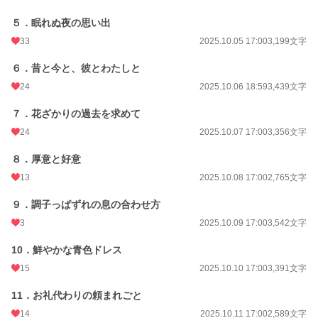
せめて。せめて修道女として生きるなら、故郷で生きたい。
自分を大事にしてくれた祖母もいない、思い出だけが残る町。けど、そこで幼な
５．眠れぬ夜の思い出
じみのシオンに再会する。
シオンは、結婚していたけれど、奥さんが「真実の愛を見つけた」とかで、行方
33
2025.10.05 17:00
3,199文字
をくらましていて、最近ようやく離婚が成立したのだという。
真実の愛って、そんなゴロゴロ転がってるものなのかしら。そして、誰かを不幸
６．昔と今と、彼とわたしと
に、悲しませないと得られないものなのかしら。
24
2025.10.06 18:59
3,439文字
というか。真実もニセモノも、愛に真贋なんてあるのかしら。
捨てられた者同士。傷ついたもの同士。
７．花ざかりの過去を求めて
いっしょにいて、いっしょに楽しんで。昔を思い出して。
傷を舐めあってるんじゃない。今を楽しみ、愛を、想いを育んでいるの。だっ
24
2025.10.07 17:00
3,356文字
て、わたしも彼も、幼い頃から相手が好きだったってこと、思い出したんだも
の。
８．厚意と好意
だから。
13
2025.10.08 17:00
2,765文字
わたしたちの見つけた「真実の愛(笑)」、邪魔をしないでくださいな♡
９．調子っぱずれの息の合わせ方
小説
31,394 位 / 228,870 件
3
2025.10.09 17:00
3,542文字
恋愛
13,403 位 / 66,381 件
10．鮮やかな青色ドレス
お気に入り
69
15
2025.10.10 17:00
3,391文字
24h.ポイント
14 pt
11．お礼代わりの頼まれごと
文字数
111,304
14
2025.10.11 17:00
2,589文字