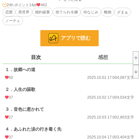
「姉から妹への婚約変更。外聞も悪い。お前も噂に晒されて辛かろう。修道院で
24h.ポイント
14pt
462
余生を過ごせ」
恋愛
異世界
婚約破棄
捨てられ令嬢
幼なじみ
離婚
ざまぁ
リューリアを慰めたり、憤慨することもない父。マリアルナが王子妃になること
ノーチェ
を手放しで喜んだ母。
二人は、これまでのリューリアの人生を振り回しただけでなく、これからの未来
も勝手に決めて命じる。
アプリで読む
四つ違いの妹。母によく似たかわいらしい妹が生まれ、母は姉であ、リューリア
の育児を放棄した。
そんなリューリアを不憫に思ったのか、ただの厄介払いだったのか。田舎で暮ら
していた祖母の元に預けられて育った。
目次
感想
両親から離れたことは寂しかったけれど、祖母は大切にしてくれたし、祖母の家
のお隣、幼なじみのシオンと仲良く遊んで、それなりに楽しい幼少期だったのだ
１．故郷への道
けど。
「第二王子と結婚せよ」
60
2025.10.01 17:00
4,087文字
十年前、またも家族の都合に振り回され、故郷となった町を離れ、祖母ともシオ
ンとも別れ、未来の王子妃として厳しい教育を受けることになった。
２．人生の謳歌
好きになれそうにない相手だったけれど、未来の夫となる王子のために、王子に
37
2025.10.02 17:00
4,034文字
代わって政務をこなしていた。王子が遊び呆けていても、「男の人はそういうも
のだ」と文句すら言わせてもらえなかった。
３．音色に惹かれて
そして、20歳のこの日。またも周囲の都合によって振り回され、周囲の都合に
よって未来まで決定されてしまった。
27
2025.10.03 17:00
2,903文字
冗談じゃないわ。どれだけ人を振り回したら気が済むのよ、この人たち。
腹が立つけれど、どうしたらいいのかわからずに、従う道しか選べなかったリュ
４．あふれた涙の行き着く先
ーリア。
37
2025.10.04 17:00
3,404文字