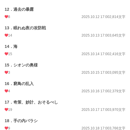
更新日時
2025.10.31 17:00
12．過去の暴露
初回公開日時
2025.10.01 17:00
8
2025.10.12 17:00
2,814文字
初回完結日時
2025.10.31 20:06
13．眠れぬ夜の攻防戦
14
2025.10.13 17:00
3,645文字
週間ポイント
154 pt (28,234 位)
14．海
月間ポイント
1,563 pt (18,484 位)
15
2025.10.14 17:00
2,416文字
年間ポイント
52,790 pt (10,000 位)
15．シオンの奥様
累計ポイント
52,909 pt (43,315 位)
3
2025.10.15 17:00
3,095文字
16．窮鳥の乱入
4
2025.10.16 17:00
2,379文字
17．奇策、妙計、おそるべし
19
2025.10.17 17:00
3,970文字
18．手の内バラシ
9
2025.10.18 17:00
3,766文字