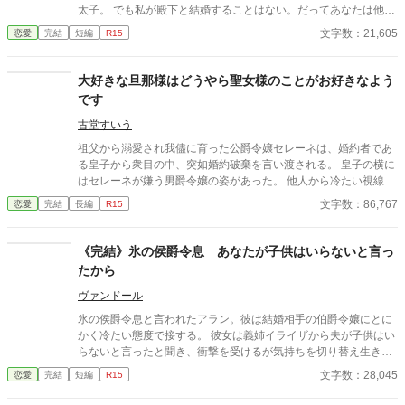
太子。 でも私が殿下と結婚することはない。だってあなたは他の
人を選んだのだもの。『前』と変わらず━━ これはとある能力を
文字数：21,605
恋愛
完結
短編
R15
持つ一族に産まれた令嬢と自身に掛けられた封印に縛られる王太
子の遠回りな物語。 ※なろう様で投稿済みの作品です。 ※画像は
ジュリアの婚約披露の時のイメージです。
大好きな旦那様はどうやら聖女様のことがお好きなよう
です
古堂すいう
祖父から溺愛され我儘に育った公爵令嬢セレーネは、婚約者であ
る皇子から衆目の中、突如婚約破棄を言い渡される。 皇子の横に
はセレーネが嫌う男爵令嬢の姿があった。 他人から冷たい視線を
浴びたことなどないセレーネに戸惑うばかり、そんな彼女に所有
文字数：86,767
恋愛
完結
長編
R15
財産没収の命が下されようとしたその時。 救いの手を差し伸べた
のは神官長──エルゲンだった。 セレーネは、エルゲンと婚姻を
結んだ当初「穏やかで誰にでも微笑むつまらない人」だという印
《完結》氷の侯爵令息 あなたが子供はいらないと言っ
象をもっていたけれど、共に生活する内に徐々に彼の人柄に惹か
たから
れていく。 だけれど彼には想い人が出来てしまったようで─
─…。 「今度はわたくしが恩を返すべきなんですわ！」 今まで自
ヴァンドール
分のことばかりだったセレーネは、初めて人のために何かしたい
氷の侯爵令息と言われたアラン。彼は結婚相手の伯爵令嬢にとに
と思い立ち、大好きな旦那様のために奮闘するのだが──…。
かく冷たい態度で接する。 彼女は義姉イライザから夫が子供はい
らないと言ったと聞き、衝撃を受けるが気持ちを切り替え生きて
いく。
文字数：28,045
恋愛
完結
短編
R15