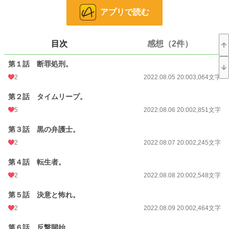
と。
アプリで読む
……いいわ。前世の知識も総動員して断罪回避よ。
あんな奴らに両親も誰も殺させやしない。
私たちを殺す!? 資産を奪う!?
いいわ、そっちがその気なら、こっちもやってやる。よろしい、ならば革命
目次
感想（2件）
よ!!
第１話 断罪処刑。
小説
228,666 位 / 228,666 件
2
2022.08.05 20:00
3,064文字
恋愛
66,337 位 / 66,337 件
第２話 タイムリープ。
お気に入り
220
5
2022.08.06 20:00
2,851文字
24h.ポイント
0 pt
第３話 黒の弁護士。
2
2022.08.07 20:00
2,245文字
文字数
47,327
更新日時
2022.08.21 20:00
第４話 転生者。
2
2022.08.08 20:00
2,548文字
初回公開日時
2022.08.05 20:00
第５話 決意と怖れ。
初回完結日時
2022.08.21 21:06
2
2022.08.09 20:00
2,464文字
週間ポイント
21 pt (62,459 位)
第６話 反撃開始。