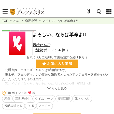
TOP
>
小説
>
恋愛小説
>
よろしい、ならば革命よ!!
恋愛
完結
長編
R15
よろしい、ならば革命よ!!
若松だんご
（近況ボード：
4 件
）
お気に入りに追加して更新通知を受け取ろう
お気に入り追加
公爵令嬢、エリーズ・ルロワは断頭台にいた。
王太子、フェルディナンの新たな婚約者となったアンジェリーヌ嬢をイジメ
た。たったそれだけの理由で。
私、イジメてなんかいないわ。なにもしていない!! 冤罪よっ!!
エリーズがどれだけ叫ぼうと、処刑は変わらない。粛々と刑は執行され、首が
落とされた……はずだった。
24h.ポイント
0pt
49
次にエリーズが気づいたのは、自分の寝台の上。そこは三か月、時が巻き戻っ
恋愛
異世界転生
タイムリープ
断罪回避
死ネタあり
た世界。
残酷表現あり
Ｒ15
ノーチェ
私、タイムリープしたの!? 私、生きてる!?
そして思い出す前世。前世の自分は「日本」という国の普通のＯＬだったこ