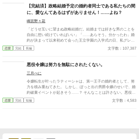
【完結済】政略結婚予定の婚約者同士である私たちの間
に、愛なんてあるはずがありません！……よね？
鳴宮野々花
「どうせ互いに望まぬ政略結婚だ。結婚までは好きな男のことを
自由に想い続けていればいい」「……あらそう。分かったわ」婚
約が決まって以来初めて会った王立学園の入学式の日、私グレー
ス・エイヴリー侯爵令嬢の婚約者となったレイモンド・ベイツ公
文字数：107,387
恋愛
完結
長編
爵令息は軽く笑ってあっさりとそう言った。仲良くやっていきた
い気持ちはあったけど、なぜだか私は昔からレイモンドには嫌わ
れていた。 そっちがそのつもりならまぁ仕方ない、と割り切る
悪役令嬢は努力を無駄にされたくない。
私。だけど学園生活を過ごすうちに少しずつ二人の関係が変わり
三月べに
はじめ…… ※※ファンタジーなご都合主義の世界観でお送りする
学園もののお話です。史実に照らし合わせたりすると「？？」と
令嬢転生が叶ったラティーシャは、第一王子の婚約者として、努
なりますので、どうぞ広い心でお読みくださいませ。 ※※大した
力を積み重ねてきた。 しかし、ぽっと出の男爵令嬢のせいで、婚
ざまぁはない予定です。気持ちがすれ違ってしまっている二人の
約破棄イベントが起きそう……？ そんなことは許さない。悪役令
ラブストーリーです。 ※この作品は小説家になろうにも投稿して
嬢は微笑む。努力を無駄にはさせない。
文字数：4,583
恋愛
完結
短編
います。