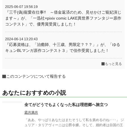
2025-06-07 19:56:19
『三千(偽)寵愛在仕事!! ～借金返済のため、見せかけご寵妃演じ
ます～』が、「一迅社×pixiv comic LAKE異世界ファンタジー原作
コンテスト」で、優秀賞受賞しました！
2024-06-14 13:20:43
『応募資格は、「治癒師、十三歳、男限定？？？」』が、「ゆる
キュンBLマンガ原作コンテスト３」で佳作受賞しました！
もっと見る
このコンテンツについて報告する
あなたにおすすめの小説
全てがどうでもよくなった私は理想郷へ旅立つ
霜月満月
「ああ、やっぱりあなたはまたそうして私を責めるのね‥‥」 ジ
ュリア・タリアヴィーニは公爵令嬢。そして、婚約者は自国の王