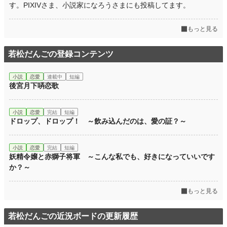
す。PIXIVさま、小説家になろうさまにも投稿してます。
もっと見る
若松だんごの登録コンテンツ
小説
恋愛
連載中
短編
後宮月下哢恋歌
小説
恋愛
完結
短編
ドロップ、ドロップ！ ～飲み込んだのは、愛の証？～
小説
恋愛
完結
短編
妖精令嬢と赤獅子将軍 ～こんな私でも、好きになっていいです
か？～
もっと見る
若松だんごの近況ボードの更新履歴