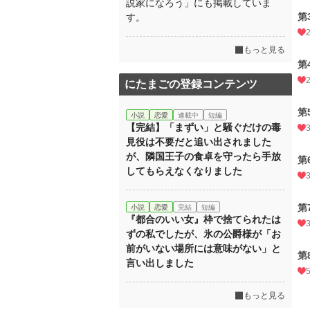
説家になろう」にも掲載していま
第
す。
もっと見る
第
にたまごの登録コンテンツ
第
小説
恋愛
連載中
短編
【完結】「まずい」と騒ぐだけの毒
見役は不要だと追い出されました
が、隣国王子の食卓を守ったら手放
第
してもらえなくなりました
第
小説
恋愛
完結
短編
『都合のいい女』枠で捨てられたは
ずの私でしたが、氷の公爵様が「お
前がいない場所には意味がない」と
第
言い出しました
もっと見る