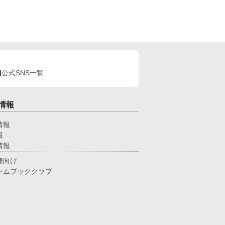
公式SNS一覧
情報
情報
報
情報
様向け
ームブッククラブ