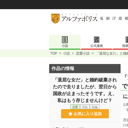
小説
公式漫画
投
TOP
>
小説
>
恋愛小説
>
「退屈な女だ」と婚
作品の情報
「
「退屈な女だ」と婚約破棄され
で
たので去りましたが、翌日から
国政が止まったそうです。え、
に
私はもう存じませんけど？
公
恋愛
完結
短編
「
お気に入り追加
否
け