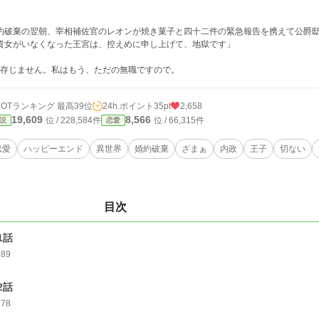
。
約破棄の翌朝、宰相補佐官のレオンが焼き菓子と四十二件の緊急報告を携えて公爵
貴女がいなくなった王宮は、控えめに申し上げて、地獄です」
─存じません。私はもう、ただの無職ですので。
HOTランキング 最高39位
24h.ポイント
35pt
2,658
19,609
8,566
位 / 228,584件
位 / 66,315件
説
恋愛
恋愛
ハッピーエンド
異世界
婚約破棄
ざまぁ
内政
王子
切ない
目次
1話
289
2話
278