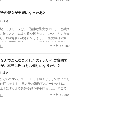
していただこうか」 その一言で、恋に酔った王太
の“物語”は終わりを告げて――！？ これは、婚約破
を現実でやってしまった愚かな王太子に、大人たち
ガチの聖女が王妃になったあと
正論を叩き込むお話。
じまき
妃ジャクリーヌは、「清廉な聖女ヴァレリーと結婚
、彼女とともにより良い国をつくりたい」という夫
ら、離縁を言い渡されてしまう。「聖女様は立派な
だが、王妃は務まらない」と二人を諭すも否定さ
文字数：5,180
編
、廃妃となって隣国の公爵に嫁ぐことに。一方ジャ
リーヌの言葉を否定した国王は、次第に新しい王妃
言動に違和感を覚えるようになる。 聖女は、決し
「なんでこんなことしたの」というご質問で
悪人ではない。けれども、王妃には向いていなかっ
。 ※小説家になろうにも投稿しています。
すが、本当に理由をお知りになりたい？
じまき
ひどいですわ、スカーレット様！どうして私にこん
仕打ちを！？」 王太子の婚約者スカーレットは、
太子にすりよる男爵令嬢を平手打ちした。そこで返
てきたのが「どうしてこんなことを」という質問で
文字数：2,865
編
る。 わからないなら、丁寧にご説明して差し上げ
わ。でも、本当に大丈夫かしら。 ――全部説明さ
たら、あなた破滅するわよ？ ※小説になろうにも
稿しています