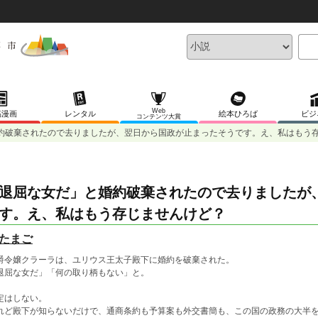
Web
稿漫画
レンタル
絵本ひろば
ビジ
コンテンツ大賞
約破棄されたので去りましたが、翌日から国政が止まったそうです。え、私はもう
退屈な女だ」と婚約破棄されたので去りましたが
す。え、私はもう存じませんけど？
たまご
爵令嬢クラーラは、ユリウス王太子殿下に婚約を破棄された。
退屈な女だ」「何の取り柄もない」と。
定はしない。
れど殿下が知らないだけで、通商条約も予算案も外交書簡も、この国の政務の大半を