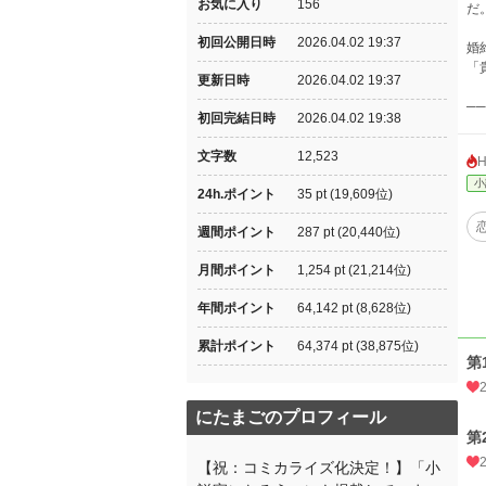
お気に入り
156
だ
初回公開日時
2026.04.02 19:37
婚
「
更新日時
2026.04.02 19:37
─
初回完結日時
2026.04.02 19:38
文字数
12,523
小
24h.ポイント
35 pt (19,609位)
週間ポイント
287 pt (20,440位)
月間ポイント
1,254 pt (21,214位)
年間ポイント
64,142 pt (8,628位)
累計ポイント
64,374 pt (38,875位)
第
にたまごのプロフィール
第
【祝：コミカライズ化決定！】「小