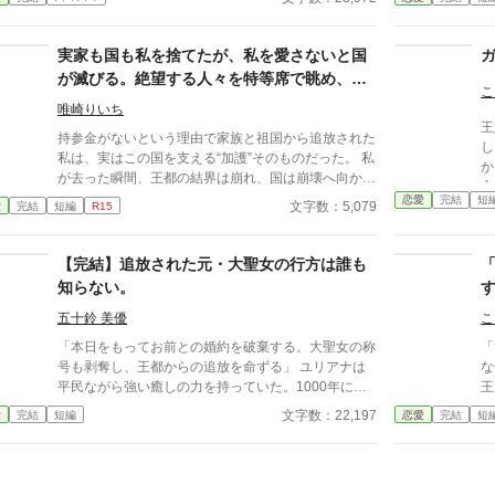
後日談の方を一部修正しました。
を正しく評価する場所へ行くと。鍵を折った瞬間、崩
通
壊は始まった。今さら愛している？ お門違いも甚だ
子
しいですわ。
棄
実家も国も私を捨てたが、私を愛さないと国
が
が滅びる。絶望する人々を特等席で眺め、冷
こ
徹な王子の腕の中で思考停止する。
唯崎りいち
王
持参金がないという理由で家族と祖国から追放された
し
私は、実はこの国を支える“加護”そのものだった。 私
か
が去った瞬間、王都の結界は崩れ、国は崩壊へ向かい
方
始める。 そんな私を拾ったのは、冷徹と噂される隣
恋愛
完結
短
れ
文字数：5,079
愛
完結
短編
R15
国の王子。 「やっと見つけた。お前は俺のものだ」
ク
捨てられたはずの私は、気づけば滅びゆく祖国を背
の
に、彼の腕の中で溺愛されていた。
【完結】追放された元・大聖女の行方は誰も
て
た
知らない。
五十鈴 美優
こ
「本日をもってお前との婚約を破棄する。大聖女の称
「
号も剥奪し、王都からの追放を命ずる」 ユリアナは
な
平民ながら強い癒しの力を持っていた。1000年に一
王
度現れるとされる大聖女の称号を得て、婚約者となっ
っ
文字数：22,197
愛
完結
短編
恋愛
完結
短
た王子リッドと共に魔物討伐に邁進する日々を送って
あ
いた。 だがリッドはユリアナを休ませることなく働
る
かせ、ユリアナの癒しの力を濁らせていた。 そんな
れ
時に圧倒的な力を持つ上級魔物が、王国北部に襲来す
投