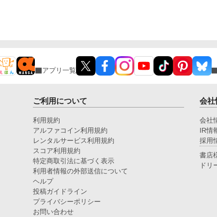
る。 ユリアナは全力を尽くしたものの、多くの犠牲
を出してしまった。 ユリアナはその責任を押し付け
られ、大聖女の称号を剥奪される。リッドからの婚約
破棄に加え、王都からの追放を命じられた。 それか
ら一年。ユリアナはユーリと名を改め、顔を隠し、新
たな職に就いていた。
アプリ一覧
ご利用について
会社
利用規約
会社
アルファコイン利用規約
IR情
レンタルサービス利用規約
採用
スコア利用規約
書店
特定商取引法に基づく表示
ドリ
利用者情報の外部送信について
ヘルプ
投稿ガイドライン
プライバシーポリシー
お問い合わせ