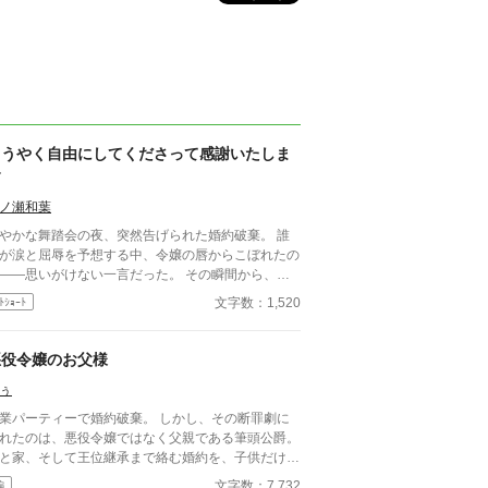
ようやく自由にしてくださって感謝いたしま
す
ノ瀬和葉
やかな舞踏会の夜、突然告げられた婚約破棄。 誰
が涙と屈辱を予想する中、令嬢の唇からこぼれたの
――思いがけない一言だった。 その瞬間から、運
は静かに、しかし決定的に動き出す。 ※ご都合で
文字数：1,520
ﾄｼｮｰﾄ
、小説家になろう様でも投稿しています。
悪役令嬢のお父様
ぅ
業パーティーで婚約破棄。 しかし、その断罪劇に
れたのは、悪役令嬢ではなく父親である筆頭公爵。
と家、そして王位継承まで絡む婚約を、子供だけで
手に壊せるわけがない。 「家の話であれば、私を
文字数：7,732
編