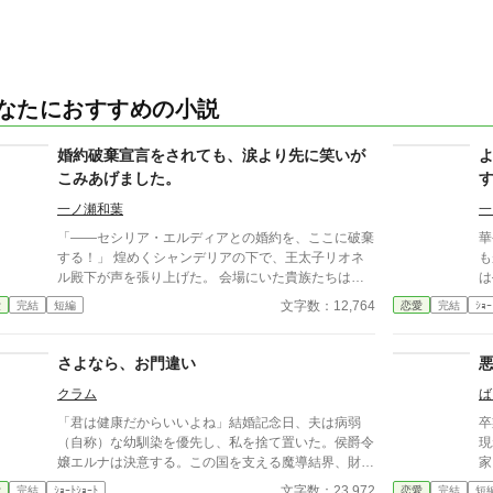
なたにおすすめの小説
婚約破棄宣言をされても、涙より先に笑いが
こみあげました。
一ノ瀬和葉
一
「――セシリア・エルディアとの婚約を、ここに破棄
華
する！」 煌めくシャンデリアの下で、王太子リオネ
も
ル殿下が声を張り上げた。 会場にいた貴族たちは一
は
斉に息を呑み、舞踏の音楽さえ止まる。 ……ああ、
命
文字数：12,764
愛
完結
短編
恋愛
完結
ｼｮｰ
やっと来たか。 婚約破棄。断罪。悪役令嬢への審
す
判。 ここで私は泣き崩れ、殿下に縋りつき、噂通り
の醜態をさらす―― ……はずだったのだろう。周囲
さよなら、お門違い
の期待としては。 だが、残念。 私の胸に込みあげて
クラム
ば
きたのは、涙ではなく、笑いだった。 （だって……
ようやく自由になれるんですもの） その瞬間の私の
「君は健康だからいいよね」結婚記念日、夫は病弱
卒
顔を、誰も「悪役令嬢」とは呼べなかったはずだ。
（自称）な幼馴染を優先し、私を捨て置いた。侯爵令
現
なろう、カクヨム様でも投稿しています。 なろう日
嬢エルナは決意する。この国を支える魔導結界、財政
家
間２０位 ２５０００PV感謝です。 ※ご都合注意。
管理、屋敷の全実務――すべてを投げ出し、私の価値
勝
文字数：23,972
愛
完結
ｼｮｰﾄｼｮｰﾄ
恋愛
完結
短