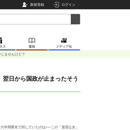
新規登録
ログイン
ネス
書籍
メディア化
存じませんけど？
、翌日から国政が止まったそう
六年間匿名で回していたのは──この「退屈な女」