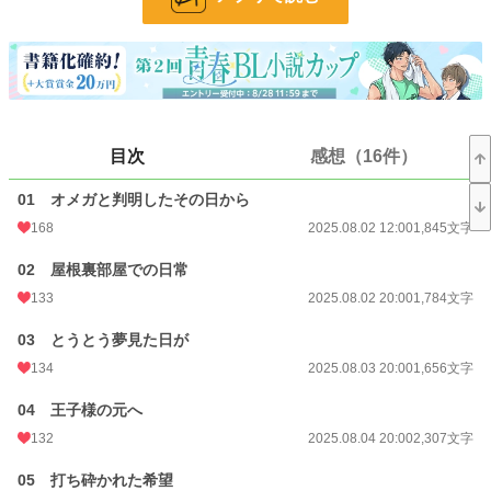
れ、愛され、幸せになるお話です。
溺愛アルファ × 不憫オメガ
※前半は無理やりな描写や暴力的な表現が続きます。苦手な方はご注意ください
※基本的に、毎日20時に更新していきます（変更がある場合はXでお知らせしま
す）
※他サイトにも掲載しています
目次
感想（16件）
小説
7,985 位 / 228,589 件
01 オメガと判明したその日から
168
2025.08.02 12:00
1,845文字
BL
1,605 位 / 31,386 件
02 屋根裏部屋での日常
お気に入り
559
133
2025.08.02 20:00
1,784文字
24h.ポイント
163 pt
03 とうとう夢見た日が
文字数
267,231
134
2025.08.03 20:00
1,656文字
更新日時
2025.12.10 20:00
04 王子様の元へ
初回公開日時
2025.08.02 12:00
132
2025.08.04 20:00
2,307文字
初回完結日時
2025.12.10 20:23
05 打ち砕かれた希望