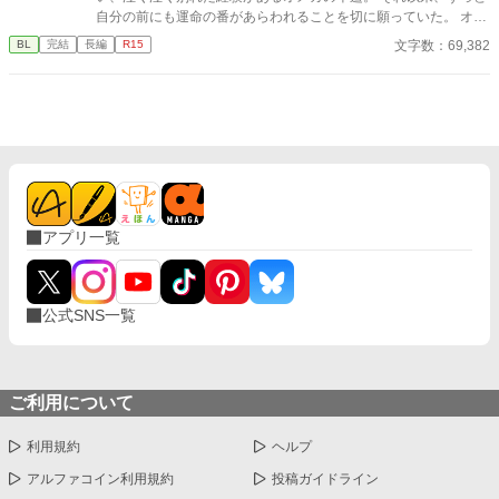
自分の前にも運命の番があらわれることを切に願っていた。 オメ
ガひとりの生活は苦しく、千遥は仕方なく身体を売って稼ぐこと
文字数：69,382
BL
完結
長編
R15
を決心する。 ネットで知り合った相手と待ち合わせ、雑踏の中を
歩いている時、千遥は自分の運命の番を見つけた。 ところが視線
が確かに合ったのに運命の番は千遥を避けるように去っていく。
彼の隣には美しいオメガがいた。 ベータのような平凡な見た目の
オメガが主人公です。 ふんわり現代、ふんわりオメガバース、設
定がふんわりしてます。 完結しました！ありがとうございまし
た。
アプリ一覧
公式SNS一覧
ご利用について
利用規約
ヘルプ
アルファコイン利用規約
投稿ガイドライン