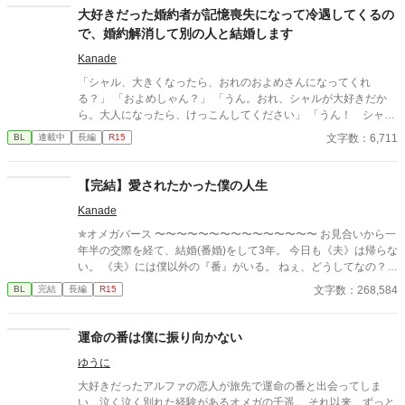
大好きだった婚約者が記憶喪失になって冷遇してくるの
で、婚約解消して別の人と結婚します
Kanade
「シャル、大きくなったら、おれのおよめさんになってくれ
る？」 「およめしゃん？」 「うん。おれ、シャルが大好きだか
ら。大人になったら、けっこんしてください」 「うん！ シャル
もリュシーしゃま、だいしゅき！ およめしゃん、なる！」 ✩
文字数：6,711
BL
連載中
長編
R15
✩ ✩ 幼き日に交わした『約束』。その約束が果たされたの
は、シャーロットが十二歳、リュシオンが十七歳のとき。 それ
から三年。リュシオンが事故により記憶喪失になったことで、全
【完結】愛されたかった僕の人生
てが狂っていく――。 ――――――――――― ✻男しかいな
Kanade
い、αとΩしかいない世界観なので、女性やβといった概念は出て
きません。 ✻独自設定の異世界オメガバースです。 ✻4話までは
✯オメガバース 〜〜〜〜〜〜〜〜〜〜〜〜〜〜〜 お見合いから一
毎日更新。その後は週3話の更新を目指します。執筆しながらの
年半の交際を経て、結婚(番婚)をして3年。 今日も《夫》は帰らな
更新、遅筆なのでゆっくりペースにはなりますが、完結は保証い
い。 《夫》には僕以外の『番』がいる。 ねぇ、どうしてなの？
たします。 ☆8/6 6時更新 HOT女性向けランキング64位！ ありが
一目惚れだって言ったじゃない。 愛してるって言ってくれたじゃ
文字数：268,584
BL
完結
長編
R15
とうございます😊
ないか。 ねぇ、僕はもう要らないの…？ 独りで過ごす『発情期』
は辛いよ…。 ーーーーーーーーーーーーーーーーーーー ✻改稿版
を他サイトにて投稿公開中です。
運命の番は僕に振り向かない
ゆうに
大好きだったアルファの恋人が旅先で運命の番と出会ってしま
い、泣く泣く別れた経験があるオメガの千遥。 それ以来、ずっと