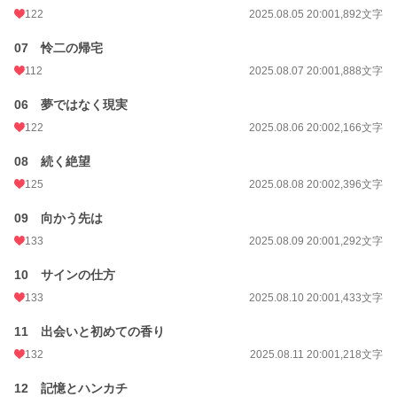
週間ポイント
905 pt (9,677 位)
122
2025.08.05 20:00
1,892文字
月間ポイント
4,687 pt (8,823 位)
07 怜二の帰宅
年間ポイント
364,165 pt (1,541 位)
112
2025.08.07 20:00
1,888文字
累計ポイント
367,896 pt (13,127 位)
06 夢ではなく現実
122
2025.08.06 20:00
2,166文字
08 続く絶望
125
2025.08.08 20:00
2,396文字
09 向かう先は
133
2025.08.09 20:00
1,292文字
10 サインの仕方
133
2025.08.10 20:00
1,433文字
11 出会いと初めての香り
132
2025.08.11 20:00
1,218文字
12 記憶とハンカチ