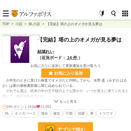
TOP
>
小説
>
BL小説
>
【完結】塔の上のオメガが見る夢は
BL
完結
長編
R18
【完結】塔の上のオメガが見る夢は
結城れい
（近況ボード：
14 件
）
お気に入りに追加して更新通知を受け取ろう
お気に入り追加
小学生のときに受けた検査でオメガだと判明してから、水野 遥（みずの はる
か）は家の屋根裏部屋に閉じ込められている。
それでも遥は、絵本の中の王子様のような誰かが、いつか迎えに来てくれると
信じて、毎日を生きていた。
そんなある日、父から突然「お前に引き取りの話があった。来週、相手の家へ
行ってもらう」と告げられる。
24h.ポイント
163pt
21,591
希望を抱いて向かった先で、遥を待っていたのは――これまで以上の地獄だっ
BL
オメガバース
運命
健気
不憫
溺愛
番
トラウマ
た。
オメガが虐げられる世界で、傷つきながらも懸命に生きてきた遥が、救い出さ
アプリで読む