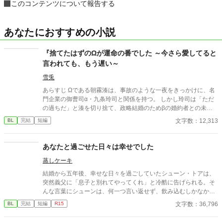
このコンテンツについて報告する
あなたにおすすめの小説
『捨てたはずのΩが運命の番でした ～今さら愛してると
言われても、もう遅い～
雪兎
あらすじ Ωである朝霧湊は、事故のような一夜をきっかけに、名
門企業の御曹司α・九条玲司と関係を持つ。 しかし玲司は「ただ
の過ちだ」と湊を切り捨て、政略結婚のためβの婚約者との未来
を選んだ。 深く傷ついた湊は、彼の前から姿を消す。 数か月後―
文字数：12,313
BL
完結
短編
―。 湊の身体は、これまで誰も知らなかった希少な『遅咲きΩ』
として覚醒する。 その瞬間、玲司は初めて湊こそが運命の番だっ
たと知る。 「戻ってきてくれ」 今さら必死に追いかけてくる玲
あなたと過ごせた日々は幸せでした
司。 だが湊の隣には、自分を支え続けてくれた医師のα・神崎伊
蒸しケーキ
織がいた。 「あなたは俺を捨てたでしょう」 後悔に苦しむα、執
着する第二のα、そして希少Ωを巡る陰謀。 もう二度と傷つきた
結婚から五年後、幸せな日々を過ごしていたシューン・トアは、
くないΩが最後に選ぶ相手とは――。 捨てた側の後悔と執着が加
突然義父に「息子と別れてやってくれ」と冷酷に告げられる。そ
速する、すれ違いオメガバースBL。
んな言葉にシューンは、何一つ言い返せず、飲み込むしかなかっ
た。そして、夫であるアインス・キールに離婚を切り出すが、ア
文字数：36,796
BL
完結
短編
R15
インスがそう簡単にシューンを手離す訳もなく......。