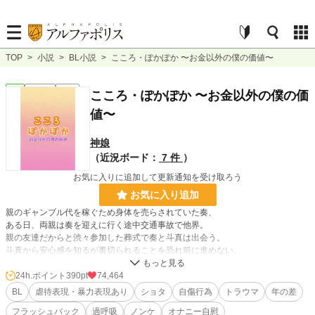
TOP
>
小説
>
BL小説
>
こころ・ぽかぽか 〜お金以外の僕の価値〜
BL
連載中
長編
こころ・ぽかぽか 〜お金以外の僕の価
値〜
神娘
（近況ボード：
7 件
）
お気に入りに追加して更新通知を受け取ろう
お気に入り追加
親のギャンブル代を稼ぐため身体を売らされていた奏、
ある日、両親は奏を迎えに行く途中交通事故で他界。
親の友達だからと渋々参加した葬式で奏と斗真は出会う。
斗真から安心感を知るが裏切られることを恐れ前に進めない。
もどかしいけど支えたい。
そんな恋愛ストーリー。
24h.ポイント
390pt
74,464
BL
虐待表現・暴力表現あり
ショタ
自傷行為
トラウマ
年の差
フラッシュバック
過呼吸
ノンケ
オナニー自慰
登場人物