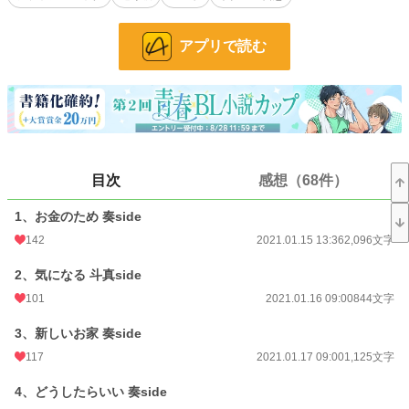
福田 奏(ふくだ かなで) 11歳
アプリで読む
両親がギャンブルにハマり金を稼ぐため毎日身体を売って生活していた。
虐待を受けていた。
対人恐怖症
身長：132ｃｍ
髪は肩にかかるくらいの長さ、色白、目が大きくて女の子に間違えるくらい可愛
い顔立ち。髪と目が少し茶色。
目次
感想（68件）
向井 斗真(むかい とうま)26歳
職業はプログラマー
一人暮らし
1、お金のため 奏side
高２の時、2歳の奏とは会ったことがあったがそれ以降会っていなかった。
142
2021.01.15 13:36
2,096文字
身長：178ｃｍ
細身、髪は短めでダークブラウン。
2、気になる 斗真side
101
2021.01.16 09:00
844文字
小林 透(こばやし とおる)26歳
精神科医
3、新しいお家 奏side
斗真とは高校の時からの友達
117
2021.01.17 09:00
1,125文字
身長：175ｃｍ
4、どうしたらいい 奏side