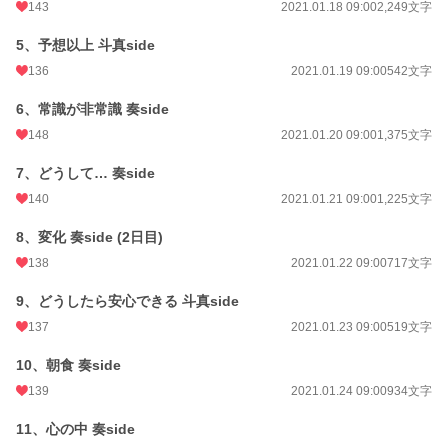
向井 直人(むかい なおと)
143
2021.01.18 09:00
2,249文字
斗真の父
5、予想以上 斗真side
向井 美香(むかい みか)
136
2021.01.19 09:00
542文字
斗真の母
6、常識が非常識 奏side
向井 杏美(むかい あみ)17歳
斗真の妹
148
2021.01.20 09:00
1,375文字
7、どうして… 奏side
登場人物はまだ増える予定です。
その都度紹介していきます。
140
2021.01.21 09:00
1,225文字
8、変化 奏side (2日目)
小説
3,638 位 / 228,850 件
138
2021.01.22 09:00
717文字
BL
732 位 / 31,440 件
9、どうしたら安心できる 斗真side
お気に入り
957
137
2021.01.23 09:00
519文字
24h.ポイント
390 pt
10、朝食 奏side
文字数
569,373
139
2021.01.24 09:00
934文字
更新日時
2026.08.05 09:00
11、心の中 奏side