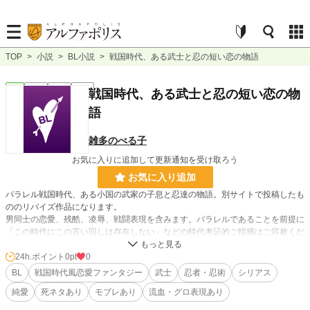
TOP
>
小説
>
BL小説
>
戦国時代、ある武士と忍の短い恋の物語
BL
完結
長編
R18
戦国時代、ある武士と忍の短い恋の物
語
雑多のべる子
お気に入りに追加して更新通知を受け取ろう
お気に入り追加
パラレル戦国時代、ある小国の武家の子息と忍達の物語。別サイトで投稿したも
ののリバイズ作品になります。
男同士の恋愛、残酷、凌辱、戦闘表現を含みます。パラレルであることを前提に
「この時代にこの言い回しは存在しない」などの時代考証的ご指摘はご容赦くだ
さい。
24h.ポイント
0pt
0
BL
戦国時代風恋愛ファンタジー
武士
忍者・忍術
シリアス
小説
228,786 位 / 228,786 件
純愛
死ネタあり
モブレあり
流血・グロ表現あり
BL
31,416 位 / 31,416 件