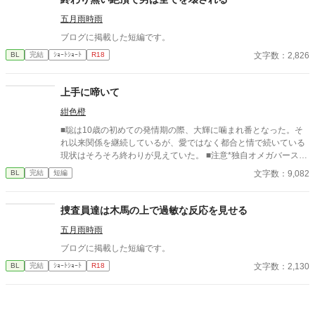
五月雨時雨
ブログに掲載した短編です。
文字数：2,826
BL
完結
ｼｮｰﾄｼｮｰﾄ
R18
上手に啼いて
紺色橙
■聡は10歳の初めての発情期の際、大輝に噛まれ番となった。そ
れ以来関係を継続しているが、愛ではなく都合と情で続いている
現状はそろそろ終わりが見えていた。 ■注意*独自オメガバース設
定。■『それは愛か本能か』と同じ世界設定です。関係は一切な
文字数：9,082
BL
完結
短編
し。
捜査員達は木馬の上で過敏な反応を見せる
五月雨時雨
ブログに掲載した短編です。
文字数：2,130
BL
完結
ｼｮｰﾄｼｮｰﾄ
R18