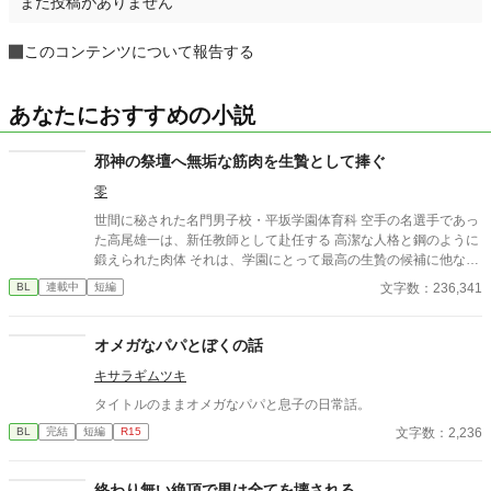
まだ投稿がありません
このコンテンツについて報告する
あなたにおすすめの小説
邪神の祭壇へ無垢な筋肉を生贄として捧ぐ
零
世間に秘された名門男子校・平坂学園体育科 空手の名選手であっ
た高尾雄一は、新任教師として赴任する 高潔な人格と鋼のように
鍛えられた肉体 それは、学園にとって最高の生贄の候補に他なら
なかった 至高の筋肉を持つ、精神を削られ意志をなくした青年を
文字数：236,341
BL
連載中
短編
太古の神に捧げるため、“水”、“風”、“土”の信奉者達が暗躍する 意
志をなくし筋肉の操り人形と化した“デク” 消える教師 山奥の男子
校で繰り広げられるダークファンタジー
オメガなパパとぼくの話
キサラギムツキ
タイトルのままオメガなパパと息子の日常話。
文字数：2,236
BL
完結
短編
R15
終わり無い絶頂で男は全てを壊される