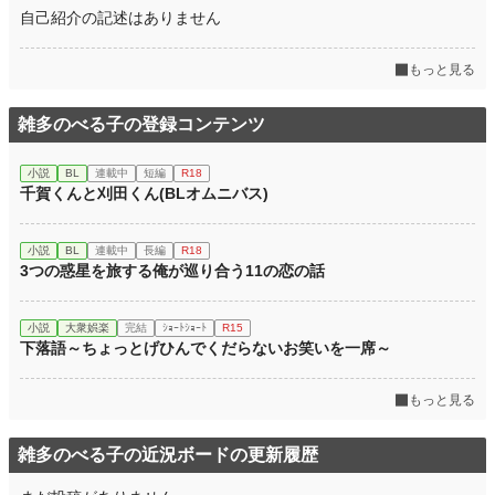
自己紹介の記述はありません
もっと見る
雑多のべる子の登録コンテンツ
小説
BL
連載中
短編
R18
千賀くんと刈田くん(BLオムニバス)
小説
BL
連載中
長編
R18
3つの惑星を旅する俺が巡り合う11の恋の話
小説
大衆娯楽
完結
ｼｮｰﾄｼｮｰﾄ
R15
下落語～ちょっとげひんでくだらないお笑いを一席～
もっと見る
雑多のべる子の近況ボードの更新履歴