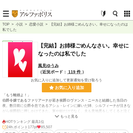
TOP
>
小説
>
恋愛小説
>
【完結】お姉様ごめんなさい。幸せになったのは
私でした
恋愛
完結
短編
【完結】お姉様ごめんなさい。幸せに
なったのは私でした
風見ゆうみ
（近況ボード：
119 件
）
お気に入りに追加して更新通知を受け取ろう
お気に入り追加
「もう離婚よ！」
伯爵令嬢であるファリアーナが若き侯爵ロヴァンス・ニーカと結婚した当日の
夜。数日前に公爵令息であるアシュ・レインに嫁いだ姉、シルフィーナが泣きな
がら侯爵邸に押しかけてきた。舅や姑だけでなく、夫も意地悪をしてくると泣く
姉。
何を言っても夫の元にも実家にも戻らないシルフィーナと暮らしていくうちに心
HOTランキング 最高1位
を奪われていったロヴァンスは、シルフィーナを迎えに来たアシュに、ファリア
24h.ポイント
177pt
85,507
ーナと離婚しシルフィーナを妻にしたいと告げ、アシュもシルフィーナとの離婚