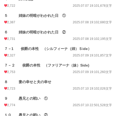
初回完結日時
2025.07.24 22:50
2,722
2025.07.07 19:10
1,678文字
週間ポイント
828 pt (10,314 位)
５ 姉妹の明暗がわかれた日 ①
月間ポイント
5,641 pt (7,623 位)
2,387
2025.07.08 19:10
2,680文字
年間ポイント
188,082 pt (3,325 位)
６ 姉妹の明暗がわかれた日 ②
累計ポイント
2,310,527 pt (2,295 位)
2,731
2025.07.08 19:10
2,195文字
７－1 侯爵の本性 （シルフィーナ（姉）Ｓide）
2,327
2025.07.09 19:10
1,857文字
７－２ 侯爵の本性 （ファリアーナ（妹）Side)
2,753
2025.07.09 19:10
1,260文字
８ 妻の幸せと夫の幸せ
2,723
2025.07.10 19:10
2,026文字
９ 愚兄との戦い ①
2,774
2025.07.10 22:50
1,528文字
１０ 愚兄との戦い ②