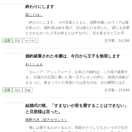
あ事実と言えるだろう。だからルーナは買ってあげた婚約者を返
終わりにします
品することにした。 ※勢いだけでざまぁが書きたかっただけの話
凪ことは。
ざまぁ要素薄め、恋愛要素も薄め
「終わりにします」 その言葉とともに、侯爵令嬢シルヴィアは毒
を飲んだ。 婚約者は妹を選び、父は妹だけを信じた。 誰にも必要
とされなかった人生を終えたはずなのに、目を覚ますと三か月前
へと時間は巻き戻っていた。 もう、誰かに愛されるためだけに生
文字数：14,386
恋愛
完結
ｼｮｰﾄｼｮｰﾄ
きるのはやめよう。 そう決めた彼女は、静かに運命を書き換えて
いく。 これは、一度死んだ少女が、自分自身の人生を取り戻すた
めの物語。
婚約破棄された令嬢は、今日から王子を無視します
わくしょん
「エレノア・アシュフォード。お前との婚約は、この場で破棄す
る」 王城の大広間に響いた第一王子レオンの声に、楽団の演奏が
止まった。 集まっていた貴族たちは息をのみ、次の瞬間にはざわ
めきが広がる。 エレノアはゆっくりと顔を上げた。 目の前では、
文字数：15,849
恋愛
完結
長編
王子が腰に手を回した美しい令嬢――侯爵令嬢セシリアが勝ち誇
ったように微笑んでいる。
結婚式の晩、「すまないが君を愛することはできない」
と旦那様は言った。
雨野六月（旧アカウント）
「俺には愛する人がいるんだ。両親がどうしてもというので仕方