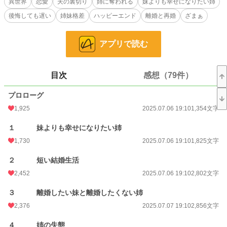
異世界
恋愛
夫の裏切り
姉に奪われる
妹よりも幸せになりたい姉
を受け入れる。
後悔しても遅い
姉妹格差
ハッピーエンド
離婚と再婚
ざまぁ
両親と血の繋がらない兄は姉のシルフィーナだけを可愛がっている。自分が実家
に帰ることを拒むだろうと途方に暮れるファリアーナに、アシュは「行く場所が
ないならうちに来い」と提案する。
アプリで読む
辛い目に遭うのかと思いながらも行き場もないため、レイン家に足を踏み入れた
ファリアーナだったが、屋敷にいる人間は、みなファリアーナに優しい。聞いて
いた話と違った理由は、シルフィーナの自分勝手な性格のせいだった。
心を通わせていくファリアーナとアシュ。その頃、ロヴァンスとシルフィーナは
目次
感想（79件）
お互いの本性を知り、離婚したことを悔やみ始めていた――
プロローグ
小説
7,574 位 / 228,585 件
1,925
2025.07.06 19:10
1,354文字
恋愛
3,419 位 / 66,313 件
１ 妹よりも幸せになりたい姉
お気に入り
3,635
1,730
2025.07.06 19:10
1,825文字
24h.ポイント
177 pt
２ 短い結婚生活
2,452
2025.07.06 19:10
2,802文字
文字数
62,738
更新日時
2025.07.24 22:49
３ 離婚したい妹と離婚したくない姉
2,376
2025.07.07 19:10
2,856文字
初回公開日時
2025.07.06 19:10
４ 姉の失態