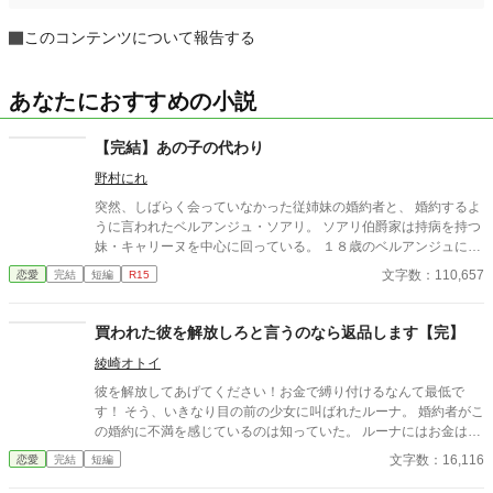
このコンテンツについて報告する
あなたにおすすめの小説
【完結】あの子の代わり
野村にれ
突然、しばらく会っていなかった従姉妹の婚約者と、 婚約するよ
うに言われたベルアンジュ・ソアリ。 ソアリ伯爵家は持病を持つ
妹・キャリーヌを中心に回っている。 １８歳のベルアンジュに婚
約者がいないのも、 キャリーヌにいないからという理由だった
文字数：110,657
恋愛
完結
短編
R15
が、 今回は両親も断ることが出来なかった。 この婚約でベルアン
ジュの人生は回り始める。
買われた彼を解放しろと言うのなら返品します【完】
綾崎オトイ
彼を解放してあげてください！お金で縛り付けるなんて最低で
す！ そう、いきなり目の前の少女に叫ばれたルーナ。 婚約者がこ
の婚約に不満を感じているのは知っていた。 ルーナにはお金はあ
るが、婚約者への愛は無い。 その名前だけで黄金と同価値と言わ
文字数：16,116
恋愛
完結
短編
れるほどのルーナの家との繋がりを切ってでも愛を選びたいと言
うのなら、別に構わなかった。 彼をお金で買ったというのは、ま