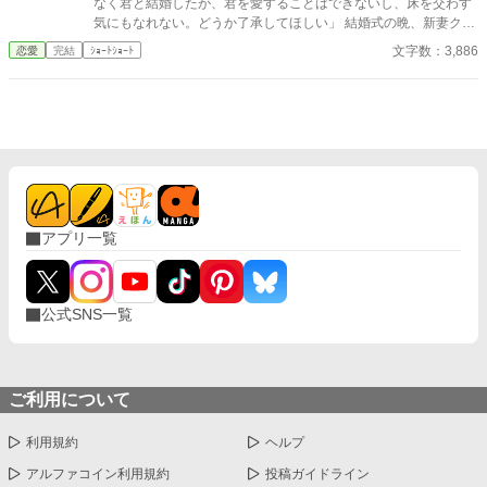
なく君と結婚したが、君を愛することはできないし、床を交わす
気にもなれない。どうか了承してほしい」 結婚式の晩、新妻クロ
エが夫ロバートから要求されたのは、お飾りの妻になることだっ
文字数：3,886
恋愛
完結
ｼｮｰﾄｼｮｰﾄ
た。 「君さえ黙っていれば、なにもかも丸くおさまる」と諭され
て、クロエはそれを受け入れる。そして――
アプリ一覧
公式SNS一覧
ご利用について
利用規約
ヘルプ
アルファコイン利用規約
投稿ガイドライン