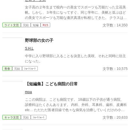
女子高の２年生まで校内一の美女でスポーツも万能だった立花美
帆。しかし、３年生になってすぐ、同じ学年に、美帆と並ぶほど
の美女でスポーツも万能な逢沢真凛が転校してきた。 クラスは、
隣りだったが、春のスポーツ大会と夏の水泳大会でライバル関係
文字数：14,350
ライト文芸
完結
短編
R15
が芽生える。 それに加えて、美帆と真凛は、隣りの男子校の俊介
に恋をし、どちらが俊介と付き合えるかを競う恋敵でもあった。
そして、秋の体育祭では、美帆と真凛が走り高跳びや100メート
野球部の女の子
ル走、騎馬戦で対決！ その結果、放課後の体育館で一騎討ちをす
S.H.L
ることに。
中学に入り野球部に入ることを決意した美咲、それと同時に坊主
になった。
文字数：10,575
青春
完結
ｼｮｰﾄｼｮｰﾄ
【短編集】こども病院の日常
moa
ここの病院は、こども病院です。 18歳以下の子供が通う病院、
診療科はたくさんあります。 内科、外科、耳鼻科、歯科、皮膚科
etc… ただただ医者目線で色々な病気を治療していくだけの小説
です。 恋愛要素などは一切ありません。 密着病院24時！的な感
文字数：20,633
キャラ文芸
完結
ｼｮｰﾄｼｮｰﾄ
じです。 人物像などは表記していない為、読者様のご想像にお任
せします。 ※泣く表現、痛い表現など嫌いな方は読むのをお控え