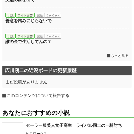
小説
ライト文芸
完結
ｼｮｰﾄｼｮｰﾄ
善意を踏みにじらないで
小説
ライト文芸
完結
ｼｮｰﾄｼｮｰﾄ
誰の金で生活してんの？
もっと見る
広川朔二の近況ボードの更新履歴
まだ投稿がありません
このコンテンツについて報告する
あなたにおすすめの小説
セーラー服美人女子高生 ライバル同士の一騎討ち
ヒロワークス