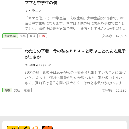
ください。 歯科以外の医療知識はそこまで詳しくないのですみま
ママと中学生の僕
せんがご了承ください。
キムラエス
「ママと僕」は、中学生編、高校生編、大学生編の3部作で、本
編は中学生編になります。ママは子供の時に両親を事故で亡くし
ており、結婚後に夫を病気で失い、身内として残された僕に精神
的に依存をするようになる。幼少期の「僕」はそのママの依存が
文字数：42,816
大衆娯楽
完結
長編
R15
嬉しく、素敵なママに甘える閉鎖的な生活を当たり前のことと考
える。成長し、性に目覚め始めた中学生の「僕」は自分の性もマ
マとの日常の中で処理すべきものと疑わず、ママも戸惑いながら
わたしの下着 母の私をＢＢＡ～と呼ぶことのある息子
もママに甘える「僕」に満足する。ママも僕もそうした行為が少
がまさか．．．
なからず社会規範に反していることは理解しているが、ママとの
甘美な繋がりは解消できずに戸惑いながらも続く「ママと中学生
MisakiNonagase
の僕」の営みを描いてみました。
39才の母・真知子は息子が私の下着を持ち出していることに気づ
いた。 ネットで同様の事象がないか調べると、案外多いようだ。
さて、真知子は息子を問い詰める？ それとも気づかないふりを
続けてあげるか？ そのほかに外伝も綴りました。
文字数：11,293
青春
完結
短編