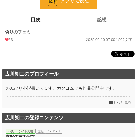
アプリで読む
24h.ポイント
56 pt
文字数
4,562
目次
感想
更新日時
2025.06.10 07:00
偽りのフェミ
初回公開日時
2025.06.10 07:00
23
2025.06.10 07:00
4,562文字
初回完結日時
2025.06.10 07:00
週間ポイント
338 pt (18,601 位)
月間ポイント
1,378 pt (19,992 位)
広川朔二のプロフィール
年間ポイント
16,585 pt (22,788 位)
のんびり小説書いてます。カクヨムでも作品公開中です。
累計ポイント
24,400 pt (64,684 位)
もっと見る
広川朔二の登録コンテンツ
小説
ライト文芸
完結
ｼｮｰﾄｼｮｰﾄ
支配の家を出て