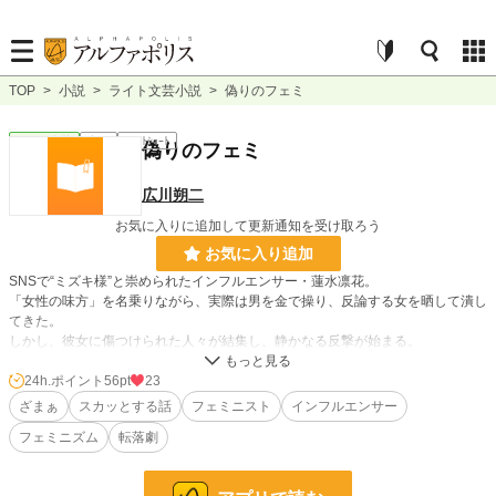
TOP
>
小説
>
ライト文芸小説
>
偽りのフェミ
ライト文芸
完結
ｼｮｰﾄｼｮｰﾄ
偽りのフェミ
広川朔二
お気に入りに追加して更新通知を受け取ろう
お気に入り追加
SNSで“ミズキ様”と崇められたインフルエンサー・蓮水凛花。
「女性の味方」を名乗りながら、実際は男を金で操り、反論する女を晒して潰し
てきた。
しかし、彼女に傷つけられた人々が結集し、静かなる反撃が始まる。
24h.ポイント
56pt
23
小説
15,387 位 / 228,846 件
ざまぁ
スカッとする話
フェミニスト
インフルエンサー
ライト文芸
200 位 / 9,587 件
フェミニズム
転落劇
お気に入り
2