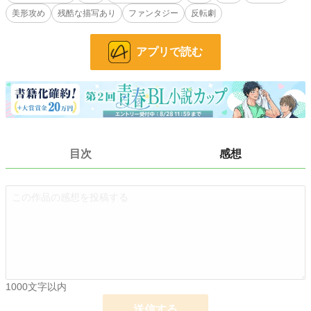
ただの変態悪魔に成り下がる。
美形攻め
残酷な描写あり
ファンタジー
反転劇
そして、ミカエルは事あるごとに「命を大事にしろ」と言う。
アプリで読む
「死んだら私がお前を殺す」
与えられる毒に抗いながら、あったはずの「時間」がなくなっていることを、
俺は気づいていく。
ミカエルは、何を求めて、何を請うているのか。
俺は身を持って知ることになる。
目次
感想
※は描写ありです。
小説
228,629 位 / 228,629 件
1000文字以内
BL
31,395 位 / 31,395 件
送信する