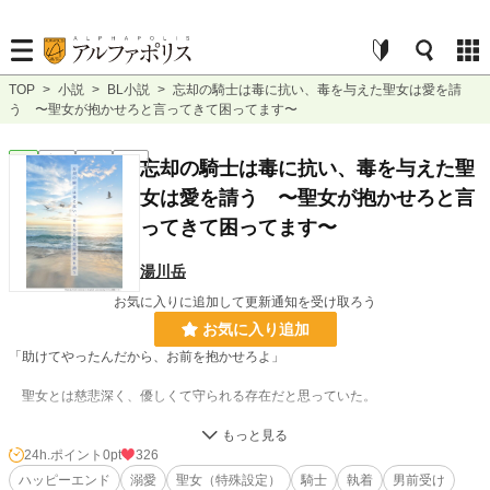
TOP
>
小説
>
BL小説
>
忘却の騎士は毒に抗い、毒を与えた聖女は愛を請
う 〜聖女が抱かせろと言ってきて困ってます〜
BL
完結
長編
R18
忘却の騎士は毒に抗い、毒を与えた聖
女は愛を請う 〜聖女が抱かせろと言
ってきて困ってます〜
湯川岳
お気に入りに追加して更新通知を受け取ろう
お気に入り追加
「助けてやったんだから、お前を抱かせろよ」
聖女とは慈悲深く、優しくて守られる存在だと思っていた。
「怪我したら犯すからな」
24h.ポイント
0pt
326
他の奴らの前では聖女らしく無垢な優しい笑顔を振り撒くくせに、俺の前だと
ハッピーエンド
溺愛
聖女（特殊設定）
騎士
執着
男前受け