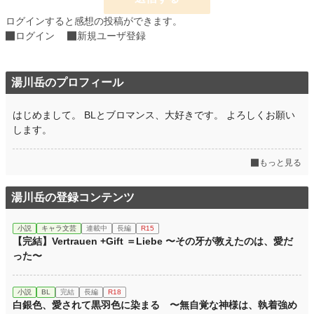
お気に入り
24
ログインすると感想の投稿ができます。
24h.ポイント
0 pt
ログイン
新規ユーザ登録
文字数
128,510
湯川岳のプロフィール
更新日時
2026.04.17 19:30
初回公開日時
2026.03.08 06:33
はじめまして。 BLとブロマンス、大好きです。 よろしくお願い
します。
初回完結日時
2026.04.17 19:37
週間ポイント
119 pt (31,906 位)
もっと見る
月間ポイント
643 pt (30,728 位)
湯川岳の登録コンテンツ
年間ポイント
13,385 pt (26,178 位)
累計ポイント
13,406 pt (85,419 位)
小説
キャラ文芸
連載中
長編
R15
【完結】Vertrauen +Gift ＝Liebe 〜その牙が教えたのは、愛だ
った〜
小説
BL
完結
長編
R18
白銀色、愛されて黒羽色に染まる 〜無自覚な神様は、執着強め