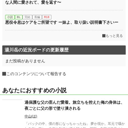
な人間に愛されて、愛を返す〜
小説
BL
完結
長編
R18
悪役令息はケアをご所望です ー妹よ、取り扱い説明書下さいー
もっと見る
湯川岳の近況ボードの更新履歴
まだ投稿がありません
このコンテンツについて報告する
あなたにおすすめの小説
過保護な父の歪んだ愛着。旅立ちを控えた俺の身体は、
夜ごとに父の形で塗り潰される
中山(ほ)
「パックの中、僕の形になっちゃったね」 夢か現か。耳元で囁か