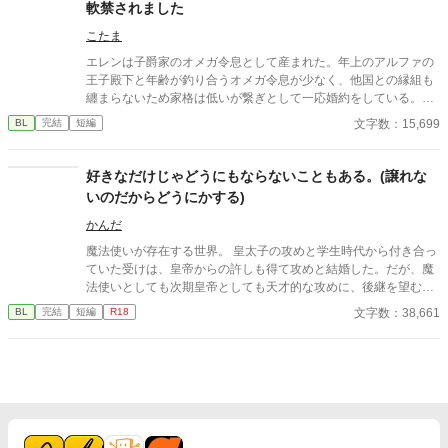
軟禁されました
こたま
エレンは子爵家のオメガ令息として産まれた。年上のアルファの
王子殿下と年齢が釣り合うオメガ令息が少なく、他国との縁組も
纏まらないため家格は低いが繋ぎとして一応婚約をしている。王
子のことは兄のように慕っており、初恋の人ではあるけれど、契
文字数：15,699
BL
完結
短編
約終了時期か王子に想い人が現れた時には解消されるものと考え
ていた。ところが婚約解消時期の直前に王子宮に軟禁された。結
婚を承諾するまでここから出さないと王子から溢れるほどの愛を
好きなだけじゃどうにもならないこともある。(譲れな
与えられる。ハッピーエンドオメガバースBLです。
いのだからどうにかする)
かんだ
魔法使いが存在する世界。 皇太子の攻めと学生時代から付き合っ
ていた受けは、皇帝からの許しも得て攻めと結婚した。だが、魔
法使いとしても次期皇帝としても天才的な攻めに、後継を望む周
囲は多い。 好きなだけではどうにもならないと理解している受け
文字数：38,661
BL
完結
短編
R18
は、攻めに後継を作ることを進言するしかなく…。