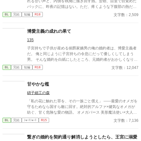
れる甘い声と、内側を執拗に掻き回す熱。翌朝、自室で目覚めた
パックに、昨夜の記憶はない。ただ、疼くような下腹部の熱だけ
が残っていた。 相談しようと向かった相手こそが、自分を侵食し
文字数：2,509
BL
完結
短編
R18
ている張本人だとも知らずに、パックは父の部屋の扉を開く。 こ
のお話はムーンライトでも投稿してます〜
博愛主義の成れの果て
135
子宮持ちで子供が産める侯爵家嫡男の俺の婚約者は、博愛主義者
だ。 俺と同じように子宮持ちの令息にだって優しくしてしまう
男。 そんな婚約を白紙にしたところ、元婚約者がおかしくなりは
じめた……。
文字数：12,047
BL
完結
短編
R18
甘やかな檻
硝子細工の森
「私の花に触れた罪を、その一族ごと償え」 ――最愛のオメガを
守るためなら国すら敵に回す。絶対的アルファ×健気なオメガが
紡ぐ、甘く危険な愛の物語。 オメガバース 美形魔法使い×大人し
い異世界転移者元司書 魔法世界×獣人世界
文字数：7,136
BL
完結
ｼｮｰﾄｼｮｰﾄ
R15
繋ぎの婚約を契約通り解消しようとしたら、王宮に溺愛