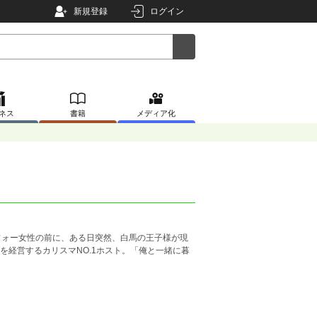
新規登録
ログイン
ネス
書籍
メディア化
フォー女性の前に、ある日突然、白馬の王子様が現
を経営するカリスマNO.1ホスト。「俺と一緒に暮