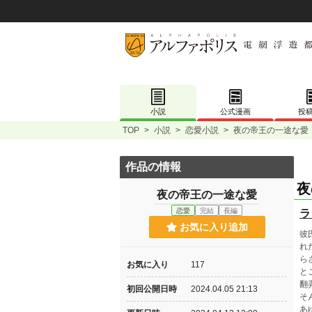
小説
公式漫画
投
TOP
>
小説
>
恋愛小説
>
夜の帝王の一途な愛
作品の情報
夜
夜の帝王の一途な愛
恋愛
完結
長編
ラ
お気に入り追加
彼
れ
ら
お気に入り
117
と
翻
初回公開日時
2024.04.05 21:13
そ
あ