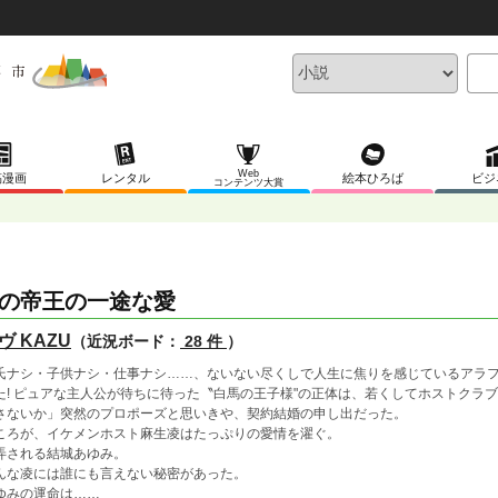
Web
稿漫画
レンタル
絵本ひろば
ビジ
コンテンツ大賞
の帝王の一途な愛
ヴ KAZU
（近況ボード：
28 件
）
氏ナシ・子供ナシ・仕事ナシ……、ないない尽くしで人生に焦りを感じているアラ
た! ピュアな主人公が待ちに待った〝白馬の王子様"の正体は、若くしてホストクラブ
さないか」突然のプロポーズと思いきや、契約結婚の申し出だった。
ころが、イケメンホスト麻生凌はたっぷりの愛情を濯ぐ。
弄される結城あゆみ。
んな凌には誰にも言えない秘密があった。
ゆみの運命は……