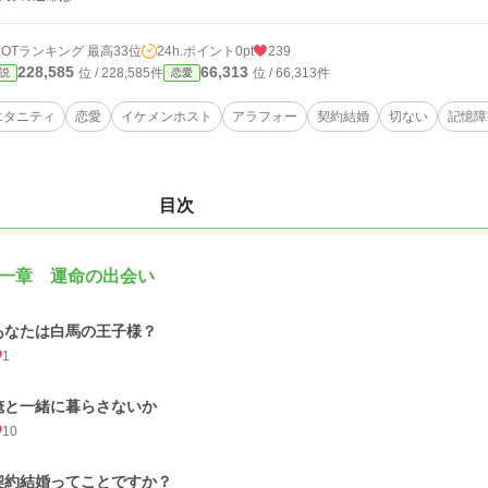
HOTランキング 最高33位
24h.ポイント
0pt
239
228,585
66,313
位 / 228,585件
位 / 66,313件
説
恋愛
エタニティ
恋愛
イケメンホスト
アラフォー
契約結婚
切ない
記憶障
目次
一章 運命の出会い
あなたは白馬の王子様？
1
俺と一緒に暮らさないか
10
契約結婚ってことですか？