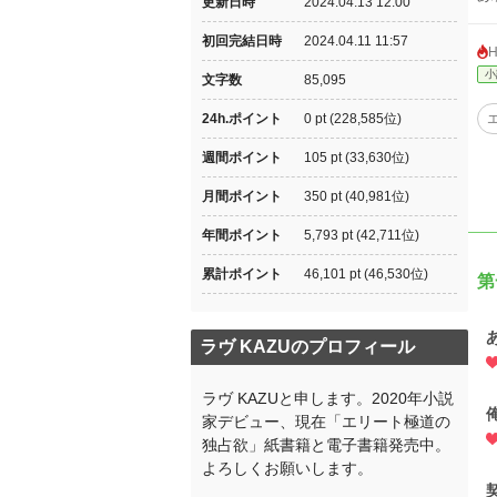
更新日時
2024.04.13 12:00
初回完結日時
2024.04.11 11:57
小
文字数
85,095
24h.ポイント
0 pt (228,585位)
週間ポイント
105 pt (33,630位)
月間ポイント
350 pt (40,981位)
年間ポイント
5,793 pt (42,711位)
累計ポイント
46,101 pt (46,530位)
第
ラヴ KAZUのプロフィール
ラヴ KAZUと申します。2020年小説
家デビュー、現在「エリート極道の
独占欲」紙書籍と電子書籍発売中。
よろしくお願いします。