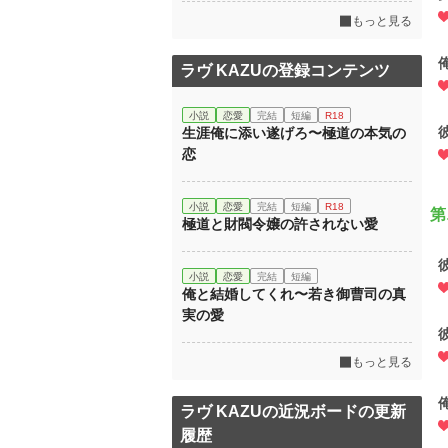
もっと見る
ラヴ KAZUの登録コンテンツ
小説
恋愛
完結
短編
R18
生涯俺に添い遂げろ〜極道の本気の
恋
小説
恋愛
完結
短編
R18
第
極道と財閥令嬢の許されない愛
小説
恋愛
完結
短編
俺と結婚してくれ〜若き御曹司の真
実の愛
もっと見る
ラヴ KAZUの近況ボードの更新
履歴