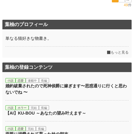
49
件
葉柚のプロフィール
単なる猫好きな物書き。
もっと見る
葉柚の登録コンテンツ
小説
恋愛
連載中
長編
婚約破棄されたので死神侯爵に嫁ぎます〜思惑通りに行くと思わ
ないでね 〜
小説
ホラー
完結
長編
【AI】KU-BOU ～あなたの望み叶えます～
小説
恋愛
完結
長編