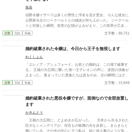
魚谷
伯爵令嬢イザベラは多くの男性と浮名を流す悪女。 そんな彼女に
公爵家当主のジークベルトとの縁談が持ち上がった。 ジークベル
トと対面した瞬間、前世の記憶がよみがえり、この世界が乙女ゲ
ームであることを自覚する。 イザベラは、主要攻略キャラのジー
文字数：88,751
恋愛
完結
長編
クベルトの裏の顔を知ってしまったがために、冒頭で殺されてし
まうモブキャラ。 ゲーム知識を頼りに、どうにか冒頭死を回避し
たイザベラは最弱魔法と言われる付与魔法と前世の知識を頼りに
婚約破棄された令嬢は、今日から王子を無視します
便利グッズを発明し、離婚にそなえて資金を確保する。 いよいよ
わくしょん
ジークベルトが、乙女ゲームのヒロインと出会う。 離婚を切り出
されることを待っていたイザベラだったが、ジークベルトは平然
「エレノア・アシュフォード。お前との婚約は、この場で破棄す
としていて。 「どうして俺がお前以外の女を愛さなければならな
る」 王城の大広間に響いた第一王子レオンの声に、楽団の演奏が
いんだ？」 予想外の溺愛が始まってしまう！ （世界の平和のため
止まった。 集まっていた貴族たちは息をのみ、次の瞬間にはざわ
にも）ヒロインに惚れてください、公爵様！！
めきが広がる。 エレノアはゆっくりと顔を上げた。 目の前では、
文字数：15,849
恋愛
完結
長編
王子が腰に手を回した美しい令嬢――侯爵令嬢セシリアが勝ち誇
ったように微笑んでいる。
婚約破棄された悪役令嬢ですが、面倒なので全部放置し
ます
かきんとう
王都の大広間に、どよめきが広がった。 天井から吊るされた
巨大なシャンデリアが、何百もの蝋燭の光を反射し、きらきらと
輝いている。その光の中心に立つ私は、妙に他人事のような気分