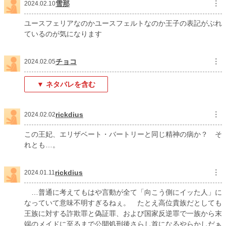
雪那
︙
2024.02.10
ユースフェリアなのかユースフェルトなのか王子の表記がぶれ
ているのが気になります
チョコ
︙
2024.02.05
▼ ネタバレを含む
rickdius
︙
2024.02.02
この王妃、エリザベート・バートリーと同じ精神の病か？ そ
れとも…。
rickdius
︙
2024.01.11
…普通に考えてもはや言動が全て「向こう側にイッた人」に
なっていて意味不明すぎるねぇ。 たとえ高位貴族だとしても
王族に対する詐欺罪と偽証罪、および国家反逆罪で一族から末
端のメイドに至るまで公開処刑後さらし首になるやらかしだぁ