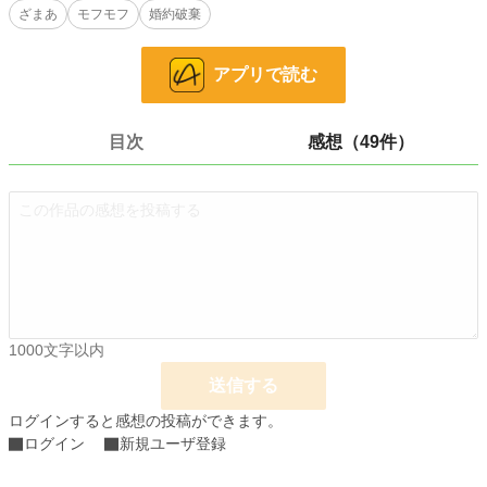
ざまあ
モフモフ
婚約破棄
小説
23,007 位 / 228,961 件
恋愛
10,090 位 / 66,393 件
アプリで読む
お気に入り
2,336
24h.ポイント
28 pt
目次
感想（49件）
文字数
99,143
更新日時
2024.04.30 16:32
初回公開日時
2023.09.30 13:46
初回完結日時
2024.04.30 16:33
週間ポイント
238 pt (22,299 位)
1000文字以内
月間ポイント
1,328 pt (20,430 位)
送信する
年間ポイント
74,322 pt (7,671 位)
ログインすると感想の投稿ができます。
ログイン
新規ユーザ登録
累計ポイント
2,107,670 pt (2,590 位)