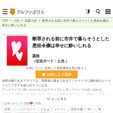
TOP
>
小説
>
恋愛小説
>
断罪される前に市井で暮らそうとした悪役令嬢は
幸せに酔いしれる
恋愛
完結
長編
断罪される前に市井で暮らそうとした
悪役令嬢は幸せに酔いしれる
葉柚
（近況ボード：
5 件
）
お気に入りに追加して更新通知を受け取ろう
お気に入り追加
侯爵令嬢であるアマリアは、男爵家の養女であるアンナライラに婚約者のユース
フェリア王子を盗られそうになる。
アンナライラに呪いをかけたのはアマリアだと言いアマリアを追い詰める。
アマリアは断罪される前に市井に溶け込み侯爵令嬢ではなく一市民として生きよ
うとする。
市井ではどこかの王子が呪いにより猫になってしまったという噂がまことしやか
24h.ポイント
28pt
7,435
に流れており……。
恋愛
ハッピーエンド
ざまぁ
イケメン
悪役令嬢
呪い
猫