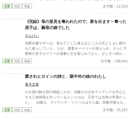
で、その場の空気を眺めていた。 「エレノア・フォン・リーベル
文字数：12,323
恋愛
完結
長編
ト！ 私は貴様との婚約をここに破棄する！」 高らかに宣言し
たのは、第一王子であり私の婚約者でもあったアルベルト殿下だ
った。 周囲の貴族たちが一斉に息を呑み、次の瞬間には小声の
《完結》母の形見を奪われたので、家を出ます～奪った
ざわめきが連鎖のように広がっていく。 ――ああ、ついに来た
庶子は、義母の娘でした
のね。
さんけい
伯爵令嬢マギーは、母を亡くした後も父と二人の兄とともに穏や
かに暮らしていた。 だが、後妻オードリーが迎えられ、さらに子
爵家の庶子ロズリーが屋敷に引き取られてから、少しずつ何かが
変わっていく。 「ロズリーは可哀想なのだから」 「マギーには、
文字数：198,643
恋愛
完結
長編
ほかにもあるのだから」 そう言われるたび、マギーの場所は屋敷
の中から削られていった。 父は見ていない。長兄ウィリアムはロ
ズリーを庇うばかり。 このままでは家族を憎んでしまう。 そう思
愛されヒロインの姉と、眼中外の妹のわたし
ったマギーは、王都の大学にいる次兄サミュエルを頼って屋敷を
香月文香
出る。 が、王都でサミュエルとその友人ルーカスの助けを借りて
調べ始めると、ロズリーが伯爵家へ来た理由も、子爵家を襲った
わが国の騎士団の精鋭二人が、治癒士の少女マリアンテを中心と
事故も、ただの偶然ではなかったことが見えてくる。 ロズリーは
する三角関係を作っているというのは、王宮では当然の常識だっ
本当に何も知らなかったのか。 オードリーはなぜ、娘を伯爵家へ
た。 治癒士、マリアンテ・リリベルは十八歳。容貌可憐な心優
入れようとしたのか。 そして、マギーから奪われたものは、本当
しい少女で、いつもにこやかな笑顔で周囲を癒す人気者。 そん
文字数：25,187
恋愛
完結
短編
に「少し譲れば済むもの」だったのか。 奪われた居場所と母の形
な彼女を巡る男はヨシュア・カレンデュラとハル・シオニア。
見を取り戻すため、マギーはもう一度、自分の言葉で向き合うこ
二人とも騎士団の「双璧」と呼ばれる優秀な騎士で、ヨシュアは
とにする。 ※初日以外は12時と22時の更新となります。 全49
堅物、ハルは軽薄と気質は真逆だったが、女の好みは同じだっ
話。番外編9話です。 ※本作は生成AIによる文章案をもとに、作
た。 これは見目麗しい男女の三角関係の物語――ではなく。