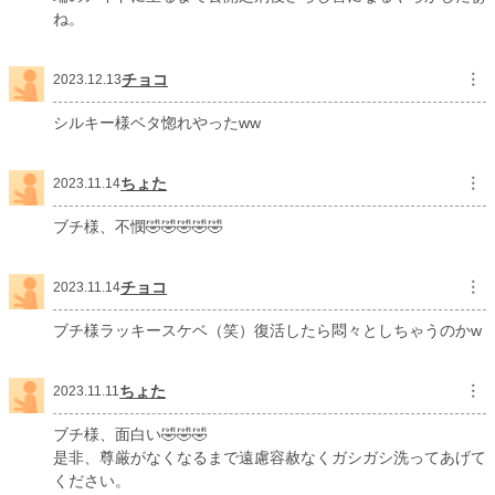
ね。
チョコ
︙
2023.12.13
シルキー様ベタ惚れやったww
ちょた
︙
2023.11.14
ブチ様、不憫🤣🤣🤣🤣🤣
チョコ
︙
2023.11.14
ブチ様ラッキースケベ（笑）復活したら悶々としちゃうのかw
ちょた
︙
2023.11.11
ブチ様、面白い🤣🤣🤣
是非、尊厳がなくなるまで遠慮容赦なくガシガシ洗ってあげて
ください。