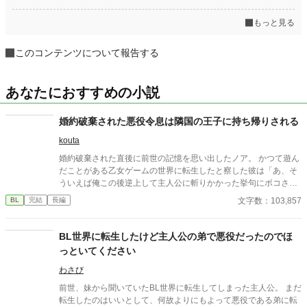
もっと見る
このコンテンツについて報告する
あなたにおすすめの小説
婚約破棄された悪役令息は隣国の王子に持ち帰りされる
kouta
婚約破棄された直後に前世の記憶を思い出したノア。 かつて遊ん
だことがある乙女ゲームの世界に転生したと察した彼は「あ、そ
ういえば俺この後逆上して主人公に斬りかかった挙句にボコされ
て処刑されるんだったわ」と自分の運命を思い出す。 そしてメン
文字数：103,857
BL
完結
長編
タルがアラフォーとなった彼には最早婚約者は顔が良いだけの二
股クズにしか見えず、あっさりと婚約破棄を快諾する。 「まぁ言
うてこの年で婚約破棄されたとなると独身確定か……いっそのこ
BL世界に転生したけど主人公の弟で悪役だったのでほ
と出家して、転生者らしくギルドなんか登録しちゃって俺TUEE
っといてください
E！でもやってみっか！」とポジティブに自分の身の振り方を考
えていたノアだったが、それまでまるで接点のなかったキラキラ
わさび
イケメンがグイグイ攻めてきて……「あれ？ もしかして俺口説
前世、妹から聞いていたBL世界に転生してしまった主人公。 まだ
かれてます？」 おまけに婚約破棄したはずの二股男もなんかやた
転生したのはいいとして、何故よりにもよって悪役である弟に転
らと絡んでくるんですが……俺の冒険者ライフはいつ始まるんで