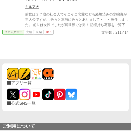
ず、何故かノアを追ってきたらしい王子サミュエルに捕まってし
キルア犬
まう。 ◇拙作「僕が勇者に殺された件。」に出てきたノアの話で
すが、一応単体でも読めます。 ◇テキトー設定。細かいツッコミ
前世は２７歳の社会人でそこそこ恋愛なども経験済みの水嶋海が
はご容赦ください。見切り発車なので不定期更新となります。
主人公ですが… 色々と本当に色々とありまして・・・ 転生しまし
た。 前世は女性でしたが異世界では男！ 記憶持ち葛藤をご覧下さ
い。 作者は初投稿で理系人間ですので誤字脱字には寛容頂きたい
文字数：211,414
ファンタジー
完結
長編
R15
とお願いします。
アプリ一覧
公式SNS一覧
ご利用について