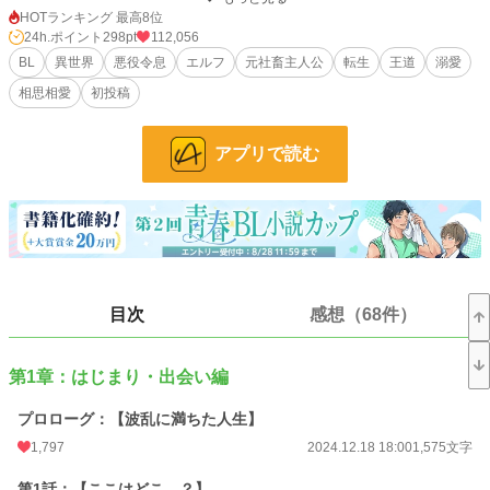
HOTランキング 最高8位
【王国至宝のエルフ様×元社畜のお疲れ悪役令息】
24h.ポイント
298pt
112,056
BL
異世界
悪役令息
エルフ
元社畜主人公
転生
王道
溺愛
▼不定期連載となりました。
相思相愛
初投稿
▼この作品と出会ってくださり、ありがとうございます！初投稿になります、ど
うか温かい目で見守っていただけますと幸いです。
アプリで読む
▼こちらの作品はムーンライトノベルズ様にも投稿しております。
小説
4,481 位 / 228,618 件
BL
944 位 / 31,392 件
お気に入り
3,708
目次
感想（68件）
24h.ポイント
298 pt
文字数
181,930
第1章：はじまり・出会い編
更新日時
2026.02.07 11:30
プロローグ：【波乱に満ちた人生】
初回公開日時
2024.12.18 18:00
1,797
2024.12.18 18:00
1,575文字
週間ポイント
1,836 pt (5,255 位)
第1話：【ここはどこ…？】