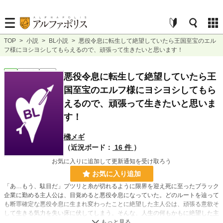
TOP
>
小説
>
BL小説
>
悪役令息に転生して絶望していたら王国至宝のエル
フ様にヨシヨシしてもらえるので、頑張って生きたいと思います！
BL
連載中
長編
悪役令息に転生して絶望していたら王
国至宝のエルフ様にヨシヨシしてもら
えるので、頑張って生きたいと思いま
す！
梻メギ
（近況ボード：
16 件
）
お気に入りに追加して更新通知を受け取ろう
お気に入り追加
「あ…もう、駄目だ」プツリと糸が切れるように限界を迎え死に至ったブラック
企業に勤める主人公は、目覚めると悪役令息になっていた。どのルートを辿って
も断罪確定な悪役令息に生まれ変わったことに絶望した主人公は、頑張る意欲そ
して生きる気力を失い床に伏してしまう。そんな、人生の何もかもに絶望した主
人公の元へ王国お抱えのエルフ様がやってきて───！？