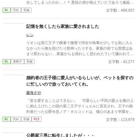
生してしまったのか…！？ 悪役の弟が抱えていたであろう嫉妬に
すか？？（※始まりません）
抗いつつ転生生活を過ごす物語。
文字数：489,057
BL
完結
長編
記憶を無くしたら家族に愛されました
レン
リオンは第三王子で横暴で傲慢で侍女や執事が少しでも気に入ら
なかったら物を投げたり怒鳴ったりする。家族の前でも態度はあ
まり変わらない… 家族からも煩わしく思われたていて嫌われてい
た… そんなある日階段から落ちて意識をなくした…数日後目を覚
文字数：42,277
BL
連載中
長編
ましたらリオンの様子がいつもと違くて…
婚約者の王子様に愛人がいるらしいが、ペットを探すの
に忙しいので放っておいてくれ。
藤海さや
「君を愛することはできない」 可愛らしい平民の愛人を膝の上
に抱え上げたこの国の第二王子サミュエルに宣言され、王子の婚
約者だった公爵令息ノア・オルコットは、傷心のあまり学園を飛
び出してしまった……というのが学園の生徒たちの認識である。
文字数：113,979
BL
完結
長編
R15
だがノアの本当の目的は、行方不明の自分のペット（魔王の側
近だったらしい）の捜索だった。通りすがりの魔族に道を尋ねて
目的地へ向かう途中、ノアは完璧な変装をしていたにも関わら
公爵家三男に転生しましたが・・・