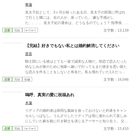
華蓮
皇太子妃として、3ヶ月が経ったある日、皇太子の部屋に呼ばれ
て行くと隣には、女の人が、座っていた。 嫌な予感がし
た、、、、 皇太子妃の運命は、どうなるのでしょう？ 指導係、教
育係編Part1
文字数：13,139
恋愛
完結
ｼｮｰﾄｼｮｰﾄ
【完結】好きでもない私とは婚約解消してください
里音
騎士団にいる彼はとても一途で誠実な人物だ。初恋で恋人だった
幼なじみが家のために他家へ嫁いで行ってもまだ彼女を思い新た
な恋人を作ることをしないと有名だ。私も憧れていた1人だっ
た。 そんな彼との婚約が成立した。それは彼の行動で私が傷を負
文字数：16,046
恋愛
完結
短編
ったからだ。傷は残らないのに責任感からの婚約ではあるが、彼
はプロポーズをしてくれた。その瞬間憧れが好きになっていた。
婚約して6ヶ月、接点のほとんどない2人だが少しずつ距離も縮ま
嗚呼、真実の愛に祝福あれ
り幸せな日々を送っていた。と思っていたのに、彼の元恋人が離
木蓮
婚をして帰ってくる話を聞いて彼が私との婚約を「最悪だ」と後
悔しているのを聞いてしまった。
リディアの婚約者は病弱な義妹を放っておけないと約束をキャン
セルしっぱなし。うんざりしたリディアは母に連れられて楽しみ
にしていた劇を観に行き騎士を演じるアーサーと知り合う。 父か
ら条件付きで婚約者との婚約解消の許可をもらったリディアはせ
文字数：15,410
恋愛
完結
ｼｮｰﾄｼｮｰﾄ