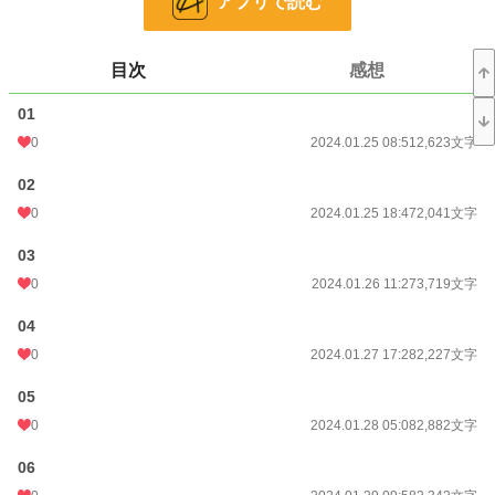
アプリで読む
恋愛
66,376 位 / 66,376 件
お気に入り
5
目次
感想
24h.ポイント
0 pt
01
文字数
55,576
0
2024.01.25 08:51
2,623文字
更新日時
2024.02.14 11:38
02
0
2024.01.25 18:47
2,041文字
初回公開日時
2024.01.25 08:51
初回完結日時
2024.02.14 11:38
03
0
2024.01.26 11:27
3,719文字
週間ポイント
0 pt (228,808 位)
04
月間ポイント
21 pt (99,984 位)
0
2024.01.27 17:28
2,227文字
年間ポイント
420 pt (107,375 位)
05
累計ポイント
11,237 pt (92,171 位)
0
2024.01.28 05:08
2,882文字
06