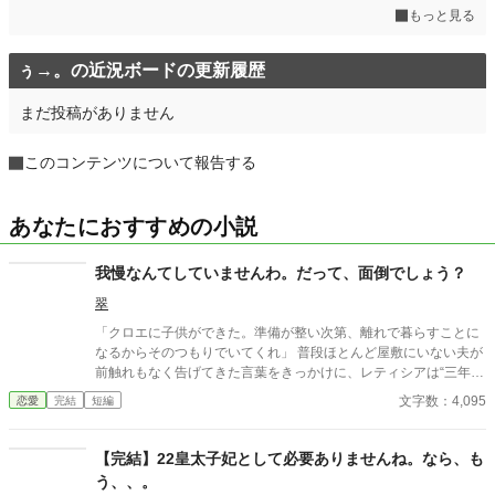
もっと見る
ぅ→。の近況ボードの更新履歴
まだ投稿がありません
このコンテンツについて報告する
あなたにおすすめの小説
我慢なんてしていませんわ。だって、面倒でしょう？
翠
「クロエに子供ができた。準備が整い次第、離れで暮らすことに
なるからそのつもりでいてくれ」 普段ほとんど屋敷にいない夫が
前触れもなく告げてきた言葉をきっかけに、レティシアは“三年
間”の契約を終わらせることにした。 赤の他人を屋敷に迎えるこ
文字数：4,095
恋愛
完結
短編
とはしない。 不要なものに感情を砕く理由などない。 「だって、
面倒でしょう？」 不誠実な夫も、無意味な結婚も、 この際すべて
切り捨ててしまいましょう。
【完結】22皇太子妃として必要ありませんね。なら、も
う、、。