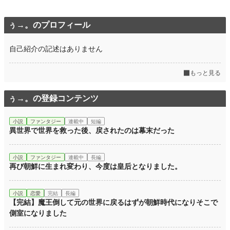
ぅ→。のプロフィール
自己紹介の記述はありません
もっと見る
ぅ→。の登録コンテンツ
小説
ファンタジー
連載中
短編
異世界で世界を救った後、戻されたのは幕末だった
小説
ファンタジー
連載中
長編
再び朝鮮に生まれ変わり、今度は皇后となりました。
小説
恋愛
完結
長編
【完結】魔王倒して元の世界に戻るはずが朝鮮時代になりそこで
側室になりました