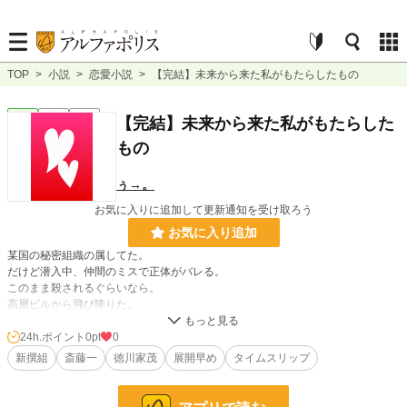
TOP
>
小説
>
恋愛小説
>
【完結】未来から来た私がもたらしたもの
恋愛
完結
短編
【完結】未来から来た私がもたらした
もの
ぅ→。
お気に入りに追加して更新通知を受け取ろう
お気に入り追加
某国の秘密組織の属してた。
だけど潜入中、仲間のミスで正体がバレる。
このまま殺されるぐらいなら。
高層ビルから飛び降りた。
気が付くと幕末で壬生浪士組の屯所だった
24h.ポイント
0pt
0
※史実と違います
新撰組
斎藤一
徳川家茂
展開早め
タイムスリップ
小説
228,808 位 / 228,808 件