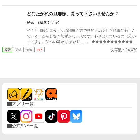
っせと劇を観にいってアーサーと仲良くなる。 しかし、婚約者が
義妹を連れて観劇に押しかけて来たことをきっかけに非常識な2
人の暴走に巻き込まれ、アーサーを巻きこんだ喜劇（？）の幕が
どなたか私の旦那様、貰って下さいませんか？
上がる――。 推し活していたら恋が叶って脳みそ花畑婚約者たち
秘密 (秘翠ミツキ)
もさっくり撃退した、ゆるふわ恋愛劇。
私の旦那様は毎夜、私の部屋の前で見知らぬ女性と情事に勤しん
でいる、だらしなく恥ずかしい人です。わざとしているのは分か
ってます。私への嫌がらせです……。 ◆◆◆◆◆◆◆◆◆◆◆◆
◆◆◆◆◆◆◆◆◆◆◆ 政略結婚で、離縁出来ないけど離縁した
文字数：34,470
恋愛
完結
短編
R15
い。 無類の女好きの従兄の侯爵令息フェルナンドと伯爵令嬢のロ
ゼッタは、結婚をした。毎晩の様に違う女性を屋敷に連れ込む
彼。政略結婚故、愛妾を作るなとは思わないが、せめて本邸に連
れ込むのはやめて欲しい……気分が悪い。 彼は所謂美青年で、若
くして騎士団副長であり兎に角モテる。結婚してもそれは変わら
ず……。 ロゼッタが夜会に出れば見知らぬ女から「今直ぐフェル
ナンド様と別れて‼︎」とワインをかけられ、ただ立っているだけな
のに女性達からは終始凄い形相で睨まれる。 居た堪れなくなり、
広間の外へ逃げれば元凶の彼が見知らぬ女とお楽しみ中……。 こ
アプリ一覧
んな旦那様、いりません！ 誰か、私の旦那様を貰って下さ
い……。
公式SNS一覧