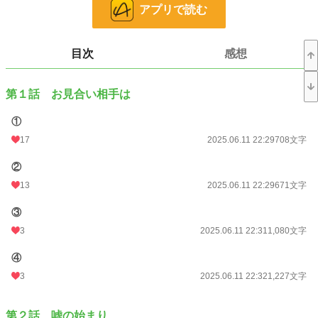
アプリで読む
24h.ポイント
0 pt
文字数
99,052
目次
感想
更新日時
2025.06.29 15:00
第１話 お見合い相手は
初回公開日時
2025.06.11 22:29
初回完結日時
2025.06.29 15:00
①
17
2025.06.11 22:29
708文字
週間ポイント
56 pt (43,923 位)
②
月間ポイント
505 pt (34,620 位)
13
2025.06.11 22:29
671文字
年間ポイント
9,861 pt (31,618 位)
③
累計ポイント
33,428 pt (55,152 位)
3
2025.06.11 22:31
1,080文字
④
3
2025.06.11 22:32
1,227文字
第２話 嘘の始まり