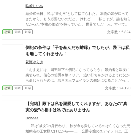
も手遅れです～
唯崎りいち
結婚式当日、私は“替え玉”として捨てられた。 本物の姉が戻って
きたから、もう必要ないのだと。 けれど—— 私こそが、誰も知ら
なかった“本物の価値”を持っていた。 世界でただ一人、すべてを
癒す力。 そして、その価値を知るただ一人の人が、皇帝となって
文字数：5,824
恋愛
完結
短編
私を迎えに来る。 これは、すべてを失った少女が、本当に必要と
される場所へ辿り着く物語。
側妃の条件は「子を産んだら離縁」でしたが、陛下は私
を離してくれません！
花瀬ゆらぎ
「おまえには、国王陛下の側妃になってもらう」 婚約者と親友に
裏切られ、傷心の伯爵令嬢イリア。 追い打ちをかけるように父か
ら命じられたのは、若き国王フェイランの側妃になることだっ
た。 しかし、王宮で待っていたのは、「世継ぎを産んだら離縁」
文字数：24,120
恋愛
完結
短編
という非情な条件。 夫となったフェイランは冷たく、侍女からは
蔑まれ、王妃からは「用が済んだら去れ」と突き放される。 けれ
ど、イリアは知ってしまう。 彼が兄の死と誤解に苦しみ、誰より
【完結】殿下は私を溺愛してくれますが、あなたの“真
も孤独の中にいることを──。 「私は、陛下の幸せを願っており
実の愛”の相手は私ではありません
ます。だから……離縁してください」 フェイランを想い、身を引
こうとしたイリア。 しかし、無関心だったはずの陛下が、イリア
Rohdea
を強く抱きしめて……！？ 「離縁する気か？ 許さない。私の心
──私は“彼女”の身代わり。 彼が今も愛しているのは亡くなった元
を乱しておいて、逃げられると思うな」 凍てついた王の心を溶か
婚約者の王女様だけだから──…… 公爵令嬢のユディットは、王