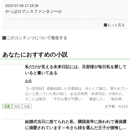
2025-07-06 17:18:36
やっぱロマンスファンタジーか
もっと見る
このコンテンツについて報告する
あなたにおすすめの小説
私だけが見える未来日記には、旦那様が毎日私を愛して
いると書いてある
由香
【一話完結】 政略結婚した旦那様は、冷たくて無口。 愛されてい
ないと思っていた私の前に、ある日突然「未来日記」が現れた。
そこには毎日、 「今日も妻が可愛い」 「嫉妬した」 「抱き締め
たい」 と、旦那様の本音が綴られていて……？ 感情を伝えられな
文字数：9,210
恋愛
完結
短編
い不器用すぎる公爵と、本心を知ってしまった妻が紡ぐ、じれ甘
夫婦ラブストーリー。
結婚式当日に捨てられた私、隣国皇帝に拾われて過保護
に溺愛されています～今さら姉を選んだ王子が後悔して