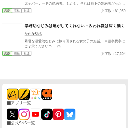
したのは、売られた側妃の純真な愛。 孤独な陛下に執着され、正
太子バーナードの婚約者。 しかし、それは殿下の婚約者だった隣
妃へと昇り詰める逆転ラブロマンス！
国の王女が亡くなってしまい、 国内の令嬢の中から一番身分が高
文字数：81,959
恋愛
完結
短編
い……それだけの理由で新たに選ばれただけ。 バーナード殿下は
ユディットの事をいつも優しく、大切にしてくれる。 だけど、そ
の度にユディットの心は苦しくなっていく。 こんな自分が彼の婚
暴君幼なじみは逃がしてくれない～囚われ愛は深く濃く
約者でいていいのか。 自分のような理由で互いの気持ちを無視し
なかな悠桃
て決められた婚約者は、 バーナードが再び心惹かれる“真実の
愛”の相手を見つける邪魔になっているだけなのでは？ そんな心
暴君な溺愛幼なじみに振り回される女の子のお話。 ※誤字脱字は
揺れる日々の中、 二人の前に、亡くなった王女とそっくりの女性
ご了承くださいm(__)m
が現れる。 実は、王女は襲撃の日、こっそり逃がされていて実は
文字数：17,604
恋愛
完結
短編
生きている…… なんて噂もあって────
アプリ一覧
公式SNS一覧