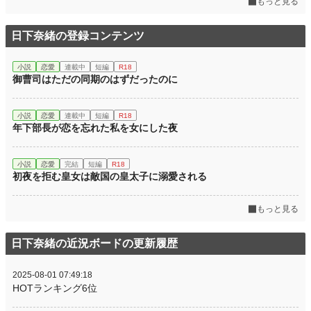
もっと見る
日下奈緒の登録コンテンツ
小説
恋愛
連載中
短編
R18
御曹司はただの同期のはずだったのに
小説
恋愛
連載中
短編
R18
年下部長が恋を忘れた私を女にした夜
小説
恋愛
完結
短編
R18
初夜を拒む皇女は敵国の皇太子に溺愛される
もっと見る
日下奈緒の近況ボードの更新履歴
2025-08-01 07:49:18
HOTランキング6位