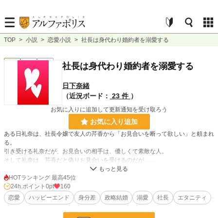
TOP
>
小説
>
恋愛小説
>
社長は身代わり婚約者を溺愛する
恋愛
完結
長編
社長は身代わり婚約者を溺愛する
日下奈緒
（近況ボード：
23 件
）
お気に入りに追加して更新通知を受け取ろう
お気に入り追加
ある日礼奈は、社長令嬢で友人の芹香から「お見合いを断って欲しい」と頼まれ
る。
引き受ける礼奈だが、お見合いの相手は、優しくて素敵な人。
そして礼奈は、芹香だと偽りお見合いを受けるのだが……
HOTランキング 最高45位
小説
228,925 位 / 228,925 件
24h.ポイント
0pt
160
恋愛
ハッピーエンド
身分差
政略結婚
溺愛
社長
エタニティ
恋愛
66,394 位 / 66,394 件
お気に入り
107