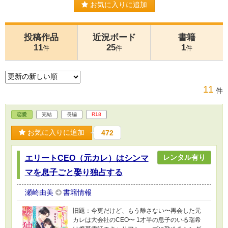
お気に入りに追加
投稿作品
近況ボード
書籍
11
25
1
件
件
件
11
件
恋愛
完結
長編
R18
お気に入りに追加
472
レンタル有り
エリートCEO（元カレ）はシンマ
マを息子ごと娶り独占する
瀬崎由美
書籍情報
旧題：今更だけど、もう離さない〜再会した元
カレは大会社のCEO〜 1才半の息子のいる瑞希