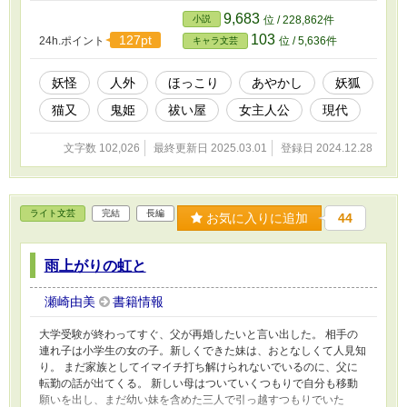
日、祓いの仕事から戻って来た真知子が家の中
9,683
小説
位 / 228,862件
で倒れてしまう。加齢による力の限界を感じた
103
127pt
24h.ポイント
位 / 5,636件
キャラ文芸
祖母から、美琴は祓いの力の継承を受ける。
と、美琴はこれまで視えなかったモノが視える
ようになり……。 ★「第８回キャラ文芸大賞」
妖怪
人外
ほっこり
あやかし
妖狐
奨励賞。 ★Nolaノベル「第一回Nola原作大賞
猫又
鬼姫
祓い屋
女主人公
現代
ことのは文庫」佳作。
文字数 102,026
最終更新日 2025.03.01
登録日 2024.12.28
ライト文芸
完結
長編
お気に入りに追加
44
雨上がりの虹と
瀬崎由美
書籍情報
大学受験が終わってすぐ、父が再婚したいと言い出した。 相手の
連れ子は小学生の女の子。新しくできた妹は、おとなしくて人見知
り。 まだ家族としてイマイチ打ち解けられないでいるのに、父に
転勤の話が出てくる。 新しい母はついていくつもりで自分も移動
願いを出し、まだ幼い妹を含めた三人で引っ越すつもりでいた