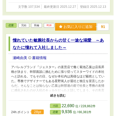
文字数 107,534
最終更新日 2025.12.27
登録日 2025.12.13
恋愛
完結
長編
R18
お気に入りに追加
91
憧れていた敏腕社長からの甘く一途な溺愛 ～あ
なたに憧れて入社しました～
瀬崎由美
書籍情報
アパレルブランド『ジェスター』の直営店で働く菊池乙葉は店長昇
格が決まり、幹部面談に挑むために張り切ってスターワイドの本社
へと訪れる。でもその日、なぜか本社内は異様なほど騒然としてい
た。専務でデザイナーでもある星野篤人が退社と独立を宣言したか
らだ。そんなことは知らない乙葉は幹部達の前で社長と専務の友情
に感化されたのが入社のキッカケだったと話してしまう。その失言
のせいで社長の機嫌を損ねさせてしまい、企画部への出向を命じら
れる乙葉。その逆ギレ人事に戸惑いつつ、慣れない本社勤務で自分
にできることを見つけて奮闘していると、徐々に社長からも信頼し
22,690
小説
位 / 228,862件
てもらえるように…… そして、仕事人間だと思っていた社長の意
9,936
28pt
24h.ポイント
位 / 66,381件
恋愛
外な一面を目にすることで、乙葉の気持ちが憧れから恋心へと変わ