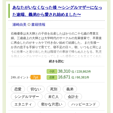
あなたがいなくなった後 〜シングルマザーになっ
た途端、義弟から愛され始めました〜
瀬崎由美
書籍情報
石橋優香は夫大輝との子供を出産したばかりの二十七歳の専業主
婦。三歳歳上の大輝とは大学時代のサークルの先輩後輩で、卒業後
に再会したのがキッカケで付き合い始めて結婚した。 まだ生後一
か月の息子を手探りで育てて、寝不足の日々。朝、いつもと同じよ
うに仕事へと送り出した夫は職場での事故で帰らぬ人となる。乳児
を抱えシングルマザーとなってしまった優香のことを支えてくれた
のは、夫の弟である宏樹だった。二歳年上で公認会計士である宏樹
は優香に変わって葬儀やその他を取り仕切ってくれ、事あるごとに
家の様子を見にきて、二人のことを気に掛けてくれていた。 息子
38,310
小説
位 / 228,862件
の為にと自立を考えた優香は、働きに出ることを考える。それを知
16,671
7pt
24h.ポイント
位 / 66,381件
恋愛
った宏樹は自分の経営する会計事務所に勤めることを勧めてくれ
る。陽太が保育園に入れることができる月齢になって義弟のオフィ
スで働き始めてしばらく、宏樹の不在時に彼の元カノだと名乗る女
恋愛
切ない
死別
義弟
性が訪れて来、宏樹へと復縁を迫ってくる。宏樹から断られて逆切
シングルマザー
未亡人
会計士
れした元カノによって、彼が優香のことをずっと想い続けていたこ
とを暴露されてしまう。 あっさりと認めた宏樹は、「今は兄貴の
エタニティ
密かな片思い
ハッピーエンド
代役でもいい」そういって、優香の傍にいたいと願った。 夫とは
真逆のタイプの宏樹だったが、優しく支えてくれるところは同じ