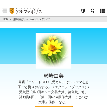
TOP
>
瀬崎由美
>
Webコンテンツ
瀬崎由美
書籍『エリートCEO（元カレ）はシンママを息
子ごと娶り独占する』（エタニティブックス）/
受賞歴「第9回キャラ文芸大賞」後宮賞。他、
奨励賞6回。「第一回Nola原作大賞 ことのは
文庫」佳作、など。