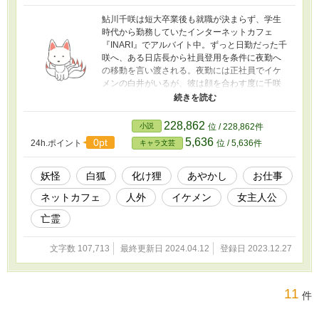
鮎川千咲は短大卒業後も就職が決まらず、学生
時代から勤務していたインターネットカフェ
『INARI』でアルバイト中。ずっと日勤だった千
咲へ、ある日店長から社員登用を条件に夜勤へ
の移動を言い渡される。夜勤には正社員でイケ
メンの白井がいるが、彼は顔を合わす度に千咲
のことを睨みつけてくるから苦手だった。初め
ての夜勤、自分のことを怖がって涙ぐんでしま
った千咲に、白井は誤解を解くために自分の正
228,862
小説
位 / 228,862件
体を明かし、人外に憑かれやすい千咲へ稲荷神
5,636
0pt
24h.ポイント
位 / 5,636件
キャラ文芸
の護符を手渡す。その護符の力で人ならざるモ
ノが視えるようになってしまった千咲。そし
て、夜な夜な人外と、ちょっと訳ありな人間が
妖怪
白狐
化け狸
あやかし
お仕事
訪れてくるネットカフェのお話です。 ★第7
ネットカフェ
人外
イケメン
女主人公
回キャラ文芸大賞で奨励賞をいただきました。
亡霊
文字数 107,713
最終更新日 2024.04.12
登録日 2023.12.27
11
件