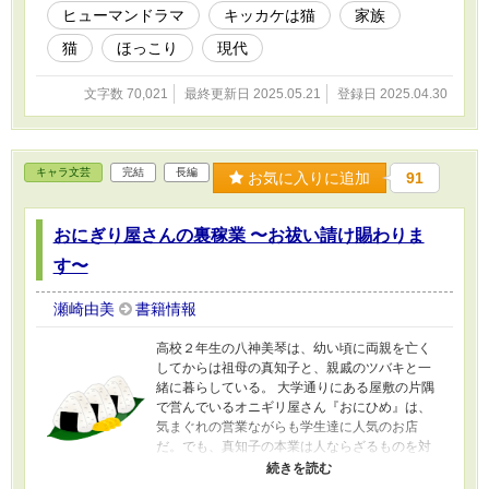
ヒューマンドラマ
キッカケは猫
家族
猫
ほっこり
現代
文字数 70,021
最終更新日 2025.05.21
登録日 2025.04.30
キャラ文芸
完結
長編
お気に入りに追加
91
おにぎり屋さんの裏稼業 〜お祓い請け賜わりま
す〜
瀬崎由美
書籍情報
高校２年生の八神美琴は、幼い頃に両親を亡く
してからは祖母の真知子と、親戚のツバキと一
緒に暮らしている。 大学通りにある屋敷の片隅
で営んでいるオニギリ屋さん『おにひめ』は、
気まぐれの営業ながらも学生達に人気のお店
だ。でも、真知子の本業は人ならざるものを対
処するお祓い屋。霊やあやかしにまつわる相談
に訪れて来る人が後を絶たない。 そんなある