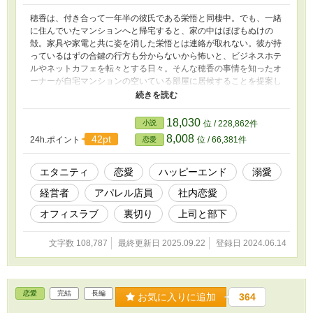
穂香は、付き合って一年半の彼氏である栄悟と同棲中。でも、一緒
に住んでいたマンションへと帰宅すると、家の中はほぼもぬけの
殻。家具や家電と共に姿を消した栄悟とは連絡が取れない。彼が持
っているはずの合鍵の行方も分からないから怖いと、ビジネスホテ
ルやネットカフェを転々とする日々。そんな穂香の事情を知ったオ
ーナーが自宅マンションの空いている部屋に居候することを提案し
てくる。一緒に住むうち、怖くて仕事に厳しい完璧イケメンで近寄
りがたいと思っていたオーナーがド天然なのことを知った穂香。居
候しながら彼のフォローをしていくうちに、その意外性に惹かれて
18,030
小説
位 / 228,862件
いく。
8,008
42pt
24h.ポイント
位 / 66,381件
恋愛
エタニティ
恋愛
ハッピーエンド
溺愛
経営者
アパレル店員
社内恋愛
オフィスラブ
裏切り
上司と部下
文字数 108,787
最終更新日 2025.09.22
登録日 2024.06.14
恋愛
完結
長編
お気に入りに追加
364