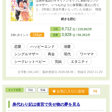
は携帯電話のキャリアショップに勤めるシング
ルマザー。 いつものように保育園に迎えに行く
と、2年前に音信不通となっていた元彼が。 帰国
したばかりの彼は亡き祖父の後継者となって、
大会社のCEOに就任していた。 ずっと連絡出来
なかったことを謝罪され、これからは守らせて
下さいと求婚され戸惑う瑞希。 ★第17回恋愛
8,712
小説
位 / 228,862件
小説大賞で奨励賞をいただきました。
3,928
156pt
24h.ポイント
位 / 66,381件
恋愛
恋愛
ハッピーエンド
溺愛
シングルマザー
再会
現代
ワーママ
シークレットベビー
完結
エタニティ
文字数 194,140
最終更新日 2026.08.06
登録日 2022.11.20
キャラ文芸
完結
長編
お気に入りに追加
74
身代わり妃は後宮で失せ物の夢を見る