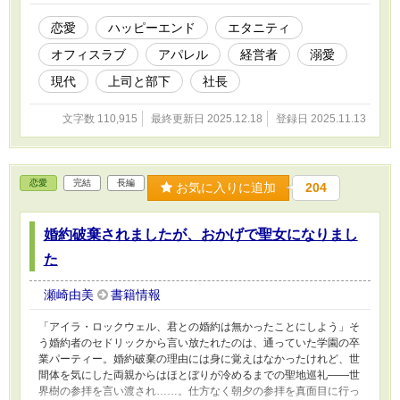
っていく。 全50話。約11万字で完結です。
恋愛
ハッピーエンド
エタニティ
オフィスラブ
アパレル
経営者
溺愛
現代
上司と部下
社長
文字数 110,915
最終更新日 2025.12.18
登録日 2025.11.13
恋愛
完結
長編
お気に入りに追加
204
婚約破棄されましたが、おかげで聖女になりまし
た
瀬崎由美
書籍情報
「アイラ・ロックウェル、君との婚約は無かったことにしよう」そ
う婚約者のセドリックから言い放たれたのは、通っていた学園の卒
業パーティー。婚約破棄の理由には身に覚えはなかったけれど、世
間体を気にした両親からはほとぼりが冷めるまでの聖地巡礼——世
界樹の参拝を言い渡され……。仕方なく朝夕の参拝を真面目に行っ