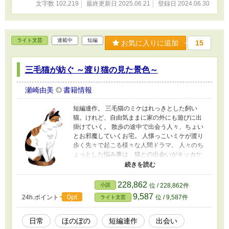
文字数 102,219
最終更新日 2025.06.21
登録日 2024.06.30
で…… 夫のことを想い続けるも、義弟のことも完全には拒絶する
ことができない優香。
ライト文芸
連載中
短編
お気に入りに追加
15
三毛猫が紡ぐ ～渡り猫の見た景色～
瀬崎由美
書籍情報
短編連作。 三毛猫のミケはれっきとした飼い
猫。けれど、自由気ままに家の外にも遊びに出
掛けていく。 散歩の途中で出会う人々、ちょい
とお邪魔していくお宅。 人懐っこいミケが渡り
歩く先々で起こる様々な人間ドラマ。 人々のち
ょっとした悩み事は、猫との出会いがキッカケ
で変わっていく。 途中のどの章からでもお読み
いただけます。 ★第8回ライト文芸大賞にて奨励
賞をいただきました。
228,862
小説
位 / 228,862件
9,587
0pt
24h.ポイント
位 / 9,587件
ライト文芸
日常
ほのぼの
短編連作
出会い