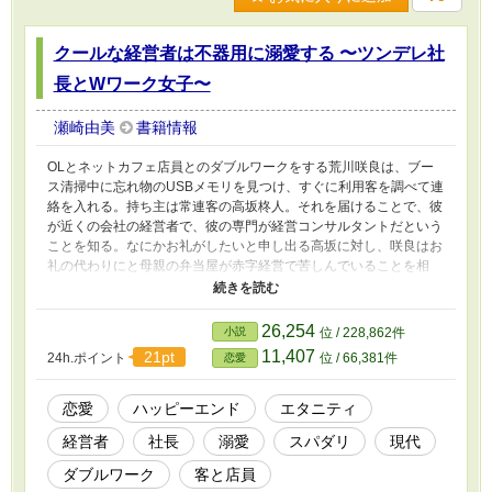
クールな経営者は不器用に溺愛する 〜ツンデレ社
長とWワーク女子〜
瀬崎由美
書籍情報
OLとネットカフェ店員とのダブルワークをする荒川咲良は、ブー
ス清掃中に忘れ物のUSBメモリを見つけ、すぐに利用客を調べて連
絡を入れる。持ち主は常連客の高坂柊人。それを届けることで、彼
が近くの会社の経営者で、彼の専門が経営コンサルタントだという
ことを知る。なにかお礼がしたいと申し出る高坂に対し、咲良はお
礼の代わりにと母親の弁当屋が赤字経営で苦しんでいることを相
談。彼の的確な診断と遠慮のない物言いに、頑なだった母がようや
く店を畳む決心をしてくれてホッとする咲良。感情表現の乏しい不
器用な高坂だけれど、とても信頼できる人だと次第に惹かれてい
26,254
小説
位 / 228,862件
く。
11,407
21pt
24h.ポイント
位 / 66,381件
恋愛
恋愛
ハッピーエンド
エタニティ
経営者
社長
溺愛
スパダリ
現代
ダブルワーク
客と店員