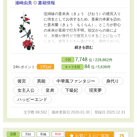
瀬崎由美
書籍情報
従姉妹の姜未央（きょう びおう）の後宮入り
に侍女としてお供するため、姜家の本家を訪れ
た姜木蘭（きょう もくらん）。ところが肝心
の未央が直前で行方不明。伯父からの命によ
り、木蘭が身代りで後宮入りすることになって
しまう。後宮入りから逃げても、身代りがバレ
ても一族死罪は確実な状況。妃のふりをしなが
ら皇帝の夜伽をかわしつつ、本物の妃である未
央が見つかるのを待ち続けるしかない。木蘭に
7,748
小説
位 / 228,862件
は不思議な力があり、誰かが必死で探している
84
191pt
24h.ポイント
位 / 5,636件
キャラ文芸
『失せ物』が夢の中に現れることがある。その
力で後宮内の問題を解決していると、噂を聞き
つけた皇弟の劉孝公（りゅう こうこう）が殿
後宮
異能
中華風ファンタジー
身代り
舎を訪ねてくる。彼は木蘭の力を試す為に、あ
女主人公
皇弟
下級妃
現実夢
る物を探して欲しいと依頼を持ち掛ける。失せ
物の夢が導く、偽りの妃の後宮物語。
ハッピーエンド
文字数 88,562
最終更新日 2026.01.30
登録日 2025.12.31
恋愛
完結
長編
R18
お気に入りに追加
75