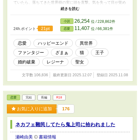
ていたら、落ちてきた世界樹の実に頭を直撃。気を失って目が覚め
た時、私は神官達に囲まれ、横たえていた胸の上には実から生まれ
たという聖獣が乗っかっていた。どうやら私は聖獣に見初められた
聖女らしい。 そして、その場に偶然居合わせていた第三王子から
26,254
小説
位 / 228,862件
求婚される。問題児だという噂の第三王子、パトリック。聖女と婚
11,407
21pt
24h.ポイント
位 / 66,381件
恋愛
約すれば神殿からの後ろ盾が得られると明け透けに語る王子に、私
は逆に清々しさを覚えた。
恋愛
ハッピーエンド
異世界
ファンタジー
ざまぁ
猫
王子
婚約破棄
レジーナ
聖女
文字数 106,836
最終更新日 2025.12.07
登録日 2025.11.08
恋愛
完結
長編
R18
お気に入りに追加
176
ネカフェ難民してたら鬼上司に拾われました
瀬崎由美
書籍情報