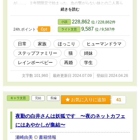
が……。 ２年間限定で始まった、血の繋がらない妹との二人暮ら
し。 気を使い過ぎて何でも我慢してしまう妹と、まだ十代なのに
面倒見の良すぎる姉。 一人っ子同士でぎこちないながらも、少し
ずつ縮まっていく姉妹の距離。 ★第7回ライト文芸大賞で奨励賞
228,862
小説
位 / 228,862件
をいただきました。
9,587
0pt
24h.ポイント
位 / 9,587件
ライト文芸
日常
家族
ほっこり
ヒューマンドラマ
ステップファミリー
猫
姉妹
レインボーベビー
再婚
学生
文字数 101,960
最終更新日 2024.07.09
登録日 2024.04.26
キャラ文芸
完結
長編
お気に入りに追加
41
夜勤の白井さんは妖狐です 〜夜のネットカフェ
にはあやかしが集結〜
瀬崎由美
書籍情報