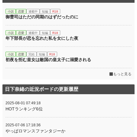
小説
恋愛
連載中
短編
R18
御曹司はただの同期のはずだったのに
小説
恋愛
連載中
短編
R18
年下部長が恋を忘れた私を女にした夜
小説
恋愛
完結
短編
R18
初夜を拒む皇女は敵国の皇太子に溺愛される
もっと見る
日下奈緒の近況ボードの更新履歴
2025-08-01 07:49:18
HOTランキング6位
2025-07-06 17:18:36
やっぱロマンスファンタジーか