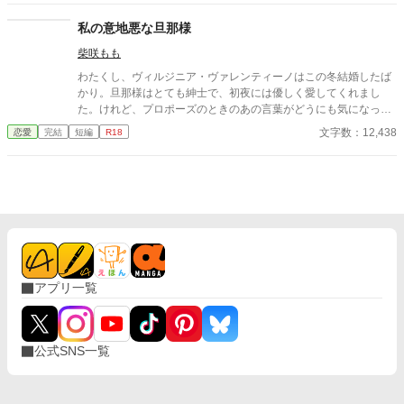
私の意地悪な旦那様
柴咲もも
わたくし、ヴィルジニア・ヴァレンティーノはこの冬結婚したば
かり。旦那様はとても紳士で、初夜には優しく愛してくれまし
た。けれど、プロポーズのときのあの言葉がどうにも気になって
仕方がないのです。 ――《嗜虐趣味》って、なんですの？ ※お嬢
文字数：12,438
恋愛
完結
短編
R18
様な新妻が性的嗜好に問題ありのイケメン夫に新年早々色々され
ちゃうお話 ※ムーンライトノベルズからの転載です
アプリ一覧
公式SNS一覧