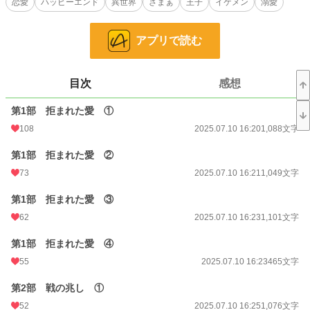
恋愛
ハッピーエンド
異世界
ざまぁ
王子
イケメン
溺愛
小説
25,173 位 / 228,650 件
恋愛
10,958 位 / 66,333 件
アプリで読む
お気に入り
282
24h.ポイント
21 pt
目次
感想
文字数
36,798
第1部 拒まれた愛 ①
更新日時
2025.07.18 16:22
108
2025.07.10 16:20
1,088文字
初回公開日時
2025.07.10 16:20
第1部 拒まれた愛 ②
初回完結日時
73
2025.07.18 16:23
2025.07.10 16:21
1,049文字
週間ポイント
267 pt (21,209 位)
第1部 拒まれた愛 ③
62
2025.07.10 16:23
1,101文字
月間ポイント
1,087 pt (23,020 位)
第1部 拒まれた愛 ④
年間ポイント
36,117 pt (13,295 位)
55
2025.07.10 16:23
465文字
累計ポイント
149,855 pt (23,927 位)
第2部 戦の兆し ①
52
2025.07.10 16:25
1,076文字