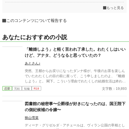
もっと見る
このコンテンツについて報告する
あなたにおすすめの小説
「離婚しよう」と軽く言われ了承した。わたくしはいい
けど、アナタ、どうなると思っていたの？
あとさん♪
突然、王都からお戻りになったダンナ様が、午後のお茶を楽しん
でいたわたくしの目の前に座って、こう申しましたのよ、『離婚
しよう』と。 閣下。こういう理由でわたくしの結婚生活は終わり
ましたの。 そう、ぶちまけた。 もしかしたら別れた男のあれこれ
文字数：19,893
恋愛
完結
短編
R18
を話すなんて、サイテーな女の所業かもしれない。 でも、もう良
妻になる気は無い。どうでもいいとばかりに投げやりになってい
た。 そんなヤサぐれモードだったわたくしの話をじっと聞いて下
図書館の秘密事〜公爵様が好きになったのは、国王陛下
さった侯爵閣下。 わたくし、あなたの後添いになってもいいので
の側妃候補の令嬢〜
しょうか？ ※前・中・後編。番外編は緩やかなＲ１８(４話)。(本
編より長い番外編って……orz) ※なんちゃって異世界。 ※「恋
狭山雪菜
愛」と「ざまぁ」の相性が、実は悪いという話をきいて挑戦して
ディーナ・グリゼルダ・アチェールは、ヴィラン公国の宰相とし
みた。ざまぁは後編に。 ※この話は小説家になろうにも掲載して