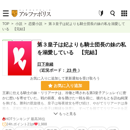
TOP
>
小説
>
恋愛小説
>
第３皇子は妃よりも騎士団長の妹の私を溺愛して
いる 【完結】
恋愛
完結
短編
R18
第３皇子は妃よりも騎士団長の妹の私
を溺愛している 【完結】
日下奈緒
（近況ボード：
23 件
）
お気に入りに追加して更新通知を受け取ろう
お気に入り追加
王家に仕える騎士の妹・リリアーナは、冷徹と噂される第3皇子アシュレイに密
かに想いを寄せていた。戦の前夜、命を懸けた一戦を前に、彼のもとを訪ね純潔
を捧げる。勝利の凱旋後も、皇子は毎夜彼女を呼び続け、やがてリリアーナは身
籠る。正妃に拒まれていた皇子は離縁を決意し、すべてを捨ててリリアーナを正
式な妃として迎える——これは、禁じられた愛が真実の絆へと変わる、激甘ロマ
ンス。
HOTランキング 最高36位
24h.ポイント
21pt
1,988