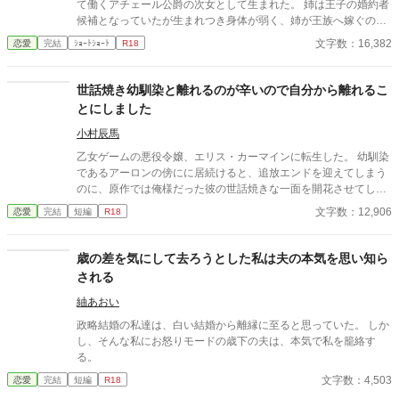
て働くアチェール公爵の次女として生まれた。 姉は王子の婚約者
おります。
候補となっていたが生まれつき身体が弱く、姉が王族へ嫁ぐのに
不安となっていた公爵家は、次女であるディーナが姉の代わりが
文字数：16,382
恋愛
完結
ｼｮｰﾄｼｮｰﾄ
R18
務まるように、王子の第二婚約者候補として成人を迎えた。 いつ
からか新たな婚約者が出ないディーナに、もしかしたら王子の側
妃になるんじゃないかと噂が立った。 王妃教育の他にも家庭教師
世話焼き幼馴染と離れるのが辛いので自分から離れるこ
をつけられ、勉強が好きになったディーナは、毎日のように図書
とにしました
館へと運んでいた。その時に出会ったトロッツィ公爵当主のルキ
アーノと出会って、いつからか彼の事を好きとなっていた… こち
小村辰馬
らの作品は「小説家になろう」にも、掲載されています。
乙女ゲームの悪役令嬢、エリス・カーマインに転生した。 幼馴染
であるアーロンの傍にに居続けると、追放エンドを迎えてしまう
のに、原作では俺様だった彼の世話焼きな一面を開花させてしま
い、居心地の良い彼のそばを離れるのが辛くなってしまう。 なら
文字数：12,906
恋愛
完結
短編
R18
ば彼の代わりに男友達を作ろうと画策するがーー
歳の差を気にして去ろうとした私は夫の本気を思い知ら
される
紬あおい
政略結婚の私達は、白い結婚から離縁に至ると思っていた。 しか
し、そんな私にお怒りモードの歳下の夫は、本気で私を籠絡す
る。
文字数：4,503
恋愛
完結
短編
R18