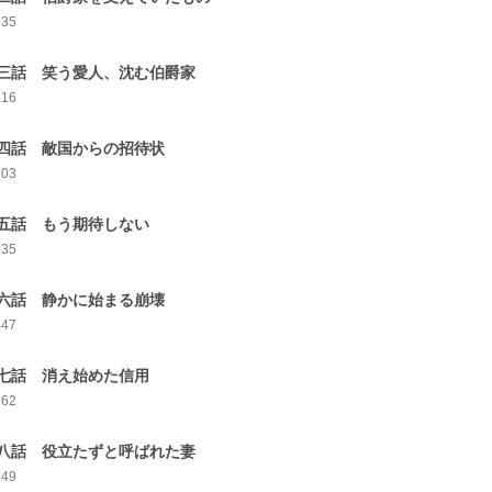
235
三話 笑う愛人、沈む伯爵家
216
四話 敵国からの招待状
203
五話 もう期待しない
235
六話 静かに始まる崩壊
247
七話 消え始めた信用
262
八話 役立たずと呼ばれた妻
249