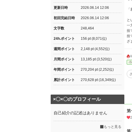
更新日時
2026.06.14 12:06
「
初回完結日時
2026.06.14 12:06
と
一
文字数
248,464
捨
捨
24h.ポイント
156 pt (8,071位)
ざ
週間ポイント
2,148 pt (4,552位)
月間ポイント
13,185 pt (3,520位)
小
年間ポイント
270,204 pt (2,252位)
累計ポイント
270,628 pt (16,349位)
×〇×〇のプロフィール
第
自己紹介の記述はありません
もっと見る
第