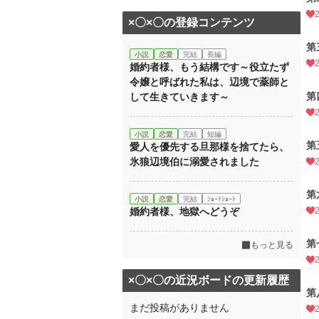
×〇×〇の登録コンテンツ
第
小説
恋愛
完結
長編
婚約者様、もう結構です～役立たず
令嬢と呼ばれた私は、辺境で薬師と
第
して生きていきます～
小説
恋愛
完結
短編
第
愛人を優先する旦那様を捨てたら、
氷狼辺境伯に溺愛されました
第
小説
恋愛
完結
ｼｮｰﾄｼｮｰﾄ
婚約者様、地獄へどうぞ
第
もっと見る
×〇×〇の近況ボードの更新履歴
第
まだ投稿がありません