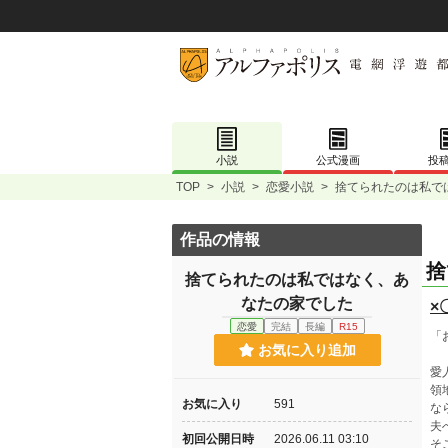
小説
公式漫画
投
TOP
>
小説
>
恋愛小説
>
捨てられたのは私で
作品の情報
捨
捨てられたのは私ではなく、あ
なたの家でした
×
恋愛
完結
長編
R15
「
お気に入り追加
愛
領
お気に入り
591
な
夫
初回公開日時
2026.06.11 03:10
そ