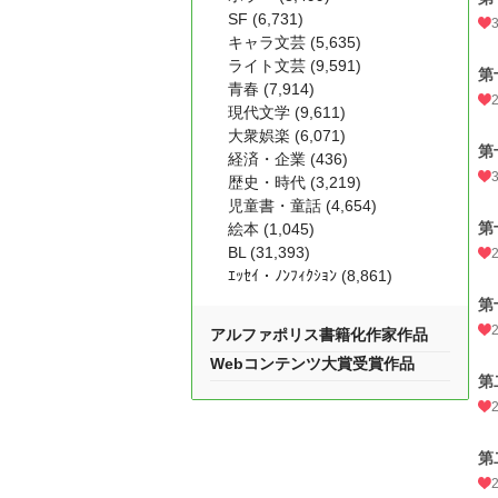
SF (6,731)
キャラ文芸 (5,635)
ライト文芸 (9,591)
第
青春 (7,914)
現代文学 (9,611)
大衆娯楽 (6,071)
第
経済・企業 (436)
歴史・時代 (3,219)
児童書・童話 (4,654)
第
絵本 (1,045)
BL (31,393)
ｴｯｾｲ・ﾉﾝﾌｨｸｼｮﾝ (8,861)
第
アルファポリス書籍化作家作品
Webコンテンツ大賞受賞作品
第
第