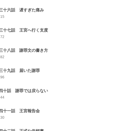
三十六話 遅すぎた痛み
315
三十七話 王宮へ行く支度
272
三十八話 謝罪文の書き方
282
三十九話 届いた謝罪
296
四十話 謝罪では戻らない
244
四十一話 王宮報告会
230