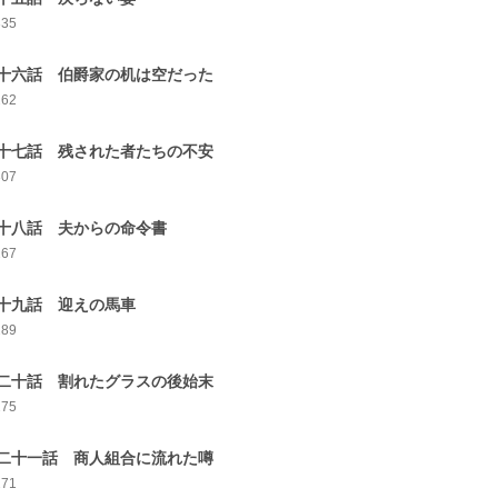
335
十六話 伯爵家の机は空だった
262
十七話 残された者たちの不安
307
十八話 夫からの命令書
267
十九話 迎えの馬車
289
二十話 割れたグラスの後始末
275
二十一話 商人組合に流れた噂
271