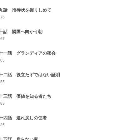
九話 招待状を握りしめて
276
十話 隣国へ向かう朝
267
十一話 グランディアの夜会
305
十二話 役立たずではない証明
265
十三話 価値を知る者たち
283
十四話 連れ戻しの使者
335
十五話 戻らない妻