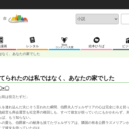
Web
稿漫画
レンタル
絵本ひろば
ビジ
コンテンツ大賞
はなく、あなたの家でした
てられたのは私ではなく、あなたの家でした
〇×〇
お前は役立たずだ」
人を連れ込んだ夫にそう言われた瞬間、伯爵夫人ヴェルザリアの心は完全に冷え切
地経営も商会運営も社交界の根回しも、すべて彼女が担っていたにもかかわらず、
らば、もう知らない。
への愛も、伯爵家への献身も捨てたヴェルザリアは、隣国の有名公爵ラズメリアン
こで彼女を待っていたのは、