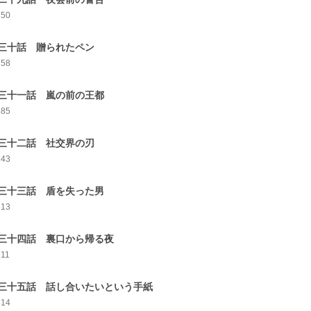
250
三十話 贈られたペン
258
三十一話 嵐の前の王都
285
三十二話 社交界の刃
343
三十三話 盾を失った男
313
三十四話 裏口から帰る夜
311
三十五話 話し合いたいという手紙
314