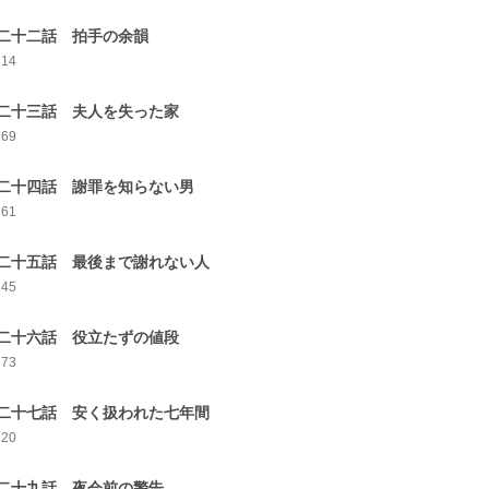
二十二話 拍手の余韻
214
二十三話 夫人を失った家
269
二十四話 謝罪を知らない男
261
二十五話 最後まで謝れない人
245
二十六話 役立たずの値段
273
二十七話 安く扱われた七年間
220
二十九話 夜会前の警告