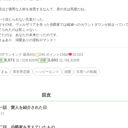
君ほど優秀な人材を放置するなんて、君の夫は馬鹿だね」
いう信じられない言葉だった。
方その頃、ヴェルザリアを失った伯爵家では破滅へのカウントダウンが始まってい
てられたのは私じゃない。
てたのは、あなたの未来だったのです。
まぁあり、溺愛ありの逆転ロマンス！
HOTランキング 最高6位
24h.ポイント
156pt
16,023
8,071
3,601
位 / 228,620件
位 / 66,320件
説
恋愛
ざまぁ
異世界恋愛
ハッピーエンド
溺愛
旦那への制裁
目次
一話 愛人を紹介された日
277
二話 伯爵家を支えていたもの