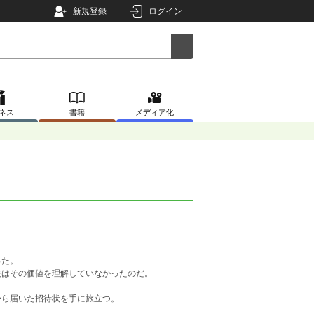
新規登録
ログイン
ネス
書籍
メディア化
った。
夫はその価値を理解していなかったのだ。
から届いた招待状を手に旅立つ。