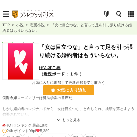
TOP
>
小説
>
恋愛小説
>
「女は目立つな」と言って足を引っ張り続ける婚
約者はもういらない。
恋愛
完結
長編
「女は目立つな」と言って足を引っ張
り続ける婚約者はもういらない。
ぽんぽこ狸
（近況ボード：
1 件
）
お気に入りに追加して更新通知を受け取ろう
お気に入り追加
侯爵令嬢ローズマリーは魔法学園の首席だ。
しかし婚約者のレジナルドから「女は目立つな」と命じられ、成績を落とすよう
強要されていた。
以前からもレジナルドはローズマリーの将来に口出しし蔑ろにしつづけてきた。
HOTランキング 最高18位
24h.ポイント
99pt
5,389
そんな男をやっと捨てる機会がやってきた。