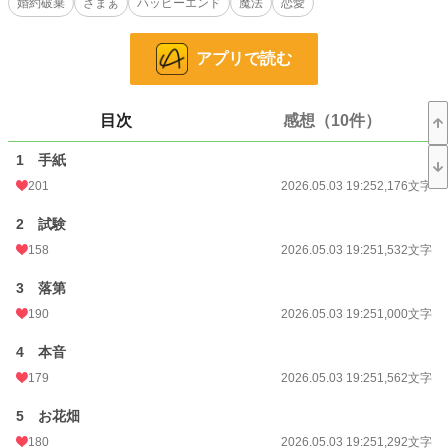
婚約破棄
ざまぁ
ハッピーエンド
魔法
恋愛
彼の言葉に従い、あえて落第する。
その結果、レジナルドは“首席を潰した男”として責任を問われ、すべてを失うこ
アプリで読む
とになる。
これは、自分を押さえつけ続けた婚約者を切り捨てる令嬢の逆転劇。
目次
感想（10件）
他サイトにも別タイトルで投稿中です。
1 手紙
小説
10,804 位 / 228,570 件
201
2026.05.03 19:25
2,176文字
恋愛
4,853 位 / 66,310 件
2 試験
158
2026.05.03 19:25
1,532文字
お気に入り
380
3 落第
24h.ポイント
99 pt
190
2026.05.03 19:25
1,000文字
文字数
126,100
4 本音
更新日時
2026.05.19 18:14
179
2026.05.03 19:25
1,562文字
初回公開日時
2026.05.03 19:25
5 お花畑
初回完結日時
2026.05.19 18:14
180
2026.05.03 19:25
1,292文字