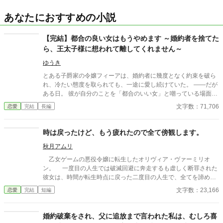
あなたにおすすめの小説
【完結】都合の良い女はもうやめます ～婚約者を捨てた
ら、王太子様に想われて離してくれません～
ゆうき
とある子爵家の令嬢フィーアは、婚約者に幾度となく約束を破ら
れ、冷たい態度を取られても、一途に愛し続けていた。 ――だが
ある日。 彼が自分のことを「都合のいい女」と嘲っている場面
を、目撃してしまう。 「……もう、終わりにしよう」 彼を見限っ
文字数：71,706
恋愛
完結
長編
たフィーアは、異国の貴族アルヴァと出会う。 彼の話す古代言語
を理解したことで興味を持たれ、短くも心に残る時間を過ごすこ
とに。 ――また、彼と話したい。 その願いは、思わぬ形で叶う。
時は戻ったけど、もう疲れたので全て傍観します。
アルヴァは留学生として、フィーアの通う学園へやってきたの
秋月アムリ
だ。 誰に対しても塩対応のアルヴァだったが―― なぜかフィーア
にだけは、自ら距離を縮めてくる。 一方、“都合のいい女”を手放
乙女ゲームの悪役令嬢に転生したオリヴィア・ヴァーミリオ
したルーカスは、次第に狂い始めて―― 「どうして、俺を見な
ン。 一度目の人生では破滅回避に奔走するも虚しく断罪された
い？」 これは、“都合のいい女”でしかなかった令嬢が―― 本当に
彼女は、時間が転生時点に戻った二度目の人生で、全てを諦めて
求められる側へと変わり、幸せを掴む物語。
いた。 もう疲れた。どうせ無駄なら、せめて断罪の日まで穏や
文字数：23,166
恋愛
完結
短編
かに眠って過ごしたい──そう願い、積極的に引きこもり傍観を決
め込むオリヴィア。 だが、一周目では冷淡だったはずの婚約
者・セドリック王子が、なぜか彼女に献身的な優しさを見せ、
婚約破棄をされ、父に追放まで言われた私は、むしろ喜
「今度こそ、私が君を守る」と誓うのだ。 運命に抗う気力さえ