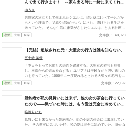
んで出て行きます！ ～家を出る時に一緒に来てくれた
失った令嬢が、思いがけない波乱に巻き込まれていく。全てを諦
執事の溺愛が始まりました～
めたはずの人生で、彼女を待ち受ける未来とは──
ゆうき
男爵家の次女として生まれたシエルは、姉と妹に比べて平凡だか
らという理由で、父親や姉妹からバカにされ、虐げられる生活を
送っていた。 そんな生活に嫌気がさしたシエルは、とある計画を
考えつく。それは、婚約者に社交界で婚約を破棄してもらい、そ
文字数：148,023
恋愛
完結
長編
の責任を取って家を出て、自由を手に入れるというものだった。
シエルの専属の執事であるラルフや、幼い頃から実の兄のように
親しくしてくれていた婚約者の協力の元、シエルは無事に婚約を
【完結】追放された元・大聖女の行方は誰も知らない。
破棄され、父親に見捨てられて家を出ることになった。 ラルフも
五十鈴 美優
一緒に来てくれることとなり、これで念願の自由を手に入れたシ
エル。しかし、シエルにはどこにも行くあてはなかった。 それを
「本日をもってお前との婚約を破棄する。大聖女の称号も剥奪
ラルフに伝えると、隣の国にあるラルフの故郷に行こうと提案さ
し、王都からの追放を命ずる」 ユリアナは平民ながら強い癒しの
れる。 それを承諾したシエルは、これからの自由で幸せな日々を
力を持っていた。1000年に一度現れるとされる大聖女の称号を得
手に入れられると胸を躍らせていたが、その幸せは家族によって
て、婚約者となった王子リッドと共に魔物討伐に邁進する日々を
文字数：22,197
恋愛
完結
短編
邪魔をされてしまう。 なんと、家族はシエルとラルフを広大な湖
送っていた。 だがリッドはユリアナを休ませることなく働かせ、
に捨て、自らの手を汚さずに二人を亡き者にしようとしていた―
ユリアナの癒しの力を濁らせていた。 そんな時に圧倒的な力を持
― ☆誤字脱字が多いですが、見つけ次第直しますのでご了承くだ
つ上級魔物が、王国北部に襲来する。 ユリアナは全力を尽くした
婚約者が私の見舞いには来ず、他の女の茶会に行ってい
さい☆ ☆全文字はだいたい１４万文字になっています☆ ☆完結ま
ものの、多くの犠牲を出してしまった。 ユリアナはその責任を押
たので――気づいた時には、もう愛は完全に冷めていま
で予約済みなので、エタることはありません！☆
し付けられ、大聖女の称号を剥奪される。リッドからの婚約破棄
した
に加え、王都からの追放を命じられた。 それから一年。ユリアナ
唯崎りいち
はユーリと名を改め、顔を隠し、新たな職に就いていた。
見舞いにも来なかった婚約者が、他の令嬢の茶会には出席してい
た。 その事実に気づいた時、私の愛は完全に冷めていた。 静かな