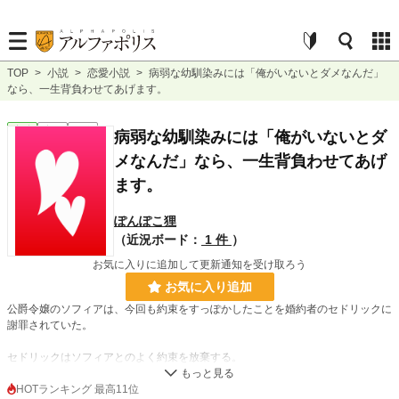
TOP
>
小説
>
恋愛小説
>
病弱な幼馴染みには「俺がいないとダメなんだ」
なら、一生背負わせてあげます。
恋愛
完結
長編
病弱な幼馴染みには「俺がいないとダ
メなんだ」なら、一生背負わせてあげ
ます。
ぽんぽこ狸
（近況ボード：
1 件
）
お気に入りに追加して更新通知を受け取ろう
お気に入り追加
公爵令嬢のソフィアは、今回も約束をすっぽかしたことを婚約者のセドリックに
謝罪されていた。
セドリックはソフィアとのよく約束を放棄する。
重要な社交や両家が話し合うなどの場面ではやらないくせに、ソフィアの心情的
HOTランキング 最高11位