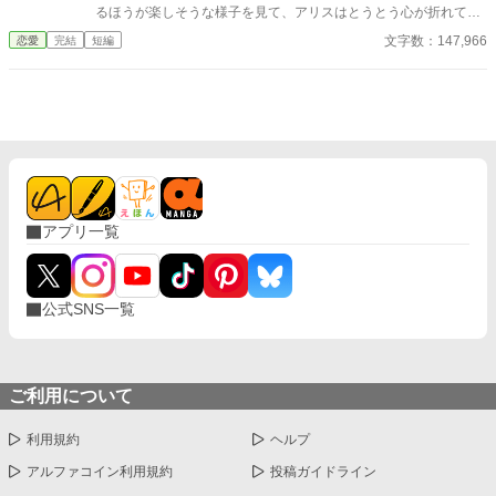
るほうが楽しそうな様子を見て、アリスはとうとう心が折れてし
まう。 「それならば、自分と妹が婚約者を変わればいいのよ」
文字数：147,966
恋愛
完結
短編
と思い付いたところから、えらいことになってしまうお話です。
登場人物たちの不可解な言動の裏に何があるのか、謎解き感覚
でお付き合いください。 ※当作品は、「小説家になろう」、
「カクヨム」にも掲載しています
アプリ一覧
公式SNS一覧
ご利用について
利用規約
ヘルプ
アルファコイン利用規約
投稿ガイドライン