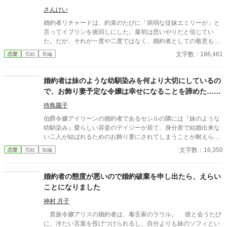
リーヌの傷ついた心は、ジスランの情熱的で甘い溺愛によって少
しずつ溶かされていく。 一方、有能な妻を失ったベルトランの侯
さんけい
爵家は、それまでセザリーヌが陰で支えていた雑務や領地管理が
婚約者リチャードは、約束のたびに「病弱な従妹エミリーが」と
すべて滞り、崩壊の一途をたどる。やがて王宮の夜会で再会した
言ってイブリンを後回しにした。最初は思いやりだと信じてい
とき、すべてを失った元夫は愕然とする。セザリーヌこそが、か
た。だが、それが一度や二度ではなく、婚約者としての敬意も誠
つて自分の命を救ってくれた「初恋の少女」であり、自分を陰か
実さも踏みにじられ続けた末、イブリンはついに婚約の継続を拒
文字数：186,461
恋愛
完結
長編
ら支え続けてくれた唯一無二の存在だったと知るが、時すでに遅
む。 ところが、事はただの婚約破棄では終わらなかった。 弱々し
し。彼女の隣には、世界で一番彼女を大切にする極上の旦那様が
く見える従妹エミリーは、どうにも“ただ可哀想なだけの娘”では
寄り添っていた。
ない。人によって態度を変え、相手の良心につけ込み、じわじわ
婚約者は妹のような幼馴染みを何より大切にしているの
と人間関係を侵していくその姿に、イブリンの家族は次第に違和
で、お飾り妻予定な令嬢は幸せになることを諦めた……
感を強めていく。やがてその違和感は、婚約者個人の未熟さだけ
はずでした。
でなく、相手の家そのものが抱える歪みへとつながっていき―
待鳥園子
―。 家族に守られながら婚約解消へ進むヒロインと、見えている
伯爵令嬢アイリーンの婚約者であるセシルの隣には『妹のような
のに見誤り続けた婚約者。 そして“病弱な従妹”の奥に潜んでいた
幼馴染み』愛らしい容姿のデイジーが居て、身分差で結婚出来な
ものとは。 婚約破棄から始まる、じわりと不穏で、最後にはきっ
い二人が結ばれるためのお飾り妻にされてしまうことが耐えられ
ちり決着する人間ドラマ。 全66回。 ※本作は生成AIによる文章
なかった。 そして、二人がふざけて婚姻届を書いている光景を見
文字数：16,350
恋愛
完結
短編
案をもとに、作者が取捨選択・加筆修正して制作した作品です。
て、アイリーンは自分の我慢が限界に達そうとしているのを感じ
賞・出版申請を目的とした作品ではありません。
ていた……のだけど！？
婚約者の態度が悪いので婚約破棄を申し出たら、えらい
ことになりました
神村 月子
貴族令嬢アリスの婚約者は、毒舌家のラウル。 彼と会うたび
に、冷たい言葉を投げつけられるし、自分よりも妹のソフィとい