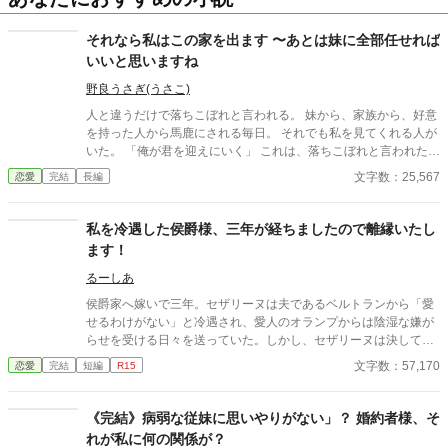
それなら私はこの家を出ます 〜あとは妹に全部任せれば
いいと思いますね
野良うさぎ(うさこ)
人と違うだけで落ちこぼれと言われる。 妹から、家族から、好意
を持った人から馬鹿にされる毎日。 それでも私を見てくれる人が
いた。 「俺が君を迎えにいく」 これは、落ちこぼれと言われた私
が、極悪当主と婚約させられそうになったと思ったら、運命の人
文字数：25,567
恋愛
完結
長編
と巡り会えた話。 異能、シンデレラ、溺愛 ※一応初期バージョン
(下書き)5万文字書いてあって、鎌倉の日々やらなにやら、母様ざ
まぁまで書いてありましたね。 ただ、設定やプロット、キャラ、
私を冷遇した侯爵様、三年が経ちましたので離縁いたし
口調を変えたので、続きは書けなくないですが、超時間かかりま
ます！
す。 ご要望が多ければ、続き書きますね。
るーしあ
侯爵家へ嫁いで三年。セザリーヌは夫であるベルトランから「愛
せるわけがない」と冷遇され、愛人のオランプからは陰湿な嫌が
らせを受ける日々を送っていた。しかし、セザリーヌは決して屈
しなかった。なぜなら、この婚姻は「三年経っても愛せなければ
文字数：57,170
恋愛
完結
短編
R15
離縁する」という約束のもと結ばれたものだったからだ。 三年目
の朝、セザリーヌは完璧に整えられた離縁状を置いて、未練なく
屋敷を去る。 身一つで国境の美しい村へ向かった彼女は、身分を
《完結》病弱な従妹に思いやりがない」？ 婚約者様、そ
隠した隣国の若き大公ジスランと運命的な出会いを果たす。セザ
れが私に何の関係が？