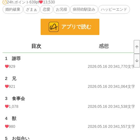
に大切なお祝いなどでであえてすっぽかす。
24h.ポイント
639pt
13,530
婚約破棄
ざまぁ
恋愛
お兄様
病弱幼馴染み
ハッピーエンド
そうして向かうのは病弱でかわいらしい幼なじみのパトリシアところである。
次こそは約束を守ると言う彼に、ソフィアは『誕生日の食事会』の誘いをかけ
アプリで読む
た。
必ず行くと言う彼だが、当日来なかった。
目次
感想
そして、『ソフィアの成人祝いを兼ねた食事会後の、今後の話し合い』がセドリ
1 謝罪
ック抜きで始まる。
929
2026.05.16 20:34
1,770文字
誰もがその場に居ないセドリックの心を察し、ソフィアの提案でそんなに想って
いるならばパトリシアと結婚させてあげることが決まる。
2 兄
しかしそのパトリシアは両親が困り果てるほど、身内には苛烈な一面を持ってい
921
2026.05.16 20:34
1,064文字
た。後日助けを求めに来たセドリックにソフィアは小さく微笑む。
3 食事会
1,078
2026.05.16 20:34
1,538文字
他サイトにもアップしています。
4 獣
小説
2,074 位 / 228,744 件
980
2026.05.16 20:34
1,557文字
恋愛
1,161 位 / 66,363 件
5 お似合い