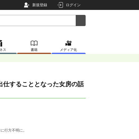
新規登録
ログイン
ネス
書籍
メディア化
出仕することとなった女房の話
前に行方不明に。