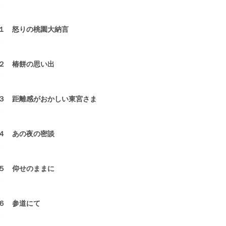
3
１ 怒りの桃園大納言
3
２ 椿餅の思い出
3
３ 距離感がおかしい東宮さま
3
４ あの夜の密談
3
５ 仰せのままに
3
６ 参道にて
3