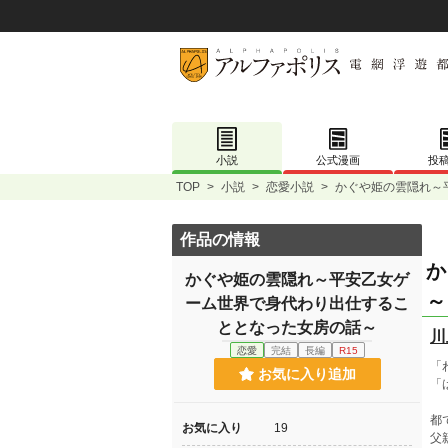
小説
公式漫画
投
TOP
>
小説
>
恋愛小説
>
かぐや姫の雲隠れ～
作品の情報
か
かぐや姫の雲隠れ～平安乙女ゲ
～
ーム世界で身代わり出仕するこ
ととなった女房の話～
川
恋愛
完結
長編
R15
「
お気に入り追加
「
都
お気に入り
19
父