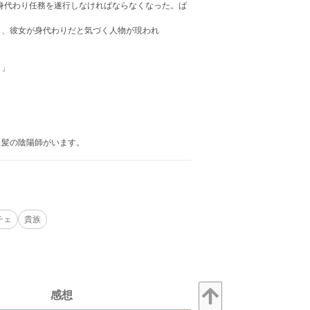
身代わり任務を遂行しなければならなくなった。ば
も、彼女が身代わりだと気づく人物が現われ
？」
ク髪の陰陽師がいます。
チェ
貴族
感想