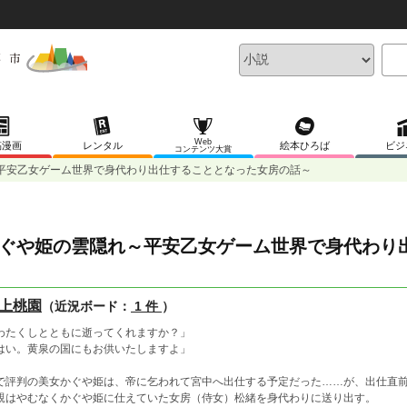
Web
稿漫画
レンタル
絵本ひろば
ビジ
コンテンツ大賞
平安乙女ゲーム世界で身代わり出仕することとなった女房の話～
ぐや姫の雲隠れ～平安乙女ゲーム世界で身代わり
上桃園
（近況ボード：
1 件
）
わたくしとともに逝ってくれますか？」
はい。黄泉の国にもお供いたしますよ」
で評判の美女かぐや姫は、帝に乞われて宮中へ出仕する予定だった……が、出仕直
親はやむなくかぐや姫に仕えていた女房（侍女）松緒を身代わりに送り出す。