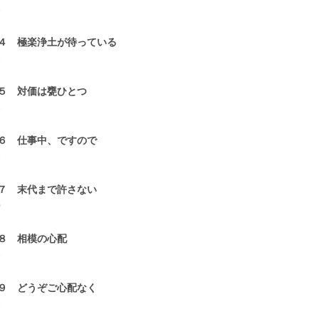
3
４ 極楽浄土が待っている
3
５ 対価は甕ひとつ
3
６ 仕事中、ですので
3
７ 末代まで許さない
0
８ 相模の心配
3
９ どうぞご心配なく
3