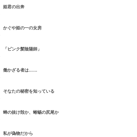
 姫君の出奔
3
 かぐや姫の一の女房
4
 「ピンク髪陰陽師」
4
 働かざる者は……
4
 そなたの秘密を知っている
4
 蝉の抜け殻か、蜥蜴の尻尾か
5
 私が偽物だから