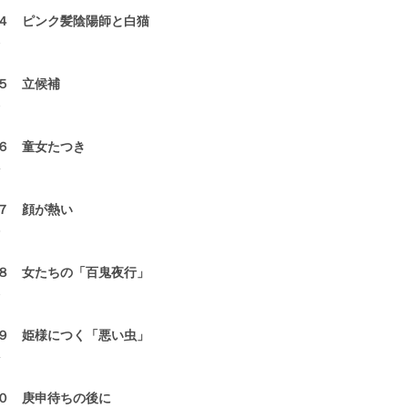
４ ピンク髪陰陽師と白猫
3
５ 立候補
3
６ 童女たつき
4
７ 顔が熱い
5
８ 女たちの「百鬼夜行」
3
９ 姫様につく「悪い虫」
4
０ 庚申待ちの後に