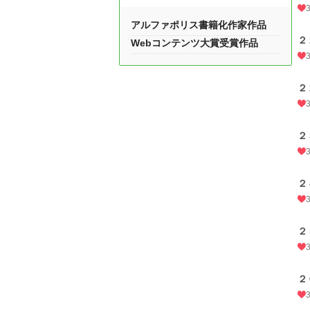
アルファポリス書籍化作家作品
２
Webコンテンツ大賞受賞作品
２
２
２
２
２