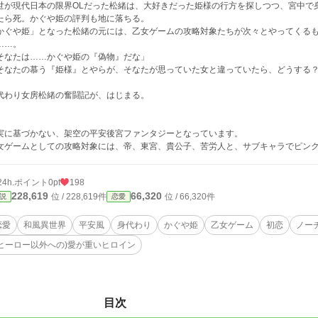
世が現代日本の限界OLだった松緒は、大好きだった姫様の行方を探しつつ、宮中で
たら死。かぐや姫の評判も地に落ちる。
かぐや姫」となった松緒の元には、乙女ゲームの攻略対象たちが次々とやってくる
……。
そなたは……かぐや姫の『偽物』だな」
そなたの慕う『姫様』とやらが、そなたが思っていた女と違っていたら、どうする
代わり女房松緒の奮闘記が、はじまる。
実に基づかない、架空の平安後宮ファンタジーとなっています。
女ゲームとしての攻略対象には、帝、東宮、貴公子、苦労人と、サブキャラでピン
24h.ポイント
0pt
198
228,619
66,320
位 / 228,619件
位 / 66,320件
説
恋愛
恋愛
和風異世界
平安風
身代わり
かぐや姫
乙女ゲーム
初恋
ノー
(ヒーロー以外への)愛が重いヒロイン
目次