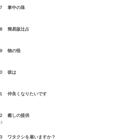
７ 掌中の珠
3
８ 簡易版辻占
3
９ 物の怪
3
０ 彼は
3
１ 仲良くなりたいです
3
２ 癒しの提供
13
３ ワタクシを雇いますか？