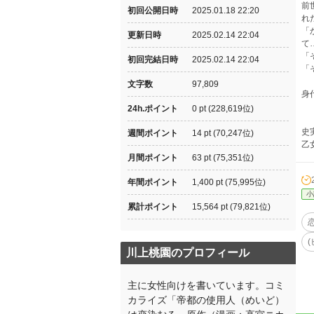
前
初回公開日時
2025.01.18 22:20
れ
「
更新日時
2025.02.14 22:04
て
「
初回完結日時
2025.02.14 22:04
「
文字数
97,809
身
24h.ポイント
0 pt (228,619位)
史
週間ポイント
14 pt (70,247位)
乙
月間ポイント
63 pt (75,351位)
年間ポイント
1,400 pt (75,995位)
小
累計ポイント
15,564 pt (79,821位)
川上桃園のプロフィール
主に女性向けを書いています。コミ
カライズ「帝都の使用人（めいど）