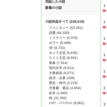
完結した小説
１
新着の小説
小説作品すべて (228,619)
１
ファンタジー (53,261)
恋愛 (66,320)
ミステリー (5,379)
１
ホラー (8,499)
SF (6,731)
キャラ文芸 (5,635)
１
ライト文芸 (9,591)
青春 (7,914)
現代文学 (9,611)
１
大衆娯楽 (6,071)
経済・企業 (436)
歴史・時代 (3,219)
児童書・童話 (4,654)
１
絵本 (1,045)
BL (31,392)
ｴｯｾｲ・ﾉﾝﾌｨｸｼｮﾝ (8,861)
２