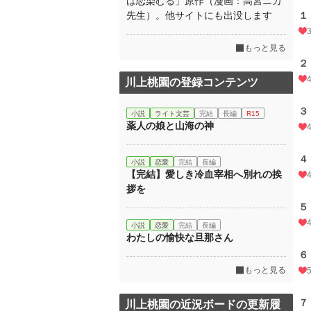
は恋染むる」原作（漫画：高宮ニカ
先生）。他サイトにも出没します
１
もっと見る
２
川上桃園の登録コンテンツ
３
小説
ライト文芸
完結
長編
R15
薬人の娘と山海の神
４
小説
恋愛
完結
長編
【完結】愛しき冷血宰相へ別れの挨
拶を
５
小説
恋愛
完結
長編
わたしの愉快な旦那さん
６
もっと見る
７
川上桃園の近況ボードの更新履