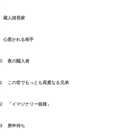
4
 蔵人頭長家
3
 心惹かれる相手
3
０ 夜の闖入者
4
１ この世でもっとも高貴なる兄弟
4
２ 「イマジナリー姫様」
3
３ 庚申待ち
3