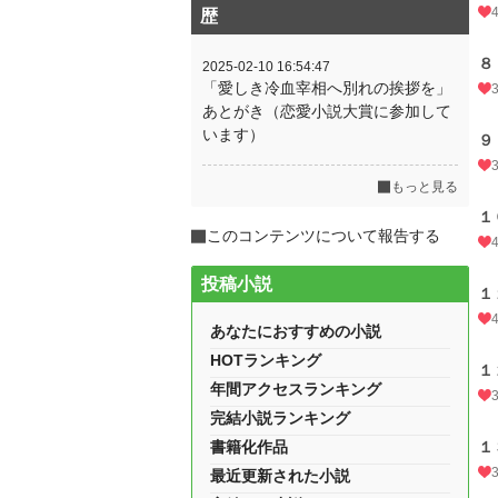
歴
８
2025-02-10 16:54:47
「愛しき冷血宰相へ別れの挨拶を」
あとがき（恋愛小説大賞に参加して
います）
９
もっと見る
１
このコンテンツについて報告する
投稿小説
１
あなたにおすすめの小説
HOTランキング
１
年間アクセスランキング
完結小説ランキング
書籍化作品
１
最近更新された小説