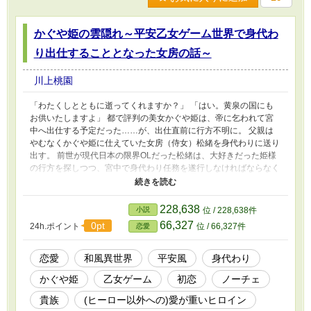
かぐや姫の雲隠れ～平安乙女ゲーム世界で身代わ
り出仕することとなった女房の話～
川上桃園
「わたくしとともに逝ってくれますか？」 「はい。黄泉の国にも
お供いたしますよ」 都で評判の美女かぐや姫は、帝に乞われて宮
中へ出仕する予定だった……が、出仕直前に行方不明に。 父親は
やむなくかぐや姫に仕えていた女房（侍女）松緒を身代わりに送り
出す。 前世が現代日本の限界OLだった松緒は、大好きだった姫様
の行方を探しつつ、宮中で身代わり任務を遂行しなければならなく
なった。ばれたら死。かぐや姫の評判も地に落ちる。 「かぐや
姫」となった松緒の元には、乙女ゲームの攻略対象たちが次々とや
ってくるも、彼女が身代わりだと気づく人物が現われて……。
228,638
小説
位 / 228,638件
「そなたは……かぐや姫の『偽物』だな」 「そなたの慕う『姫
66,327
0pt
24h.ポイント
位 / 66,327件
恋愛
様』とやらが、そなたが思っていた女と違っていたら、どうす
る？」 身代わり女房松緒の奮闘記が、はじまる。 史実に基づかな
い、架空の平安後宮ファンタジーとなっています。 乙女ゲームと
恋愛
和風異世界
平安風
身代わり
しての攻略対象には、帝、東宮、貴公子、苦労人と、サブキャラで
かぐや姫
乙女ゲーム
初恋
ノーチェ
ピンク髪の陰陽師がいます。
貴族
(ヒーロー以外への)愛が重いヒロイン