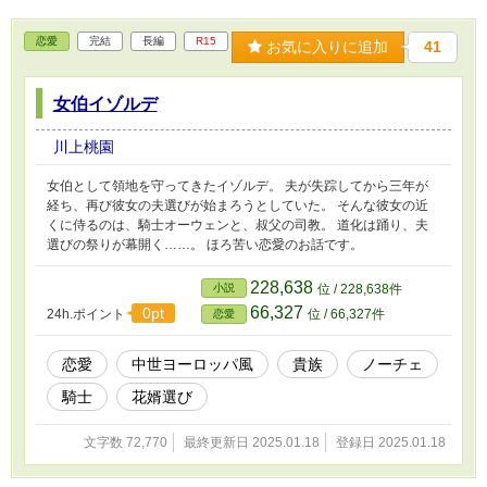
恋愛
完結
長編
R15
お気に入りに追加
41
女伯イゾルデ
川上桃園
女伯として領地を守ってきたイゾルデ。 夫が失踪してから三年が
経ち、再び彼女の夫選びが始まろうとしていた。 そんな彼女の近
くに侍るのは、騎士オーウェンと、叔父の司教。 道化は踊り、夫
選びの祭りが幕開く……。 ほろ苦い恋愛のお話です。
228,638
小説
位 / 228,638件
66,327
0pt
24h.ポイント
位 / 66,327件
恋愛
恋愛
中世ヨーロッパ風
貴族
ノーチェ
騎士
花婿選び
文字数 72,770
最終更新日 2025.01.18
登録日 2025.01.18