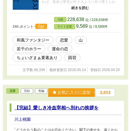
れば、身体は草花が生えるように作り変えられ
ていた。 たどり着いたのは異界の地、山海《さ
んがい》。キヤは「お社さま」と呼ばれる怪物
の元に供物として捧げられ――。 優しい婚約者
228,638
小説
位 / 228,638件
とはもう会えない。 だがどこかでわかっていた
9,589
0pt
24h.ポイント
位 / 9,589件
ライト文芸
――キヤはイラズ山に"呼ばれて"いたのだと。
一方、山海の近くのムラには、異母妹の恋慕を
振り切り、死に誘われるように山海へ立ち入ろ
和風ファンタジー
恋愛
山
うとする若者タシギがいた。 彼は、万病を癒す
若干のホラー
運命の恋
という「薬人」を狩ろうとしていて――。 禁忌
の地に招かれた少女と、踏み入る者。交錯する
ちょいざまぁ要素あり
因習
数奇な運命を描く和風ファンタジー。 タイトル
は「くすりびとのむすめとさんがいのかみ」 第
文字数 68,336
最終更新日 2026.05.14
登録日 2026.04.20
９回ライト文芸大賞エントリー作品 改稿しなが
ら投稿中。完結まで毎日更新予定
恋愛
完結
長編
お気に入りに追加
2,013
【完結】愛しき冷血宰相へ別れの挨拶を
川上桃園
「どうかもう私のことはお忘れください。閣下の幸せを、遠くから