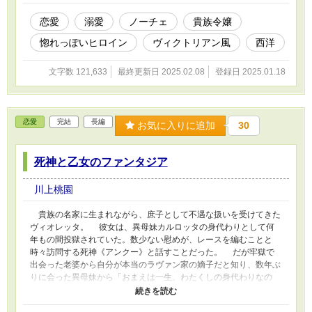
恋愛
溺愛
ノーチェ
貴族令嬢
惚れっぽいヒロイン
ヴィクトリアン風
西洋
文字数 121,633
最終更新日 2025.02.08
登録日 2025.01.18
恋愛
完結
長編
お気に入りに追加
30
死神と乙女のファンタジア
川上桃園
貴族の名家に生まれながら、庶子として不遇な扱いを受けてきた
ヴィオレッタ。 彼女は、異母妹カルロッタの身代わりとして何
年もの間投獄されていた。数少ない慰めが、レースを編むことと
時々訪問する死神《アンクー》と話すことだった。 だが牢獄で
出会った老婆から自分が本当のラヴァン家の嫡子だと知り、数年ぶ
りに会った異母妹から「おまえは一生、わたくしの身代わりなの
よ」と蔑まれ、復讐を決意した。 ――カルロッタは私の大切なも
のをすべて奪ってきた。ならば今度は、私がすべてを奪ってやりた