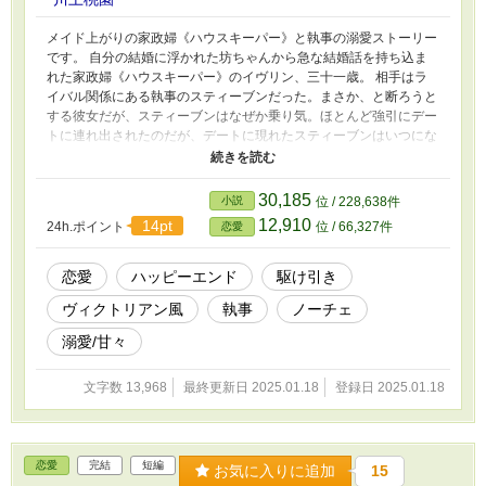
メイド上がりの家政婦《ハウスキーパー》と執事の溺愛ストーリー
です。 自分の結婚に浮かれた坊ちゃんから急な結婚話を持ち込ま
れた家政婦《ハウスキーパー》のイヴリン、三十一歳。 相手はラ
イバル関係にある執事のスティーブンだった。まさか、と断ろうと
する彼女だが、スティーブンはなぜか乗り気。ほとんど強引にデー
トに連れ出されたのだが、デートに現れたスティーブンはいつにな
く優しくて……。 彼は以前からイヴリンのことが好きだったとい
う。 「イヴリン。恋人にしか許さないことを、私に許してくれま
せんか？」 一緒に勤めて六年。イヴリンは彼の甘い言葉にくらく
30,185
小説
位 / 228,638件
らしてしまって……!?
12,910
14pt
24h.ポイント
位 / 66,327件
恋愛
恋愛
ハッピーエンド
駆け引き
ヴィクトリアン風
執事
ノーチェ
溺愛/甘々
文字数 13,968
最終更新日 2025.01.18
登録日 2025.01.18
恋愛
完結
短編
お気に入りに追加
15