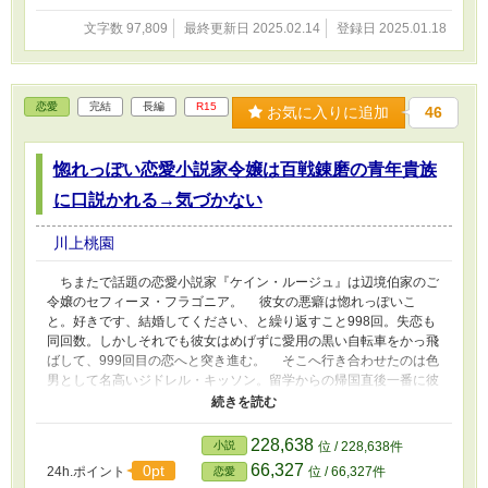
文字数 97,809
最終更新日 2025.02.14
登録日 2025.01.18
恋愛
完結
長編
R15
お気に入りに追加
46
惚れっぽい恋愛小説家令嬢は百戦錬磨の青年貴族
に口説かれる→気づかない
川上桃園
ちまたで話題の恋愛小説家『ケイン・ルージュ』は辺境伯家のご
令嬢のセフィーヌ・フラゴニア。 彼女の悪癖は惚れっぽいこ
と。好きです、結婚してください、と繰り返すこと998回。失恋も
同回数。しかしそれでも彼女はめげずに愛用の黒い自転車をかっ飛
ばして、999回目の恋へと突き進む。 そこへ行き合わせたのは色
男として名高いジドレル・キッソン。留学からの帰国直後一番に彼
女に目を付けてしまった。 しかし、どんなにアプローチしよう
ともセフィーヌ・フラゴニアは気づかない。 ――おかしい。こん
なはずじゃない。 気を引こうと躍起になるうち、いつの間にか
228,638
小説
位 / 228,638件
ずるずると……。 「先生にとっての恋や愛って何ですか？」 他サ
66,327
0pt
24h.ポイント
位 / 66,327件
恋愛
イトにも掲載されています