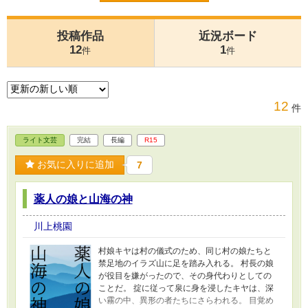
投稿作品
近況ボード
12
1
件
件
12
件
ライト文芸
完結
長編
R15
お気に入りに追加
7
薬人の娘と山海の神
川上桃園
村娘キヤは村の儀式のため、同じ村の娘たちと
禁足地のイラズ山に足を踏み入れる。 村長の娘
が役目を嫌がったので、その身代わりとしての
ことだ。 掟に従って泉に身を浸したキヤは、深
い霧の中、異形の者たちにさらわれる。 目覚め