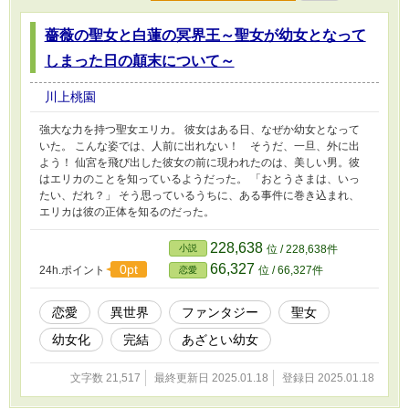
薔薇の聖女と白蓮の冥界王～聖女が幼女となって
しまった日の顛末について～
川上桃園
強大な力を持つ聖女エリカ。 彼女はある日、なぜか幼女となって
いた。 こんな姿では、人前に出れない！ そうだ、一旦、外に出
よう！ 仙宮を飛び出した彼女の前に現われたのは、美しい男。彼
はエリカのことを知っているようだった。 「おとうさまは、いっ
たい、だれ？」 そう思っているうちに、ある事件に巻き込まれ、
エリカは彼の正体を知るのだった。
228,638
小説
位 / 228,638件
66,327
0pt
24h.ポイント
位 / 66,327件
恋愛
恋愛
異世界
ファンタジー
聖女
幼女化
完結
あざとい幼女
文字数 21,517
最終更新日 2025.01.18
登録日 2025.01.18