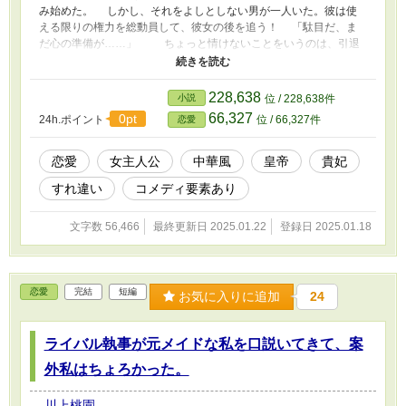
み始めた。 しかし、それをよしとしない男が一人いた。彼は使
える限りの権力を総動員して、彼女の後を追う！ 「駄目だ、ま
だ心の準備が……」 ちょっと情けないことをいうのは、引退
しかけの皇帝陛下。 天然系貴妃(脱走中。皇帝との面識ゼロ)とヘ
タレ系皇帝(プライド高い)、すれ違いからの脱却なるか？
2025.1.25完結作品ランキング1位 ありがとうございます
228,638
小説
位 / 228,638件
66,327
0pt
24h.ポイント
位 / 66,327件
恋愛
恋愛
女主人公
中華風
皇帝
貴妃
すれ違い
コメディ要素あり
文字数 56,466
最終更新日 2025.01.22
登録日 2025.01.18
恋愛
完結
短編
お気に入りに追加
24
ライバル執事が元メイドな私を口説いてきて、案
外私はちょろかった。
川上桃園