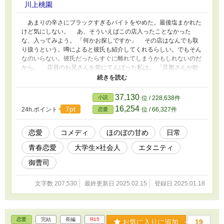
川上桃園
あまりの辛さにブラックすぎるバイトをやめた。最後塩まかれた
けど気にしない。 あ、そういえばこの店入ったことなかった
な、入ってみよう。 「何かお探しですか」 その店はなんでも取
り扱うという。噂によると彼氏も紹介してくれるらしい。でもそん
なのいらない。彼氏だったらすぐに離れてしまうかもしれないのだ
から。 店員のお兄さんを前にてんぱった私は。 「旦那さんが欲
しいです……」 と、斜め上の回答をしてしまった。でもお兄さ
んは優しい。 「どんな旦那さんをお望みですか」 「え、えっ
と……愉快な、旦那さん？」 そしてお兄さんは自分を指差し
37,130
小説
位 / 228,638件
た。 「僕が、お客様のお探しの『愉快な旦那さん』ですよ」 そ
16,254
7pt
24h.ポイント
位 / 66,327件
恋愛
こから始まる恋のお話です。大学生女子と社会人男子（御曹司)。
ほのぼのとした日常恋愛もの
恋愛
コメディ
ほのぼの甘め
日常
青春恋愛
大学生×社会人
エタニティ
御曹司
文字数 207,530
最終更新日 2025.02.15
登録日 2025.01.18
恋愛
完結
長編
R15
お気に入りに追加
19