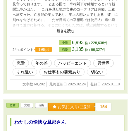
見守っております」 とある国で、宰相閣下が結婚するという新
聞記事が出た。 これを見た地方官吏のコーデリアは突如、王都
へ旅立った。亡き兄の友人であり、年上の想い人でもある「彼」に
別れを告げるために。 だが目当ての宰相邸では使用人に追い返
されて途方に暮れる。そこに出くわしたのは、彼と結婚するという
噂の美しき令嬢の姿だった――。 新聞と涙 それでも恋をする
あなたの照らす道は祝福《コーデリア》 君のため道に灯りを点け
ておく 話したいことがある 会いたい《クローヴィス》 これ
6,993
小説
位 / 228,638件
は、冷血宰相と呼ばれた彼の結婚を巡る、恋のから騒ぎ。最後はハ
3,135
198pt
24h.ポイント
位 / 66,327件
恋愛
ッピーエンドで終わるめでたしめでたしのお話です。 第22回書き
出し祭り参加作品 2025.1.26 女性向けホトラン1位ありがとうござ
います 2025.2.14 後日談を投稿しました
恋愛
年の差
ハッピーエンド
異世界
すれ違い
お仕事もの要素あり
切ない
文字数 68,202
最終更新日 2025.02.24
登録日 2025.01.18
恋愛
完結
長編
お気に入りに追加
154
わたしの愉快な旦那さん