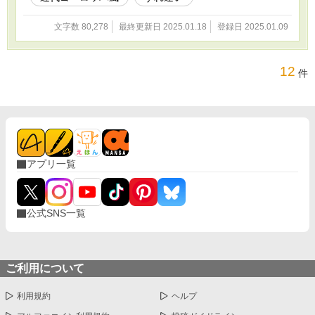
て……（【サルマン家のパーティー】）。 あの夜で夫との絆が
いっそう深まったかと言えばそうでもなかった。不満を溜めこんで
文字数 80,278
最終更新日 2025.01.18
登録日 2025.01.09
いたところに夫が友人を家に招くと言い出した。突然すぎる！ し
かもその友人はかなり恐れ多い身分の人で……（【釣った魚には餌
をやれ】）。 ある夜会で「春の女神」に出会ったが、彼女はな
かなか風変わりの女性だった。彼女の名前はマティルダという
12
件
（【春の女神】）。 夫が忘れ物をした。届けにいかなくては。
（最終章【橋の上のふたり】）
アプリ一覧
公式SNS一覧
ご利用について
利用規約
ヘルプ