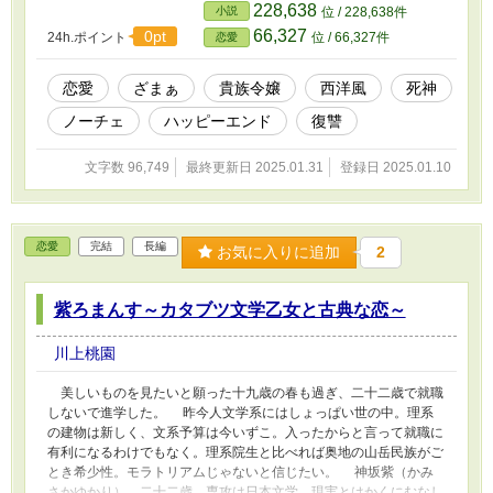
い。 ヴィオレッタは幼い頃に出会った死神《アンクー》と契約
228,638
小説
位 / 228,638件
することで、類まれなる幸運と素晴らしい才能を授かる。彼女は見
66,327
0pt
24h.ポイント
位 / 66,327件
恋愛
目麗しい青年の姿となった死神《アンクー》とともに故郷を出る。
その五年後。ヴィオレッタは北の公国を治める大公の公的な愛妾
としての地位を築いていた。女嫌いの大公だが、彼女のことは気に
恋愛
ざまぁ
貴族令嬢
西洋風
死神
入り、信頼できる相談相手として傍に置いたのだ。死神《アンク
ノーチェ
ハッピーエンド
復讐
ー》は愛妾のしきたりに従い、彼女の夫を名乗って彼女を支えてい
る。 そこへ敗戦国となった故郷からの使者としてラヴァンの当
主夫妻……そしてカルロッタもやってくる。 かくして、死神と
文字数 96,749
最終更新日 2025.01.31
登録日 2025.01.10
乙女の復讐の舞台の幕が上がる。 異母妹と家族へのざまあ要素
あり。 復讐のため死神と契約した乙女×彼女を心配する古なじみ
の死神×ひそかに乙女に執着する北の大国の大公の三角関係要素あ
ります。 エブリスタ・なろうでも連載中。
恋愛
完結
長編
お気に入りに追加
2
紫ろまんす～カタブツ文学乙女と古典な恋～
川上桃園
美しいものを見たいと願った十九歳の春も過ぎ、二十二歳で就職
しないで進学した。 昨今人文学系にはしょっぱい世の中。理系
の建物は新しく、文系予算は今いずこ。入ったからと言って就職に
有利になるわけでもなく。理系院生と比べれば奥地の山岳民族がご
とき希少性。モラトリアムじゃないと信じたい。 神坂紫（かみ
さかゆかり）、二十二歳。専攻は日本文学。現実とはかくにむなし