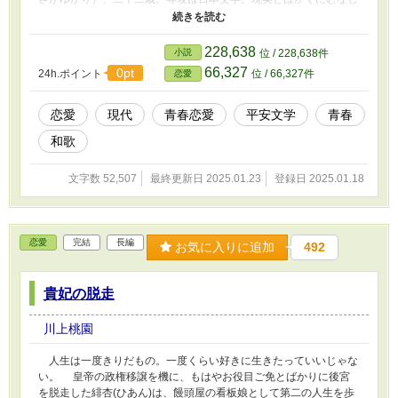
き。ビッチな妹は家に帰ってこないし、やたら出会う「鳥足くん」
に後輩のスイーツ男子、思わせぶりな元同級生(女)とは何かと縁が
できている。 枯れかけた今になって微妙に日常が変わりつつあ
228,638
小説
位 / 228,638件
る文学女子の明日はどこだ。 ――昨今の文学女子はたくましいの
66,327
0pt
24h.ポイント
位 / 66,327件
恋愛
です。
恋愛
現代
青春恋愛
平安文学
青春
和歌
文字数 52,507
最終更新日 2025.01.23
登録日 2025.01.18
恋愛
完結
長編
お気に入りに追加
492
貴妃の脱走
川上桃園
人生は一度きりだもの。一度くらい好きに生きたっていいじゃな
い。 皇帝の政権移譲を機に、もはやお役目ご免とばかりに後宮
を脱走した緋杏(ひあん)は、饅頭屋の看板娘として第二の人生を歩