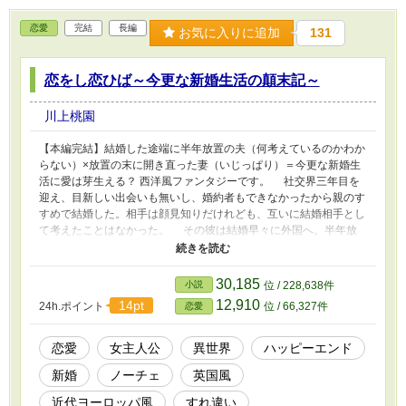
恋愛
完結
長編
お気に入りに追加
131
恋をし恋ひば～今更な新婚生活の顛末記～
川上桃園
【本編完結】結婚した途端に半年放置の夫（何考えているのかわか
らない）×放置の末に開き直った妻（いじっぱり）＝今更な新婚生
活に愛は芽生える？ 西洋風ファンタジーです。 社交界三年目を
迎え、目新しい出会いも無いし、婚約者もできなかったから親のす
すめで結婚した。相手は顔見知りだけれども、互いに結婚相手とし
て考えたことはなかった。 その彼は結婚早々に外国へ。半年放
っておかれたころに帰ってきたけれど、接し方がわからない。しか
も本人は私の知らないうちに二週間の休暇をもらってきた。いろい
ろ言いたいことはあるけれど、せっかくだからと新婚旅行（ハネム
30,185
小説
位 / 228,638件
ーン）の計画を立てることにした。行き先は保養地で有名なハウニ
12,910
14pt
24h.ポイント
位 / 66,327件
恋愛
ーコート。数多くのロマンス小説の舞台にもなった恋の生まれる地
で、私たちは一人の女性と関わることになる（【ハウニーコートの
恋】）。 結婚してはじめての社交界。昼間のパーティーで昔好
恋愛
女主人公
異世界
ハッピーエンド
きだった人と再会した（【昔、好きだった人】）。 夫の提案で
新婚
ノーチェ
英国風
我が家でパーティーを開くことになったが、いろいろやらなくては
いけないことも多い上に、信頼していた執事の様子もおかしくなっ
近代ヨーロッパ風
すれ違い